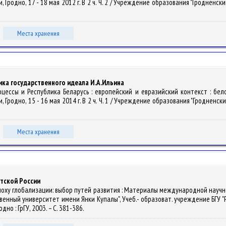
одно, 17 - 18 мая 2012 г. В 2 ч. Ч. 2 / Учреждение образования "Гродненски
Места хранения
ка государственного идеала И.А.Ильина
оцессы и Республика Беларусь : европейский и евразийский контекст : бел
одно, 15 - 16 мая 2014 г. В 2 ч. Ч. 1 / Учреждение образования "Гродненски
Места хранения
тской России
 эпоху глобализации: выбор путей развития : Материалы международной научн
нный университет имени Янки Купалы", Учеб.- образоват. учреждение БГУ "Рес
родно : ГрГУ, 2003. – С. 381-386.