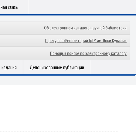
ная связь
Об электронном каталоге научной библиотеки
О ресурсе «Репозиторий ГрГУ им. Янки Купалы»
Помощь в поиске по электронному каталогу
 издания
Депонированные публикации