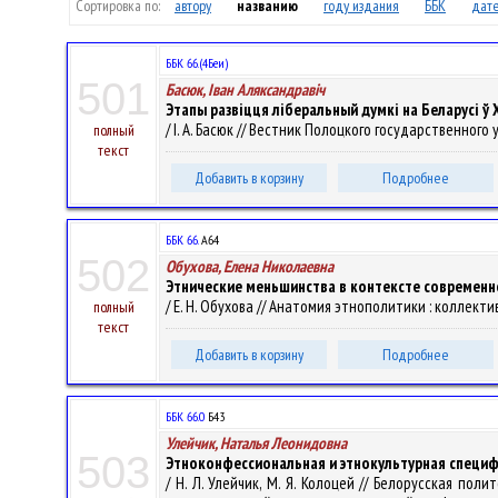
Сортировка по:
автору
названию
году издания
ББК
дате
ББК 66.(4Беи)
501
Басюк, Іван Аляксандравіч
Этапы развіцця ліберальный думкі на Беларусі ў 
/ І. А. Басюк // Вестник Полоцкого государственного 
полный
текст
Добавить в корзину
Подробнее
ББК 66.
А64
502
Обухова, Елена Николаевна
Этнические меньшинства в контексте современно
/ Е. Н. Обухова // Анатомия этнополитики : коллекти
полный
текст
Добавить в корзину
Подробнее
ББК 66.0
Б43
Улейчик, Наталья Леонидовна
503
Этноконфессиональная и этнокультурная специфи
/ Н. Л. Улейчик, М. Я. Колоцей // Белорусская п