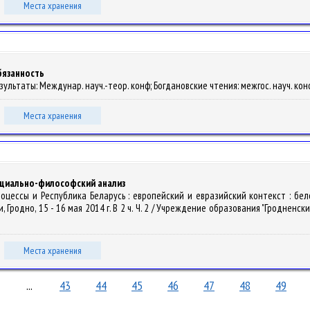
Места хранения
бязанность
зультаты: Междунар. науч.-теор. конф; Богдановские чтения: межгос. науч. конф. –
Места хранения
оциально-философский анализ
роцессы и Республика Беларусь : европейский и евразийский контекст : бел
одно, 15 - 16 мая 2014 г. В 2 ч. Ч. 2 / Учреждение образования "Гродненски
Места хранения
...
43
44
45
46
47
48
49