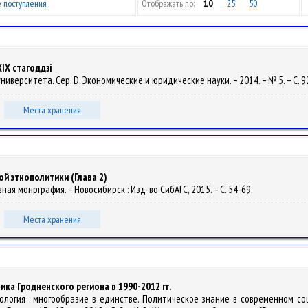
 поступления
Отображать по:
10
25
50
ХІХ стагоддзі
университета. Сер. D. Экономические и юридические науки. – 2014. – № 5. – С. 9
Места хранения
й этнополитики (Глава 2)
вная монрграфия. – Новосибирск : Изд-во СибАГС, 2015. – С. 54-69.
Места хранения
ка Гродненского региона в 1990-2012 гг.
олитология : многообразие в единстве. Политическое знание в современном 