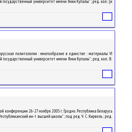
й государственный университет имени Янки Купалы" ; ред. кол.: [и
Статья
орусская политология : многообразие в единстве : материалы VI
й государственный университет имени Янки Купалы" ; ред. кол.: В.
Статья
ой конференции 26-27 ноября 2003 г. Гродно. Республика Беларусь
публиканский ин-т высшей школы" ; под ред. Ч. С. Кирвель ; ред.
Статья