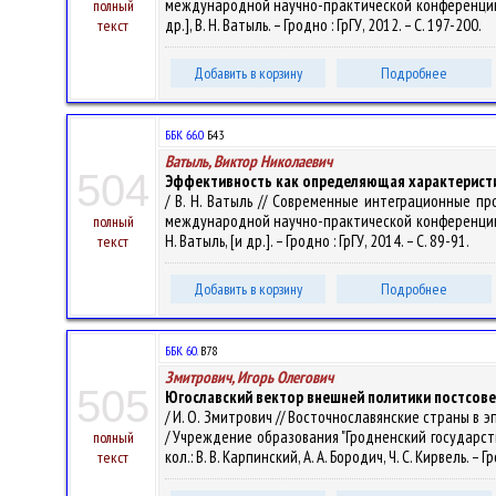
международной научно-практической конференции, Гр
полный
др.], В. Н. Ватыль. – Гродно : ГрГУ, 2012. – С. 197-200.
текст
Добавить в корзину
Подробнее
ББК 66.0
Б43
Ватыль, Виктор Николаевич
504
Эффективность как определяющая характеристи
/ В. Н. Ватыль // Современные интеграционные пр
международной научно-практической конференции, Гр
полный
Н. Ватыль, [и др.]. – Гродно : ГрГУ, 2014. – С. 89-91.
текст
Добавить в корзину
Подробнее
ББК 60.
В78
Змитрович, Игорь Олегович
505
Югославский вектор внешней политики постсове
/ И. О. Змитрович // Восточнославянские страны в
/ Учреждение образования "Гродненский государстве
полный
кол.: В. В. Карпинский, А. А. Бородич, Ч. С. Кирвель. – Г
текст