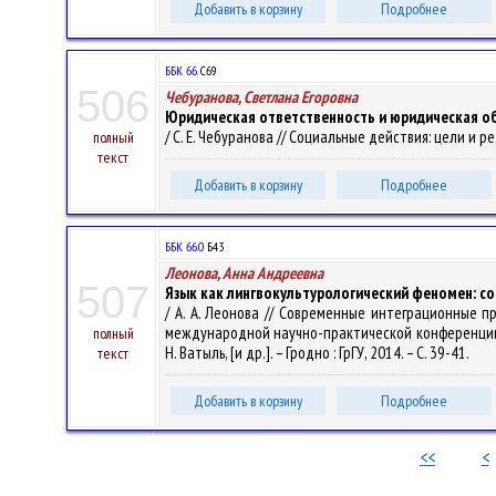
Добавить в корзину
Подробнее
ББК 66.
С69
506
Чебуранова, Светлана Егоровна
Юридическая ответственность и юридическая о
/ С. Е. Чебуранова // Социальные действия: цели и ре
полный
текст
Добавить в корзину
Подробнее
ББК 66.0
Б43
Леонова, Анна Андреевна
507
Язык как лингвокультурологический феномен: с
/ А. А. Леонова // Современные интеграционные п
международной научно-практической конференции, Гр
полный
Н. Ватыль, [и др.]. – Гродно : ГрГУ, 2014. – С. 39-41.
текст
Добавить в корзину
Подробнее
<<
<