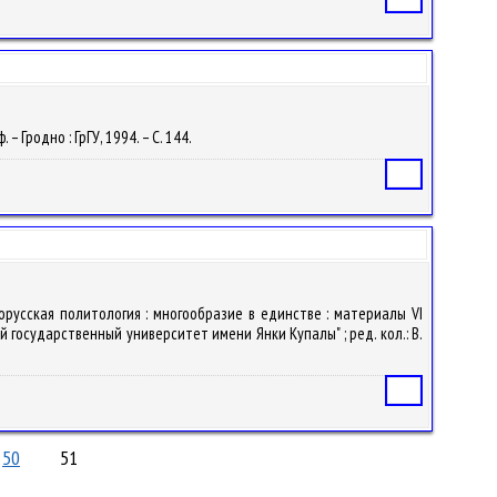
 Гродно : ГрГУ, 1994. – С. 144.
Статья
орусская политология : многообразие в единстве : материалы VI
й государственный университет имени Янки Купалы" ; ред. кол.: В.
Статья
50
51