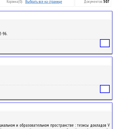
Корзина
(0):
Выбрать все на странице
Документов:
507
2-96.
Статья
Статья
социальном и образовательном пространстве : тезисы докладов V