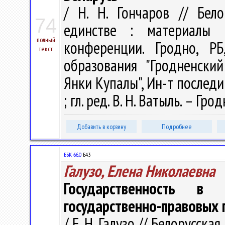
/ Н. Н. Гончаров // Бело
74
единстве : материалы М
полный
конференции. Гродно, Р
текст
образования "Гродненски
Янки Купалы", Ин-т последи
; гл. ред. В. Н. Ватыль. – Гро
Добавить в корзину
Подробнее
ББК 66.0
Б43
Галузо, Елена Николаевна
Государственность в
государственно-правовых 
/ Е. Н. Галузо // Белорусск