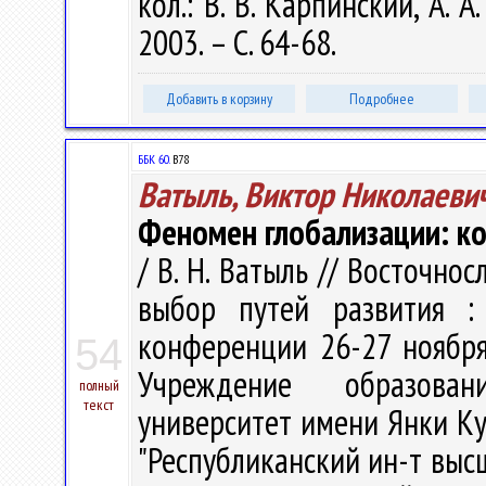
кол.: В. В. Карпинский, А. А
2003. – С. 64-68.
Добавить в корзину
Подробнее
ББК 60.
В78
Ватыль, Виктор Николаеви
Феномен глобализации: к
/ В. Н. Ватыль // Восточно
выбор путей развития :
конференции 26-27 ноября 
54
Учреждение образован
полный
текст
университет имени Янки Куп
"Республиканский ин-т высше