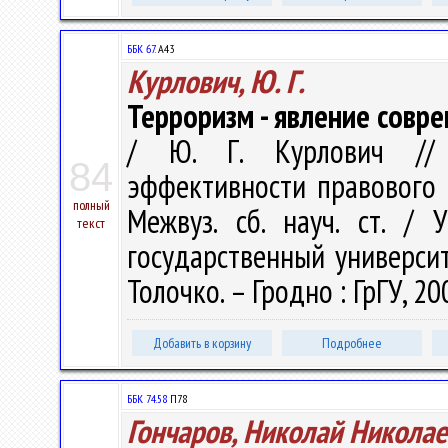
ББК 67.
А43
Курлович, Ю. Г.
Терроризм - явление совр
/ Ю. Г. Курлович // 
84
эффективности правового 
полный
Межвуз. сб. науч. ст. / 
текст
государственный университе
Толочко. – Гродно : ГрГУ, 20
Добавить в корзину
Подробнее
ББК 74.58
П78
Гончаров, Николай Никола