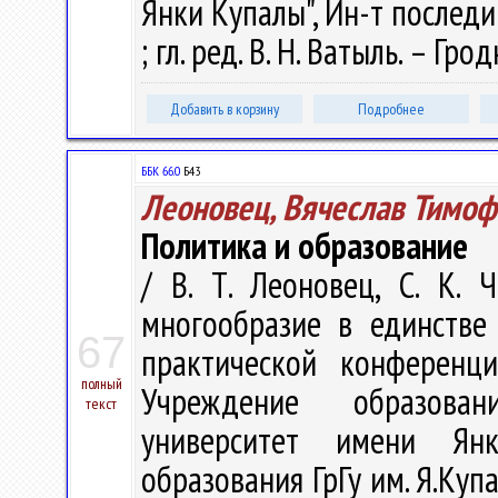
Янки Купалы", Ин-т последи
; гл. ред. В. Н. Ватыль. – Гро
Добавить в корзину
Подробнее
ББК 66.0
Б43
Леоновец, Вячеслав Тимо
Политика и образование
/ В. Т. Леоновец, С. К. 
многообразие в единстве
67
практической конференци
полный
Учреждение образован
текст
университет имени Янк
образования ГрГу им. Я.Купал