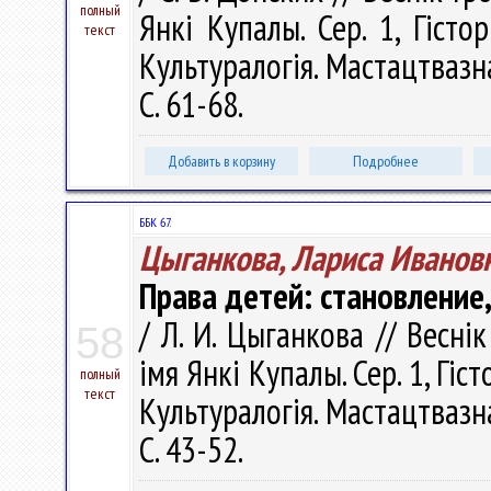
полный
Янкі Купалы. Сер. 1, Гістор
текст
Культуралогія. Мастацтвазна
С. 61-68.
Добавить в корзину
Подробнее
ББК 67.
Цыганкова, Лариса Иванов
Права детей: становление
/ Л. И. Цыганкова // Весні
58
імя Янкі Купалы. Сер. 1, Гіс
полный
текст
Культуралогія. Мастацтвазна
С. 43-52.