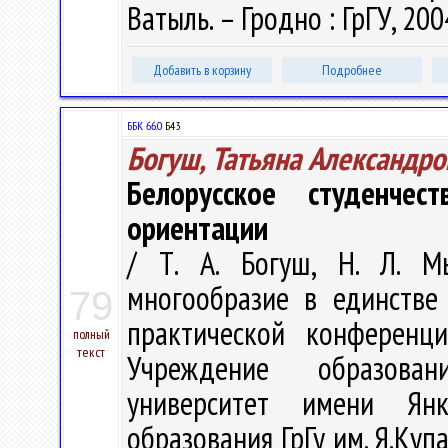
Ватыль. – Гродно : ГрГУ, 2004
Добавить в корзину
Подробнее
ББК 66.0
Б43
Богуш, Татьяна Александро
Белорусское студенчес
ориентации
/ Т. А. Богуш, Н. Л. Мы
многообразие в единстве
79
практической конференци
полный
текст
Учреждение образован
университет имени Янк
образования ГрГу им. Я.Купал