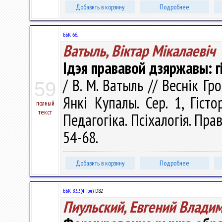
Добавить в корзину
Подробнее
ББК 66.
Ватыль, Віктар Мікалаевіч
Ідэя прававой дзяржавы: г
/ В. М. Ватыль // Веснік Г
59
Янкі Купалы. Сер. 1, Гісто
полный
текст
Педагогіка. Псіхалогія. Прав
54-68.
Добавить в корзину
Подробнее
ББК 83.3(4Пол)
D82
Пиульский, Евгений Влади