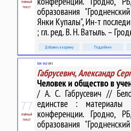
конференции. Гродно, Р
полный
текст
образования "Гродненски
Янки Купалы", Ин-т последи
; гл. ред. В. Н. Ватыль. – Гро
Добавить в корзину
Подробнее
ББК 66.0
Б43
Габрусевич, Александр Сер
Человек и общество в уче
/ А. С. Габрусевич // Бе
единстве : материалы М
77
конференции. Гродно, Р
полный
текст
образования "Гродненски