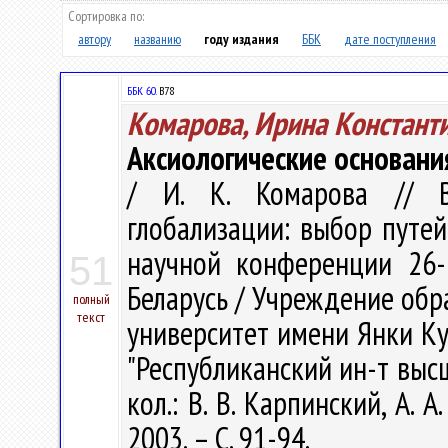
Сортировка по:
автору
названию
году издания
ББК
дате поступления
ББК 60.
В78
Комарова, Ирина Констант
Аксиологические основани
/ И. К. Комарова // В
глобализации: выбор путе
научной конференции 26-2
51
Беларусь / Учреждение обр
полный
текст
университет имени Янки Куп
"Республиканский ин-т высше
кол.: В. В. Карпинский, А. А
2003. – С. 91-94.