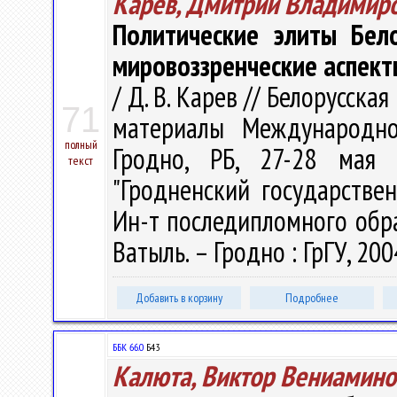
Карев, Дмитрий Владимир
Политические элиты Бело
мировоззренческие аспек
/ Д. В. Карев // Белорусска
71
материалы Международно
полный
Гродно, РБ, 27-28 мая 
текст
"Гродненский государстве
Ин-т последипломного образо
Ватыль. – Гродно : ГрГУ, 2004
Добавить в корзину
Подробнее
ББК 66.0
Б43
Калюта, Виктор Вениамино