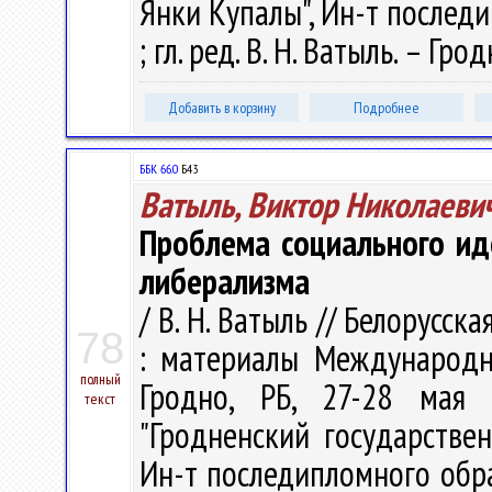
Янки Купалы", Ин-т последи
; гл. ред. В. Н. Ватыль. – Гро
Добавить в корзину
Подробнее
ББК 66.0
Б43
Ватыль, Виктор Николаеви
Проблема социального ид
либерализма
/ В. Н. Ватыль // Белорусс
78
: материалы Международн
полный
Гродно, РБ, 27-28 мая 
текст
"Гродненский государстве
Ин-т последипломного образо