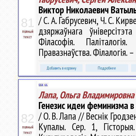
Виктор Николаевич Ватыль
/ С. А. Габрусевич, Ч. С. Кир
81
дзяржаўнага ўніверсітэта
полный
текст
Філасофія. Паліталогія. 
Правазнаўства. Філалогія. – 
Добавить в корзину
Подробнее
ББК 66.
Лапа, Ольга Владимировна
Генезис идеи феминизма в
/ О. В. Лапа // Веснік Гродз
82
Купалы. Сер. 1, Гісторыя.
полный
текст