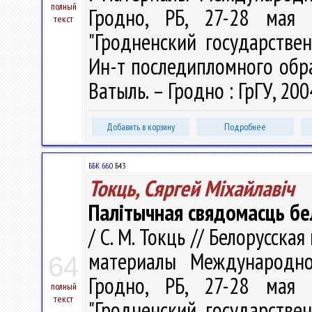
полный
Гродно, РБ, 27-28 мая 
текст
"Гродненский государстве
Ин-т последипломного образо
Ватыль. – Гродно : ГрГУ, 200
Добавить в корзину
Подробнее
ББК 66.0
Б43
Токць, Сяргей Міхайлавіч
Палітычная свядомасць бел
/ С. М. Токць // Белорусска
материалы Международно
64
Гродно, РБ, 27-28 мая 
полный
текст
"Гродненский государстве