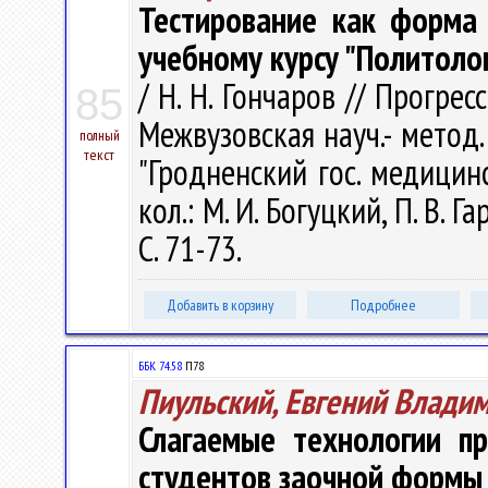
Тестирование как форма
учебному курсу "Политоло
/ Н. Н. Гончаров // Прогре
85
Межвузовская науч.- метод
полный
текст
"Гродненский гос. медицинск
кол.: М. И. Богуцкий, П. В. 
С. 71-73.
Добавить в корзину
Подробнее
ББК 74.58
П78
Пиульский, Евгений Влади
Слагаемые технологии п
студентов заочной формы