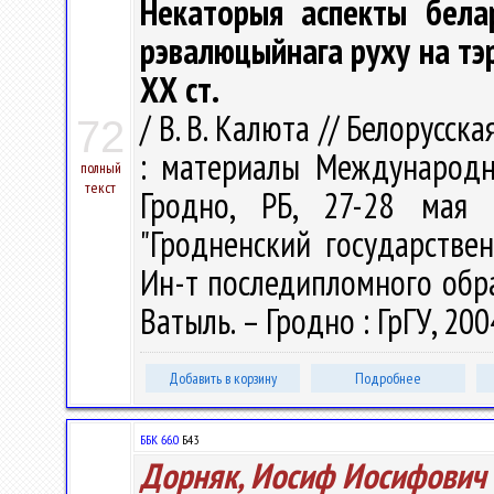
Некаторыя аспекты белар
рэвалюцыйнага руху на тэр
ХХ ст.
/ В. В. Калюта // Белорусс
72
: материалы Международн
полный
текст
Гродно, РБ, 27-28 мая 
"Гродненский государстве
Ин-т последипломного образо
Ватыль. – Гродно : ГрГУ, 2004
Добавить в корзину
Подробнее
ББК 66.0
Б43
Дорняк, Иосиф Иосифович