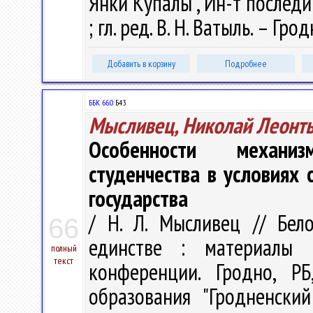
Янки Купалы", Ин-т последи
; гл. ред. В. Н. Ватыль. – Гро
Добавить в корзину
Подробнее
ББК 66.0
Б43
Мысливец, Николай Леонт
Особенности механиз
студенчества в условиях 
государства
/ Н. Л. Мысливец // Бело
66
единстве : материалы М
полный
текст
конференции. Гродно, Р
образования "Гродненски