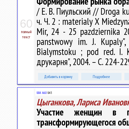
Формирование рынка образ
/ Е. В. Пиульский // Droga 
ч. Ч. 2 : materialy X Miedz
60
Mir, 24 - 25 pazdziernika 20
полный
текст
panstwowy im. J. Kupaly", 
Bialymstoku ; pod red. I.
друкарня", 2004. – С. 224-22
Добавить в корзину
Подробнее
ББК 66.0
Б43
Цыганкова, Лариса Иванов
Участие женщин в п
трансформирующегося об