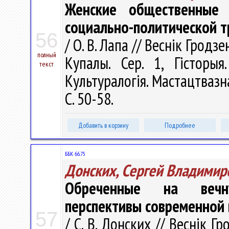
Женские общественные 
социально-политической 
56
/ О. В. Лапа // Веснік Гродз
полный
Купалы. Сер. 1, Гісторыя.
текст
Культуралогія. Мастацтвазна
С. 50-58.
Добавить в корзину
Подробнее
ББК 66.75
Донских, Сергей Владимир
Обреченные на вечну
перспективы современной
57
/ С. В. Донских // Веснік Г