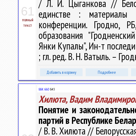
/ Л. И. Цыганкова // Бел
61
единстве : материалы М
полный
конференции. Гродно, Р
текст
образования "Гродненски
Янки Купалы", Ин-т последи
; гл. ред. В. Н. Ватыль. – Гро
Добавить в корзину
Подробнее
ББК 66.0
Б43
Хилюта, Вадим Владимиро
Понятие и законодательн
партий в Республике Белар
/ В. В. Хилюта // Белорусс