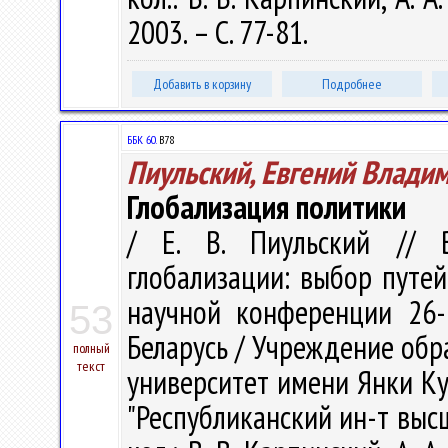
2003. – С. 77-81.
Добавить в корзину
Подробнее
ББК 60.
В78
Пиульский, Евгений Влади
Глобализация политики
/ Е. В. Пиульский // В
глобализации: выбор путе
научной конференции 26-2
53
Беларусь / Учреждение обр
полный
текст
университет имени Янки Куп
"Республиканский ин-т высше