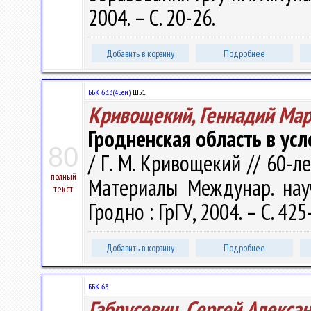
2004. – С. 20-26.
Добавить в корзину
Подробнее
ББК 63.3(4Беи)
Ш51
Кривощекий, Геннадий Ма
Гродненская область в ус
80
/ Г. М. Кривощекий // 60-л
полный
Материалы Междунар. науч
текст
Гродно : ГрГУ, 2004. – С. 425
Добавить в корзину
Подробнее
ББК 63.
Габрусевич, Сергей Алекса