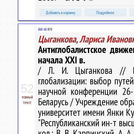
Добавить в корзину
Подробнее
ББК 60.
В78
Цыганкова, Лариса Иванов
Антиглобалистское движе
начала XXI в.
/ Л. И. Цыганкова // В
глобализации: выбор путе
52
научной конференции 26-2
полный
Беларусь / Учреждение обр
текст
университет имени Янки Куп
"Республиканский ин-т высше
кол.: В. В. Карпинский, А. А