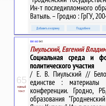
Ин-т последипломного образо
Ватыль. – Гродно : ГрГУ, 200
Добавить в корзину
Подробнее
ББК 66.0
Б43
Пиульский, Евгений Влади
Социальная среда и ф
политического участия
/ Е. В. Пиульский // Бел
65
единстве : материалы М
полный
конференции. Гродно, Р
текст
образования "Гродненски