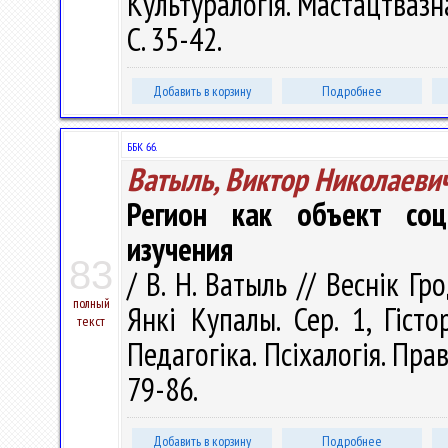
Культуралогія. Мастацтвазна
С. 35-42.
Добавить в корзину
Подробнее
ББК 66.
Ватыль, Виктор Николаеви
Регион как объект соци
изучения
83
/ В. Н. Ватыль // Веснік Г
полный
Янкі Купалы. Сер. 1, Гісто
текст
Педагогіка. Псіхалогія. Прав
79-86.
Добавить в корзину
Подробнее