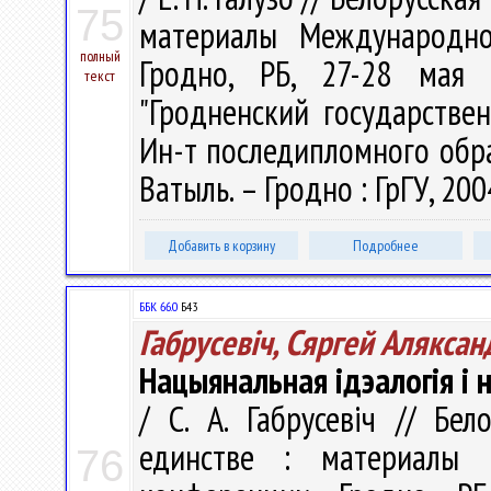
75
материалы Международно
полный
Гродно, РБ, 27-28 мая 
текст
"Гродненский государстве
Ин-т последипломного образо
Ватыль. – Гродно : ГрГУ, 2004
Добавить в корзину
Подробнее
ББК 66.0
Б43
Габрусевіч, Сяргей Аляксан
Нацыянальная ідэалогія і 
/ С. А. Габрусевіч // Бе
единстве : материалы М
76