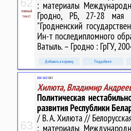
62
: материалы Международн
полный
Гродно, РБ, 27-28 мая 
текст
"Гродненский государстве
Ин-т последипломного образо
Ватыль. – Гродно : ГрГУ, 200
Добавить в корзину
Подробнее
ББК 66.0
Б43
Хилюта, Владимир Андрее
Политическая нестабильно
развития Республики Бела
/ В. А. Хилюта // Белорусс
63
: материалы Международн