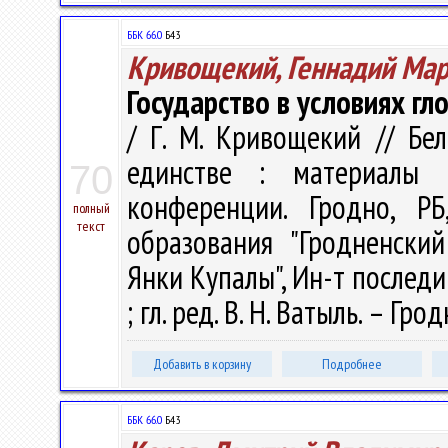
ББК 66.0
Б43
Кривощекий, Геннадий Ма
Государство в условиях гл
/ Г. М. Кривощекий // Бе
единстве : материалы М
70
конференции. Гродно, Р
полный
текст
образования "Гродненски
Янки Купалы", Ин-т последи
; гл. ред. В. Н. Ватыль. – Гро
Добавить в корзину
Подробнее
ББК 66.0
Б43