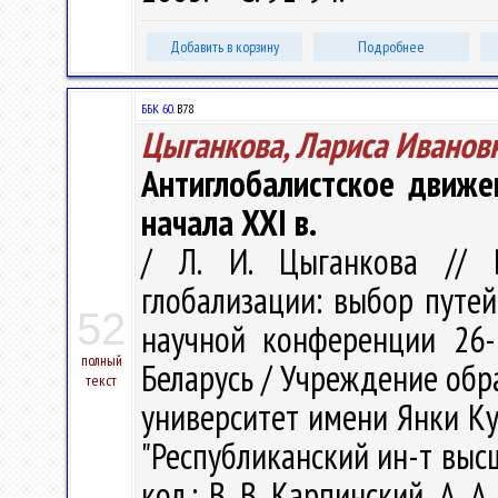
Добавить в корзину
Подробнее
ББК 60.
В78
Цыганкова, Лариса Иванов
Антиглобалистское движе
начала XXI в.
/ Л. И. Цыганкова // В
глобализации: выбор путе
52
научной конференции 26-2
полный
Беларусь / Учреждение обр
текст
университет имени Янки Куп
"Республиканский ин-т высше
кол.: В. В. Карпинский, А. А