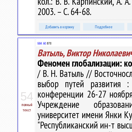
кол.: В. В. Карпинский, А. А
2003. – С. 64-68.
Добавить в корзину
Подробнее
ББК 60.
В78
Ватыль, Виктор Николаеви
Феномен глобализации: к
/ В. Н. Ватыль // Восточно
выбор путей развития :
конференции 26-27 ноября 
54
Учреждение образован
полный
текст
университет имени Янки Куп
"Республиканский ин-т высше