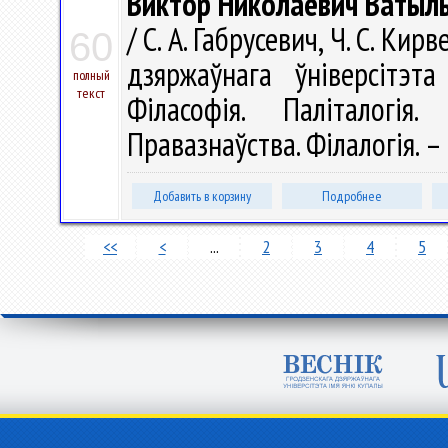
Виктор Николаевич Ватыль
/ С. А. Габрусевич, Ч. С. Кир
60
дзяржаўнага ўніверсітэта
полный
текст
Філасофія. Паліталогія. 
Правазнаўства. Філалогія. – 
Добавить в корзину
Подробнее
<<
<
...
2
3
4
5