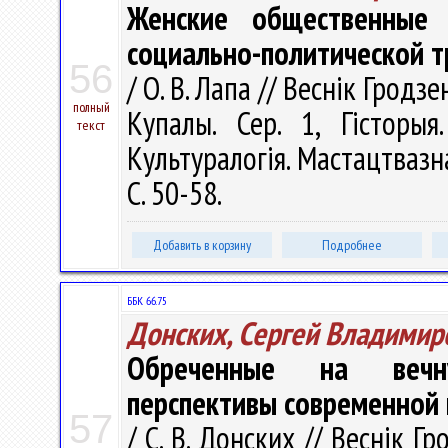
Женские общественные 
социально-политической 
56
/ О. В. Лапа // Веснік Гродз
полный
Купалы. Сер. 1, Гісторыя.
текст
Культуралогія. Мастацтвазна
С. 50-58.
Добавить в корзину
Подробнее
ББК 66.75
Донских, Сергей Владимир
Обреченные на вечну
перспективы современной
57
/ С. В. Донских // Веснік Г