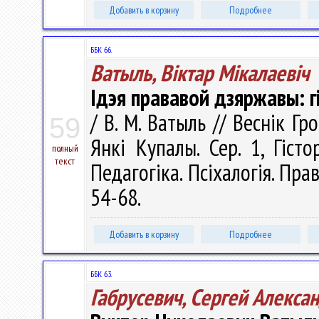
Добавить в корзину
Подробнее
ББК 66.
Ватыль, Віктар Мікалаевіч
Ідэя прававой дзяржавы: г
/ В. М. Ватыль // Веснік Г
59
Янкі Купалы. Сер. 1, Гісто
полный
текст
Педагогіка. Псіхалогія. Прав
54-68.
Добавить в корзину
Подробнее
ББК 63.
Габрусевич, Сергей Алекса