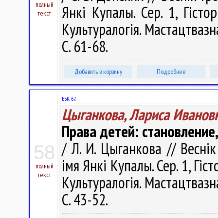
полный
Янкі Купалы. Сер. 1, Гістор
текст
Культуралогія. Мастацтвазна
С. 61-68.
Добавить в корзину
Подробнее
ББК 67.
Цыганкова, Лариса Иванов
Права детей: становление
/ Л. И. Цыганкова // Весні
58
імя Янкі Купалы. Сер. 1, Гіс
полный
текст
Культуралогія. Мастацтвазна
С. 43-52.