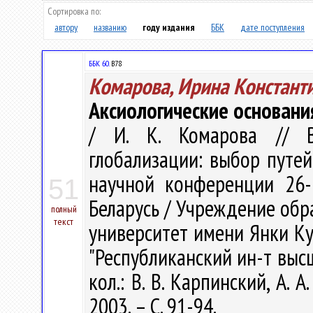
Сортировка по:
автору
названию
году издания
ББК
дате поступления
ББК 60.
В78
Комарова, Ирина Констант
Аксиологические основани
/ И. К. Комарова // В
глобализации: выбор путе
научной конференции 26-2
51
Беларусь / Учреждение обр
полный
текст
университет имени Янки Куп
"Республиканский ин-т высше
кол.: В. В. Карпинский, А. А
2003. – С. 91-94.