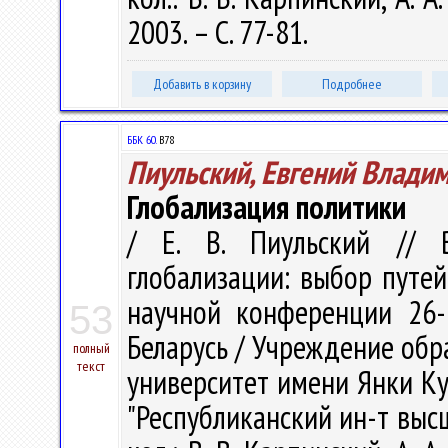
2003. – С. 77-81.
Добавить в корзину
Подробнее
ББК 60.
В78
Пиульский, Евгений Влади
Глобализация политики
/ Е. В. Пиульский // В
глобализации: выбор путе
научной конференции 26-2
53
Беларусь / Учреждение обр
полный
текст
университет имени Янки Куп
"Республиканский ин-т высше