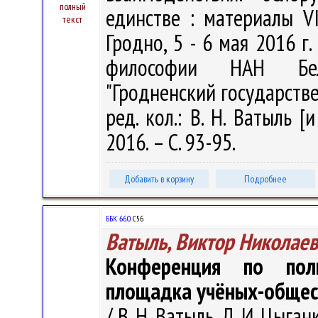
полный
единстве : материалы VI
текст
Гродно, 5 - 6 мая 2016 г. 
философии НАН Бела
"Гродненский государств
ред. кол.: В. Н. Ватыль [
2016. – С. 93-95.
Добавить в корзину
Подробнее
ББК 66.0
С56
Ватыль, Виктор Николае
Конференция по пол
площадка учёных-общес
/ В. Н. Ватыль, Л. И. Цыг