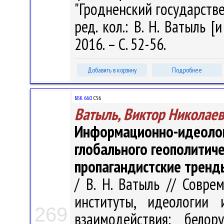
"Гродненский государств
ред. кол.: В. Н. Ватыль [
2016. – С. 52-56.
Добавить в корзину
Подробнее
ББК 66.0
С56
Ватыль, Виктор Николае
Информационно-идеолог
глобального геополитиче
пропагандистские тренд
/ В. Н. Ватыль // Совре
институты, идеологии 
269
взаимодействия: белор