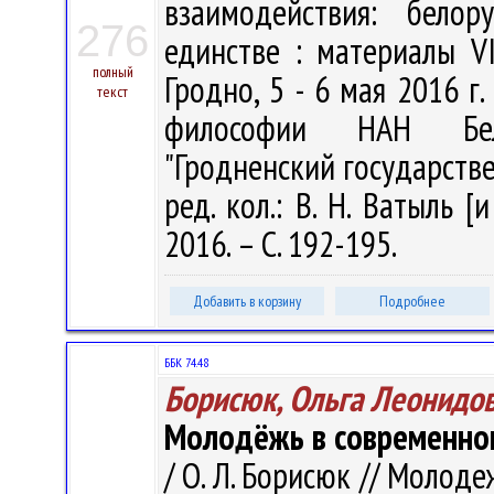
взаимодействия: белор
276
единстве : материалы VI
полный
Гродно, 5 - 6 мая 2016 г. 
текст
философии НАН Бела
"Гродненский государств
ред. кол.: В. Н. Ватыль [
2016. – С. 192-195.
Добавить в корзину
Подробнее
ББК 74.48
Борисюк, Ольга Леонидо
Молодёжь в современном
/ О. Л. Борисюк // Молоде