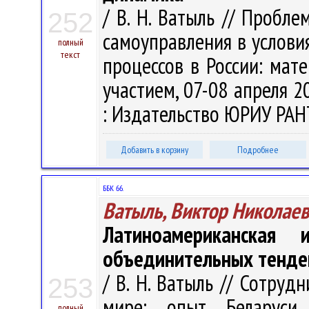
/ В. Н. Ватыль // Пробл
252
самоуправления в услови
полный
текст
процессов в России: мате
участием, 07-08 апреля 2
: Издательство ЮРИУ РАНТ
Добавить в корзину
Подробнее
ББК 66.
Ватыль, Виктор Николае
Латиноамериканская 
объединительных тенде
/ В. Н. Ватыль // Сотру
253
мире: опыт Беларуси
полный