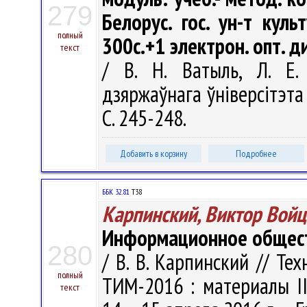
279
Белорус. гос. ун-т куль
полный
300с.+1 электрон. опт. ди
текст
/ В. Н. Ватыль, Л. Е.
дзяржаўнага ўніверсітэта 
С. 245-248.
Добавить в корзину
Подробнее
ББК 32.81
Т38
Карпинский, Виктор Вой
Информационное общест
280
/ В. В. Карпинский // Т
полный
ТИМ-2016 : материалы III
текст