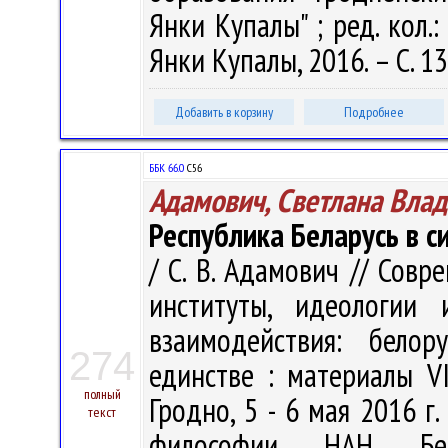
Янки Купалы" ; ред. кол.: 
Янки Купалы, 2016. – С. 1
Добавить в корзину
Подробнее
ББК 66.0
С56
Адамович, Светлана Вла
Республика Беларусь в 
/ С. В. Адамович // Сов
институты, идеологии 
взаимодействия: белор
274
единстве : материалы VI
полный
Гродно, 5 - 6 мая 2016 г. 
текст
философии НАН Бела