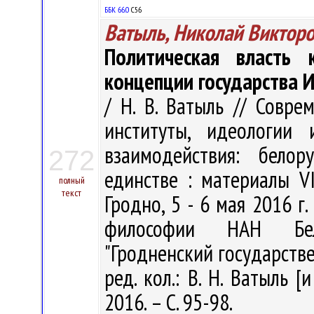
ББК 66.0
С56
Ватыль, Николай Виктор
Политическая власть 
концепции государства И
/ Н. В. Ватыль // Совре
институты, идеологии 
взаимодействия: белор
272
единстве : материалы VI
полный
текст
Гродно, 5 - 6 мая 2016 г. 
философии НАН Бела
"Гродненский государств
ред. кол.: В. Н. Ватыль [
2016. – С. 95-98.