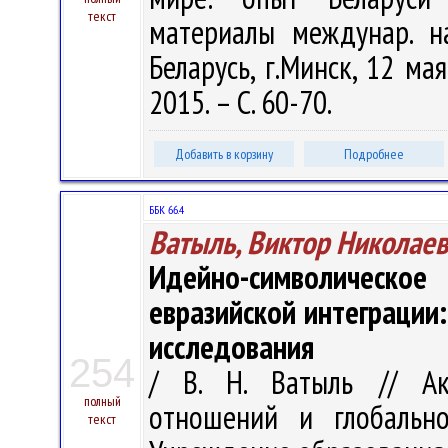
текст
материалы междунар. на
Беларусь, г.Минск, 12 ма
2015. – С. 60-70.
Добавить в корзину
Подробнее
ББК 66.4
Ватыль, Виктор Николае
Идейно-символическое
евразийской интеграции
исследования
254
/ В. Н. Ватыль // А
полный
отношений и глобально
текст