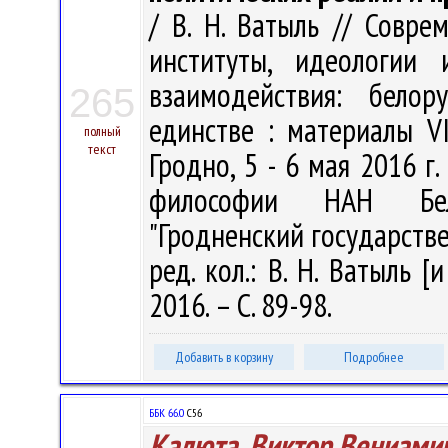
/ В. Н. Ватыль // Совре
институты, идеологии 
взаимодействия: белор
265
единстве : материалы VI
полный
текст
Гродно, 5 - 6 мая 2016 г. 
философии НАН Бела
"Гродненский государств
ред. кол.: В. Н. Ватыль [
2016. – С. 89-98.
Добавить в корзину
Подробнее
ББК 66.0
С56
Калюта, Виктор Вениами