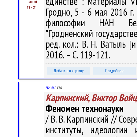
единстве : материалы VI
полный
текст
Гродно, 5 - 6 мая 2016 г. 
философии НАН Бела
"Гродненский государств
ред. кол.: В. Н. Ватыль [
2016. – С. 119-121.
Добавить в корзину
Подробнее
ББК 66.0
С56
Карпинский, Виктор Вой
Феномен технонауки
/ В. В. Карпинский // Со
институты, идеологии 