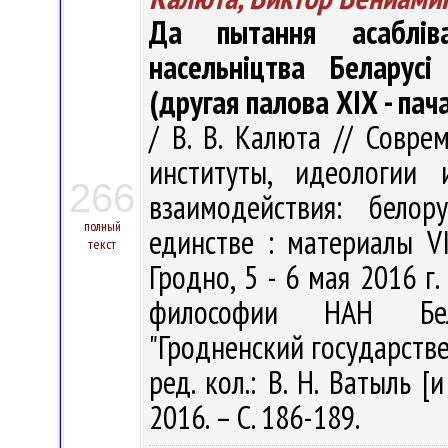
Да пытання асабліва
насельніцтва Беларус
(другая палова ХІХ - пач
/ В. В. Калюта // Совре
институты, идеологии 
266
взаимодействия: белор
полный
единстве : материалы VI
текст
Гродно, 5 - 6 мая 2016 г. 
философии НАН Бела
"Гродненский государств
ред. кол.: В. Н. Ватыль [
2016. – С. 186-189.