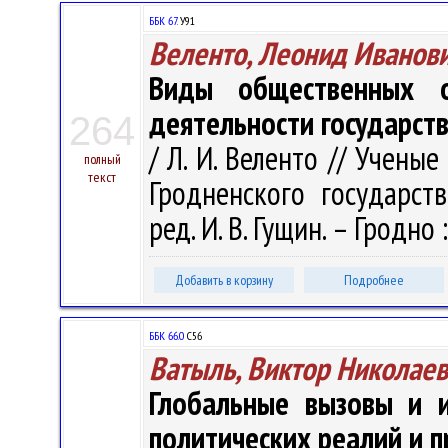
ББК 67.
У91
Веленто, Леонид Иванов
Виды общественных о
деятельности государст
264
/ Л. И. Веленто // Учены
полный
текст
Гродненского государств
ред. И. В. Гущин. – Гродно :
Добавить в корзину
Подробнее
ББК 66.0
С56
Ватыль, Виктор Николае
Глобальные вызовы и и
политических реалий и 