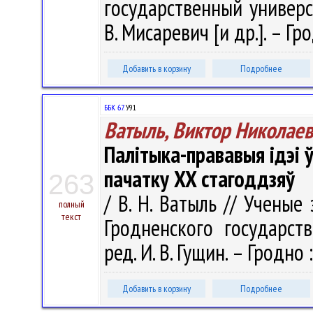
государственный универси
В. Мисаревич [и др.]. – Гро
Добавить в корзину
Подробнее
ББК 67.
У91
Ватыль, Виктор Николае
Палітыка-прававыя ідэі ў
пачатку XX стагоддзяў
263
/ В. Н. Ватыль // Учены
полный
текст
Гродненского государств
ред. И. В. Гущин. – Гродно :
Добавить в корзину
Подробнее