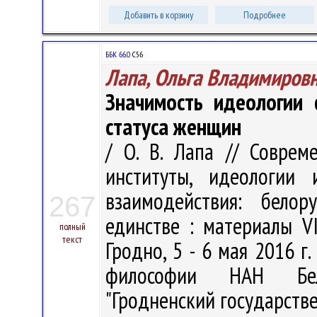
Добавить в корзину
Подробнее
ББК 66.0
С56
Лапа, Ольга Владимиров
Значимость идеологии 
статуса женщин
/ О. В. Лапа // Соврем
институты, идеологии 
взаимодействия: белор
267
единстве : материалы VI
полный
текст
Гродно, 5 - 6 мая 2016 г. 
философии НАН Бела
"Гродненский государств