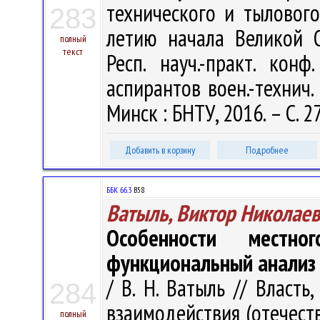
технического и тылового
283
летию начала Великой 
полный
текст
Респ. науч.-практ. конф
аспирантов воен.-технич.
Минск : БНТУ, 2016. – С. 2
Добавить в корзину
Подробнее
ББК 66.3
В58
Ватыль, Виктор Николае
Особенности местно
функциональный анализ
/ В. Н. Ватыль // Власть
284
взаимодействия (отечест
полный