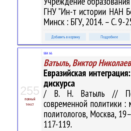
Учреждение образования "
ГНУ "Ин-т истории НАН Бела
Минск : БГУ, 2014. – С. 9-2
Добавить в корзину
Подробнее
ББК 66.
Ватыль, Виктор Николае
Евразийская интеграция
дискурса
255
/ В. Н. Ватыль // П
полный
современной политики : 
текст
политологов, Москва, 19–
117-119.