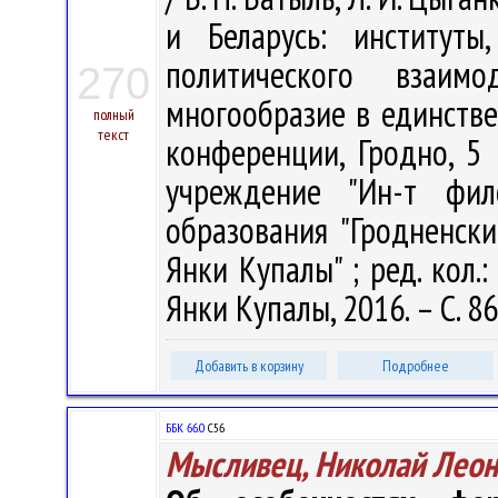
и Беларусь: институты
политического взаимод
270
многообразие в единстве 
полный
текст
конференции, Гродно, 5 -
учреждение "Ин-т фил
образования "Гродненск
Янки Купалы" ; ред. кол.: 
Янки Купалы, 2016. – С. 8
Добавить в корзину
Подробнее
ББК 66.0
С56
Мысливец, Николай Леон