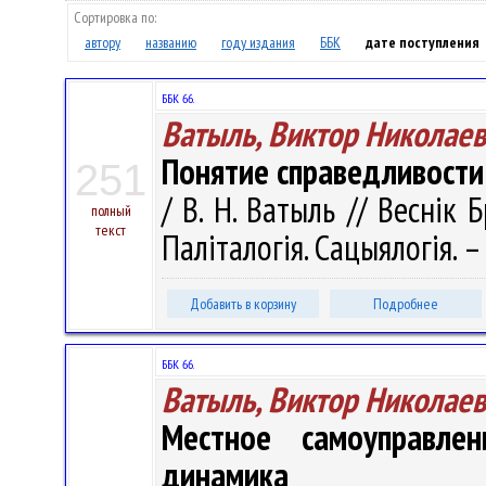
Сортировка по:
автору
названию
году издания
ББК
дате поступления
ББК 66.
Ватыль, Виктор Николае
Понятие справедливости
251
/ В. Н. Ватыль // Веснік Б
полный
текст
Паліталогія. Сацыялогія. –
Добавить в корзину
Подробнее
ББК 66.
Ватыль, Виктор Николае
Местное самоуправлен
динамика