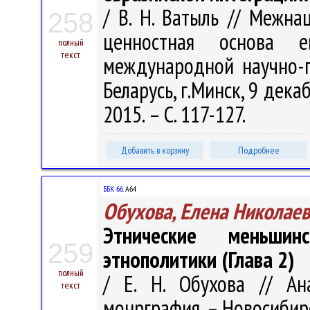
/ В. Н. Ватыль // Межна
258
ценностная основа е
полный
текст
международной научно-п
Беларусь, г.Минск, 9 дека
2015. – С. 117-127.
Добавить в корзину
Подробнее
ББК 66.
А64
Обухова, Елена Николае
Этнические меньшин
259
этнополитики (Глава 2)
полный
/ Е. Н. Обухова // Ан
текст
монрграфия. – Новосибирск