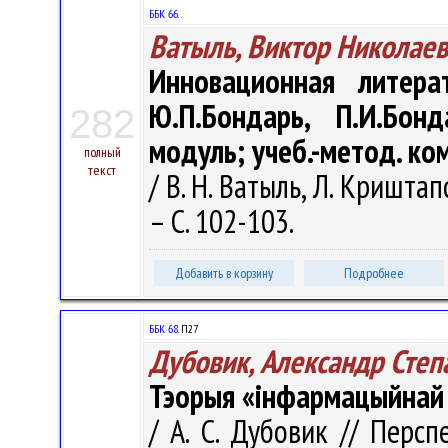
ББК 66.
Ватыль, Виктор Николае
Инновационная литера
Ю.П.Бондарь, П.И.Бонд
282
модуль; учеб.-метод. ко
полный
текст
/ В. Н. Ватыль, Л. Кришта
– С. 102-103.
Добавить в корзину
Подробнее
ББК 68.
П27
Дубовик, Александр Степ
Тэорыя «інфармацыйнай
/ А. С. Дубовик // Перс