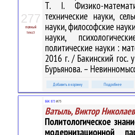
Т. I. Физико-математ
технические науки, сель
277
науки, философские науки
полный
текст
науки, психологическ
политические науки : мат
2016 г. / Бакинский гос. ун
Бурьянова. – Невинномысск
Добавить в корзину
Подробнее
ББК 87.3
И73
Ватыль, Виктор Николае
Политологическое знани
модернизационной па