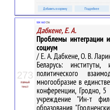
Добавить в корзину
Подробнее
ББК 66.0
С56
Дабкене, Е. А.
Проблемы интеграции и
социум
/ Е. А. Дабкене, О. В. Ла
Беларусь: институты,
политического взаимод
273
многообразие в единстве 
полный
текст
конференции, Гродно, 5 -
учреждение "Ин-т фил
образования "Гродненск