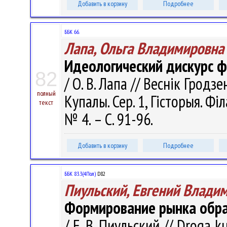
Добавить в корзину
Подробнее
ББК 66.
Лапа, Ольга Владимировна
Идеологический дискурс 
82
/ О. В. Лапа // Веснік Гродз
полный
Купалы. Сер. 1, Гісторыя. Фі
текст
№ 4. – С. 91-96.
Добавить в корзину
Подробнее
ББК 83.3(4Пол)
D82
Пиульский, Евгений Влади
Формирование рынка образ
/ Е. В. Пиульский // Droga 