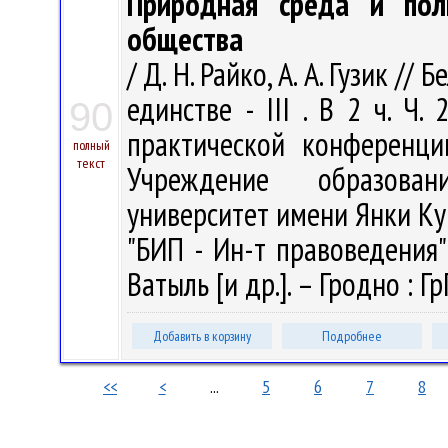
Природная среда и поли
общества
/ Д. Н. Райко, А. А. Гузик /
единстве - III . В 2 ч. Ч
90
практической конференции
полный
текст
Учреждение образован
университет имени Янки Ку
"БИП - Ин-т правоведения" ; 
Ватыль [и др.]. – Гродно : Гр
Добавить в корзину
Подробнее
<<
<
...
5
6
7
8