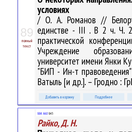
условиях
/ О. А. Романов // Белор
единстве - III . В 2 ч. Ч
89
практической конференции
полный
текст
Учреждение образован
университет имени Янки Ку
"БИП - Ин-т правоведения" ; 
Ватыль [и др.]. – Гродно : Гр
Добавить в корзину
Подробнее
ББК 66.0
Б43
Райко, Д. Н.