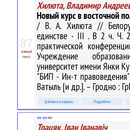
Хилюта, Владимир Андрее
Новый курс в восточной п
/ В. А. Хилюта // Белор
единстве - III . В 2 ч. Ч
87
практической конференции
полный
Учреждение образован
текст
университет имени Янки Ку
"БИП - Ин-т правоведения" ; 
Ватыль [и др.]. – Гродно : Гр
Добавить в корзину
Подробнее
ББК 66.0
Б43
Трацяк, Iван Iванавiч