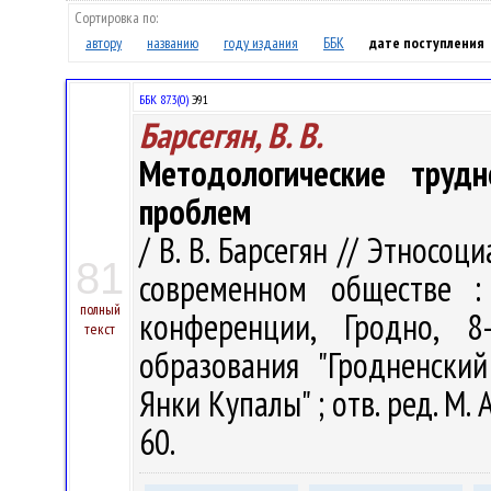
Сортировка по:
автору
названию
году издания
ББК
дате поступления
ББК 87.3(0)
Э91
Барсегян, В. В.
Методологические трудн
проблем
/ В. В. Барсегян // Этносо
81
современном обществе :
полный
конференции, Гродно, 
текст
образования "Гродненски
Янки Купалы" ; отв. ред. М. 
60.