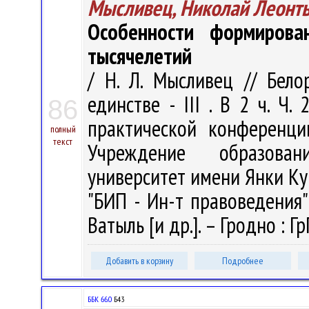
Мысливец, Николай Леонт
Особенности формиров
тысячелетий
/ Н. Л. Мысливец // Бело
единстве - III . В 2 ч. Ч
86
практической конференции
полный
текст
Учреждение образован
университет имени Янки Ку
"БИП - Ин-т правоведения" ; 
Ватыль [и др.]. – Гродно : Гр
Добавить в корзину
Подробнее
ББК 66.0
Б43