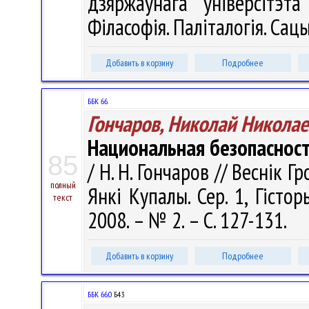
дзяржаўнага ўніверсітэта
Філасофія. Паліталогія. Сацы
Добавить в корзину
Подробнее
ББК 66.
Гончаров, Николай Никола
Национальная безопасност
85
/ Н. Н. Гончаров // Веснік 
полный
Янкі Купалы. Сер. 1, Гістор
текст
2008. – № 2. – С. 127-131.
Добавить в корзину
Подробнее
ББК 66.0
Б43