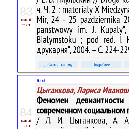
ч. Ч. 2 : materialy X Miedz
83
Mir, 24 - 25 pazdziernika 20
полный
текст
panstwowy im. J. Kupaly", 
Bialymstoku ; pod red. I.
друкарня", 2004. – С. 224-22
Добавить в корзину
Подробнее
ББК 66.
Цыганкова, Лариса Иванов
Феномен девиантности
современном социальном 
84
/ Л. И. Цыганкова, А. А
полный
текст