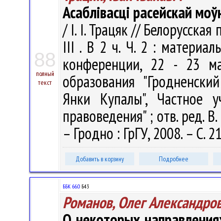
Асаблівасці расейскай моўн
/ I. I. Трацяк // Белорусска
III . В 2 ч. Ч. 2 : матер
88
конференции, 22 - 23 ма
полный
образования "Гродненски
текст
Янки Купалы", Частное 
правоведения" ; отв. ред. В. 
– Гродно : ГрГУ, 2008. – С. 
Добавить в корзину
Подробнее
ББК 66.0
Б43
Романов, Олег Александро
О некоторых направлениях