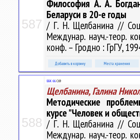
Философия А. А. Богда
Беларуси в 20-е годы
587
/ Г. Н. Щелбанина // Со
Междунар. науч.-теор. ко
конф. – Гродно : ГрГУ, 199
Добавить в корзину
Места хранения
ББК 66.
С69
Щелбанина, Галина Нико
Методические проблем
курсе "Человек и общест
588
/ Г. Н. Щелбанина // Со
Междунар. науч.-теор. ко