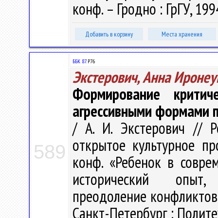
конф. – Гродно : ГрГУ, 1994
Добавить в корзину
Места хранения
ББК 87.
Р76
Экстерович, Анна Ироне
Формирование критич
агрессивными формами 
/ А. И. Экстерович // 
открытое культурное про
589
конф. «Ребенок в совре
исторический опыт, 
преодоление конфликтов»,
Санкт-Петербург : Политех