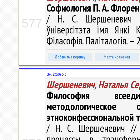
Софиология П. А. Флорен
/ Н. С. Шершеневич /
577
ўніверсітэта імя Янкі К
Філасофія. Паліталогія. – 2
Добавить в корзину
Места хранения
ББК 87.3(0)
Э40
Шершеневич, Наталья Се
Философия всееди
методологическое
этноконфессиональной 
/ Н. С. Шершеневич //
процессы в трансфор