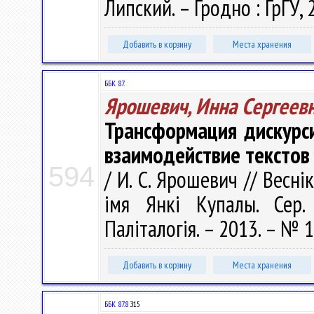
Липский. – Гродно : ГрГУ, 
Добавить в корзину
Места хранения
ББК 87.
Ярошевич, Инна Сергеев
Трансформация дискурс
взаимодействие текстов
594
/ И. С. Ярошевич // Весні
імя Янкі Купалы. Сер. 
Паліталогія. – 2013. – № 1
Добавить в корзину
Места хранения
ББК 87.8
З15