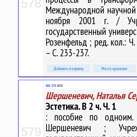
578
Международной научной к
ноября 2001 г. / Учр
государственный университ
Розенфельд ; ред. кол.: Ч. 
– С. 233-237.
Добавить в корзину
Места хранения
ББК 87.8
Ш50
Шершеневич, Наталья Се
Эстетика. В 2 ч. Ч. 1
: пособие по одноим.
Шершеневич ; Учреж
579