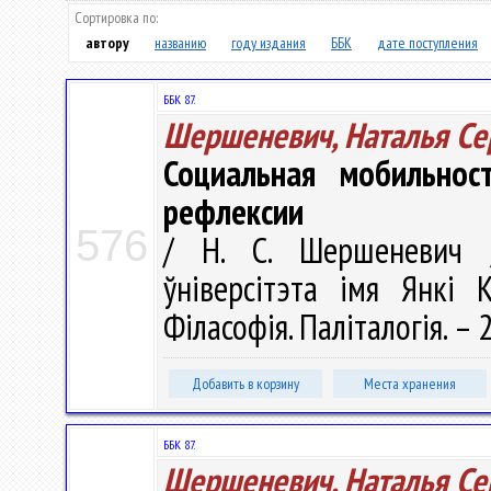
Сортировка по:
автору
названию
году издания
ББК
дате поступления
ББК 87.
Шершеневич, Наталья Се
Социальная мобильнос
рефлексии
576
/ Н. С. Шершеневич /
ўніверсітэта імя Янкі К
Філасофія. Паліталогія. – 2
Добавить в корзину
Места хранения
ББК 87.
Шершеневич, Наталья Се