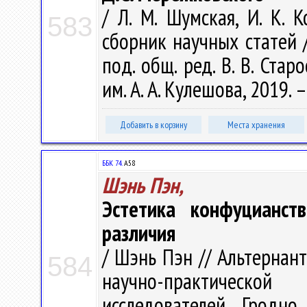
/ Л. М. Шумская, И. К. 
583
сборник научных статей /
под. общ. ред. В. В. Стар
им. А. А. Кулешова, 2019. 
Добавить в корзину
Места хранения
ББК 74.
А58
Шэнь Пэн,
Эстетика конфуцианст
различия
/ Шэнь Пэн // Альтернан
584
научно-практическо
исследователей, Гродно