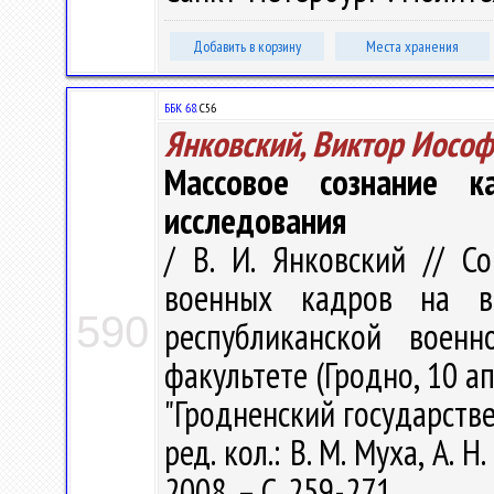
Добавить в корзину
Места хранения
ББК 68.
С56
Янковский, Виктор Иосо
Массовое сознание к
исследования
/ В. И. Янковский // С
военных кадров на в
590
республиканской воен
факультете (Гродно, 10 а
"Гродненский государств
ред. кол.: В. М. Муха, А. Н
2008. – С. 259-271.