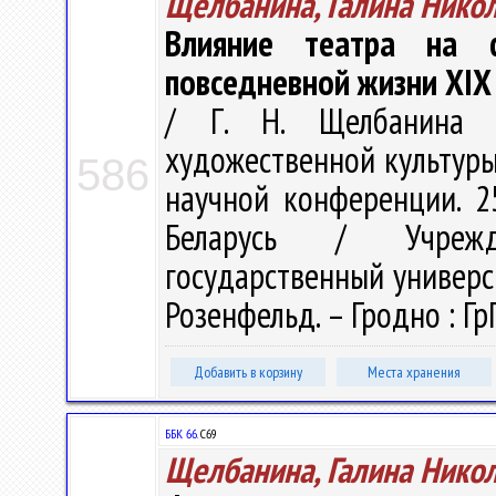
Щелбанина, Галина Нико
Влияние театра на 
повседневной жизни XIX
/ Г. Н. Щелбанина 
художественной культуры.
586
научной конференции. 25
Беларусь / Учрежде
государственный университ
Розенфельд. – Гродно : ГрГ
Добавить в корзину
Места хранения
ББК 66.
С69
Щелбанина, Галина Нико