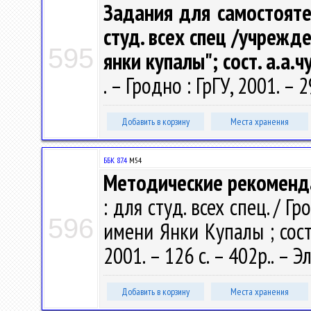
Задания для самостояте
студ. всех спец /учрежде
595
янки купалы"; сост. а.а.ч
. – Гродно : ГрГУ, 2001. – 2
Добавить в корзину
Места хранения
ББК 87.4
М54
Методические рекоменда
: для студ. всех спец. / 
596
имени Янки Купалы ; сост. 
2001. – 126 с. – 402р.. –
Добавить в корзину
Места хранения