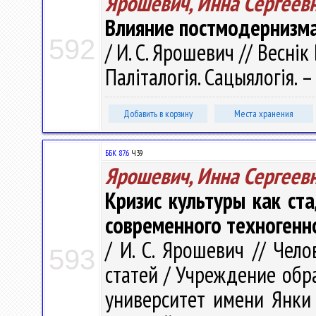
Ярошевич, Инна Сергеев
Влияние постмодернизма
592
/ И. С. Ярошевич // Веснік 
Паліталогія. Сацыялогія. – 
Добавить в корзину
Места хранения
ББК 87.6
Ч39
Ярошевич, Инна Сергеев
Кризис культуры как ст
современного техногенн
/ И. С. Ярошевич // Чел
593
статей / Учреждение обр
университет имени Янки Ку