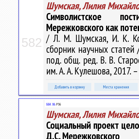
Шумская, Лилия Михайл
Символистское пост
Мережковского как поте
/ Л. М. Шумская, И. К. 
582
сборник научных статей /
под. общ. ред. В. В. Стар
им. А. А. Кулешова, 2017. –
Добавить в корзину
Места хранения
ББК 86.
Р36
Шумская, Лилия Михайл
Социальный проект цело
Д.С. Мережковского