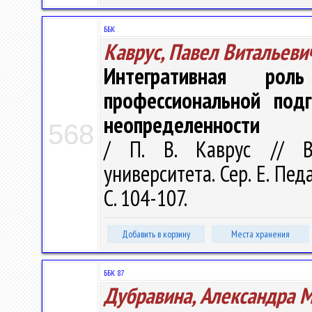
ББК
Каврус, Павел Витальеви
Интегративная ро
профессиональной подг
неопределенности
568
/ П. В. Каврус // Ве
университета. Сер. E. Пед
С. 104-107.
Добавить в корзину
Места хранения
ББК 87
Дубравина, Александра 