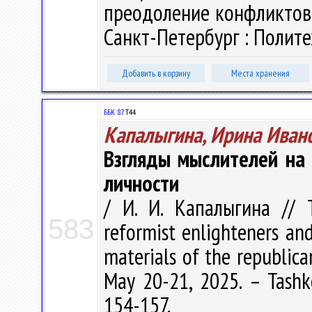
преодоление конфликтов»,
Санкт-Петербург : Политех
Добавить в корзину
Места хранения
ББК 87.
Т44
Капалыгина, Ирина Иван
Взгляды мыслителей на 
личности
/ И. И. Капалыгина // T
583
reformist enlighteners and
materials of the republican
May 20-21, 2025. – Tashke
154-157.