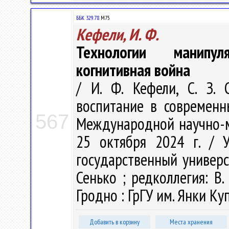
ББК 329.78
М75
Кефели, И. Ф.
Технологии манипул
когнитивная война
/ И. Ф. Кефели, С. З.
воспитание в современн
567
Международной научно-м
25 октября 2024 г. / 
государственный универси
Сенько ; редколлегия: В. 
Гродно : ГрГУ им. Янки Куп
Добавить в корзину
Места хранения