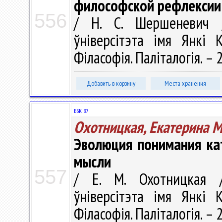
философской рефлексии
556
/ Н. С. Шершеневич /
ўніверсітэта імя Янкі К
Філасофія. Паліталогія. – 2
Добавить в корзину
Места хранения
ББК 87
Охотницкая, Екатерина 
Эволюция понимания ка
мысли
557
/ Е. М. Охотницкая /
ўніверсітэта імя Янкі К
Філасофія. Паліталогія. – 2