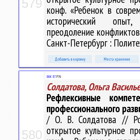
579
конф. «Ребенок в совре
исторический опыт, 
преодоление конфликтов»,
Санкт-Петербург : Политех
Добавить в корзину
Места хранения
ББК 87.
Р76
Солдатова, Ольга Василь
Рефлексивные компет
профессионального разв
/ О. В. Солдатова // 
открытое культурное про
580