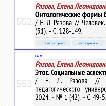
Разова, Елена Леонидовн
Онтологические формы б
552
/ Е. Л. Разова // Челове
(51). – С. 128-149.
Добавить в корзину
Места хранения
ББК 87
Разова, Елена Леонидовн
Этос. Социальные аспек
/ Е. Л. Разова // В
553
педагогического универ
2024. – № 1 (42). – С. 49-5