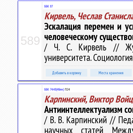
ББК 87
Кирвель, Чеслав Станисл
Эскалация перемен и ус
человеческому существ
589
/ Ч. С. Кирвель // Жу
университета. Социология. 
Добавить в корзину
Места хранения
ББК 74.48(4Беи)
П24
Карпинский, Виктор Вой
Антиинтеллектуализм со
/ В. В. Карпинский // Пе
научных статей Межд