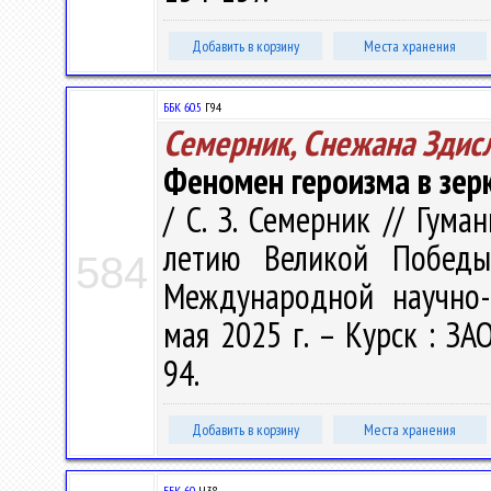
Добавить в корзину
Места хранения
ББК 60.5
Г94
Семерник, Снежана Здис
Феномен героизма в зер
/ С. З. Семерник // Гум
летию Великой Победы 
584
Международной научно-
мая 2025 г. – Курск : ЗАО
94.
Добавить в корзину
Места хранения
ББК 60.
Ч38