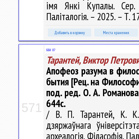
імя Янкі Купалы. Сер. 
Паліталогія. – 2025. – Т. 1
Добавить в корзину
Места хранения
ББК 87
Тарантей, Виктор Петров
Апофеоз разума в фило
бытия [Рец. на Философия 
под. ред. О. А. Романова,
644с.
571
/ В. П. Тарантей, К. К
дзяржаўнага ўніверсітэт
археалогія. Філасофія. Палі