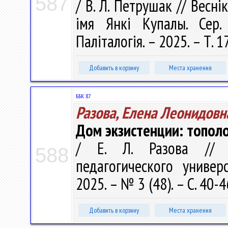
587
/ В. Л. Петрушак // Весні
імя Янкі Купалы. Сер. 
Паліталогія. – 2025. – Т. 1
Добавить в корзину
Места хранения
ББК 87
Разова, Елена Леонидовн
Дом экзистенции: топол
/ Е. Л. Разова // В
588
педагогического универ
2025. – № 3 (48). – С. 40-4
Добавить в корзину
Места хранения