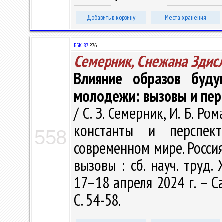
Добавить в корзину
Места хранения
ББК 87.
Р76
Семерник, Снежана Здис
Влияние образов буду
молодежи: вызовы и пер
/ С. З. Семерник, И. Б. Р
константы и перспек
558
современном мире. Россия
вызовы : сб. науч. труд.
17–18 апреля 2024 г. – С
С. 54-58.