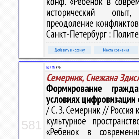
конф. «Ребенок в совре
исторический опыт, 
преодоление конфликтов»,
Санкт-Петербург : Политех
Добавить в корзину
Места хранения
ББК 87.
Р76
Семерник, Снежана Здис
Формирование гражда
условиях цифровизации 
/ С. З. Семерник // Росси
культурное пространств
581
«Ребенок в современн