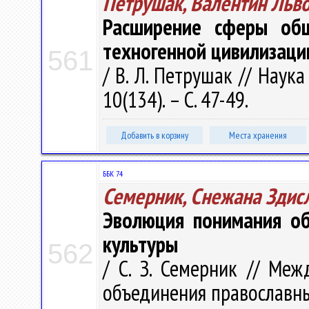
Петрушак, Валентин Льв
Расширение сферы общ
техногенной цивилизаци
561
/ В. Л. Петрушак // Наука
10(134). – С. 47-49.
Добавить в корзину
Места хранения
ББК 74
Семерник, Снежана Здис
Эволюция понимания об
культуры
562
/ С. З. Семерник // Ме
объединения православных 