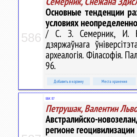
Семерник, Снежана Здис
Основные тенденции ра
условиях неопределенно
/ С. З. Семерник, И. 
586
дзяржаўнага ўніверсітэт
археалогія. Філасофія. Пал
96.
Добавить в корзину
Места хранения
ББК 87
Петрушак, Валентин Льв
Австралийско-новозела
регионе геоцивилизации