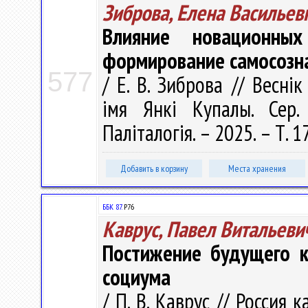
Зиброва, Елена Васильев
Влияние новационны
формирование самосозн
577
/ Е. В. Зиброва // Весні
імя Янкі Купалы. Сер. 
Паліталогія. – 2025. – Т. 17
Добавить в корзину
Места хранения
ББК 87.
Р76
Каврус, Павел Витальеви
Постижение будущего к
социума
/ П. В. Каврус // Россия