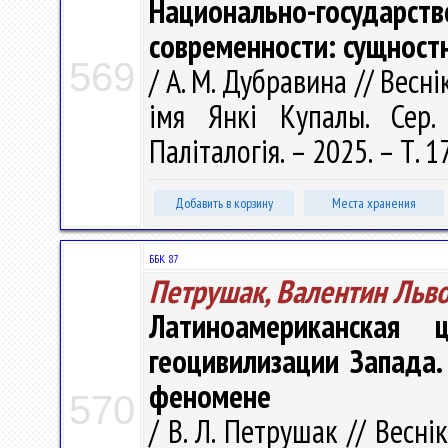
Национально-государс
современности: сущност
569
/ А. М. Дубравина // Весн
імя Янкі Купалы. Сер. 
Паліталогія. – 2025. – Т. 1
Добавить в корзину
Места хранения
ББК 87
Петрушак, Валентин Льв
Латиноамериканская 
геоцивилизации Запада.
феномене
570
/ В. Л. Петрушак // Весні