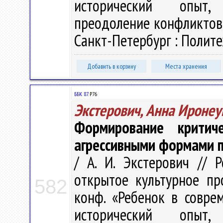
исторический опыт, 
преодоление конфликтов»,
Санкт-Петербург : Политех
Добавить в корзину
Места хранения
ББК 87.
Р76
Экстерович, Анна Ироне
Формирование критич
агрессивными формами 
/ А. И. Экстерович // 
открытое культурное про
582
конф. «Ребенок в совре
исторический опыт, 