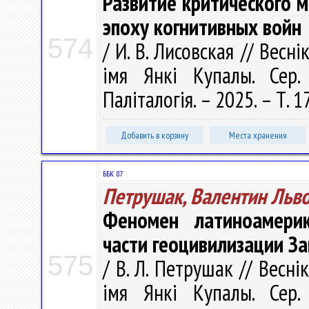
Развитие критического 
эпоху когнитивных войн
574
/ И. В. Лисовская // Весн
імя Янкі Купалы. Сер. 
Паліталогія. – 2025. – Т. 1
Добавить в корзину
Места хранения
ББК 87
Петрушак, Валентин Льв
Феномен латиноамерик
части геоцивилизации З
575
/ В. Л. Петрушак // Весні
імя Янкі Купалы. Сер. 