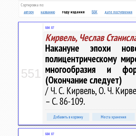
Сортировка по:
автору
названию
году издания
ББК
дате поступления
ББК 87
Кирвель, Чеслав Станисл
Накануне эпохи нов
полицентрическому мир
многообразия и фор
551
(Окончание следует)
/ Ч. С. Кирвель, О. Ч. Кир
– С. 86-109.
Добавить в корзину
Места хранения
ББК 87