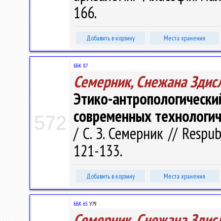
166.
Добавить в корзину
Места хранения
ББК 87
Семерник, Снежана Здис
Этико-антропологиче
современных технологич
572
/ С. З. Семерник // Respubl
121-133.
Добавить в корзину
Места хранения
ББК 65.
У79
Семерник, Снежана Здис