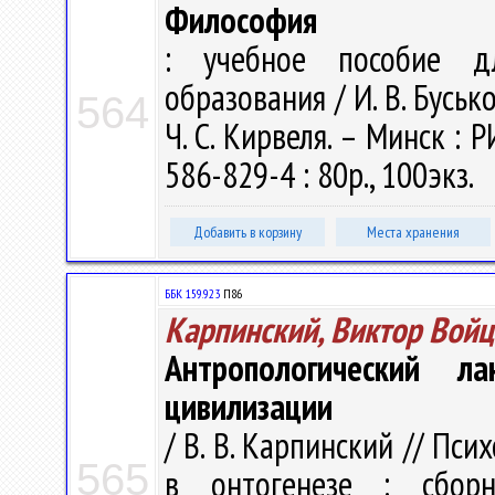
Философия
: учебное пособие д
образования / И. В. Бусько
564
Ч. С. Кирвеля. – Минск : Р
586-829-4 : 80р., 100экз.
Добавить в корзину
Места хранения
ББК 159.923
П86
Карпинский, Виктор Вой
Антропологический л
цивилизации
/ В. В. Карпинский // Пс
565
в онтогенезе : сбор