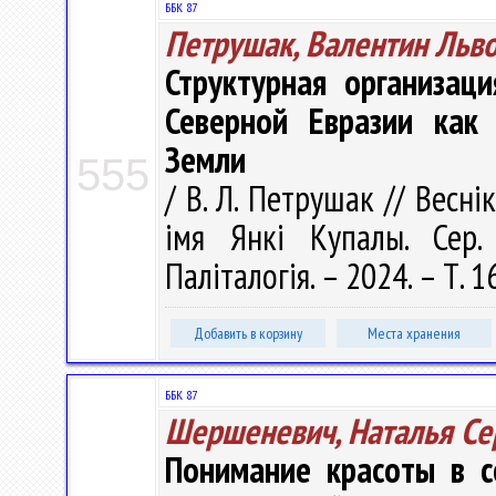
ББК 87
Петрушак, Валентин Льв
Структурная организац
Северной Евразии как
Земли
555
/ В. Л. Петрушак // Весні
імя Янкі Купалы. Сер. 
Паліталогія. – 2024. – Т. 1
Добавить в корзину
Места хранения
ББК 87
Шершеневич, Наталья Се
Понимание красоты в с