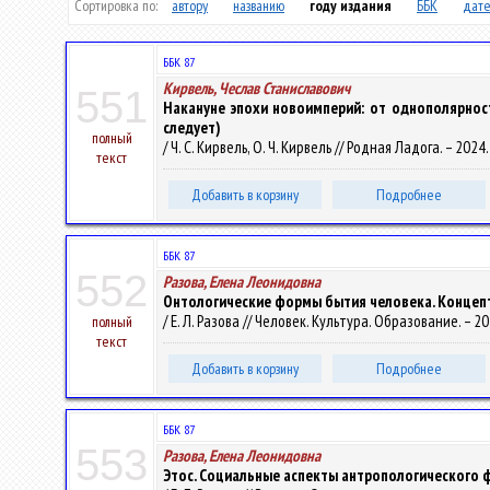
Сортировка по:
автору
названию
году издания
ББК
дате
ББК 87
Кирвель, Чеслав Станиславович
551
Накануне эпохи новоимперий: от однополярнос
следует)
полный
/ Ч. С. Кирвель, О. Ч. Кирвель // Родная Ладога. – 2024.
текст
Добавить в корзину
Подробнее
ББК 87
552
Разова, Елена Леонидовна
Онтологические формы бытия человека. Концеп
/ Е. Л. Разова // Человек. Культура. Образование. – 202
полный
текст
Добавить в корзину
Подробнее
ББК 87
553
Разова, Елена Леонидовна
Этос. Социальные аспекты антропологического