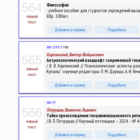
564
Философия
: учебное пособие для студентов учреждений высшего о
80р., 100экз.
полный
текст
Добавить в корзину
Подробнее
ББК 159.923
П86
Карпинский, Виктор Войцихович
565
Антропологический ландшафт современной техн
/ В. В. Карпинский // Психологические аспекты р
полный
Купалы" ; научные редакторы: Л. М. Даукша, А. И. Янчи
текст
Добавить в корзину
Подробнее
ББК 87
566
Петрушак, Валентин Львович
Тайна происхождения геоцивилизационного регио
/ В. Л. Петрушак // Научный потенциал. – 2024. – № 4-1
полный
текст
Добавить в корзину
Подробнее