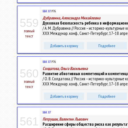
ББК 87.
Р76
Дубравина, Александра Михайловна
559
Духовная безопасность ребенка в информацион
/ А. М. Дубравина // Россия – историко-культурные 
полный
ХХХ Междунар. конф., Санкт-Петербург, 17–18 апреля
текст
Добавить в корзину
Подробнее
ББК 87.
Р76
Солдатова, Ольга Васильевна
560
Развитие абнотивных компетенций и компетенц
/ О. В. Солдатова // Россия – историко-культурные 
полный
ХХХ Междунар. конф., Санкт-Петербург, 17–18 апреля
текст
Добавить в корзину
Подробнее
ББК 87
561
Петрушак, Валентин Львович
Расширение сферы общества риска как результа