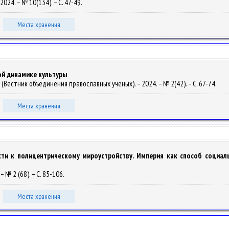
2024. – № 10(134). – С. 47-49.
Места хранения
ой динамике культуры
(Вестник объединения православных ученых). – 2024. – № 2(42). – С. 67-74.
Места хранения
ти к полицентрическому мироустройству. Империя как способ социал
 – № 2 (68). – С. 85-106.
Места хранения