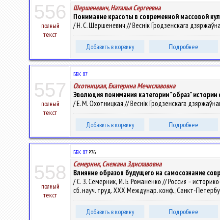
556
Шершеневич, Наталья Сергеевна
Понимание красоты в современной массовой ку
/ Н. С. Шершеневич // Веснік Гродзенскага дзяржаўнага 
полный
текст
Добавить в корзину
Подробнее
ББК 87
557
Охотницкая, Екатерина Мечиславовна
Эволюция понимания категории "образ" истории
/ Е. М. Охотницкая // Веснік Гродзенскага дзяржаўнага 
полный
текст
Добавить в корзину
Подробнее
ББК 87.
Р76
Семерник, Снежана Здиславовна
558
Влияние образов будущего на самосознание сов
/ С. З. Семерник, И. Б. Романенко // Россия – исто
полный
сб. науч. труд. ХХХ Междунар. конф., Санкт-Петербур
текст
Добавить в корзину
Подробнее