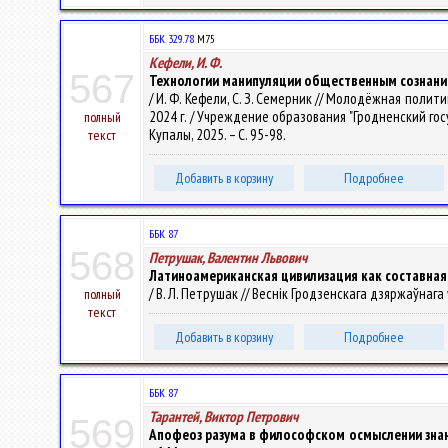
ББК 329.78
М75
Кефели, И. Ф.
567
Технологии манипуляции общественным сознани
/ И. Ф. Кефели, С. З. Семерник // Молодёжная пол
2024 г. / Учреждение образования "Гродненский госуда
полный
Купалы, 2025. – С. 95-98.
текст
Добавить в корзину
Подробнее
ББК 87
568
Петрушак, Валентин Львович
Латиноамериканская цивилизация как составная 
/ В. Л. Петрушак // Веснік Гродзенскага дзяржаўнага ўн
полный
текст
Добавить в корзину
Подробнее
ББК 87
Тарантей, Виктор Петрович
569
Апофеоз разума в философском осмыслении знания и 