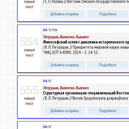
/ Е. Л. Разова // Вестник Омского государственного 
полный
текст
Добавить в корзину
Подробнее
ББК 72.
П34
Петрушак, Валентин Львович
554
Философский аспект динамики исторического пр
/ В. Л. Петрушак // Приоритеты мировой науки: новые
полный
"НИЦ ЭСП" в ЮФО, 2024. – С. 24-32.
текст
Добавить в корзину
Подробнее
ББК 87
555
Петрушак, Валентин Львович
Структурная организация геоцивилизаций Восток
/ В. Л. Петрушак // Веснік Гродзенскага дзяржаўнага ўн
полный
текст
Добавить в корзину
Подробнее
ББК 87