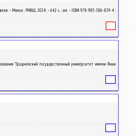
ля. – Минск : РИВШ, 2024. – 642 с. : ил. – ISBN 978-985-586-829-4 :
Книга
разования "Гродненский государственный университет имени Янки
Статья
Статья