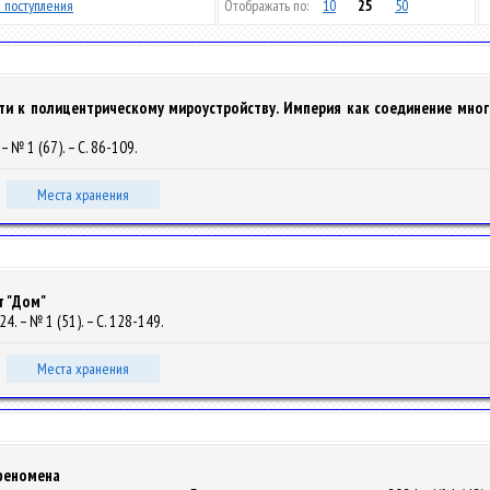
 поступления
Отображать по:
10
25
50
ти к полицентрическому мироустройству. Империя как соединение мно
 – № 1 (67). – С. 86-109.
Места хранения
т "Дом"
4. – № 1 (51). – С. 128-149.
Места хранения
 феномена