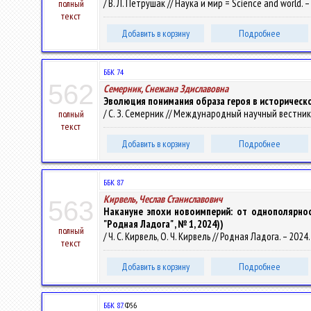
/ В. Л. Петрушак // Наука и мир = Science and world. – 
полный
текст
Добавить в корзину
Подробнее
ББК 74
562
Семерник, Снежана Здиславовна
Эволюция понимания образа героя в историческ
/ С. З. Семерник // Международный научный вестник 
полный
текст
Добавить в корзину
Подробнее
ББК 87
Кирвель, Чеслав Станиславович
563
Накануне эпохи новоимперий: от однополярнос
"Родная Ладога" , № 1, 2024))
полный
/ Ч. С. Кирвель, О. Ч. Кирвель // Родная Ладога. – 2024.
текст
Добавить в корзину
Подробнее
ББК 87.
Ф56