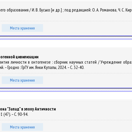
бразования / И. В. Бусько [и др.] ; под редакцией: О. А. Романова, Ч. С. Кирве
Места хранения
огенной цивилизации
азвития личности в онтогенезе : сборник научных статей / Учреждение об
й. – Гродно : ГрГУ им. Янки Купалы, 2024. – С. 32-40.
Места хранения
на "Запад" в эпоху Античности
 (47). – С. 90-94.
Места хранения