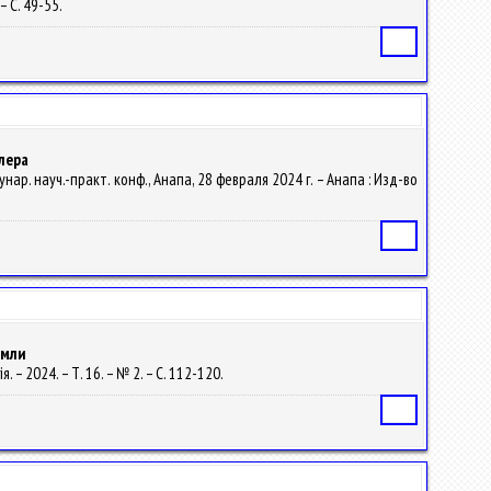
– С. 49-55.
Статья
лера
ар. науч.-практ. конф., Анапа, 28 февраля 2024 г. – Анапа : Изд-во
Статья
емли
 – 2024. – Т. 16. – № 2. – С. 112-120.
Статья