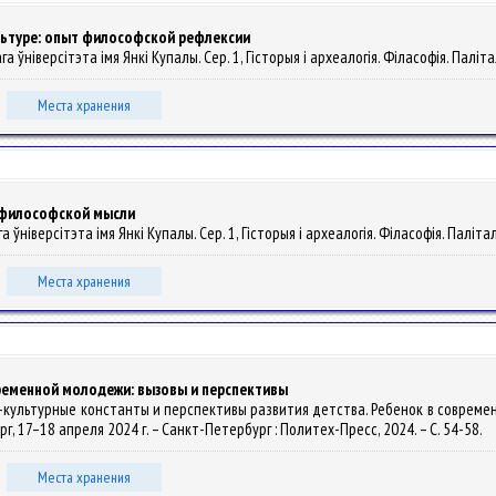
льтуре: опыт философской рефлексии
ўніверсітэта імя Янкі Купалы. Сер. 1, Гісторыя і археалогія. Філасофія. Паліталог
Места хранения
 философской мысли
ўніверсітэта імя Янкі Купалы. Сер. 1, Гісторыя і археалогія. Філасофія. Паліталогі
Места хранения
ременной молодежи: вызовы и перспективы
рико-культурные константы и перспективы развития детства. Ребенок в совреме
г, 17–18 апреля 2024 г. – Санкт-Петербург : Политех-Пресс, 2024. – С. 54-58.
Места хранения