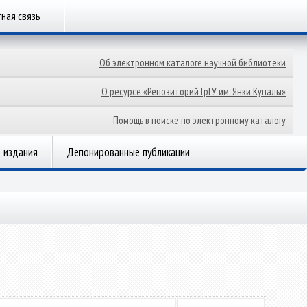
ная связь
Об электронном каталоге научной библиотеки
О ресурсе «Репозиторий ГрГУ им. Янки Купалы»
Помощь в поиске по электронному каталогу
 издания
Депонированные публикации