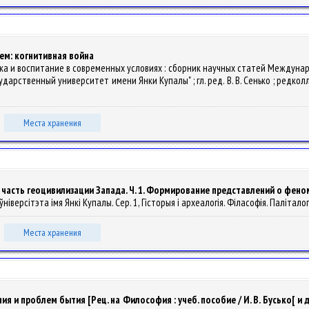
ем: когнитивная война
итика и воспитание в современных условиях : сборник научных статей Междун
рственный университет имени Янки Купалы" ; гл. ред. В. В. Сенько ; редколлегия:
Места хранения
часть геоцивилизации Запада. Ч. 1. Формирование представлений о фено
іверсітэта імя Янкі Купалы. Сер. 1, Гісторыя і археалогія. Філасофія. Паліталогія.
Места хранения
проблем бытия [Рец. на Философия : учеб. пособие / И. В. Бусько[ и др.] ;