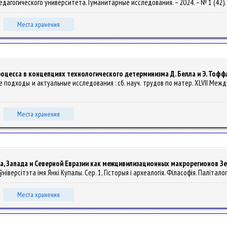
педагогического университета. Гуманитарные исследования. – 2024. – № 1 (42). 
Места хранения
оцесса в концепциях технологического детерминизма Д. Белла и Э. Тофф
 подходы и актуальные исследования : сб. науч. трудов по матер. XLVII Междун
Места хранения
а, Запада и Северной Евразии как межцивилизационных макрорегионов З
іверсітэта імя Янкі Купалы. Сер. 1, Гісторыя і археалогія. Філасофія. Паліталогія.
Места хранения