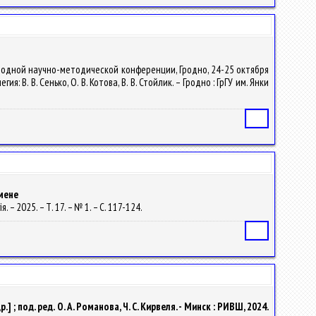
ародной научно-методической конференции, Гродно, 24-25 октября
 В. В. Сенько, О. В. Котова, В. В. Стойлик. – Гродно : ГрГУ им. Янки
Статья
мене
 – 2025. – Т. 17. – № 1. – С. 117-124.
Статья
 под. ред. О. А. Романова, Ч. С. Кирвеля. - Минск : РИВШ, 2024.