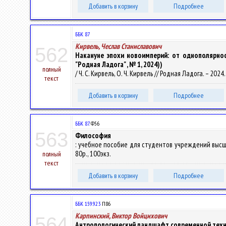
Добавить в корзину
Подробнее
ББК 87
Кирвель, Чеслав Станиславович
562
Накануне эпохи новоимперий: от однополярнос
"Родная Ладога" , № 1, 2024))
полный
/ Ч. С. Кирвель, О. Ч. Кирвель // Родная Ладога. – 2024.
текст
Добавить в корзину
Подробнее
ББК 87.
Ф56
563
Философия
: учебное пособие для студентов учреждений высшего о
80р., 100экз.
полный
текст
Добавить в корзину
Подробнее
ББК 159.923
П86
Карпинский, Виктор Войцихович
564
Антропологический ландшафт современной техн