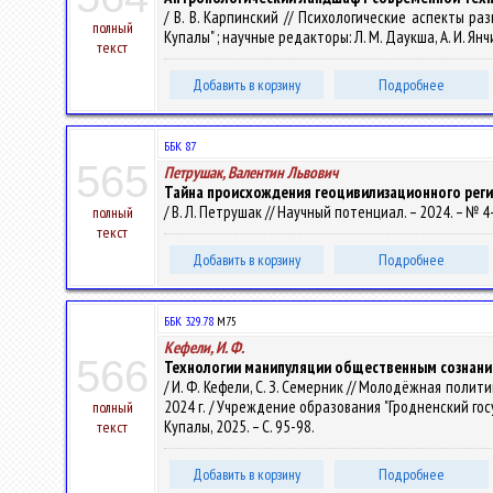
/ В. В. Карпинский // Психологические аспекты р
полный
Купалы" ; научные редакторы: Л. М. Даукша, А. И. Янчи
текст
Добавить в корзину
Подробнее
ББК 87
565
Петрушак, Валентин Львович
Тайна происхождения геоцивилизационного регио
/ В. Л. Петрушак // Научный потенциал. – 2024. – № 4-1
полный
текст
Добавить в корзину
Подробнее
ББК 329.78
М75
Кефели, И. Ф.
566
Технологии манипуляции общественным сознани
/ И. Ф. Кефели, С. З. Семерник // Молодёжная пол
2024 г. / Учреждение образования "Гродненский госуда
полный
Купалы, 2025. – С. 95-98.
текст
Добавить в корзину
Подробнее