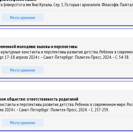
ўніверсітэта імя Янкі Купалы. Сер. 1, Гісторыя і археалогія. Філасофія. Паліталогі
Места хранения
ременной молодежи: вызовы и перспективы
рико-культурные константы и перспективы развития детства. Ребенок в совреме
г, 17–18 апреля 2024 г. – Санкт-Петербург : Политех-Пресс, 2024. – С. 54-58.
Места хранения
ном обществе: ответственность родителей
константы и перспективы развития детства. Ребенок в современном мире. Росси
 2024 г. – Санкт-Петербург : Политех-Пресс, 2024. – С. 257-259.
Места хранения