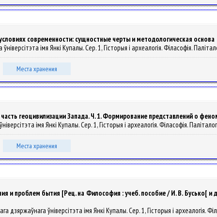
условиях современности: сущностные черты и методологическая основа
ніверсітэта імя Янкі Купалы. Сер. 1, Гісторыя і археалогія. Філасофія. Паліталогія
Места хранения
часть геоцивилизации Запада. Ч. 1. Формирование представлений о фено
іверсітэта імя Янкі Купалы. Сер. 1, Гісторыя і археалогія. Філасофія. Паліталогія.
Места хранения
проблем бытия [Рец. на Философия : учеб. пособие / И. В. Бусько[ и др.] ;
ага дзяржаўнага ўніверсітэта імя Янкі Купалы. Сер. 1, Гісторыя і археалогія. Філас