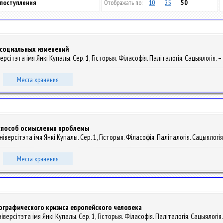
 поступления
Отображать по:
10
25
50
социальных изменений
рсітэта імя Янкі Купалы. Сер. 1, Гісторыя. Філасофія. Паліталогія. Сацыялогія. – 
Места хранения
 способ осмысления проблемы
версітэта імя Янкі Купалы. Сер. 1, Гісторыя. Філасофія. Паліталогія. Сацыялогія. 
Места хранения
ографического кризиса европейского человека
версітэта імя Янкі Купалы. Сер. 1, Гісторыя. Філасофія. Паліталогія. Сацыялогія. 