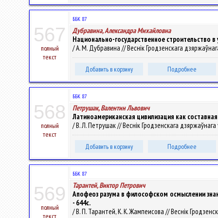
ББК 87
567
Дубравина, Александра Михайловна
Национально-государственное строительство в 
/ А. М. Дубравина // Веснік Гродзенскага дзяржаўнага ў
полный
текст
Добавить в корзину
Подробнее
ББК 87
568
Петрушак, Валентин Львович
Латиноамериканская цивилизация как составная 
/ В. Л. Петрушак // Веснік Гродзенскага дзяржаўнага ўн
полный
текст
Добавить в корзину
Подробнее
ББК 87
Тарантей, Виктор Петрович
569
Апофеоз разума в философском осмыслении знания и 
- 644с.
полный
/ В. П. Тарантей, К. К. Жампеисова // Веснік Гродзенск
текст