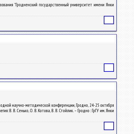
разования "Гродненский государственный университет имени Янки
Статья
Статья
ародной научно-методической конференции, Гродно, 24-25 октября
 В. В. Сенько, О. В. Котова, В. В. Стойлик. – Гродно : ГрГУ им. Янки
Статья