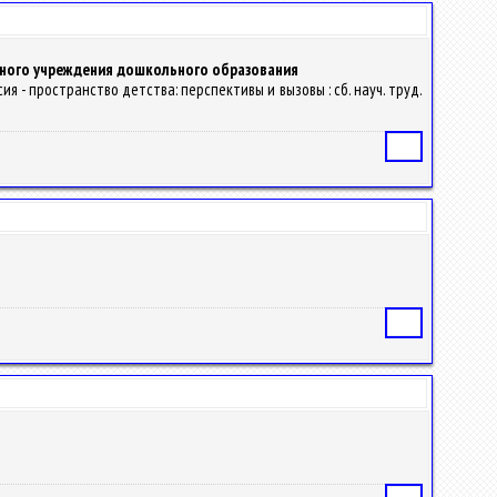
нного учреждения дошкольного образования
я - пространство детства: перспективы и вызовы : сб. науч. труд.
Статья
Статья