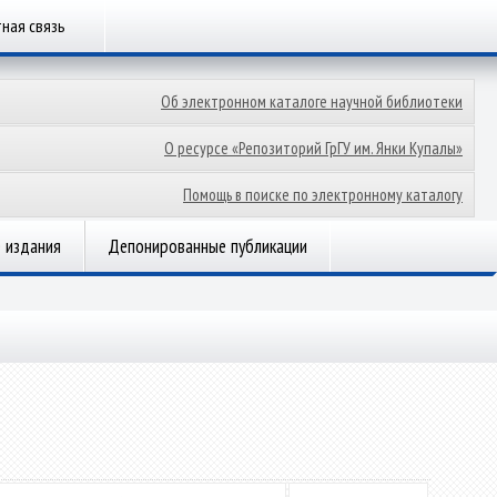
ная связь
Об электронном каталоге научной библиотеки
О ресурсе «Репозиторий ГрГУ им. Янки Купалы»
Помощь в поиске по электронному каталогу
 издания
Депонированные публикации