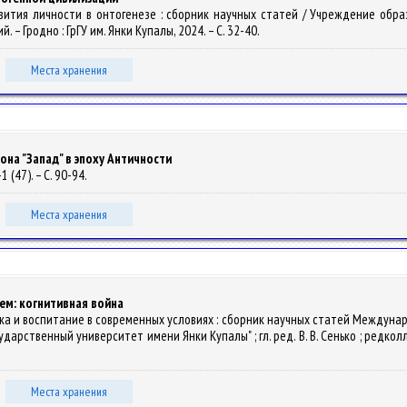
азвития личности в онтогенезе : сборник научных статей / Учреждение об
й. – Гродно : ГрГУ им. Янки Купалы, 2024. – С. 32-40.
Места хранения
на "Запад" в эпоху Античности
 (47). – С. 90-94.
Места хранения
ем: когнитивная война
итика и воспитание в современных условиях : сборник научных статей Междун
рственный университет имени Янки Купалы" ; гл. ред. В. В. Сенько ; редколлегия:
Места хранения