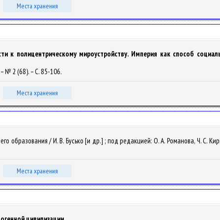
Места хранения
ти к полицентрическому мироустройству. Империя как способ социал
 – № 2 (68). – С. 85-106.
Места хранения
бразования / И. В. Бусько [и др.] ; под редакцией: О. А. Романова, Ч. С. Кирве
Места хранения
огенной цивилизации