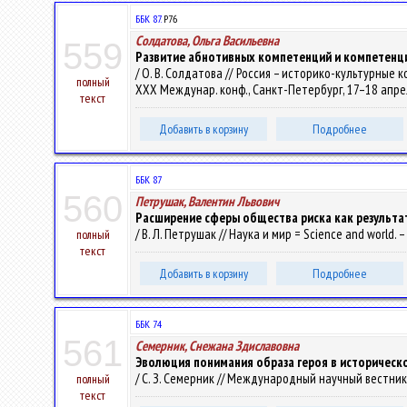
ББК 87.
Р76
Солдатова, Ольга Васильевна
559
Развитие абнотивных компетенций и компетенц
/ О. В. Солдатова // Россия – историко-культурные 
полный
ХХХ Междунар. конф., Санкт-Петербург, 17–18 апреля
текст
Добавить в корзину
Подробнее
ББК 87
560
Петрушак, Валентин Львович
Расширение сферы общества риска как результа
/ В. Л. Петрушак // Наука и мир = Science and world. – 
полный
текст
Добавить в корзину
Подробнее
ББК 74
561
Семерник, Снежана Здиславовна
Эволюция понимания образа героя в историческ
/ С. З. Семерник // Международный научный вестник 
полный
текст