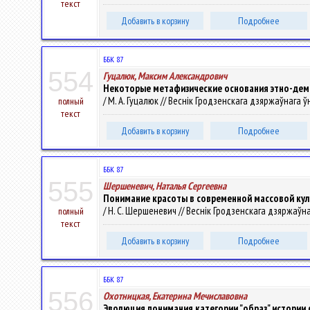
текст
Добавить в корзину
Подробнее
ББК 87
554
Гуцалюк, Максим Александрович
Некоторые метафизические основания этно-дем
/ М. А. Гуцалюк // Веснік Гродзенскага дзяржаўнага ўні
полный
текст
Добавить в корзину
Подробнее
ББК 87
555
Шершеневич, Наталья Сергеевна
Понимание красоты в современной массовой ку
/ Н. С. Шершеневич // Веснік Гродзенскага дзяржаўнага 
полный
текст
Добавить в корзину
Подробнее
ББК 87
556
Охотницкая, Екатерина Мечиславовна
Эволюция понимания категории "образ" истории