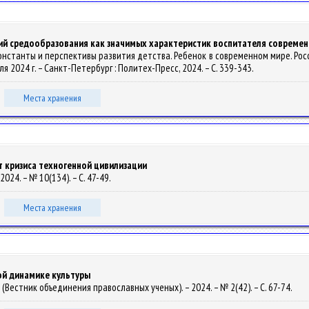
ий средообразования как значимых характеристик воспитателя совреме
константы и перспективы развития детства. Ребенок в современном мире. Росси
 2024 г. – Санкт-Петербург : Политех-Пресс, 2024. – С. 339-343.
Места хранения
т кризиса техногенной цивилизации
2024. – № 10(134). – С. 47-49.
Места хранения
ой динамике культуры
(Вестник объединения православных ученых). – 2024. – № 2(42). – С. 67-74.