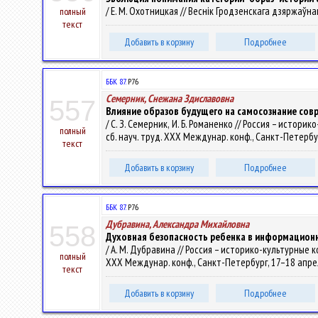
/ Е. М. Охотницкая // Веснік Гродзенскага дзяржаўнага 
полный
текст
Добавить в корзину
Подробнее
ББК 87.
Р76
Семерник, Снежана Здиславовна
557
Влияние образов будущего на самосознание сов
/ С. З. Семерник, И. Б. Романенко // Россия – исто
полный
сб. науч. труд. ХХХ Междунар. конф., Санкт-Петербур
текст
Добавить в корзину
Подробнее
ББК 87.
Р76
Дубравина, Александра Михайловна
558
Духовная безопасность ребенка в информацион
/ А. М. Дубравина // Россия – историко-культурные 
полный
ХХХ Междунар. конф., Санкт-Петербург, 17–18 апреля
текст
Добавить в корзину
Подробнее