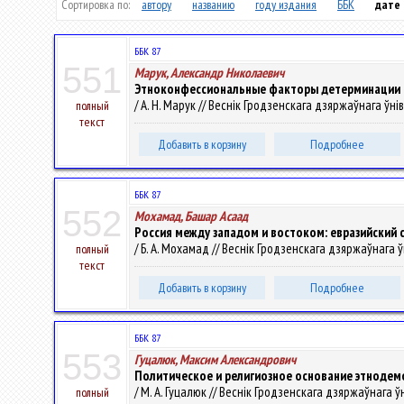
Сортировка по:
автору
названию
году издания
ББК
дате
ББК 87
551
Марук, Александр Николаевич
Этноконфессиональные факторы детерминации 
/ А. Н. Марук // Веснік Гродзенскага дзяржаўнага ўніве
полный
текст
Добавить в корзину
Подробнее
ББК 87
552
Мохамад, Башар Асаад
Россия между западом и востоком: евразийский
/ Б. А. Мохамад // Веснік Гродзенскага дзяржаўнага ўні
полный
текст
Добавить в корзину
Подробнее
ББК 87
553
Гуцалюк, Максим Александрович
Политическое и религиозное основание этнодем
/ М. А. Гуцалюк // Веснік Гродзенскага дзяржаўнага ўні
полный