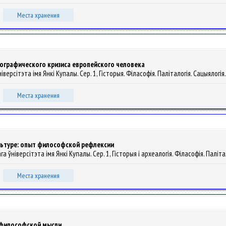
Места хранения
ографического кризиса европейского человека
версітэта імя Янкі Купалы. Сер. 1, Гісторыя. Філасофія. Паліталогія. Сацыялогія. 
Места хранения
льтуре: опыт философской рефлексии
ўніверсітэта імя Янкі Купалы. Сер. 1, Гісторыя і археалогія. Філасофія. Паліталог
Места хранения
 философской мысли