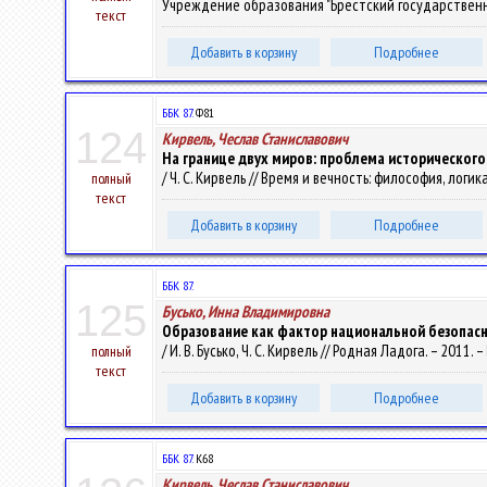
Учреждение образования "Брестский государственный ун
текст
Добавить в корзину
Подробнее
ББК 87.
Ф81
124
Кирвель, Чеслав Станиславович
На границе двух миров: проблема историческог
/ Ч. С. Кирвель // Время и вечность: философия, логик
полный
текст
Добавить в корзину
Подробнее
ББК 87.
125
Бусько, Инна Владимировна
Образование как фактор национальной безопасн
/ И. В. Бусько, Ч. С. Кирвель // Родная Ладога. – 2011. –
полный
текст
Добавить в корзину
Подробнее
ББК 87.
К68
Кирвель, Чеслав Станиславович