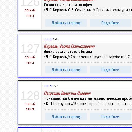
126
Созидательная философия
/ Ч. С. Кирвель, С. З. Семерник // Органика культуры / 
полный
текст
Добавить в корзину
Подробнее
ББК 87.
С56
127
Кирвель, Чеслав Станиславович
Эпоха вселенского обмана
/ Ч. С. Кирвель // Современное русское зарубежье. Онт
полный
текст
Добавить в корзину
Подробнее
ББК 20.
В27
128
Петрушак, Валентин Львович
Триединство бытия как методологическая проб
/ В. Л. Петрушак // Великие преобразователи естест
полный
текст
Добавить в корзину
Подробнее