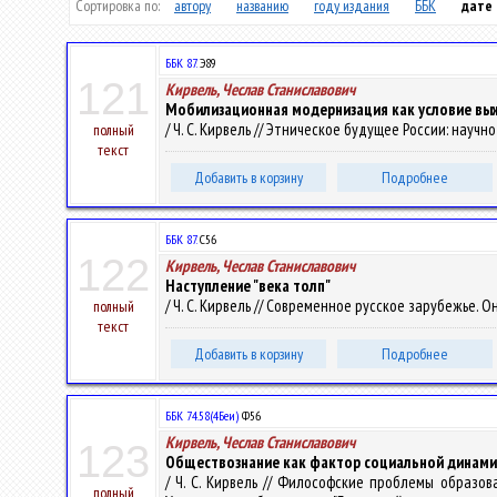
Сортировка по:
автору
названию
году издания
ББК
дате
ББК 87.
Э89
121
Кирвель, Чеслав Станиславович
Мобилизационная модернизация как условие выж
/ Ч. С. Кирвель // Этническое будущее России: научн
полный
текст
Добавить в корзину
Подробнее
ББК 87.
С56
122
Кирвель, Чеслав Станиславович
Наступление "века толп"
/ Ч. С. Кирвель // Современное русское зарубежье. Онт
полный
текст
Добавить в корзину
Подробнее
ББК 74.58(4Беи)
Ф56
Кирвель, Чеслав Станиславович
123
Обществознание как фактор социальной динам
/ Ч. С. Кирвель // Философские проблемы образов
полный