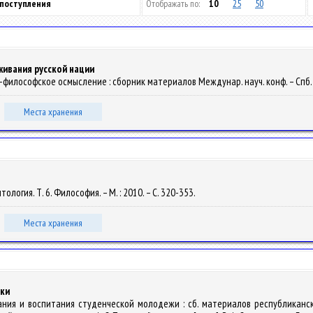
 поступления
Отображать по:
10
25
50
ивания русской нации
о-философское осмысление : сборник материалов Междунар. науч. конф. – Спб. : 
Места хранения
ология. Т. 6. Философия. – М. : 2010. – С. 320-353.
Места хранения
ики
ания и воспитания студенческой молодежи : сб. материалов республиканско