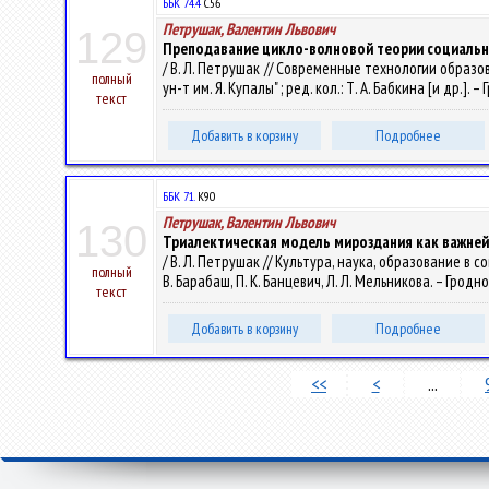
ББК 74.4
С56
Петрушак, Валентин Львович
129
Преподавание цикло-волновой теории социально
/ В. Л. Петрушак // Современные технологии образ
полный
ун-т им. Я. Купалы" ; ред. кол.: Т. А. Бабкина [и др.]. – 
текст
Добавить в корзину
Подробнее
ББК 71.
К90
Петрушак, Валентин Львович
130
Триалектическая модель мироздания как важней
/ В. Л. Петрушак // Культура, наука, образование в
полный
В. Барабаш, П. К. Банцевич, Л. Л. Мельникова. – Гродно :
текст
Добавить в корзину
Подробнее
<<
<
...