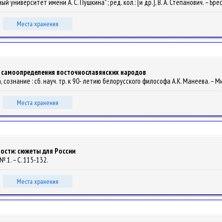
иверситет имени А. С. Пушкина" ; ред. кол.: [и др.], В. А. Степанович. – Брест 
Места хранения
о самоопределения восточнославянских народов
а, сознание : сб. науч. тр. к 90- летию белорусского философа А.К. Манеева. – М
Места хранения
ости: сюжеты для России
 № 1. – С. 115-132.
Места хранения