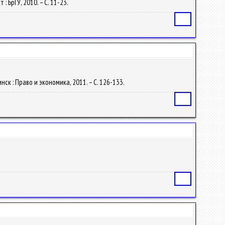
: БрГУ, 2010. – С. 11-23.
Статья
инск : Право и экономика, 2011. – С. 126-133.
Статья
Статья