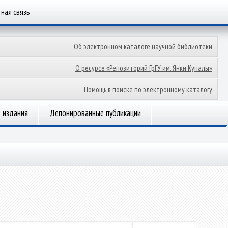
ная связь
Об электронном каталоге научной библиотеки
О ресурсе «Репозиторий ГрГУ им. Янки Купалы»
Помощь в поиске по электронному каталогу
 издания
Депонированные публикации