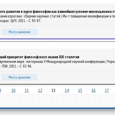
го развития в курсе философии как важнейшее условие инновационност
ования взрослых : сборник научных статей / Ин-т повышения квалификации и 
Гродно : ГрГУ, 2011. – С. 93-97.
Места хранения
ший приоритет философского знания XXI столетия
 современном мире : материалы V Международной научной конференции / Учрежде
 ГГАУ, 2011. – С. 92-96.
Места хранения
9
10
11
12
13
14
15
16
17