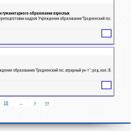
и гуманитарного образования взрослых
переподготовки кадров Учреждения образования "Гродненский гос.
Статья
ние образования "Гродненский гос. аграрный ун-т" ; ред. кол.: В.
Статья
18
...
>
>>