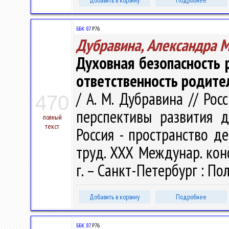
Добавить в корзину
Подробнее
ББК 87.
Р76
Дубравина, Александра 
Духовная безопасность
ответственность родите
/ А. М. Дубравина // Ро
470
перспективы развития д
полный
текст
Россия - пространство де
труд. ХХХ Междунар. кон
г. – Санкт-Петербург : Пол
Добавить в корзину
Подробнее
ББК 87.
Р76