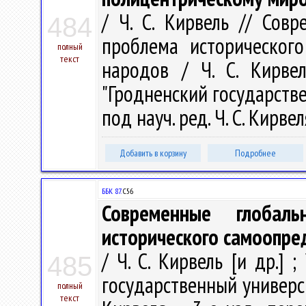
/ Ч. С. Кирвель // Сов
484
проблема исторического
полный
текст
народов / Ч. С. Кирве
"Гродненский государств
под науч. ред. Ч. С. Кирвел
Добавить в корзину
Подробнее
ББК 87.
С56
Современные глобал
исторического самоопре
/ Ч. С. Кирвель [и др.]
485
государственный универси
полный
текст