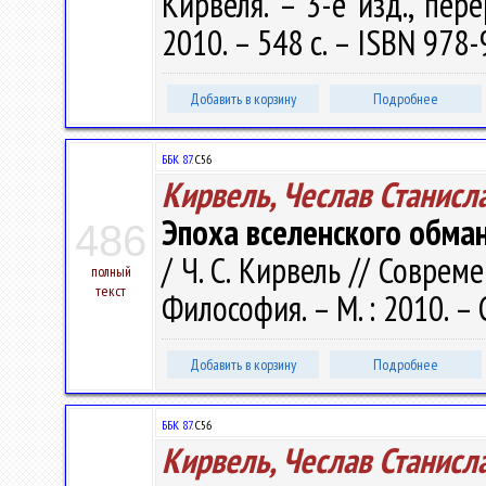
Кирвеля. – 3-е изд., пер
2010. – 548 с. – ISBN 978-
Добавить в корзину
Подробнее
ББК 87.
С56
Кирвель, Чеслав Станисл
Эпоха вселенского обма
486
/ Ч. С. Кирвель // Соврем
полный
текст
Философия. – М. : 2010. – 
Добавить в корзину
Подробнее
ББК 87.
С56
Кирвель, Чеслав Станисл