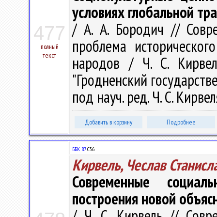
условиях глобальной тр
/ А. А. Бородич // Сов
477
проблема исторического
полный
текст
народов / Ч. С. Кирве
"Гродненский государств
под науч. ред. Ч. С. Кирвел
Добавить в корзину
Подробнее
ББК 87.
С56
Кирвель, Чеслав Станисл
Современные социал
построения новой объяс
/ Ч. С. Кирвель // Сов