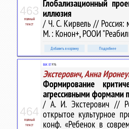
Глобализационный прое
463
иллюзия
полный
/ Ч. С. Кирвель // Россия
текст
М. : Конон+, РООИ "Реабили
Добавить в корзину
Подробнее
ББК 87.
Р76
Экстерович, Анна Ироне
Формирование критич
агрессивными формами 
/ А. И. Экстерович // 
464
открытое культурное про
полный
конф. «Ребенок в совре
текст