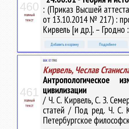
460
: (Приказ Высшей аттест
полный
от 13.10.2014 № 217) : п
текст
Кирвель [и др.]. – Гродно : 
Добавить в корзину
Подробнее
ББК 87.
П90
Кирвель, Чеслав Станисл
Антропологическое и
цивилизации
461
/ Ч. С. Кирвель, С. З. Се
полный
текст
статей / Под ред. Ч. С. К
Петербургское философско