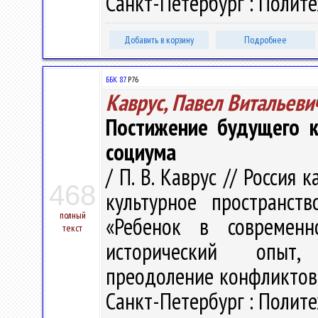
Санкт-Петербург : Политех
Добавить в корзину
Подробнее
ББК 87.
Р76
Каврус, Павел Витальеви
Постижение будущего к
социума
/ П. В. Каврус // Россия
468
культурное пространств
полный
«Ребенок в современн
текст
исторический опыт, 
преодоление конфликтов»,
Санкт-Петербург : Политех