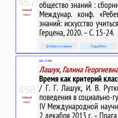
457
общество знаний : сборн
полный
Междунар. конф. «Реб
текст
знаний: искусство учиться
Герцена, 2020. – С. 15-24.
Добавить в корзину
Подробнее
ББК 87.
П69
Лашук, Галина Георгиевн
Время как критерий кла
/ Г. Г. Лашук, И. В. Ру
458
поведения в социально-г
полный
текст
IV Международной научно
2 декабря 2013 г. – Прага 