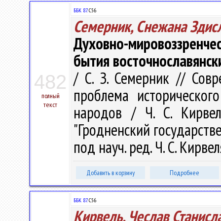
ББК 87.
С56
Семерник, Снежана Здис
Духовно-мировоззренч
бытия восточнославянск
/ С. З. Семерник // Со
482
проблема исторического
полный
текст
народов / Ч. С. Кирве
"Гродненский государств
под науч. ред. Ч. С. Кирвел
Добавить в корзину
Подробнее
ББК 87.
С56
Кирвель, Чеслав Станисл