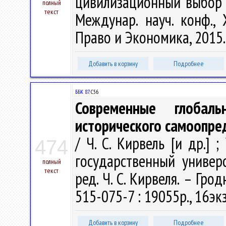
цивилизационный выбор 
полный
текст
Междунар. науч. конф.,
Право и Экономика, 2015. 
Добавить в корзину
Подробнее
ББК 87.
С56
Современные глобал
исторического самоопре
/ Ч. С. Кирвель [и др.]
474
государственный универ
полный
текст
ред. Ч. С. Кирвеля. – Грод
515-075-7 : 19055р., 16эк
Добавить в корзину
Подробнее