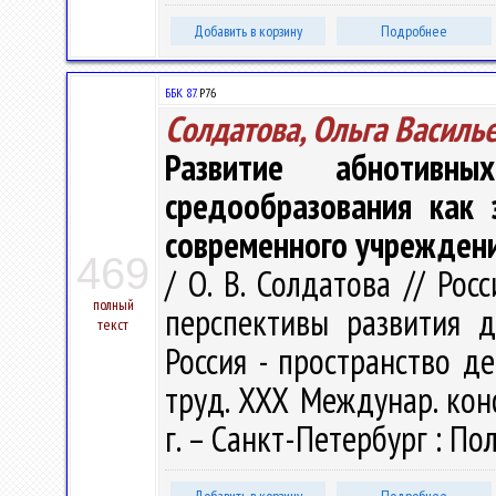
Добавить в корзину
Подробнее
ББК 87.
Р76
Солдатова, Ольга Василь
Развитие абнотивн
средообразования как 
современного учрежден
469
/ О. В. Солдатова // Ро
полный
перспективы развития д
текст
Россия - пространство де
труд. ХХХ Междунар. кон
г. – Санкт-Петербург : Пол