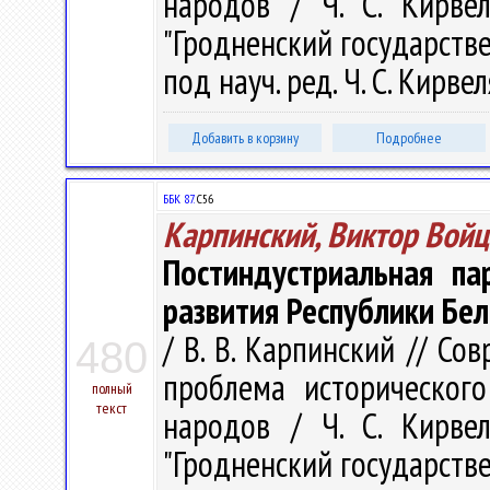
народов / Ч. С. Кирве
"Гродненский государств
под науч. ред. Ч. С. Кирвел
Добавить в корзину
Подробнее
ББК 87.
С56
Карпинский, Виктор Вой
Постиндустриальная па
развития Республики Бел
/ В. В. Карпинский // С
480
проблема исторического
полный
текст
народов / Ч. С. Кирве
"Гродненский государств