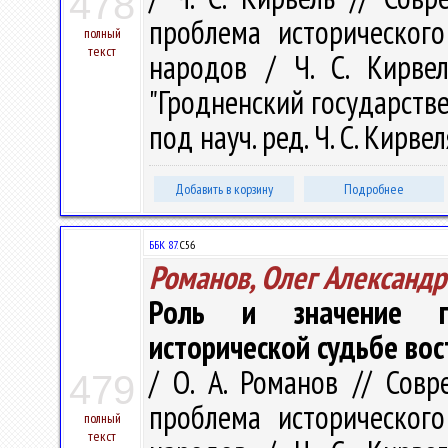
478
проблема исторического
полный
текст
народов / Ч. С. Кирве
"Гродненский государств
под науч. ред. Ч. С. Кирвел
Добавить в корзину
Подробнее
ББК 87.
С56
Романов, Олег Александр
Роль и значение го
исторической судьбе во
/ О. А. Романов // Сов
479
проблема исторического
полный
текст