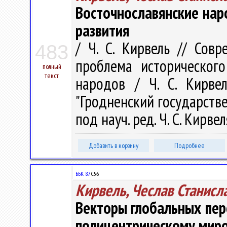
Восточнославянские нар
развития
/ Ч. С. Кирвель // Сов
483
проблема исторического
полный
текст
народов / Ч. С. Кирве
"Гродненский государств
под науч. ред. Ч. С. Кирвел
Добавить в корзину
Подробнее
ББК 87.
С56
Кирвель, Чеслав Станисл
Векторы глобальных пер
полицентрическому миро