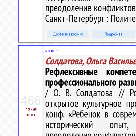
преодоление конфликтов»,
Санкт-Петербург : Политех
Добавить в корзину
Подробнее
ББК 87.
Р76
Солдатова, Ольга Василь
Рефлексивные компет
профессионального разв
/ О. В. Солдатова // 
466
открытое культурное про
полный
конф. «Ребенок в совре
текст
исторический опыт, 
преодоление конфликтов»,