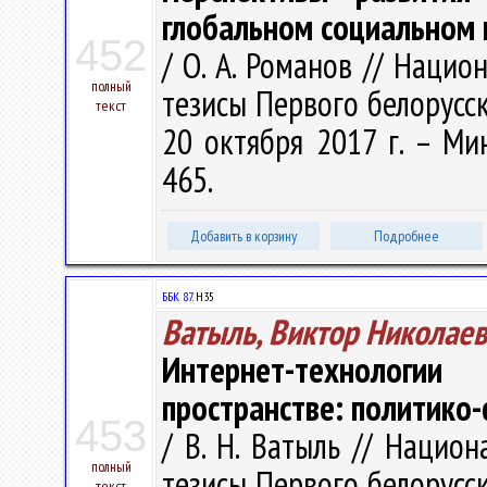
глобальном социальном 
452
/ О. А. Романов // Наци
полный
тезисы Первого белорусск
текст
20 октября 2017 г. – Мин
465.
Добавить в корзину
Подробнее
ББК 87.
Н35
Ватыль, Виктор Николае
Интернет-технологии
пространстве: политико
453
/ В. Н. Ватыль // Нацио
полный
тезисы Первого белорусск
текст