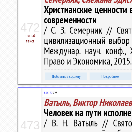
Христианские ценности 
современности
472
/ С. З. Семерник // Св
полный
цивилизационный выбор 
текст
Междунар. науч. конф.,
Право и Экономика, 2015. 
Добавить в корзину
Подробнее
ББК 87.
С25
Ватыль, Виктор Николае
Человек на пути исполне
/ В. Н. Ватыль // Свя
473