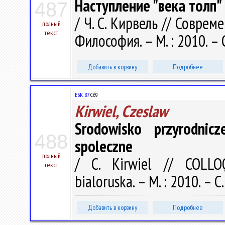
Наступление "века толп"
487
/ Ч. С. Кирвель // Соврем
полный
текст
Философия. – М. : 2010. – 
Добавить в корзину
Подробнее
ББК 87.
С69
Kirwiel, Czeslaw
Srodowisko przyrodnicz
488
spoleczne
полный
/ C. Kirwiel // COLLO
текст
bialoruska. – М. : 2010. – 
Добавить в корзину
Подробнее