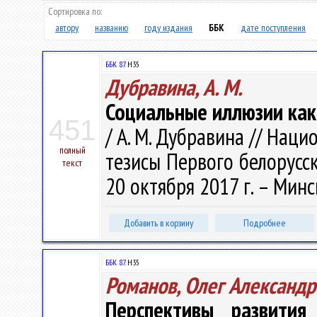
Сортировка по:
автору
названию
году издания
ББК
дате поступления
ББК 87.
Н35
Дубравина, А. М.
Социальные иллюзии ка
451
/ А. М. Дубравина // Нац
полный
тезисы Первого белорусск
текст
20 октября 2017 г. – Минск
Добавить в корзину
Подробнее
ББК 87.
Н35
Романов, Олег Александр
Перспективы развития