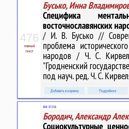
Бусько, Инна Владимиро
Специфика ментал
восточнославянских нар
/ И. В. Бусько // Сов
476
проблема исторического
полный
текст
народов / Ч. С. Кирве
"Гродненский государств
под науч. ред. Ч. С. Кирвел
Добавить в корзину
Подробнее
ББК 87.
С56
Бородич, Александр Але
Социокультурные ценно