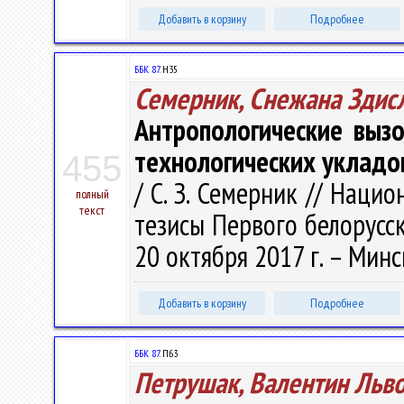
Добавить в корзину
Подробнее
ББК 87.
Н35
Семерник, Снежана Здис
Антропологические выз
технологических укладо
455
/ С. З. Семерник // Наци
полный
текст
тезисы Первого белорусск
20 октября 2017 г. – Минск
Добавить в корзину
Подробнее
ББК 87.
П63
Петрушак, Валентин Льв