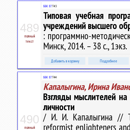
ББК 87.
Т43
Типовая учебная прог
учреждений высшего об
489
: программно-методическо
полный
текст
Минск, 2014. – 38 с., 1экз.
Добавить в корзину
Подробнее
ББК 87.
Т44
Капалыгина, Ирина Иван
Взгляды мыслителей на 
личности
/ И. И. Капалыгина // T
490
reformist enlighteners and
полный