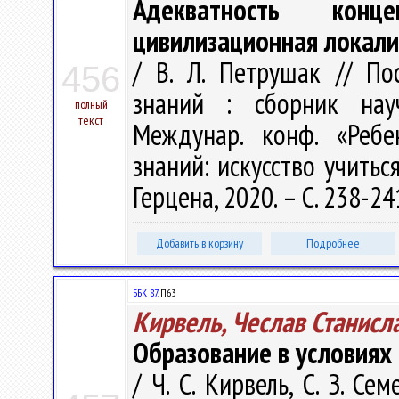
Адекватность кон
цивилизационная локал
/ В. Л. Петрушак // П
456
знаний : сборник на
полный
текст
Междунар. конф. «Реб
знаний: искусство учиться
Герцена, 2020. – С. 238-24
Добавить в корзину
Подробнее
ББК 87.
П63
Кирвель, Чеслав Станисл
Образование в условиях 
/ Ч. С. Кирвель, С. З. С