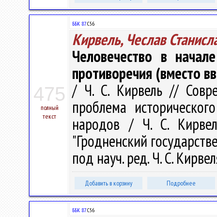
ББК 87.
С56
Кирвель, Чеслав Станисл
Человечество в начале
противоречия (вместо в
/ Ч. С. Кирвель // Сов
475
проблема исторического
полный
текст
народов / Ч. С. Кирве
"Гродненский государств
под науч. ред. Ч. С. Кирвел
Добавить в корзину
Подробнее
ББК 87.
С56