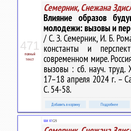
Семерник, Снежана Здис
Влияние образов буду
молодежи: вызовы и пер
/ С. З. Семерник, И. Б. Р
471
константы и перспек
полный
современном мире. Россия
текст
вызовы : сб. науч. труд.
17–18 апреля 2024 г. – С
С. 54-58.
Добавить в корзину
Подробнее
ББК 87.
С25
Семерник, Снежана Здис