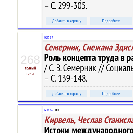
– С. 299-305.
Добавить в корзину
Подробнее
ББК 87.
Семерник, Снежана Здис
Роль концепта труда в 
268
/ С. З. Семерник // Социа
полный
текст
– С. 139-148.
Добавить в корзину
Подробнее
ББК 66.
П18
Кирвель, Чеслав Станисл
Истоки международного