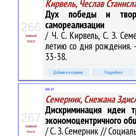
Кирвель, Чеслав Станисл
Дух победы и творч
самореализации
266
/ Ч. С. Кирвель, С. З. С
полный
текст
летию со дня рождения. –
33-38.
Добавить в корзину
Подробнее
ББК 87.
Семерник, Снежана Здис
Дискриминация идеи т
267
экономоцентричного об
полный
/ С. З. Семерник // Социа
текст