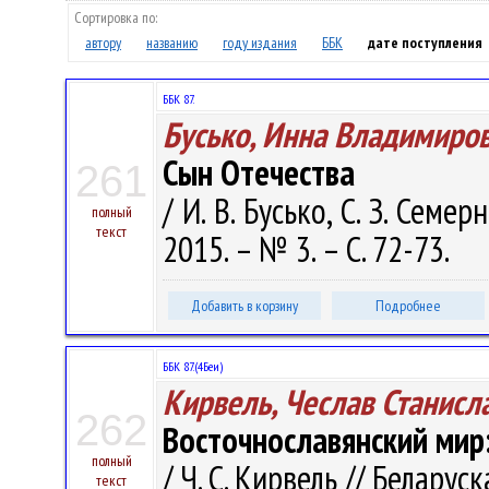
Сортировка по:
автору
названию
году издания
ББК
дате поступления
ББК 87.
Бусько, Инна Владимиро
Сын Отечества
261
/ И. В. Бусько, С. З. Семе
полный
текст
2015. – № 3. – С. 72-73.
Добавить в корзину
Подробнее
ББК 87.(4Беи)
Кирвель, Чеслав Станисл
262
Восточнославянский мир:
полный
/ Ч. С. Кирвель // Беларуск
текст