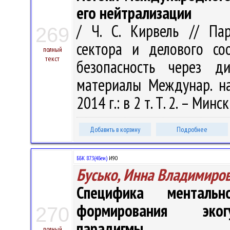
его нейтрализации
/ Ч. С. Кирвель // Пар
269
сектора и делового со
полный
текст
безопасность через ди
материалы Междунар. нау
2014 г.: в 2 т. Т. 2. – Минс
Добавить в корзину
Подробнее
ББК 87.3(4Беи)
И90
Бусько, Инна Владимиро
Специфика ментальн
формирования экогу
270
парадигмы
полный