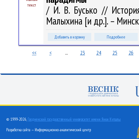
текст
/ И. В. Бусько // Истор
Малыхина [и др.]. – Минск
Добавить в корзину
Подробнее
<<
<
...
23
24
25
26
© 1999-2026,
Гродненский государственный университет имени Янки Купалы
Разработка сайта — Информационно-аналитический центр