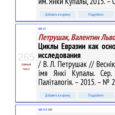
им. Янки Купалы, 2015. – С
Добавить в корзину
Подробнее
ББК 87.
Петрушак, Валентин Льв
Циклы Евразии как осн
исследования
265
/ В. Л. Петрушак // Весні
полный
текст
імя Янкі Купалы. Сер. 
Паліталогія. – 2015. – № 2
Добавить в корзину
Подробнее
ББК 91.9
Х20