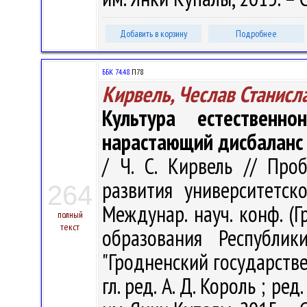
Добавить в корзину
Подробнее
ББК 74.48
П78
Кирвель, Чеслав Станисл
Культура естественно
нарастающий дисбаланс
/ Ч. С. Кирвель // Пр
развития университетск
264
Междунар. науч. конф. (Г
полный
текст
образования Республик
"Гродненский государств
гл. ред. А. Д. Король ; ред.