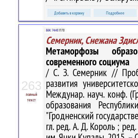
Добавить в корзину
Подробнее
ББК 74.48
П78
Семерник, Снежана Здис
Метаморфозы образо
современного социума
/ С. З. Семерник // Пр
развития университетск
263
Междунар. науч. конф. (Г
полный
текст
образования Республик
"Гродненский государств
гл. ред. А. Д. Король ; ред.
им. Янки Купалы, 2015. – 