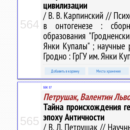
цивилизации
/ В. В. Карпинский // Пс
564
в онтогенезе : сбор
образования "Гродненск
Янки Купалы" ; научные р
Гродно : ГрГУ им. Янки Куп
Добавить в корзину
Места хранения
ББК 87
Петрушак, Валентин Льв
Тайна происхождения ге
эпоху Античности
565
/ В. Л. Петрушак // Научн