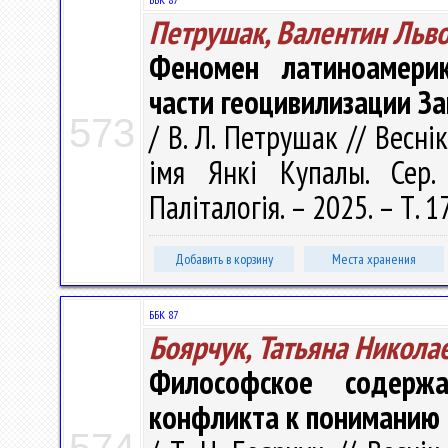
Петрушак, Валентин Льв
Феномен латиноамерик
части геоцивилизации З
573
/ В. Л. Петрушак // Весні
імя Янкі Купалы. Сер. 
Паліталогія. – 2025. – Т. 1
Добавить в корзину
Места хранения
ББК 87
Боярчук, Татьяна Никола
Философское содержа
конфликта к пониманию