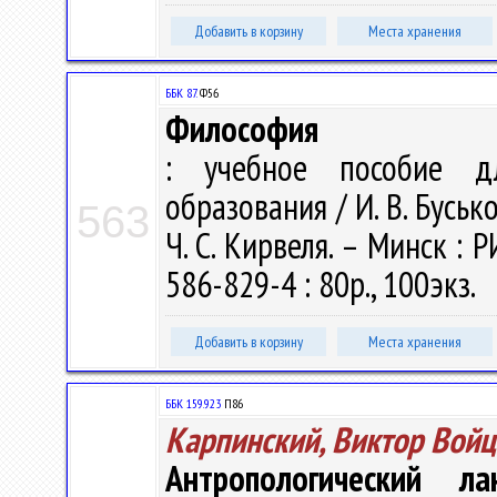
Добавить в корзину
Места хранения
ББК 87.
Ф56
Философия
: учебное пособие д
образования / И. В. Бусько
563
Ч. С. Кирвеля. – Минск : Р
586-829-4 : 80р., 100экз.
Добавить в корзину
Места хранения
ББК 159.923
П86
Карпинский, Виктор Вой
Антропологический л