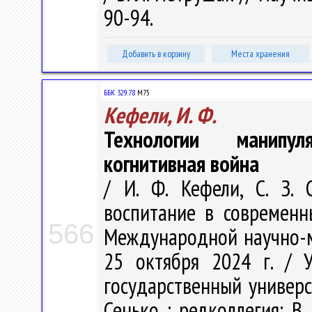
90-94.
Добавить в корзину
Места хранения
ББК 329.78
М75
Кефели, И. Ф.
Технологии манипул
когнитивная война
/ И. Ф. Кефели, С. З.
воспитание в современн
566
Международной научно-м
25 октября 2024 г. / 
государственный универси
Сенько ; редколлегия: В. 