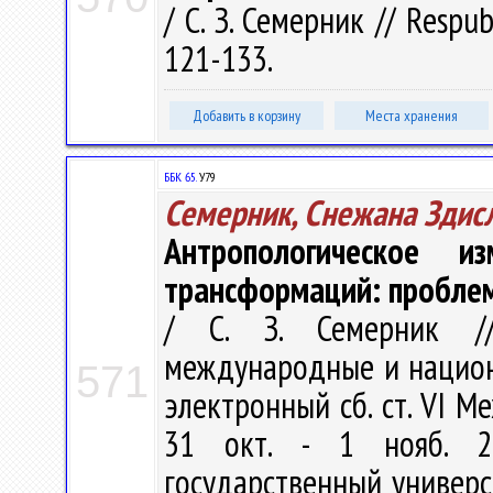
/ С. З. Семерник // Respubl
121-133.
Добавить в корзину
Места хранения
ББК 65.
У79
Семерник, Снежана Здис
Антропологическое и
трансформаций: проблем
/ С. З. Семерник //
международные и национа
571
электронный сб. ст. VI Ме
31 окт. - 1 нояб. 2
государственный универс