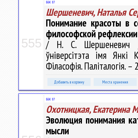
ББК 87
Шершеневич, Наталья Се
Понимание красоты в с
философской рефлексии
555
/ Н. С. Шершеневич /
ўніверсітэта імя Янкі К
Філасофія. Паліталогія. – 2
Добавить в корзину
Места хранения
ББК 87
Охотницкая, Екатерина 
Эволюция понимания ка
мысли