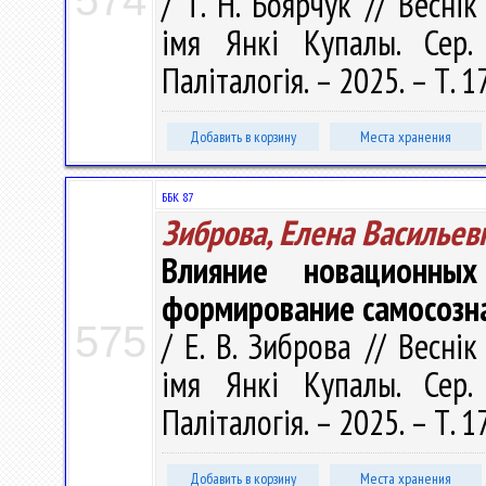
574
/ Т. Н. Боярчук // Весні
імя Янкі Купалы. Сер. 
Паліталогія. – 2025. – Т. 1
Добавить в корзину
Места хранения
ББК 87
Зиброва, Елена Васильев
Влияние новационны
формирование самосозн
575
/ Е. В. Зиброва // Весні
імя Янкі Купалы. Сер. 
Паліталогія. – 2025. – Т. 17
Добавить в корзину
Места хранения