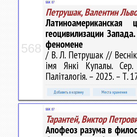
ББК 87
Петрушак, Валентин Льв
Латиноамериканская 
геоцивилизации Запада.
феномене
568
/ В. Л. Петрушак // Весні
імя Янкі Купалы. Сер. 
Паліталогія. – 2025. – Т. 1
Добавить в корзину
Места хранения
ББК 87
Тарантей, Виктор Петров
Апофеоз разума в фило