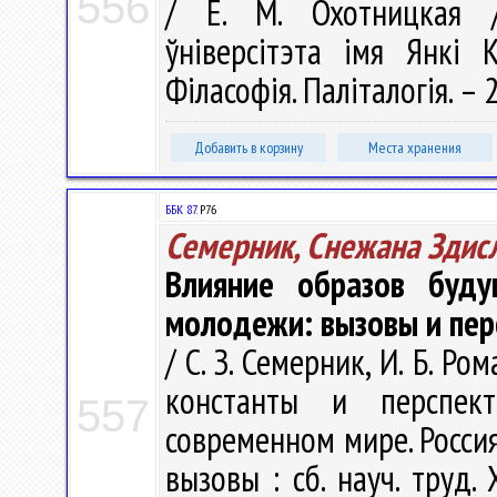
556
/ Е. М. Охотницкая /
ўніверсітэта імя Янкі К
Філасофія. Паліталогія. – 2
Добавить в корзину
Места хранения
ББК 87.
Р76
Семерник, Снежана Здис
Влияние образов буду
молодежи: вызовы и пер
/ С. З. Семерник, И. Б. Р
константы и перспек
557
современном мире. Россия
вызовы : сб. науч. труд.