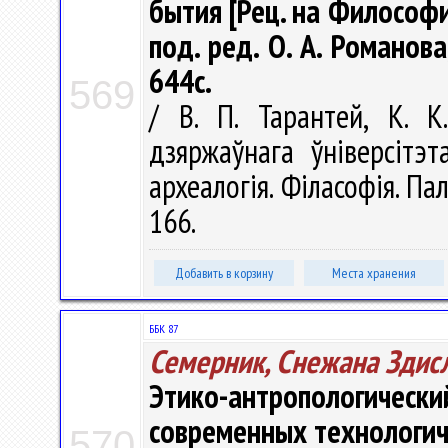
бытия [Рец. на Философия 
под. ред. О. А. Романова,
644с.
569
/ В. П. Тарантей, К. К
дзяржаўнага ўніверсітэт
археалогія. Філасофія. Палі
166.
Добавить в корзину
Места хранения
ББК 87
Семерник, Снежана Здис
Этико-антропологиче
современных технологич
570