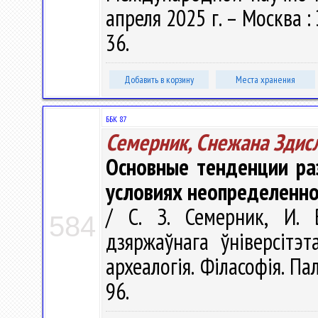
апреля 2025 г. – Москва :
36.
Добавить в корзину
Места хранения
ББК 87
Семерник, Снежана Здис
Основные тенденции ра
условиях неопределенно
/ С. З. Семерник, И. 
584
дзяржаўнага ўніверсітэт
археалогія. Філасофія. Пал
96.