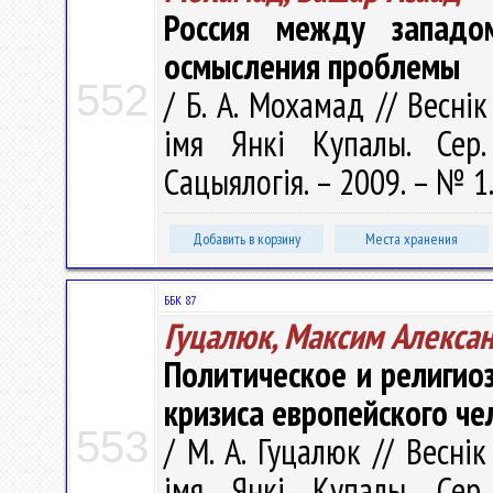
Россия между западо
осмысления проблемы
552
/ Б. А. Мохамад // Весні
імя Янкі Купалы. Сер. 
Сацыялогія. – 2009. – № 1.
Добавить в корзину
Места хранения
ББК 87
Гуцалюк, Максим Алекса
Политическое и религио
кризиса европейского че
553
/ М. А. Гуцалюк // Весні
імя Янкі Купалы. Сер. 