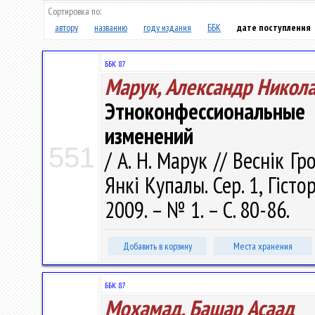
Сортировка по:
автору
названию
году издания
ББК
дате поступления
ББК 87
Марук, Александр Никол
Этноконфессиональные
изменений
551
/ А. Н. Марук // Веснік Г
Янкі Купалы. Сер. 1, Гісто
2009. – № 1. – С. 80-86.
Добавить в корзину
Места хранения
ББК 87
Мохамад, Башар Асаад