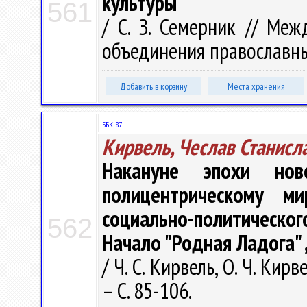
культуры
561
/ С. З. Семерник // Ме
объединения православных 
Добавить в корзину
Места хранения
ББК 87
Кирвель, Чеслав Станисл
Накануне эпохи нов
полицентрическому ми
социально-политическо
562
Начало "Родная Ладога" 
/ Ч. С. Кирвель, О. Ч. Кир
– С. 85-106.