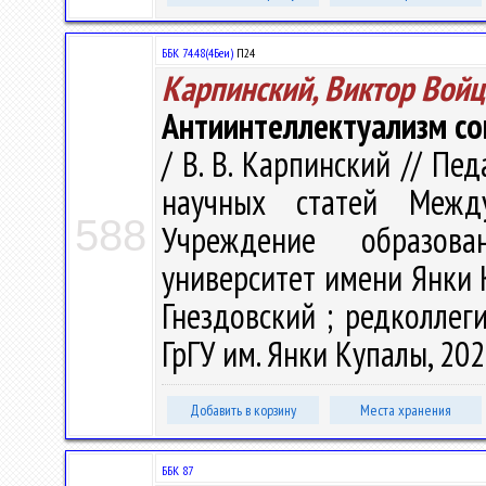
ББК 74.48(4Беи)
П24
Карпинский, Виктор Вой
Антиинтеллектуализм со
/ В. В. Карпинский // Пе
научных статей Межд
588
Учреждение образова
университет имени Янки 
Гнездовский ; редколлегия
ГрГУ им. Янки Купалы, 202
Добавить в корзину
Места хранения
ББК 87