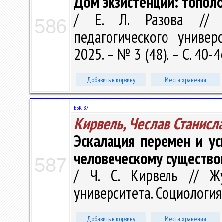
Дом экзистенции: топол
/ Е. Л. Разова // В
586
педагогического универ
2025. – № 3 (48). – С. 40-4
Добавить в корзину
Места хранения
ББК 87
Кирвель, Чеслав Станисл
Эскалация перемен и ус
человеческому существ
587
/ Ч. С. Кирвель // Жу
университета. Социология. 
Добавить в корзину
Места хранения