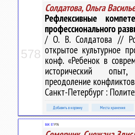
Солдатова, Ольга Василь
Рефлексивные компет
профессионального разв
/ О. В. Солдатова // 
открытое культурное про
578
конф. «Ребенок в совре
исторический опыт, 
преодоление конфликтов»,
Санкт-Петербург : Политех
Добавить в корзину
Места хранения
ББК 87.
Р76
Семерник, Снежана Здис