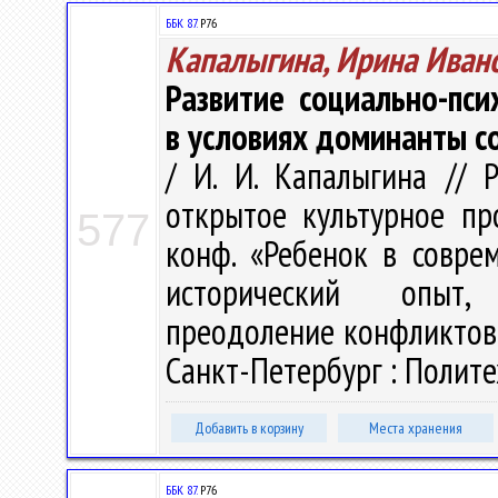
ББК 87.
Р76
Капалыгина, Ирина Иван
Развитие социально-пс
в условиях доминанты с
/ И. И. Капалыгина // 
открытое культурное про
577
конф. «Ребенок в совре
исторический опыт, 
преодоление конфликтов»,
Санкт-Петербург : Политех
Добавить в корзину
Места хранения
ББК 87.
Р76