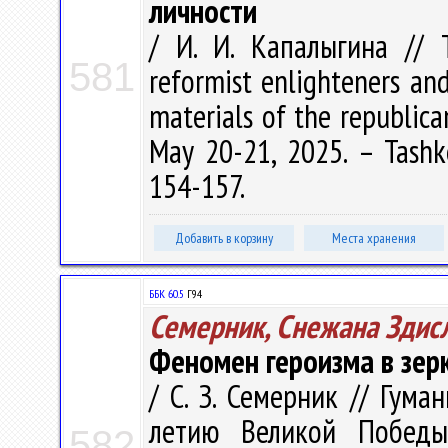
личности
/ И. И. Капалыгина // T
581
reformist enlighteners and
materials of the republican
May 20-21, 2025. – Tashke
154-157.
Добавить в корзину
Места хранения
ББК 60.5
Г94
Семерник, Снежана Здис
Феномен героизма в зер
/ С. З. Семерник // Гум
летию Великой Победы 
582