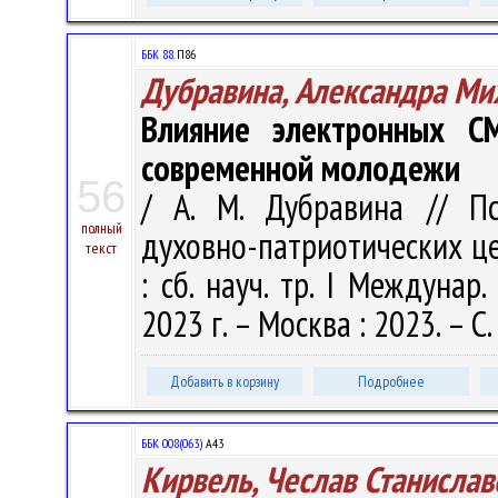
ББК 88.
П86
Дубравина, Александра Ми
Влияние электронных 
современной молодежи
56
/ А. М. Дубравина // П
полный
духовно-патриотических ц
текст
: сб. науч. тр. I Междунар.
2023 г. – Москва : 2023. – С.
Добавить в корзину
Подробнее
ББК 008(063)
А43
Кирвель, Чеслав Станислав