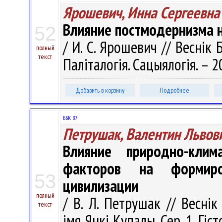
Ярошевич, Инна Сергеевна
Влияние постмодернизма н
52
/ И. С. Ярошевич // Веснік Б
полный
текст
Паліталогія. Сацыялогія. – 20
Добавить в корзину
Подробнее
ББК 87.
Петрушак, Валентин Львов
Влияние природно-клима
факторов на формиро
53
цивилизации
полный
/ В. Л. Петрушак // Веснік
текст
імя Янкі Купалы. Сер. 1, Гіс