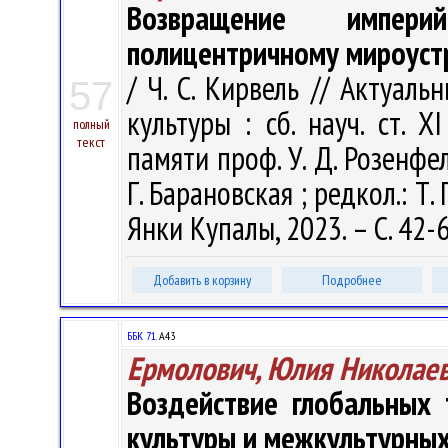
Возвращение импер
полицентричному мироуст
/ Ч. С. Кирвель // Актуа
57
культуры : сб. науч. ст. X
полный
текст
памяти проф. У. Д. Розенфел
Г. Барановская ; редкол.: Т. 
Янки Купалы, 2023. – С. 42-
Добавить в корзину
Подробнее
ББК 71.
А43
Ермолович, Юлия Николае
Воздействие глобальных
культуры и межкультурны