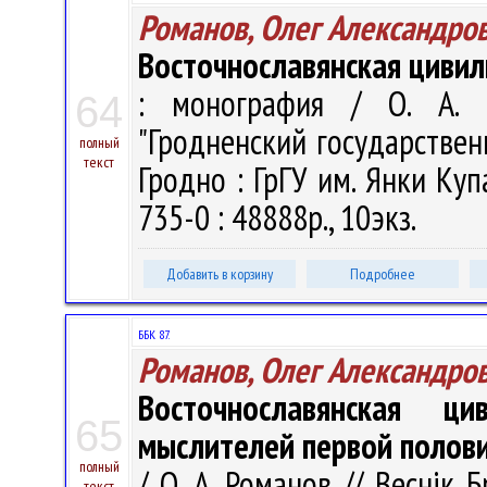
Романов, Олег Александро
Восточнославянская цивил
: монография / О. А. 
64
"Гродненский государствен
полный
текст
Гродно : ГрГУ им. Янки Куп
735-0 : 48888р., 10экз.
Добавить в корзину
Подробнее
ББК 87.
Романов, Олег Александро
Восточнославянская ц
65
мыслителей первой полови
полный
/ О. А. Романов // Веснік Б
текст