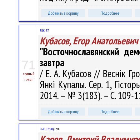
Добавить в корзину
Подробнее
ББК 87.
Кубасов, Егор Анатольевич
"Восточнославянский демо
завтра
71
/ Е. А. Кубасов // Веснік Г
полный
текст
Янкі Купалы. Сер. 1, Гісторы
2014. – № 3(183). – С. 109-1
Добавить в корзину
Подробнее
ББК 87.3(0)
Э91
Карев, Дмитрий Владимир