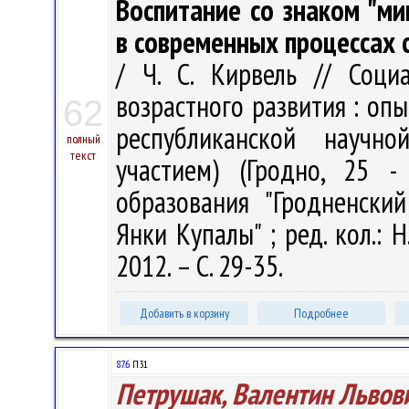
Воспитание со знаком "м
в современных процессах
/ Ч. С. Кирвель // Соци
возрастного развития : опы
62
республиканской научн
полный
текст
участием) (Гродно, 25 
образования "Гродненски
Янки Купалы" ; ред. кол.: Н
2012. – С. 29-35.
Добавить в корзину
Подробнее
87.6
П31
Петрушак, Валентин Львов