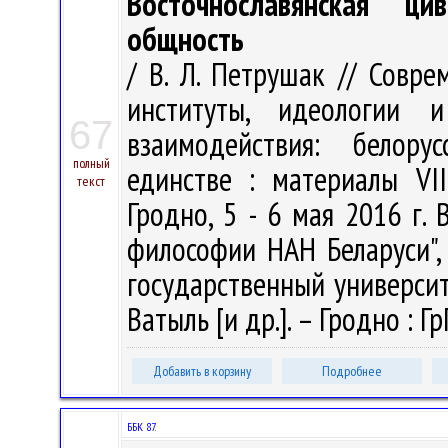
Восточнославянская ци
общность
/ В. Л. Петрушак // Совр
институты, идеологии и
67
взаимодействия: белору
полный
единстве : материалы VII
текст
Гродно, 5 - 6 мая 2016 г. В
философии НАН Беларуси",
государственный университе
Ватыль [и др.]. – Гродно : Г
Добавить в корзину
Подробнее
ББК 87.