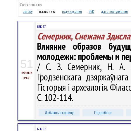
Сортировка по:
автору
названию
году издания
ББК
дате поступления
ББК 87
Семерник, Снежана Здисла
Влияние образов будущ
молодежи: проблемы и пе
51
/ С. З. Семерник, Н. А. 
полный
Гродзенскага дзяржаўнага 
текст
Гісторыя і археалогія. Філасо
С. 102-114.
Добавить в корзину
Подробнее
ББК 87.