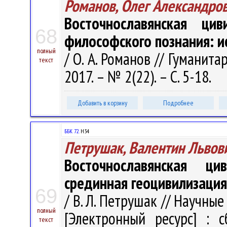
Романов, Олег Александро
Восточнославянская ци
68
философского познания: и
полный
/ О. А. Романов // Гуманит
текст
2017. – № 2(22). – С. 5-18.
Добавить в корзину
Подробнее
ББК 72.
Н34
Петрушак, Валентин Львов
Восточнославянская ц
срединная геоцивилизация
69
/ В. Л. Петрушак // Научны
полный
[Электронный ресурс] : с
текст