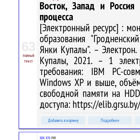
Восток, Запад и Россия
процесса
[Электронный ресурс] : мо
образования "Гродненски
63
Янки Купалы". – Электрон. 
полный
Купалы, 2021. – 1 элект
текст
требования: IBM PC-сов
Windows XP и выше, объём
свободной памяти на HDD
доступа: https://elib.grsu.
Добавить в корзину
Подробнее
ББК 87.6
Р69