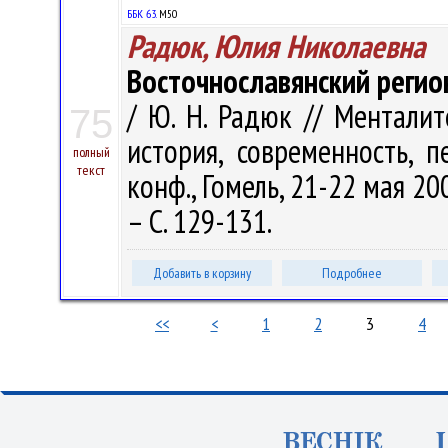
ББК 63.
М50
Радюк, Юлия Николаевна
Восточнославянский реги
/ Ю. Н. Радюк // Ментали
75
история, современность, 
полный
текст
конф., Гомель, 21-22 мая 200
– С. 129-131.
Добавить в корзину
Подробнее
<<
<
1
2
3
4