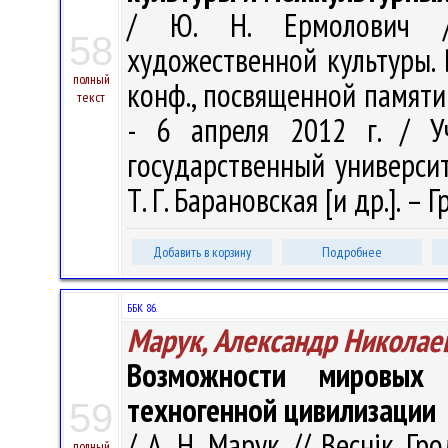
/ Ю. Н. Ермолович /
58
художественной культуры. В
полный
конф., посвященной памяти 
текст
- 6 апреля 2012 г. / У
государственный университ
Т. Г. Барановская [и др.]. – 
Добавить в корзину
Подробнее
ББК 86.
Марук, Александр Николае
Возможности мировых 
техногенной цивилизации
59
/ А. Н. Марук // Веснік Гр
полный