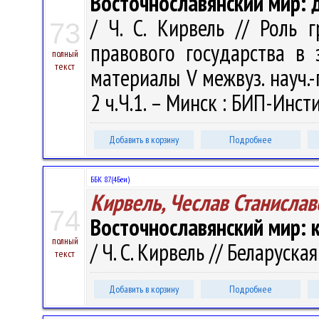
Восточнославянский мир: 
/ Ч. С. Кирвель // Роль 
73
правового государства в 
полный
текст
материалы V межвуз. науч.-п
2 ч.Ч.1. – Минск : БИП-Инст
Добавить в корзину
Подробнее
ББК 87.(4Беи)
Кирвель, Чеслав Станислав
74
Восточнославянский мир: 
полный
/ Ч. С. Кирвель // Беларуская
текст
Добавить в корзину
Подробнее