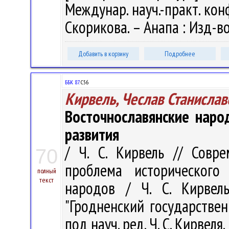
Междунар. науч.-практ. конф.
Скорикова. – Анапа : Изд-в
Добавить в корзину
Подробнее
ББК 87.
С56
Кирвель, Чеслав Станислав
Восточнославянские наро
развития
/ Ч. С. Кирвель // Совр
70
проблема исторического 
полный
текст
народов / Ч. С. Кирвел
"Гродненский государстве
под науч. ред. Ч. С. Кирвеля.