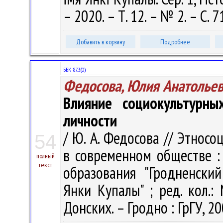
– 2020. – Т. 12. – № 2. – С. 
Добавить в корзину
Подробнее
ББК 87.3(0)
Федосова, Юлия Анатолье
Влияние социокультурн
личности
/ Ю. А. Федосова // Этнос
54
в современном обществе :
полный
текст
образования "Гродненски
Янки Купалы" ; ред. кол.: 
Донских. – Гродно : ГрГУ, 20