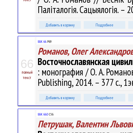
Паліталогія. Сацыялогія. – 2
Добавить в корзину
Подробнее
ББК 66.
Р69
Романов, Олег Александро
Восточнославянская цивил
66
: монография / О. А. Роман
полный
текст
Publishing, 2014. – 377 с., 1э
Добавить в корзину
Подробнее
ББК 66.0
С56
Петрушак, Валентин Львов