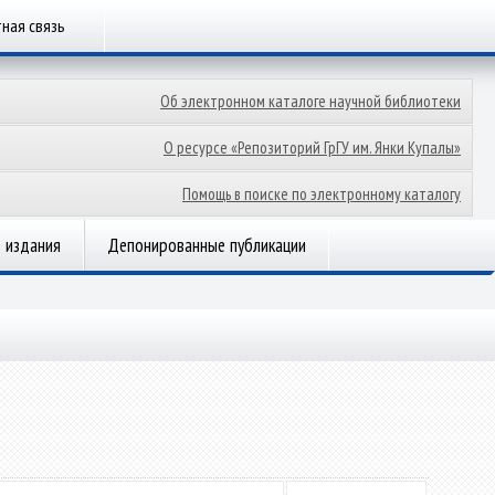
ная связь
Об электронном каталоге научной библиотеки
О ресурсе «Репозиторий ГрГУ им. Янки Купалы»
Помощь в поиске по электронному каталогу
 издания
Депонированные публикации