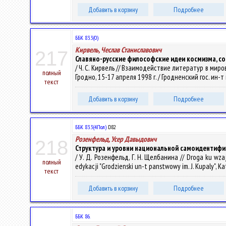
Добавить в корзину
Подробнее
ББК 83.3(0)
Кирвель, Чеслав Станиславович
217
Славяно-русские философские идеи космизма, с
/ Ч. С. Кирвель // Взаимодействие литератур в ми
полный
Гродно, 15-17 апреля 1998 г. / Гродненский гос. ин-т им
текст
Добавить в корзину
Подробнее
ББК 83.3(4Пол)
D82
Розенфельд, Усер Давыдович
218
Структура и уровни национальной самоидентиф
/ У. Д. Розенфельд, Г. Н. Щелбанина // Droga ku wzaj
полный
edykacji "Grodzienski un-t panstwowy im. J. Kupaly", Ka
текст
Добавить в корзину
Подробнее
ББК 86.