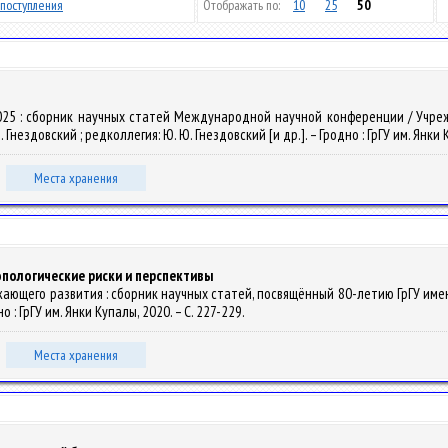
поступления
Отображать по:
10
25
50
- 2025 : сборник научных статей Международной научной конференции / Уч
ездовский ; редколлегия: Ю. Ю. Гнездовский [и др.]. – Гродно : ГрГУ им. Янки К
Места хранения
пологические риски и перспективы
жающего развития : сборник научных статей, посвящённый 80-летию ГрГУ имени 
дно : ГрГУ им. Янки Купалы, 2020. – С. 227-229.
Места хранения