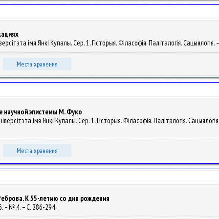
кациях
рсітэта імя Янкі Купалы. Сер. 1, Гісторыя. Філасофія. Паліталогія. Сацыялогія. –
Места хранения
е научной эпистемы М. Фуко
версітэта імя Янкі Купалы. Сер. 1, Гісторыя. Філасофія. Паліталогія. Сацыялогія. 
Места хранения
 Реброва. К 55-летию со дня рождения
6. – № 4. – С. 286-294.