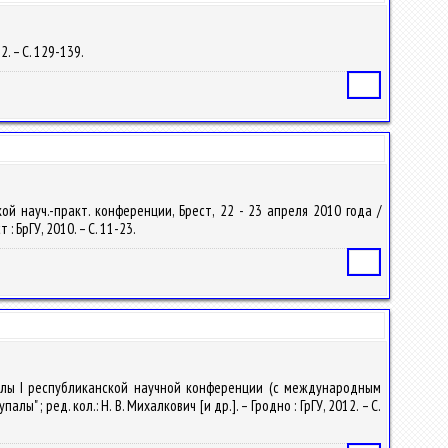
2. – С. 129-139.
Статья
й науч.-практ. конференции, Брест, 22 - 23 апреля 2010 года /
: БрГУ, 2010. – С. 11-23.
Статья
риалы I республиканской научной конференции (с международным
; ред. кол.: Н. В. Михалкович [и др.]. – Гродно : ГрГУ, 2012. – С.