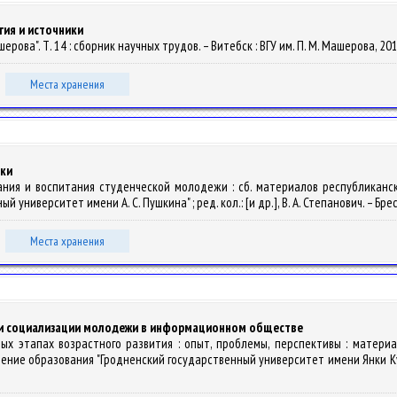
ия и источники
шерова". Т. 14 : сборник научных трудов. – Витебск : ВГУ им. П. М. Машерова, 201
Места хранения
ики
ания и воспитания студенческой молодежи : сб. материалов республиканско
иверситет имени А. С. Пушкина" ; ред. кол.: [и др.], В. А. Степанович. – Брест 
Места хранения
ии социализации молодежи в информационном обществе
зных этапах возрастного развития : опыт, проблемы, перспективы : мате
дение образования "Гродненский государственный университет имени Янки Купалы" 