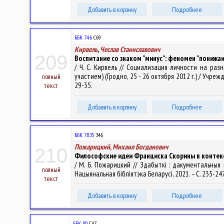
Добавить в корзину
Подробнее
ББК 74.6
С69
Кирвель, Чеслав Станиславович
209
Воспитание со знаком "минус": феномен "пониж
/ Ч. С. Кирвель // Социализация личности на ра
участием) (Гродно, 25 - 26 октября 2012 г.) / Учреж
полный
29-35.
текст
Добавить в корзину
Подробнее
ББК 78.35
З46
Пожарицкий, Михаил Богданович
210
Философские идеи Франциска Скорины в контек
/ М. Б. Пожарицкий // Здабыткі : дакументальныя пом
полный
Нацыянальная бібліятэка Беларусі, 2021. – С. 235-24
текст
Добавить в корзину
Подробнее
ББК 80.
С47