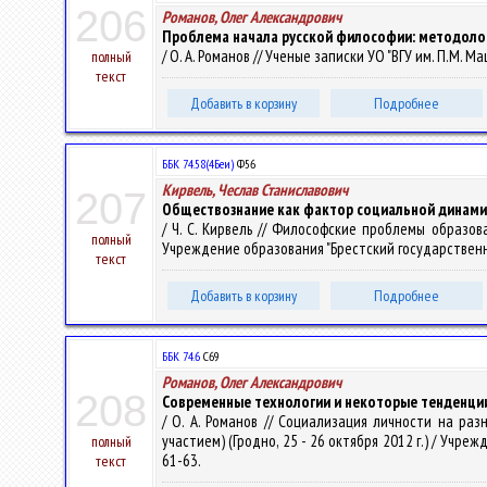
206
Романов, Олег Александрович
Проблема начала русской философии: методолог
/ О. А. Романов // Ученые записки УО "ВГУ им. П.М. Ма
полный
текст
Добавить в корзину
Подробнее
ББК 74.58(4Беи)
Ф56
Кирвель, Чеслав Станиславович
207
Обществознание как фактор социальной динам
/ Ч. С. Кирвель // Философские проблемы образов
полный
Учреждение образования "Брестский государственный ун
текст
Добавить в корзину
Подробнее
ББК 74.6
С69
Романов, Олег Александрович
208
Современные технологии и некоторые тенденц
/ О. А. Романов // Социализация личности на ра
участием) (Гродно, 25 - 26 октября 2012 г.) / Учреж
полный
61-63.
текст