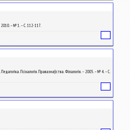
 2010. – № 1. – С. 112-117.
Статья
Педагогіка. Псіхалогія. Правазнаўства. Філалогія. – 2005. – № 4. – С.
Статья