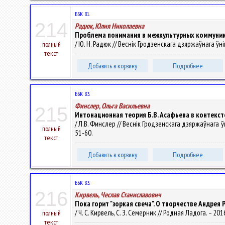
ББК 81.
214
Радюк, Юлия Николаевна
Проблема понимания в межкультурных коммуни
/ Ю. Н. Радюк // Веснік Гродзенскага дзяржаўнага ўніве
полный
текст
Добавить в корзину
Подробнее
ББК 83.
Финслер, Ольга Васильевна
215
Интонационная теория Б.В. Асафьева в контекст
/ Л.В. Финслер // Веснік Гродзенскага дзяржаўнага ўні
полный
51-60.
текст
Добавить в корзину
Подробнее
ББК 83.
216
Кирвель, Чеслав Станиславович
Пока горит "зоркая свеча". О творчестве Андрея
/ Ч. С. Кирвель, С. З. Семерник // Родная Ладога. – 201
полный
текст