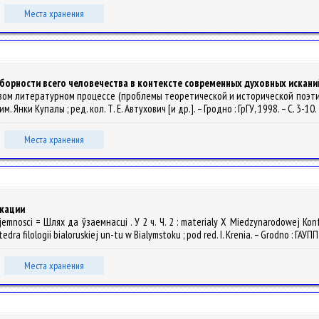
Места хранения
оборности всего человечества в контексте современных духовных искани
ровом литературном процессе (проблемы теоретической и исторической поэтик
. Янки Купалы ; ред. кол. Т. Е. Автухович [и др.]. – Гродно : ГрГУ, 1998. – С. 3-10.
Места хранения
икации
emnosci = Шлях да ўзаемнасці . У 2 ч. Ч. 2 : materialy X Miedzynarodowej Konfer
tedra filologii bialoruskiej un-tu w Bialymstoku ; pod red. I. Krenia. – Grodno : ГА
Места хранения