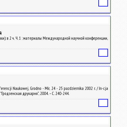
Статья
й
и): в 2 ч. Ч. 1 : материалы Международной научной конференции,
Статья
encji Naukowej, Grodno - Mir, 24 - 25 pazdziernika 2002 r. / In-cja
УПП "Гродзенская друкарня", 2004. – С. 240-244.
Статья