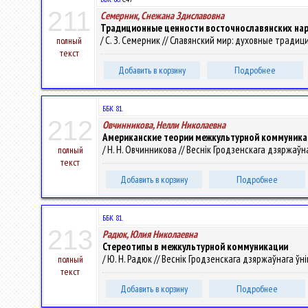
211
Семерник, Снежана Здиславовна
Традиционные ценности восточнославянских нар
/ С. З. Семерник // Славянский мир: духовные традиц
полный
текст
Добавить в корзину
Подробнее
ББК 81.
212
Овчинникова, Нелли Николаевна
Американские теории межкультурной коммуника
/ Н. Н. Овчинникова // Веснік Гродзенскага дзяржаўнаг
полный
текст
Добавить в корзину
Подробнее
ББК 81.
213
Радюк, Юлия Николаевна
Стереотипы в межкультурной коммуникации
/ Ю. Н. Радюк // Веснік Гродзенскага дзяржаўнага ўніве
полный
текст
Добавить в корзину
Подробнее