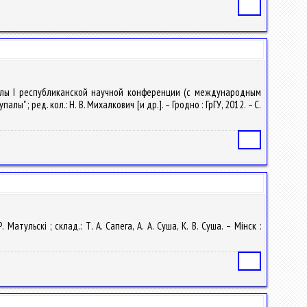
Статья
риалы I республиканской научной конференции (с международным
; ред. кол.: Н. В. Михалкович [и др.]. – Гродно : ГрГУ, 2012. – С.
Статья
атульскі ; склад.: Т. А. Сапега, А. А. Суша, К. В. Суша. – Мінск :
Статья