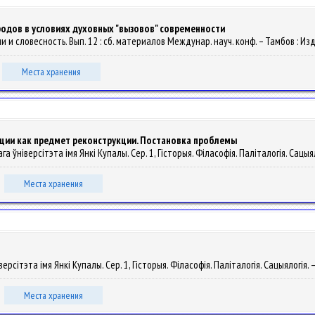
одов в условиях духовных "вызовов" современности
ии и словесность. Вып. 12 : сб. материалов Междунар. науч. конф. – Тамбов : И
Места хранения
ции как предмет реконструкции. Постановка проблемы
а ўніверсітэта імя Янкі Купалы. Сер. 1, Гісторыя. Філасофія. Паліталогія. Сацыяло
Места хранения
рсітэта імя Янкі Купалы. Сер. 1, Гісторыя. Філасофія. Паліталогія. Сацыялогія. – 
Места хранения