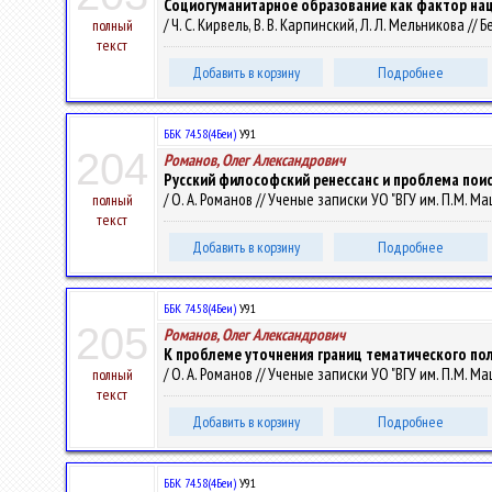
Социогуманитарное образование как фактор на
/ Ч. С. Кирвель, В. В. Карпинский, Л. Л. Мельникова // 
полный
текст
Добавить в корзину
Подробнее
ББК 74.58(4Беи)
У91
204
Романов, Олег Александрович
Русский философский ренессанс и проблема поис
/ О. А. Романов // Ученые записки УО "ВГУ им. П.М. Ма
полный
текст
Добавить в корзину
Подробнее
ББК 74.58(4Беи)
У91
205
Романов, Олег Александрович
К проблеме уточнения границ тематического по
/ О. А. Романов // Ученые записки УО "ВГУ им. П.М. Ма
полный
текст
Добавить в корзину
Подробнее
ББК 74.58(4Беи)
У91