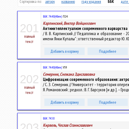
Сортировка по:
автору
названию
году издания
ББК
дате 
ББК 74.48(4Беи)
П24
Карпинский, Виктор Войцихович
201
Антиинтеллектуализм современного варварства
/ В. В. Карпинский // Педагогика и образование 
полный
имени Янки Купалы" ; ответственный редактор Ю. Ю. Гн
текст
Добавить в корзину
Подробнее
ББК 74.48(4Беи)
У59
Семерник, Снежана Здиславовна
202
Цифровизация современного образования: антро
/ С. З. Семерник // Университет - территория опере
полный
Я. Романовский ; редкол.: В. Г. Барсуков [и др.]. – Гро
текст
Добавить в корзину
Подробнее
ББК 74.58
203
Кирвель, Чеслав Станиславович