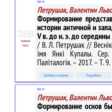
ББК 87.
Петрушак, Валентин Льв
Формирование представ
истории античной и зап
388
V в. до н. э. до середины
полный
/ В. Л. Петрушак // Весні
текст
імя Янкі Купалы. Сер. 
Паліталогія. – 2017. – Т. 9
Добавить в корзину
Подробнее
ББК 87.
Петрушак, Валентин Льв
Формирование основ бы