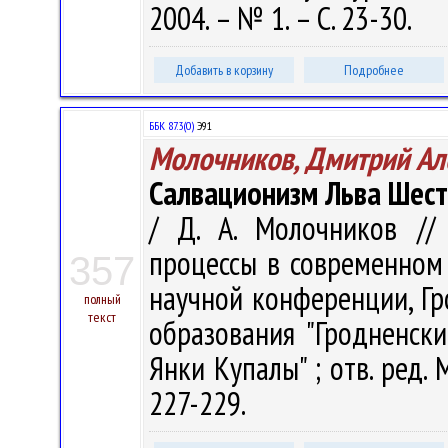
2004. – № 1. – С. 23-30.
Добавить в корзину
Подробнее
ББК 87.3(0)
Э91
Молочников, Дмитрий Ал
Салвационизм Льва Шес
/ Д. А. Молочников //
процессы в современном
357
научной конференции, Гр
полный
текст
образования "Гродненск
Янки Купалы" ; отв. ред. М
227-229.