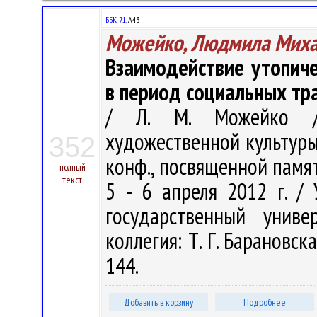
ББК 71.
А43
Можейко, Людмила Миха
Взаимодействие утопиче
в период социальных т
/ Л. М. Можейко //
художественной культуры. 
352
конф., посвященной памят
полный
текст
5 - 6 апреля 2012 г. /
государственный унив
коллегия: Т. Г. Барановская
144.
Добавить в корзину
Подробнее