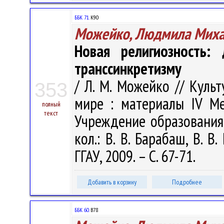
ББК 71.
К90
Можейко, Людмила Миха
Новая религиозность: 
транссинкретизму
/ Л. М. Можейко // Куль
353
мире : материалы IV М
полный
текст
Учреждение образования "
кол.: В. В. Барабаш, В. В
ГГАУ, 2009. – С. 67-71.
Добавить в корзину
Подробнее
ББК 60.
В78