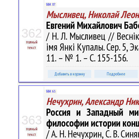
ББК 87.
Мысливец, Николай Леон
Евгений Михайлович Баб
362
/ Н. Л. Мысливец // Весні
полный
імя Янкі Купалы. Сер. 5, Эк
текст
11. – № 1. – С. 155-156.
Добавить в корзину
Подробнее
ББК 63.
Нечухрин, Александр Ни
Россия и Западный ми
363
философии истории конца
полный
/ А. Н. Нечухрин, С. В. Си
текст