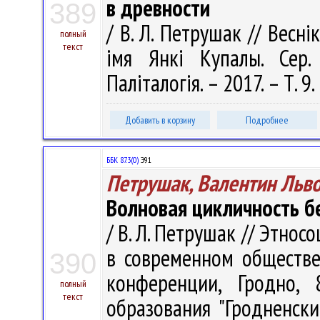
в древности
389
/ В. Л. Петрушак // Весні
полный
текст
імя Янкі Купалы. Сер. 
Паліталогія. – 2017. – Т. 9
Добавить в корзину
Подробнее
ББК 87.3(0)
Э91
Петрушак, Валентин Льв
Волновая цикличность б
/ В. Л. Петрушак // Этно
в современном обществ
390
конференции, Гродно,
полный
текст
образования "Гродненск