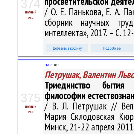
просветительской деяте
374
/ О. Е. Панькова, Е. А. П
полный
текст
сборник научных тру
интеллекта», 2017. – С. 12
Добавить в корзину
Подробнее
ББК 20.
В27
Петрушак, Валентин Льв
Триединство бытия 
философии естествозна
375
/ В. Л. Петрушак // Вел
полный
текст
Мария Склодовская Кюри
Минск, 21-22 апреля 2011г.