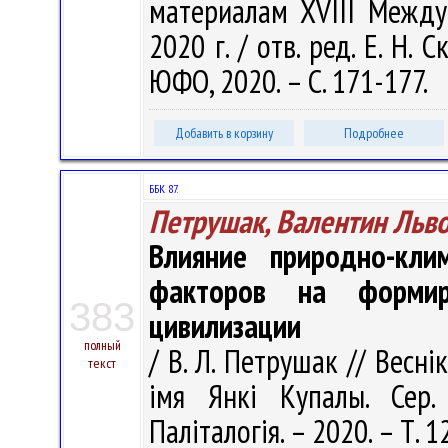
материалам XVIII Междун
2020 г. / отв. ред. Е. Н.
ЮФО, 2020. – С. 171-177.
Добавить в корзину
Подробнее
ББК 87.
Петрушак, Валентин Льв
Влияние природно-клим
факторов на формир
383
цивилизации
полный
/ В. Л. Петрушак // Весні
текст
імя Янкі Купалы. Сер. 
Паліталогія. – 2020. – Т. 1