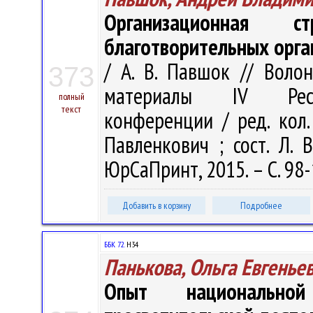
Организационная с
благотворительных орга
/ А. В. Павшок // Волон
373
материалы IV Респу
полный
текст
конференции / ред. кол. 
Павленкович ; сост. Л. 
ЮрСаПринт, 2015. – С. 98
Добавить в корзину
Подробнее
ББК 72.
Н34
Панькова, Ольга Евгенье
Опыт национально