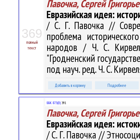
Павочка, Сергей Григорь
Евразийская идея: истор
/ С. Г. Павочка // Сов
369
проблема исторического
полный
народов / Ч. С. Кирве
текст
"Гродненский государств
под науч. ред. Ч. С. Кирвел
Добавить в корзину
Подробнее
ББК 87.3(0)
Э91
Павочка, Сергей Григорь
Евразийская идея: исток
/ С. Г. Павочка // Этнос