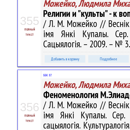
Можейко, Людмила Миха
Религии и "культы" - к 
355
/ Л. М. Можейко // Весні
полный
імя Янкі Купалы. Сер. 
текст
Сацыялогія. – 2009. – № 3.
Добавить в корзину
Подробнее
ББК 87.
Можейко, Людмила Миха
Феноменология М.Элиаде
/ Л. М. Можейко // Весні
356
імя Янкі Купалы. Сер. 1
полный
текст
сацыялогія. Культуралогія