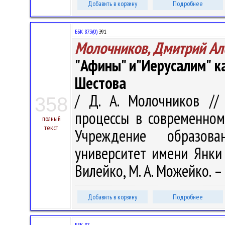
Добавить в корзину
Подробнее
ББК 87.3(0)
Э91
Молочников, Дмитрий Ал
"Афины" и"Иерусалим" ка
Шестова
/ Д. А. Молочников //
358
процессы в современном
полный
текст
Учреждение образова
университет имени Янки Ку
Вилейко, М. А. Можейко. – 
Добавить в корзину
Подробнее
ББК 87