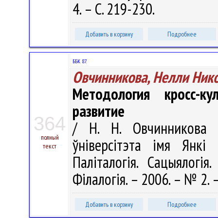
4. – С. 219-230.
Добавить в корзину
Подробнее
ББК 87.
Овчинникова, Нелли Ник
Методология кросс-ку
развитие
364
/ Н. Н. Овчинникова /
полный
ўніверсітэта імя Янкі 
текст
Паліталогія. Сацыялогія.
Філалогія. – 2006. – № 2. –
Добавить в корзину
Подробнее