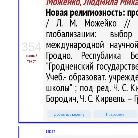
Можейко, Людмила Миха
Новая религиозность: п
/ Л. М. Можейко // В
глобализации: выбо
международной научной
354
Гродно. Республика Б
полный
текст
"Гродненский государств
Учеб.- образоват. учреж
школы" ; под ред. Ч. С. Ки
Бородич, Ч. С. Кирвель. – Г
Добавить в корзину
Подробнее
ББК 87.