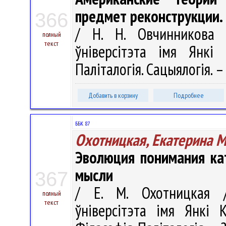
предмет реконструкции.
366
/ Н. Н. Овчинникова /
полный
текст
ўніверсітэта імя Янкі 
Паліталогія. Сацыялогія. –
Добавить в корзину
Подробнее
ББК 87
Охотницкая, Екатерина 
Эволюция понимания ка
мысли
367
/ Е. М. Охотницкая /
полный
текст
ўніверсітэта імя Янкі К