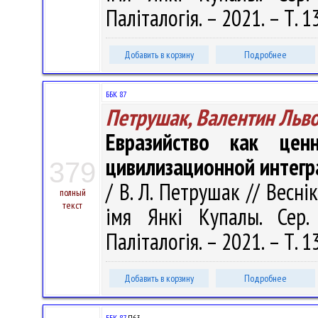
Паліталогія. – 2021. – Т. 1
Добавить в корзину
Подробнее
ББК 87
Петрушак, Валентин Льв
Евразийство как ценн
цивилизационной интегр
379
/ В. Л. Петрушак // Весні
полный
текст
імя Янкі Купалы. Сер. 
Паліталогія. – 2021. – Т. 1
Добавить в корзину
Подробнее
ББК 87.
П63