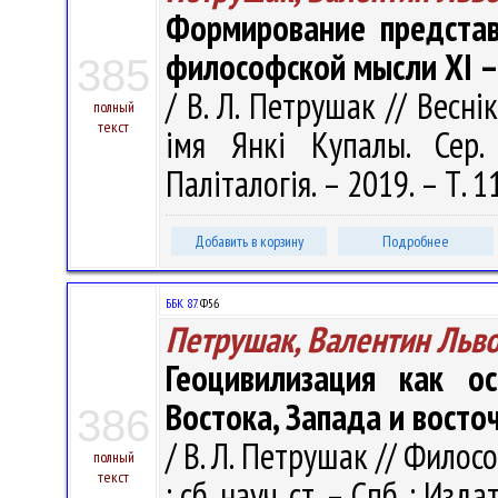
Формирование представ
философской мысли XI – 
385
/ В. Л. Петрушак // Весні
полный
текст
імя Янкі Купалы. Сер. 
Паліталогія. – 2019. – Т. 1
Добавить в корзину
Подробнее
ББК 87.
Ф56
Петрушак, Валентин Льв
Геоцивилизация как о
Востока, Запада и восто
386
/ В. Л. Петрушак // Фило
полный
текст
: сб. науч. ст. – Спб. : Изд