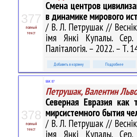
Смена центров цивилиза
в динамике мирового ис
377
/ В. Л. Петрушак // Весні
полный
текст
імя Янкі Купалы. Сер. 
Паліталогія. – 2022. – Т. 1
Добавить в корзину
Подробнее
ББК 87
Петрушак, Валентин Льв
Северная Евразия как 
мирсистемного бытия че
378
/ В. Л. Петрушак // Весні
полный
текст
імя Янкі Купалы. Сер. 