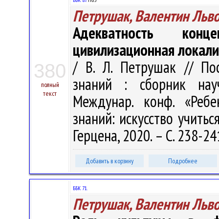
Петрушак, Валентин Льв
Адекватность кон
цивилизационная локал
/ В. Л. Петрушак // П
380
знаний : сборник на
полный
текст
Междунар. конф. «Реб
знаний: искусство учиться
Герцена, 2020. – С. 238-24
Добавить в корзину
Подробнее
ББК 71.
Петрушак, Валентин Льв