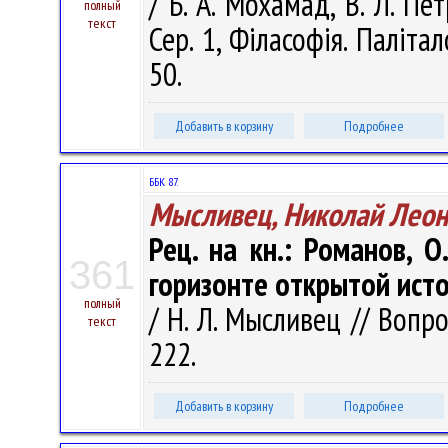
/ Б. А. Мохамад, В. Л. Пе
полный
текст
Сер. 1, Філасофія. Палітал
50.
Добавить в корзину
Подробнее
ББК 87.
Мысливец, Николай Леон
Рец. на кн.: Романов, О
361
горизонте открытой истори
полный
/ Н. Л. Мысливец // Вопр
текст
222.
Добавить в корзину
Подробнее