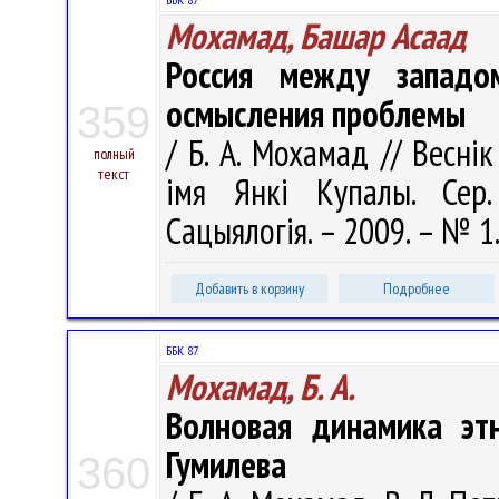
Мохамад, Башар Асаад
Россия между западо
осмысления проблемы
359
/ Б. А. Мохамад // Весні
полный
текст
імя Янкі Купалы. Сер. 
Сацыялогія. – 2009. – № 1.
Добавить в корзину
Подробнее
ББК 87.
Мохамад, Б. А.
Волновая динамика этн
Гумилева
360