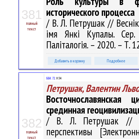
Роль культуры в фо
исторического процесса
381
/ В. Л. Петрушак // Весні
полный
текст
імя Янкі Купалы. Сер. 
Паліталогія. – 2020. – Т. 1
Добавить в корзину
Подробнее
ББК 72.
Н34
Петрушак, Валентин Льв
Восточнославянская 
срединная геоцивилизац
/ В. Л. Петрушак // 
382
перспективы [Электрон
полный
текст