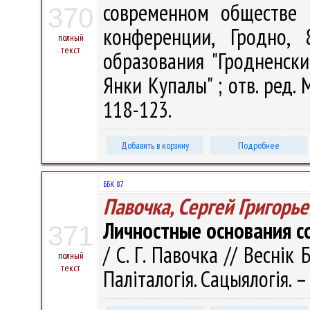
современном обществе 
370
конференции, Гродно,
полный
текст
образования "Гродненск
Янки Купалы" ; отв. ред. М
118-123.
Добавить в корзину
Подробнее
ББК 87.
Павочка, Сергей Григорь
Личностные основания с
371
/ С. Г. Павочка // Веснік 
полный
текст
Паліталогія. Сацыялогія. –