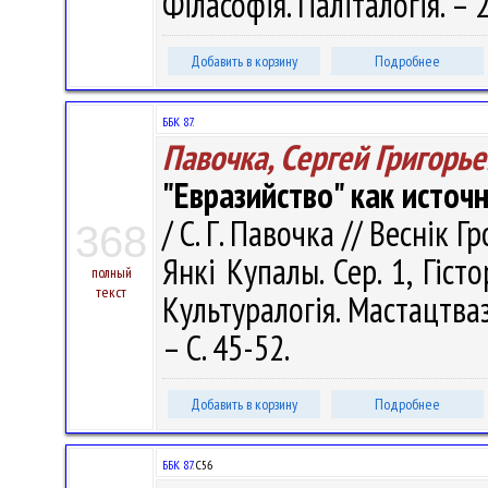
Філасофія. Паліталогія. – 2
Добавить в корзину
Подробнее
ББК 87.
Павочка, Сергей Григорь
"Евразийство" как источ
/ С. Г. Павочка // Веснік 
368
Янкі Купалы. Сер. 1, Гісто
полный
текст
Культуралогія. Мастацтваз
– С. 45-52.
Добавить в корзину
Подробнее
ББК 87.
С56