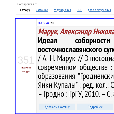
Сортировка по:
автору
названию
году издания
ББК
дате поступления
ББК 87.3(0)
Э91
Марук, Александр Никол
Идеал соборност
восточнославянского суп
/ А. Н. Марук // Этносо
351
современном обществе :
полный
текст
образования "Гродненск
Янки Купалы" ; ред. кол.: С
– Гродно : ГрГУ, 2010. – С.
Добавить в корзину
Подробнее