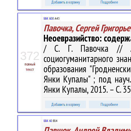
Добавить в корзину
Подробнее
ББК 60.0
А43
Павочка, Сергей Григорь
Неоевразийство: содерж
/ С. Г. Павочка // 
372
социогуманитарного знани
полный
образования "Гродненск
текст
Янки Купалы" ; под науч. 
Янки Купалы, 2015. – С. 3
Добавить в корзину
Подробнее
ББК 60.
В14
Павшок, Андрей Владим