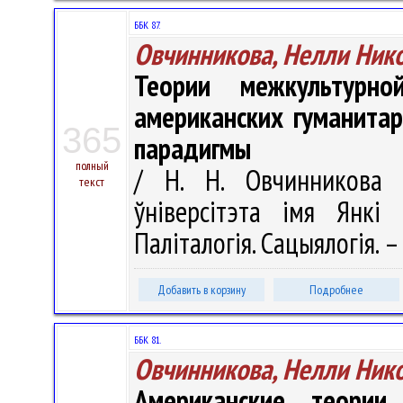
ББК 87.
Овчинникова, Нелли Ник
Теории межкультурно
американских гуманита
365
парадигмы
полный
/ Н. Н. Овчинникова /
текст
ўніверсітэта імя Янкі 
Паліталогія. Сацыялогія. –
Добавить в корзину
Подробнее
ББК 81.
Овчинникова, Нелли Ник
Американские теории