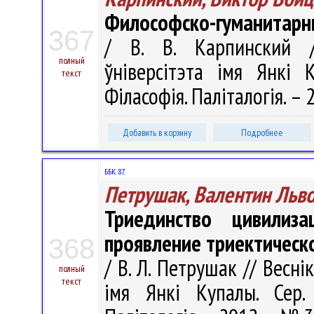
Философско-гуманитарн
367
/ В. В. Карпинский /
полный
ўніверсітэта імя Янкі К
текст
Філасофія. Паліталогія. – 
Добавить в корзину
Подробнее
ББК 87.
Петрушак, Валентин Льв
Триединство цивилиз
проявление триектическ
368
/ В. Л. Петрушак // Весні
полный
текст
імя Янкі Купалы. Сер. 