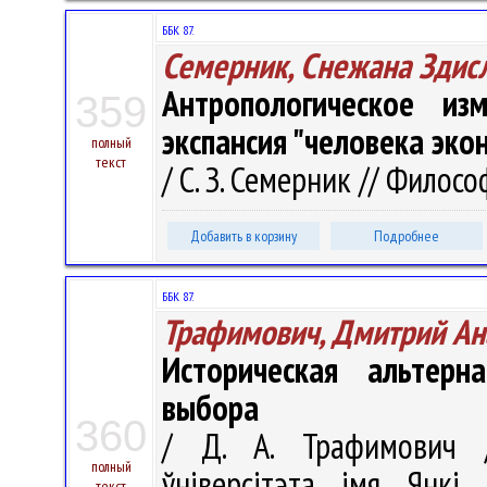
ББК 87.
Семерник, Снежана Здис
Антропологическое из
359
экспансия "человека эко
полный
текст
/ С. З. Семерник // Филосо
Добавить в корзину
Подробнее
ББК 87.
Трафимович, Дмитрий Ан
Историческая альтерн
выбора
360
/ Д. А. Трафимович /
полный
ўніверсітэта імя Янкі 
текст