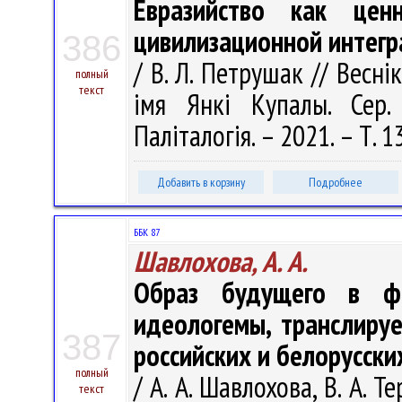
Евразийство как ценн
цивилизационной интегр
386
/ В. Л. Петрушак // Весні
полный
текст
імя Янкі Купалы. Сер. 
Паліталогія. – 2021. – Т. 1
Добавить в корзину
Подробнее
ББК 87
Шавлохова, А. А.
Образ будущего в фо
идеологемы, транслиру
387
российских и белорусски
полный
/ А. А. Шавлохова, В. А. Т
текст