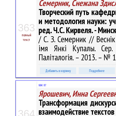
Семерник, Снежана Здис
Творческий путь кафедры
и методология науки: уче
363
ред. Ч.С. Кирвеля. - Минс
полный
/ С. З. Семерник // Весні
текст
імя Янкі Купалы. Сер. 
Паліталогія. – 2013. – № 1
Добавить в корзину
Подробнее
ББК 87.
Ярошевич, Инна Сергеев
Трансформация дискурс
взаимодействие текстов
364