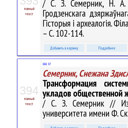
393
/ С. З. Семерник, Н. А.
полный
Гродзенскага дзяржаўнага
текст
Гісторыя і археалогія. Філа
– С. 102-114.
Добавить в корзину
Подробнее
ББК 87
Семерник, Снежана Здис
Трансформация систе
394
укладов общественной ж
полный
/ С. З. Семерник // Из
текст
университета имени Ф. Ско