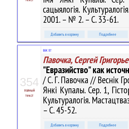
сацыялогія. Культуралогія
2001. – № 2. – С. 33-61.
Добавить в корзину
Подробнее
ББК 87.
Павочка, Сергей Григорь
"Евразийство" как источ
/ С. Г. Павочка // Веснік 
354
Янкі Купалы. Сер. 1, Гісто
полный
текст
Культуралогія. Мастацтваз
– С. 45-52.
Добавить в корзину
Подробнее