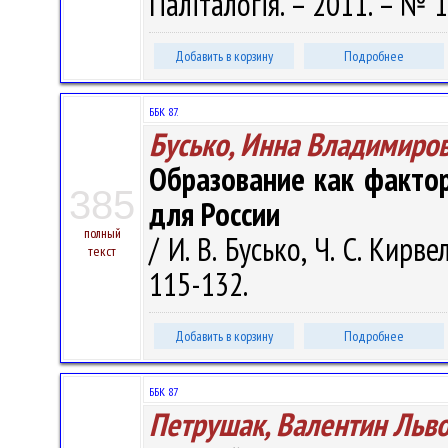
Паліталогія. – 2011. – № 1
Добавить в корзину
Подробнее
ББК 87.
Бусько, Инна Владимиро
Образование как факто
385
для России
полный
/ И. В. Бусько, Ч. С. Кирв
текст
115-132.
Добавить в корзину
Подробнее
ББК 87
Петрушак, Валентин Льв