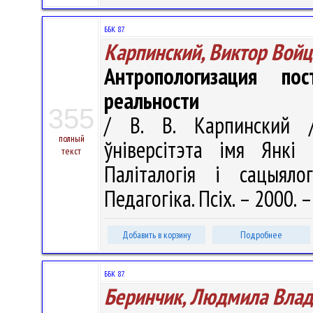
ББК 87.
Карпинский, Виктор Вой
Антропологизация по
реальности
355
/ В. В. Карпинский /
полный
ўніверсітэта імя Янкі 
текст
Паліталогія і сацыялогі
Педагогіка. Псіх. – 2000. –
Добавить в корзину
Подробнее
ББК 87.
Беринчик, Людмила Вла