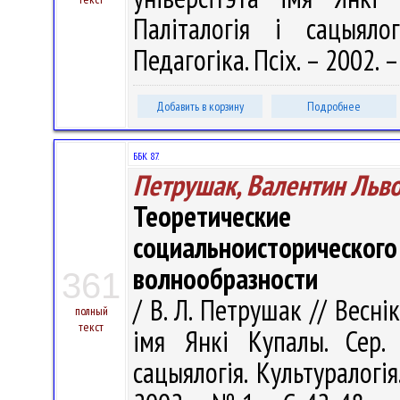
Паліталогія і сацыялогі
Педагогіка. Псіх. – 2002. –
Добавить в корзину
Подробнее
ББК 87.
Петрушак, Валентин Льв
Теоретические 
социальноисторичес
волнообразности
361
/ В. Л. Петрушак // Весні
полный
текст
імя Янкі Купалы. Сер. 1
сацыялогія. Культуралогія