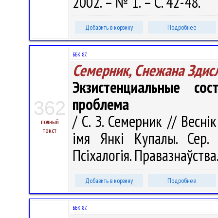
2002. – № 1. – С. 42-48.
Добавить в корзину
Подробнее
ББК 87.
Семерник, Снежана Здис
Экзистенциальные со
проблема
362
/ С. З. Семерник // Весні
полный
текст
імя Янкі Купалы. Сер. 1
Псіхалогія. Правазнаўства.
Добавить в корзину
Подробнее
ББК 87.