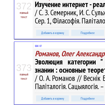
Изучение интернет - реа
372
/ С. З. Семерник, И. С. Су
полный
текст
Сер. 1, Філасофія. Палітало
Добавить в корзину
Подробнее
ББК 87.
Романов, Олег Александр
Эволюция категории "
373
знании : основные теоре
полный
/ О. А. Романов // Веснік 
текст
Паліталогія. Сацыялогія. –
Добавить в корзину
Подробнее