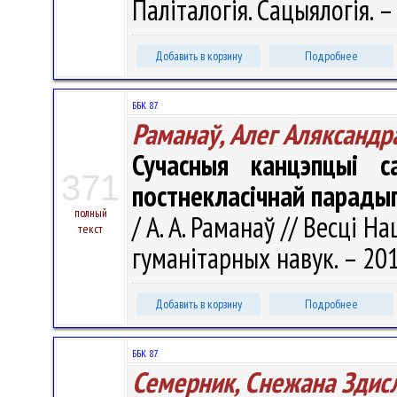
Паліталогія. Сацыялогія. – 
Добавить в корзину
Подробнее
ББК 87.
Раманаў, Алег Аляксандр
Сучасныя канцэпцыі 
371
постнекласічнай парады
полный
/ А. А. Раманаў // Весці Н
текст
гуманітарных навук. – 2012
Добавить в корзину
Подробнее
ББК 87.
Семерник, Снежана Здис