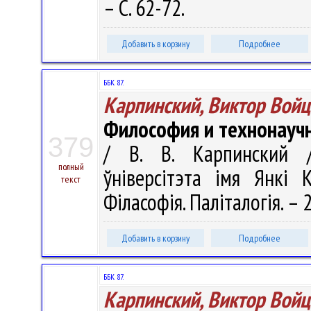
– С. 62-72.
Добавить в корзину
Подробнее
ББК 87.
Карпинский, Виктор Вой
Философия и технонаучн
379
/ В. В. Карпинский /
полный
ўніверсітэта імя Янкі К
текст
Філасофія. Паліталогія. – 
Добавить в корзину
Подробнее
ББК 87.
Карпинский, Виктор Вой