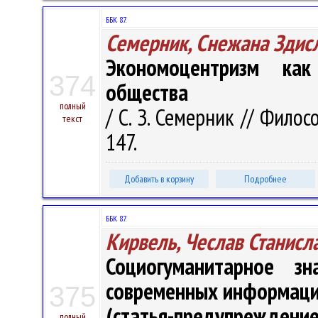
ББК 87.
Семерник, Снежана Здис
Экономоцентризм как
374
общества
полный
/ С. З. Семерник // Филос
текст
147.
Добавить в корзину
Подробнее
ББК 87.
Кирвель, Чеслав Станисл
Социогуманитарное з
современных информаци
375
(статья-предупреждение
полный