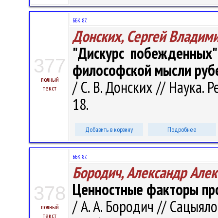
ББК 87.
Донских, Сергей Владим
"Дискурс побежденных"
377
философской мысли рубе
полный
/ С. В. Донских // Наука. Р
текст
18.
Добавить в корзину
Подробнее
ББК 87.
Бородич, Александр Але
Ценностные факторы про
378
/ А. А. Бородич // Сацыяло
полный
текст