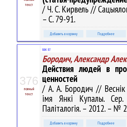
текст
/ Ч. С. Кирвель // Сацыяло
– С. 79-91.
Добавить в корзину
Подробнее
ББК 87.
Бородич, Александр Але
Действия людей в про
ценностей
376
/ А. А. Бородич // Весні
полный
текст
імя Янкі Купалы. Сер. 
Паліталогія. – 2012. – № 2
Добавить в корзину
Подробнее