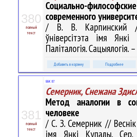
Социально-философс
современного университ
380
/ В. В. Карпинский /
полный
текст
ўніверсітэта імя Янкі 
Паліталогія. Сацыялогія. –
Добавить в корзину
Подробнее
ББК 87.
Семерник, Снежана Здис
Метод аналогии в со
человеке
381
/ С. З. Семерник // Весні
полный
текст
імя Янкі Купалы. Сер. 