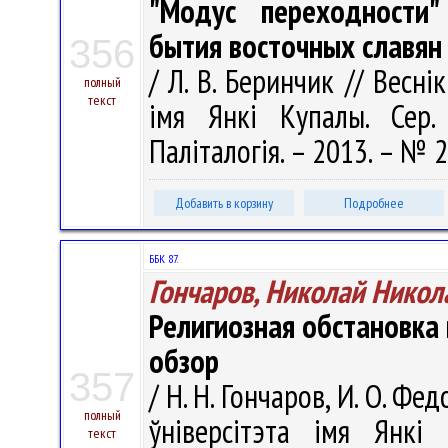
"Модус переходности
бытия восточных славян
356
/ Л. В. Беринчик // Весні
полный
текст
імя Янкі Купалы. Сер. 
Паліталогія. – 2013. – № 2
Добавить в корзину
Подробнее
ББК 87.
Гончаров, Николай Никол
Религиозная обстановка 
обзор
357
/ Н. Н. Гончаров, И. О. Ф
полный
ўніверсітэта імя Янкі 
текст