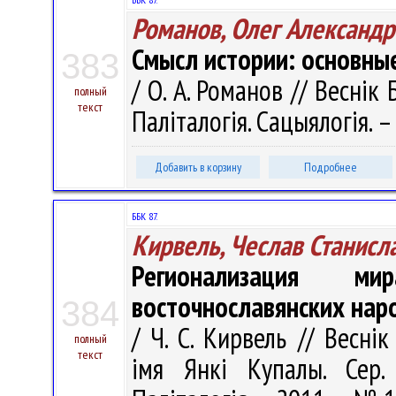
Романов, Олег Александр
Смысл истории: основны
383
/ О. А. Романов // Веснік 
полный
текст
Паліталогія. Сацыялогія. –
Добавить в корзину
Подробнее
ББК 87.
Кирвель, Чеслав Станисл
Регионализация м
восточнославянских нар
384
/ Ч. С. Кирвель // Весні
полный
текст
імя Янкі Купалы. Сер. 