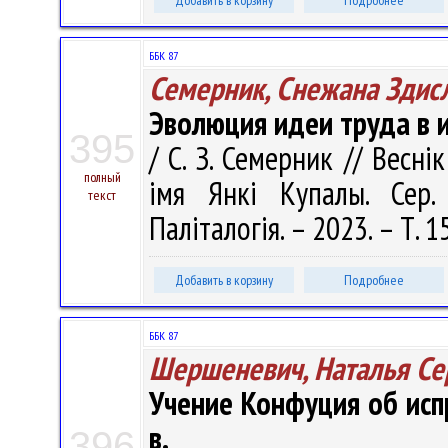
Добавить в корзину
Подробнее
ББК 87
Семерник, Снежана Здис
Эволюция идеи труда в 
395
/ С. З. Семерник // Весні
полный
імя Янкі Купалы. Сер. 
текст
Паліталогія. – 2023. – Т. 1
Добавить в корзину
Подробнее
ББК 87
Шершеневич, Наталья Се
Учение Конфуция об исп
в.
396