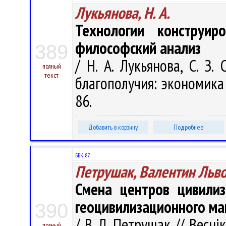
Лукьянова, Н. А.
Технологии конструир
философский анализ
389
/ Н. А. Лукьянова, С. З.
полный
текст
благополучия: экономика и
86.
Добавить в корзину
Подробнее
ББК 87
Петрушак, Валентин Льв
Смена центров цивилиз
геоцивилизационного ма
390
/ В. Л. Петрушак // Весні
полный