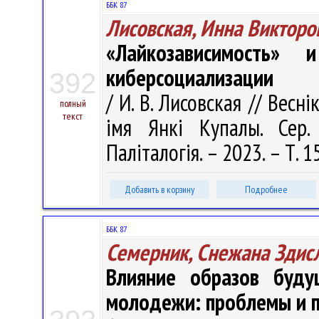
ББК 87
Лисовская, Инна Викторо
«Лайкозависимость»
киберсоциализации
392
/ И. В. Лисовская // Весн
полный
текст
імя Янкі Купалы. Сер. 
Паліталогія. – 2023. – Т. 1
Добавить в корзину
Подробнее
ББК 87
Семерник, Снежана Здис
Влияние образов буду
молодежи: проблемы и 