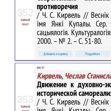
противоречия
352
/ Ч. С. Кирвель // Весні
полный
імя Янкі Купалы. Сер. 1
текст
сацыялогія. Культуралогія
2000. – № 2. – С. 51-80.
Добавить в корзину
Подробнее
ББК 87.
Кирвель, Чеслав Станисл
Движение к духовно-эк
исторической самореали
353
/ Ч. С. Кирвель // Весні
полный
імя Янкі Купалы. Сер. 1
текст