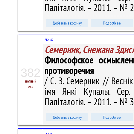
Паліталогія. – 2011. – № 2
Добавить в корзину
Подробнее
ББК 87.
Семерник, Снежана Здис
Философское осмыслен
противоречия
382
/ С. З. Семерник // Весні
полный
текст
імя Янкі Купалы. Сер. 
Паліталогія. – 2011. – № 3
Добавить в корзину
Подробнее
ББК 87.