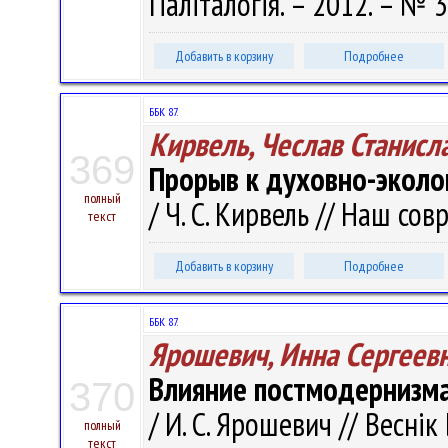
Паліталогія. – 2012. – № 3
Добавить в корзину
Подробнее
ББК 87.
Кирвель, Чеслав Станисл
369
Прорыв к духовно-эколо
полный
/ Ч. С. Кирвель // Наш сов
текст
Добавить в корзину
Подробнее
ББК 87.
Ярошевич, Инна Сергеев
Влияние постмодернизма
370
/ И. С. Ярошевич // Веснік 
полный
текст