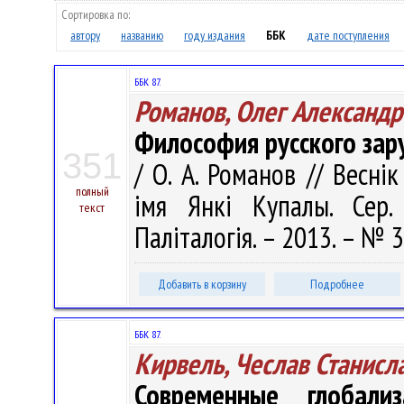
Сортировка по:
автору
названию
году издания
ББК
дате поступления
ББК 87.
Романов, Олег Александр
Философия русского зару
351
/ О. А. Романов // Весні
полный
імя Янкі Купалы. Сер. 
текст
Паліталогія. – 2013. – № 3
Добавить в корзину
Подробнее
ББК 87.
Кирвель, Чеслав Станисл
Современные глобали