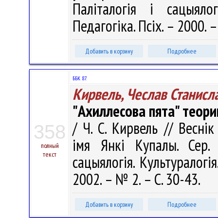
Паліталогія і сацыялогі
Педагогіка. Псіх. – 2000. –
Добавить в корзину
Подробнее
ББК 87.
Кирвель, Чеслав Станисл
"Ахиллесова пята" теори
/ Ч. С. Кирвель // Весні
358
імя Янкі Купалы. Сер. 1
полный
текст
сацыялогія. Культуралогія
2002. – № 2. – С. 30-43.
Добавить в корзину
Подробнее