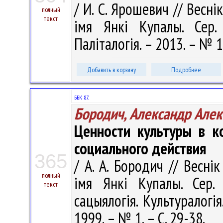
/ И. С. Ярошевич // Весні
полный
текст
імя Янкі Купалы. Сер. 
Паліталогія. – 2013. – № 1
Добавить в корзину
Подробнее
ББК 87.
Бородич, Александр Але
Ценности культуры в к
социального действия
365
/ А. А. Бородич // Весні
полный
імя Янкі Купалы. Сер. 1
текст
сацыялогія. Культуралогія
1999. – № 1. – С. 29-38.