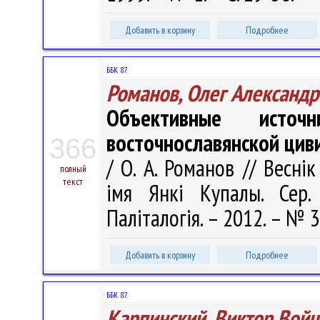
Добавить в корзину
Подробнее
ББК 87.
Романов, Олег Александр
Объективные источ
восточнославянской цив
366
/ О. А. Романов // Весні
полный
текст
імя Янкі Купалы. Сер. 
Паліталогія. – 2012. – № 3
Добавить в корзину
Подробнее
ББК 87.
Карпинский, Виктор Вой