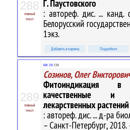
Г. Паустовского
288
: автореф. дис. ... канд.
полный
текст
Белорусский государственн
1экз.
Добавить в корзину
Подробнее
ББК 28.5
С58
Созинов, Олег Викторови
Фитоиндикация в б
качественные и ко
289
лекарственных растений
полный
текст
: автореф. дис. ... д-ра био
– Санкт-Петербург, 2018. –