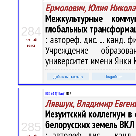
Ермолович, Юлия Никола
Межкультурные комму
глобальных трансформа
284
: автореф. дис. ... канд. 
полный
текст
Учреждение образова
университет имени Янки Ку
Добавить в корзину
Подробнее
ББК 63.3(4Беи)4
Л97
Лявшук, Владимир Евген
Иезуитский коллегиум в
белорусских земель ВКЛ 
285
: автореф. дис. ... канд
полный