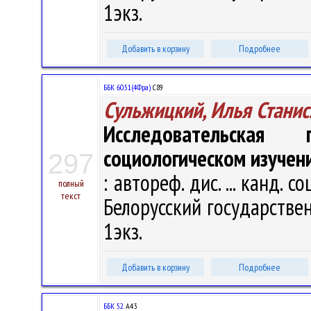
1экз.
Добавить в корзину
Подробнее
ББК 60.51(4Фра)
С89
Сульжицкий, Илья Стани
Исследовательска
социологическом изучен
297
: автореф. дис. ... канд. с
полный
текст
Белорусский государственн
1экз.
Добавить в корзину
Подробнее
ББК 52.
А43