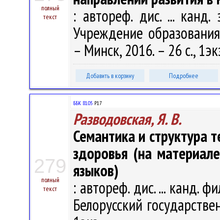
полный
: автореф. дис. ... канд.
текст
Учреждение образования 
– Минск, 2016. – 26 с., 1эк
Добавить в корзину
Подробнее
ББК 81.05
Р17
Разводовская, Я. В.
Семантика и структура 
здоровья (на материале 
279
языков)
полный
: автореф. дис. ... канд. ф
текст
Белорусский государственн