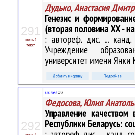
Дудько, Анастасия Дмит
Генезис и формировани
(вторая половина XX - на
291
: автореф. дис. ... канд
полный
текст
Учреждение образова
университет имени Янки Ку
Добавить в корзину
Подробнее
ББК 60.56
Ф33
Федосова, Юлия Анатоль
Управление качеством 
Республики Беларусь: со
292
: автореф. дис. ... канд. 
полный