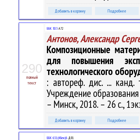
Добавить в корзину
Подробнее
ББК 30.3
А72
Антонов, Александр Серг
Композиционные матери
для повышения экспл
290
технологического обору
полный
: автореф. дис. ... канд.
текст
Учреждение образования "
– Минск, 2018. – 26 с., 1эк
Добавить в корзину
Подробнее
ББК 63.1(4Беи)6
Д81