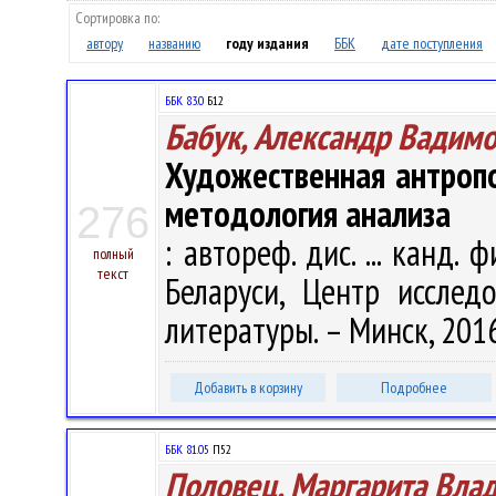
Сортировка по:
автору
названию
году издания
ББК
дате поступления
ББК 83.0
Б12
Бабук, Александр Вадим
Художественная антропо
методология анализа
276
: автореф. дис. ... канд. 
полный
текст
Беларуси, Центр исслед
литературы. – Минск, 2016.
Добавить в корзину
Подробнее
ББК 81.05
П52
Половец, Маргарита Вла