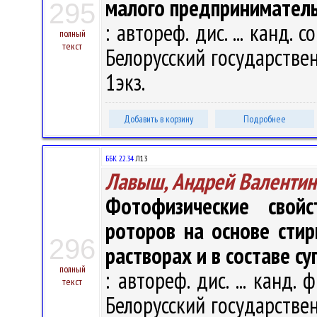
малого предприниматель
295
: автореф. дис. ... канд. 
полный
текст
Белорусский государственн
1экз.
Добавить в корзину
Подробнее
ББК 22.34
Л13
Лавыш, Андрей Валентин
Фотофизические свой
роторов на основе сти
296
растворах и в составе с
полный
: автореф. дис. ... канд. 
текст
Белорусский государственн