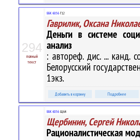
ББК 60.56
Г12
Гаврилик, Оксана Никола
Деньги в системе соци
анализ
294
: автореф. дис. ... канд. 
полный
текст
Белорусский государственн
1экз.
Добавить в корзину
Подробнее
ББК 60.56
Щ64
Щербинин, Сергей Никол
Рационалистическая мод