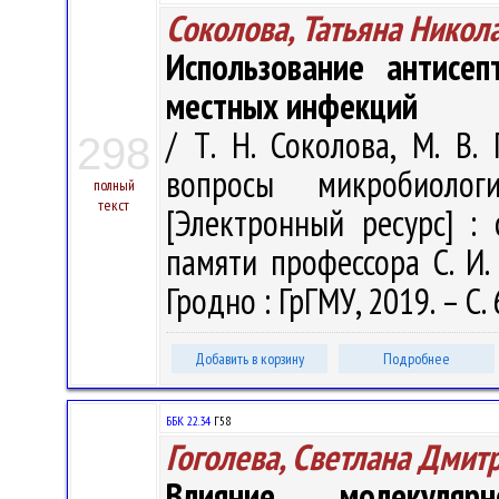
Соколова, Татьяна Никол
Использование антисе
местных инфекций
/ Т. Н. Соколова, М. В.
298
вопросы микробиолог
полный
текст
[Электронный ресурс] : 
памяти профессора С. И. 
Гродно : ГрГМУ, 2019. – С.
Добавить в корзину
Подробнее
ББК 22.34
Г58
Гоголева, Светлана Дмит
Влияние молекуля