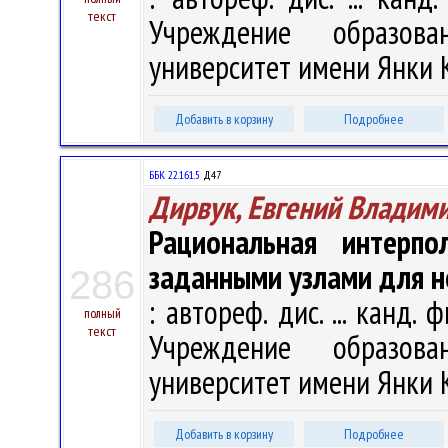
текст
Учреждение образова
университет имени Янки Ку
Добавить в корзину
Подробнее
ББК 22.161.5
Д47
Дирвук, Евгений Владим
Рациональная интерп
заданными узлами для 
286
: автореф. дис. ... канд. ф
полный
текст
Учреждение образова
университет имени Янки Ку
Добавить в корзину
Подробнее