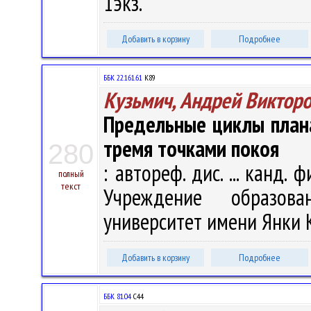
1экз.
Добавить в корзину
Подробнее
ББК 22.161.61
К89
Кузьмич, Андрей Виктор
Предельные циклы план
тремя точками покоя
280
: автореф. дис. ... канд. ф
полный
текст
Учреждение образова
университет имени Янки Ку
Добавить в корзину
Подробнее
ББК 81.04
С44