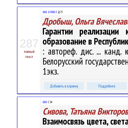
ББК 67.400.3
Д75
Дробыш, Ольга Вячеслав
Гарантии реализации 
образование в Республи
287
: автореф. дис. ... канд.
полный
текст
Белорусский государственн
1экз.
Добавить в корзину
Подробнее
ББК
С34
Сивова, Татьяна Викторо
Взаимосвязь цвета, свет