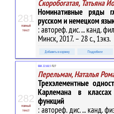
Скоробогатая, Татьяна И
Номинативные ряды гл
281
русском и немецком язы
полный
: автореф. дис. ... канд. фи
текст
Минск, 2017. – 28 с., 1экз.
Добавить в корзину
Подробнее
ББК 22.161.5
П27
Перельман, Наталья Ром
Трехэлементные одност
Карлемана в классах
282
функций
полный
: автореф. дис. ... канд. фи
текст