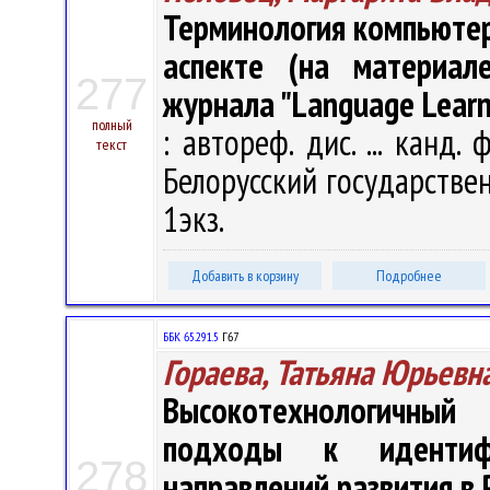
Терминология компьюте
аспекте (на материале
277
журнала "Language Learn
полный
: автореф. дис. ... канд.
текст
Белорусский государственн
1экз.
Добавить в корзину
Подробнее
ББК 65.291.5
Г67
Гораева, Татьяна Юрьевн
Высокотехнологичный
подходы к идентиф
278
направлений развития в 