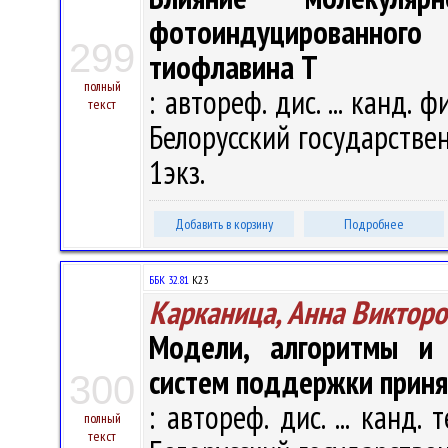
фотоиндуцированного
299
тиофлавина Т
полный
: автореф. дис. ... канд. ф
текст
Белорусский государственн
1экз.
Добавить в корзину
Подробнее
ББК 32.81
К23
Карканица, Анна Викторо
Модели, алгоритмы и 
систем поддержки прин
300
: автореф. дис. ... канд. 
полный
текст