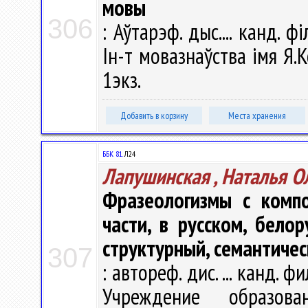
мовы
306
: Аўтарэф. дыс.... канд. фі
Ін-т мовазнаўства імя Я.К
1экз.
Добавить в корзину
Места хранения
ББК 81.
Л24
Лапушинская , Наталья О
Фразеологизмы с комп
части, в русском, бело
структурный, семантичес
307
: автореф. дис. ... канд. ф
Учреждение образова