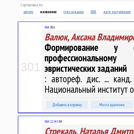
Сортировка по:
автору
названию
году издания
ББК
дате поступления
ББК
В16
Валюк, Аксана Владимир
Формирование у ст
профессиональном
301
эвристических заданий
: автореф. дис. ... канд
Национальный институт обр
Добавить в корзину
Места хранения
ББК 22.34
С84
Стрекаль, Наталья Дмитр