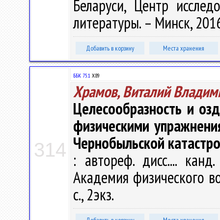
Беларуси, Центр исслед
литературы. – Минск, 2016.
Добавить в корзину
Места хранения
ББК 75.1
Х89
Храмов, Виталий Владим
Целесообразность и оз
физическими упражнени
Чернобыльской катастр
314
: автореф. дисс.... канд
Академия физического вос
с., 2экз.