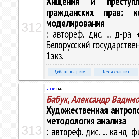
Хищения и преступл
гражданских прав: ко
моделирования
312
: автореф. дис. ... д-ра
Белорусский государственн
1экз.
Добавить в корзину
Места хранения
ББК 83.0
Б12
Бабук, Александр Вадим
Художественная антропо
методология анализа
313
: автореф. дис. ... канд. 