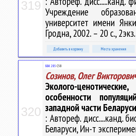
: Автореф. дисс.....канд. ф
319
Учреждение образова
университет имени Янки 
Гродна, 2002. – 20 с., 2экз
Добавить в корзину
Места хранения
ББК 28.5
С58
Созинов, Олег Викторови
Эколого-ценотическ
особенности популяци
западной части Беларус
320
: Автореф. дисс....канд. би
Беларуси, Ин-т экспериме