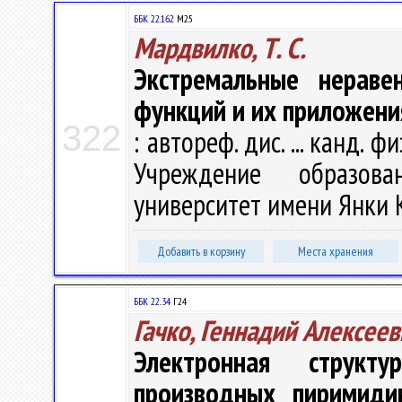
ББК 22.162
М25
Мардвилко, Т. С.
Экстремальные нераве
функций и их приложени
322
: автореф. дис. ... канд. ф
Учреждение образова
университет имени Янки Ку
Добавить в корзину
Места хранения
ББК 22..34
Г24
Гачко, Геннадий Алексеев
Электронная структ
производных пиримиди