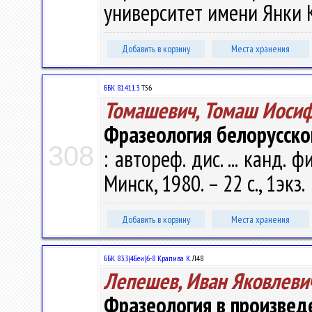
университет имени Янки Ку
Добавить в корзину
Места хранения
ББК 81.411.3
Т56
Томашевич, Томаш Иоси
Фразеология белорусского
308
: автореф. дис. ... канд. 
Минск, 1980. – 22 с., 1экз.
Добавить в корзину
Места хранения
ББК 83.3(4Беи)6-8 Крапива К.
Л48
Лепешев, Иван Яковлеви
Фразеология в произвед