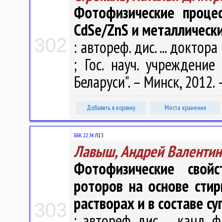
Фотофизические проце
CdSe/ZnS и металлическ
302
: автореф. дис. ... доктора
; Гос. науч. учреждение
Беларуси". – Минск, 2012. –
Добавить в корзину
Места хранения
ББК 22.34
Л13
Лавыш, Андрей Валентин
Фотофизические свой
роторов на основе сти
растворах и в составе с
303
: автореф. дис. ... канд. 