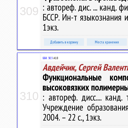
: автореф. дис. ... канд. ф
309
БССР. Ин-т языкознания им
1экз.
Добавить в корзину
Места хранения
ББК 30.3
А18
Авдейчик, Сергей Валент
Функциональные комп
высоковязких полимерн
310
: автореф. дисс.... канд.
Учреждение образования 
2004. – 22 с., 1экз.