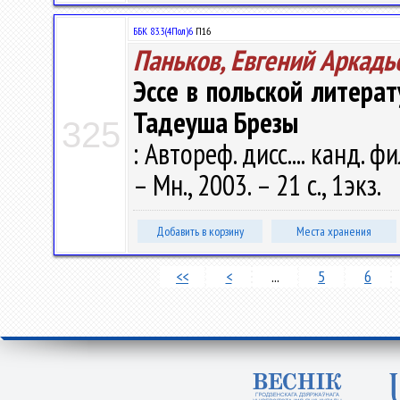
ББК 83.3(4Пол)6
П16
Паньков, Евгений Аркадь
Эссе в польской литерат
Тадеуша Брезы
325
: Автореф. дисс.... канд. фи
– Мн., 2003. – 21 с., 1экз.
Добавить в корзину
Места хранения
<<
<
...
5
6