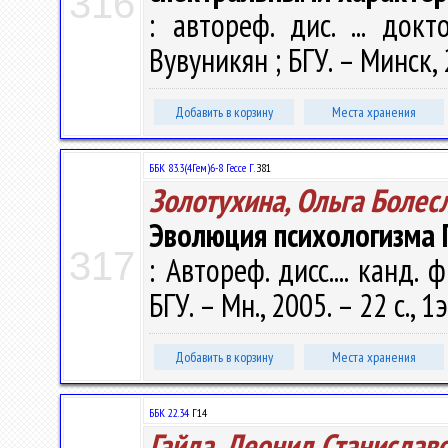
316
: автореф. дис. ... док
Вувуникян ; БГУ. – Минск, 2
Добавить в корзину
Места хранения
ББК 83.3(4Гем)6-8 Гессе Г.
З81
Золотухина, Ольга Болес
Эволюция психологизма Г
317
: Автореф. дисс.... канд. 
БГУ. – Мн., 2005. – 22 с., 1
Добавить в корзину
Места хранения
ББК 22.34
Г14
Гайда, Леонид Станислав