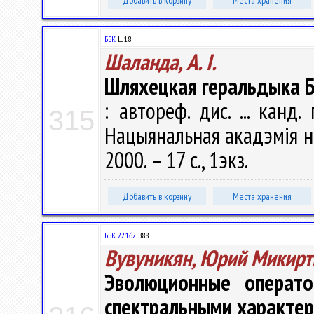
Добавить в корзину
Места хранения
ББК
Ш18
Шаланда, А. І.
Шляхецкая геральдыка Бе
: автореф. дис. ... канд.
315
Нацыянальная акадэмія нав
2000. – 17 с., 1экз.
Добавить в корзину
Места хранения
ББК 22.162
В88
Вувуникян, Юрий Микир
Эволюционные операт
спектральными характе