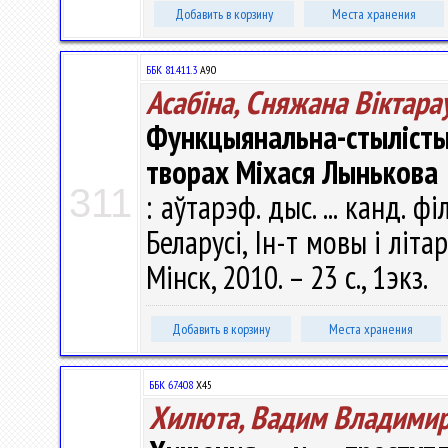
Добавить в корзину
Места хранения
ББК 81.411.3
А90
Асабіна, Сняжана Віктара
Функцыянальна-стылісты
творах Міхася Лынькова
311
: аўтарэф. дыс. ... канд. ф
Беларусі, Ін-т мовы і літ
Мінск, 2010. – 23 с., 1экз.
Добавить в корзину
Места хранения
ББК 67.408
Х45
Хилюта, Вадим Владими