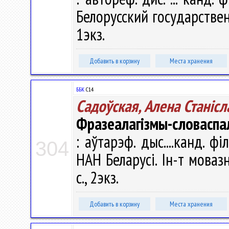
Белорусский государственн
1экз.
Добавить в корзину
Места хранения
ББК
С14
Садоўская, Алена Станiсл
Фразеалагiзмы-словаспал
: аўтарэф. дыс....канд. фi
304
НАН Беларусі. Ін-т мовазн
с., 2экз.
Добавить в корзину
Места хранения