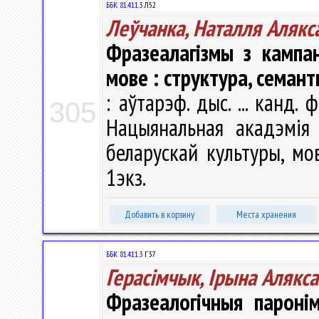
ББК 81.411.3
Л52
Леўчанка, Наталля Алякс
Фразеалагізмы з кампа
мове : структура, семант
: аўтарэф. дыс. ... канд. 
305
Нацыянальная акадэмія 
беларускай культуры, мов
1экз.
Добавить в корзину
Места хранения
ББК 81.411.3
Г37
Герасімчык, Ірына Алякс
Фразеалогічныя пароні