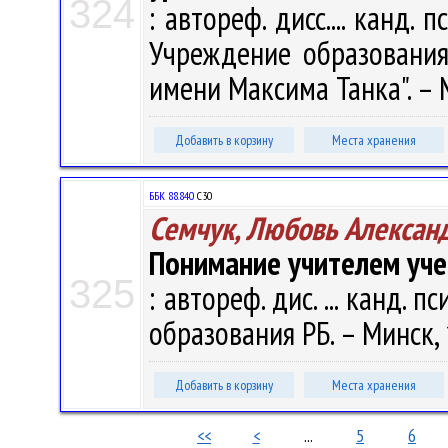
324
: автореф. дисс.... канд. п
Учреждение образования 
имени Максима Танка". – Мн
Добавить в корзину
Места хранения
ББК 88.840
С30
Семчук, Любовь Алексан
Понимание учителем уче
325
: автореф. дис. ... канд. п
образования РБ. – Минск, 1
Добавить в корзину
Места хранения
<<
<
...
5
6