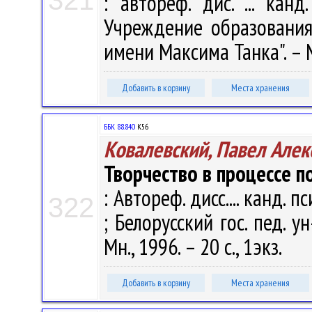
321
: автореф. дис. ... канд
Учреждение образования 
имени Максима Танка". – Ми
Добавить в корзину
Места хранения
ББК 88.840
К56
Ковалевский, Павел Алек
Творчество в процессе п
: Автореф. дисс.... канд. п
322
; Белорусский гос. пед. у
Мн., 1996. – 20 с., 1экз.
Добавить в корзину
Места хранения