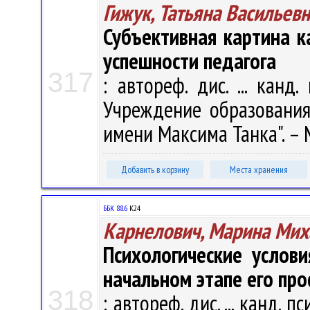
Гижук, Татьяна Васильев
Субъективная картина 
успешности педагога
317
: автореф. дис. ... канд.
Учреждение образования 
имени Максима Танка". – Мин
Добавить в корзину
Места хранения
ББК 88.6
К24
Карнелович, Марина Мих
Психологические услови
начальном этапе его пр
318
: автореф. дис. ... канд. п