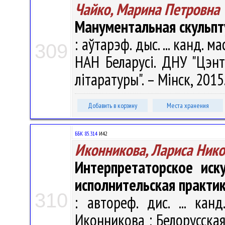
Чайко, Марина Петровна
Манументальная скульпту
: аўтарэф. дыс. ... канд. м
309
НАН Беларусі. ДНУ "Цэнт
літаратуры". – Мінск, 2015.
Добавить в корзину
Места хранения
ББК 85.314
И42
Иконникова, Лариса Ник
Интерпретаторское иск
исполнительская практик
310
: автореф. дис. ... кан
Иконникова ; Белорусская