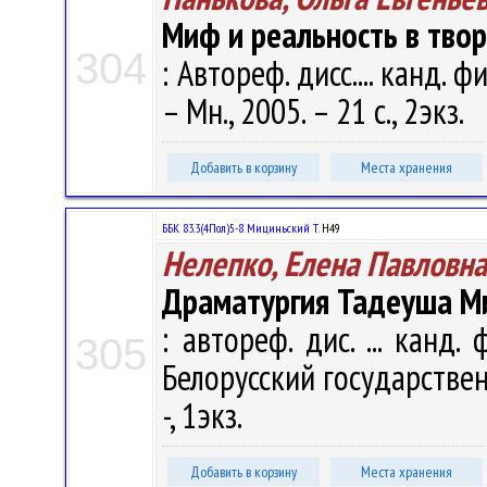
Миф и реальность в тво
304
: Автореф. дисс.... канд. ф
– Мн., 2005. – 21 с., 2экз.
Добавить в корзину
Места хранения
ББК 83.3(4Пол)5-8 Мициньский Т.
Н49
Нелепко, Елена Павловна
Драматургия Тадеуша Ми
: автореф. дис. ... канд.
305
Белорусский государственн
-, 1экз.
Добавить в корзину
Места хранения