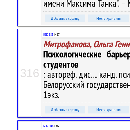
имени Максима Танка". – Мн
Добавить в корзину
Места хранения
ББК 88.5
М67
Митрофанова, Ольга Ген
Психологические барье
студентов
316
: автореф. дис. ... канд. п
Белорусский государственн
1экз.
Добавить в корзину
Места хранения
ББК 88.6
Г46