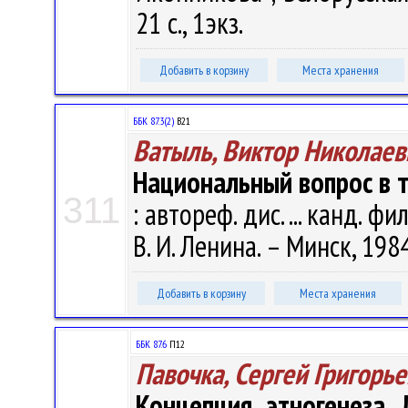
21 с., 1экз.
Добавить в корзину
Места хранения
ББК 87.3(2)
В21
Ватыль, Виктор Николаев
Национальный вопрос в т
311
: автореф. дис. ... канд. фи
В. И. Ленина. – Минск, 1984.
Добавить в корзину
Места хранения
ББК 87.6
П12
Павочка, Сергей Григорь
Концепция этногенеза 