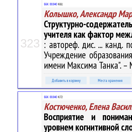
ББК 88.840
К61
Колышко, Александр Ма
Структурно-содержат
учителя как фактор меж
323
: автореф. дис. ... канд. 
Учреждение образования 
имени Максима Танка". – Ми
Добавить в корзину
Места хранения
ББК 88.840
К72
Костюченко, Елена Васил
Восприятие и понима
уровнем когнитивной сл