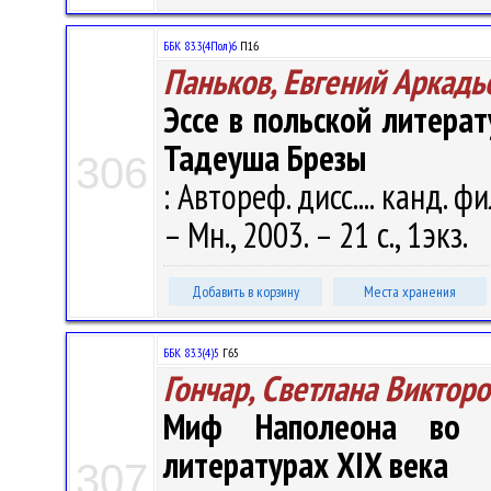
ББК 83.3(4Пол)6
П16
Паньков, Евгений Аркадь
Эссе в польской литерат
Тадеуша Брезы
306
: Автореф. дисс.... канд. фи
– Мн., 2003. – 21 с., 1экз.
Добавить в корзину
Места хранения
ББК 83.3(4)5
Г65
Гончар, Светлана Виктор
Миф Наполеона во ф
литературах XIX века
307