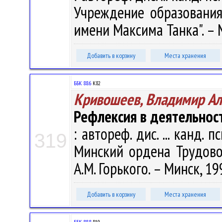
Учреждение образования 
имени Максима Танка". – Ми
Добавить в корзину
Места хранения
ББК 88.6
К82
Кривошеев, Владимир Ал
Рефлексия в деятельнос
: автореф. дис. ... канд. п
319
Минский ордена Трудовог
А.М. Горького. – Минск, 199
Добавить в корзину
Места хранения
ББК 88.8
Р19