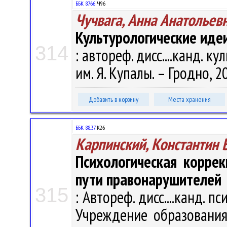
ББК 87.66
Ч96
Чучвага, Анна Анатольев
Культурологические идеи
314
: автореф. дисс....канд. ку
им. Я. Купалы. – Гродно, 20
Добавить в корзину
Места хранения
ББК 88.37
К26
Карпинский, Константин 
Психологическая корре
пути правонарушителей
315
: Автореф. дисс....канд. пс
Учреждение образования 