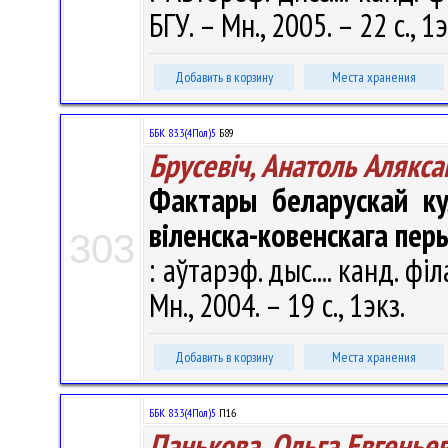
БГУ. – Мн., 2005. – 22 с., 1
Добавить в корзину
Места хранения
ББК 83.3(4Пол)5
Б89
Брусевіч, Анатоль Алякса
Фактары беларускай ку
віленска-ковенскага пер
303
: аўтарэф. дыс.... канд. філ
Мн., 2004. – 19 с., 1экз.
Добавить в корзину
Места хранения
ББК 83.3(4Пол)5
П16
Панькова, Ольга Евгенье