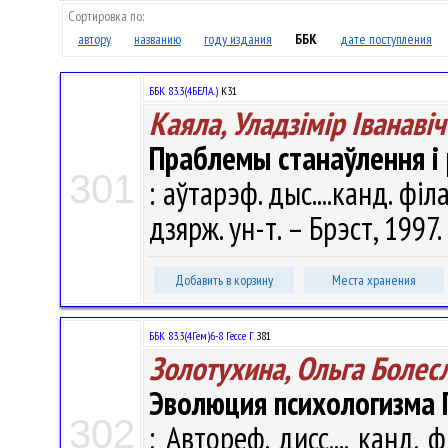
Сортировка по:
автору
названию
году издания
ББК
дате поступления
ББК 83.3(4БЕЛА.)
К31
Каяла, Уладзiмiр Iванавiч
Праблемы станаўлення i 
301
: аўтарэф. дыс....канд. фiла
дзярж. ун-т. – Брэст, 1997. 
Добавить в корзину
Места хранения
ББК 83.3(4Гем)6-8 Гессе Г.
З81
Золотухина, Ольга Болес
Эволюция психологизма Г
302
: Автореф. дисс.... канд. 