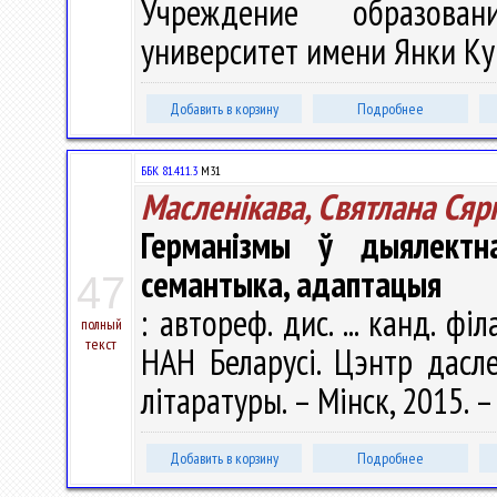
Учреждение образован
университет имени Янки Купа
Добавить в корзину
Подробнее
ББК 81.411.3
М31
Масленікава, Святлана Сяр
Германізмы ў дыялектн
семантыка, адаптацыя
47
: автореф. дис. ... канд. фі
полный
текст
НАН Беларусі. Цэнтр дасл
літаратуры. – Мінск, 2015. – 
Добавить в корзину
Подробнее