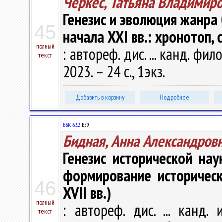
Черкес, Татьяна Владимир
Генезис и эволюция жанра 
45
начала XXI вв.: хронотоп,
полный
: автореф. дис. ... канд. фил
текст
2023. – 24 с., 1экз.
Добавить в корзину
Подробнее
ББК 63.2
Б59
Бидная, Анна Александров
Генезис исторической на
формирование историческ
46
XVII вв.)
полный
: автореф. дис. ... канд. 
текст