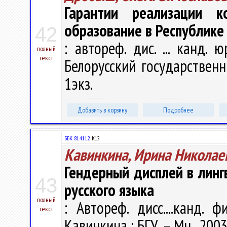
Гарантии реализации к
образование в Республике
42
: автореф. дис. ... канд. 
полный
текст
Белорусский государственны
1экз.
Добавить в корзину
Подробнее
ББК 81.411.2
К12
Кавинкина, Ирина Николае
Гендерный дисплей в линг
43
русского языка
полный
: Автореф. дисс....канд. ф
текст
Кавинкина ; БГУ. – Мн., 2003.