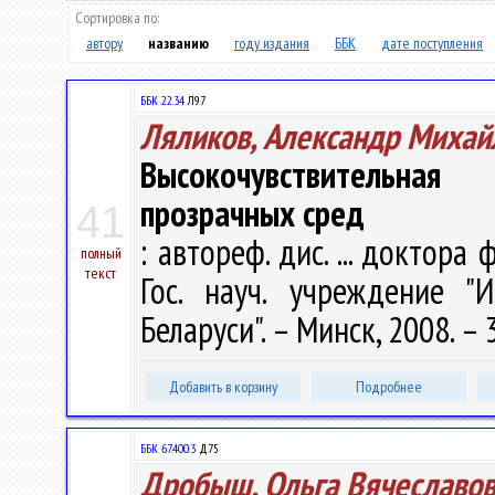
Сортировка по:
автору
названию
году издания
ББК
дате поступления
ББК 22.34
Л97
Ляликов, Александр Михай
Высокочувствительная 
прозрачных сред
41
: автореф. дис. ... доктора 
полный
текст
Гос. науч. учреждение "
Беларуси". – Минск, 2008. – 3
Добавить в корзину
Подробнее
ББК 67.400.3
Д75
Дробыш, Ольга Вячеславо