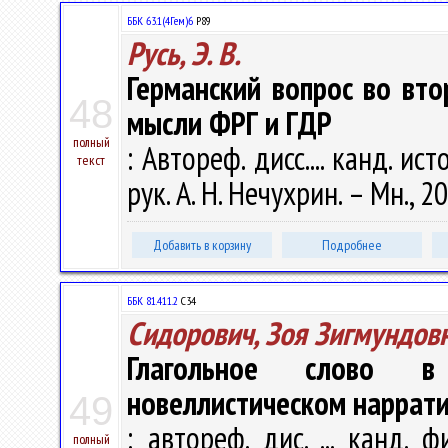
ББК 63.1(4Гем)6
Р89
Русь, Э. В.
Германский вопрос во вто
48
мысли ФРГ и ГДР
полный
: Автореф. дисс.... канд. исто
текст
рук. А. Н. Нечухрин. – Мн., 20
Добавить в корзину
Подробнее
ББК 81.411.2
С34
Сидорович, Зоя Зигмундов
Глагольное слово в
новеллистическом наррати
49
: автореф. дис. ... канд. 
полный