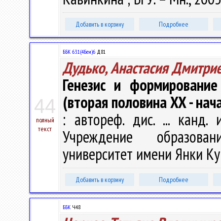
Добавить в корзину
Подробнее
ББК 63.1(4Беи)6
Д81
Дудько, Анастасия Дмитри
Генезис и формирование
(вторая половина XX - нач
44
: автореф. дис. ... канд.
полный
текст
Учреждение образован
университет имени Янки Купа
Добавить в корзину
Подробнее
ББК
Ч48