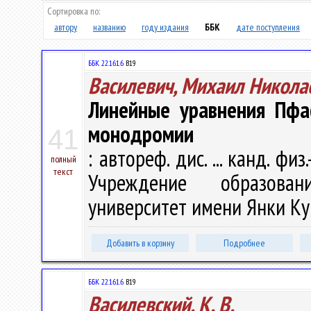
Сортировка по:
автору
названию
году издания
ББК
дате поступления
ББК 22.161.6
В19
Василевич, Михаил Никола
Линейные уравнения Пфа
монодромии
41
: автореф. дис. ... канд. физ
полный
текст
Учреждение образован
университет имени Янки Купа
Добавить в корзину
Подробнее
ББК 22.161.6
В19
Василевский, К. В.