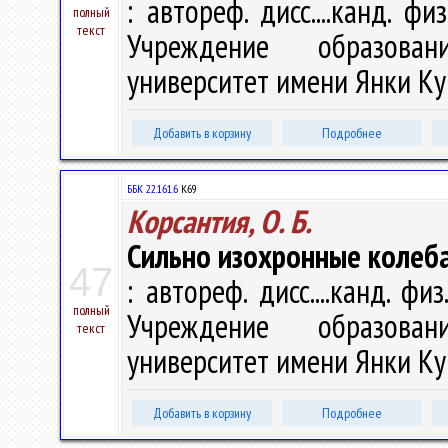
: автореф. дисс....канд. фи
полный
текст
Учреждение образован
университет имени Янки Купа
Добавить в корзину
Подробнее
ББК 22.161.6
К69
Корсантия, О. Б.
Сильно изохронные колеба
47
: автореф. дисс....канд. физ
полный
Учреждение образован
текст
университет имени Янки Купа
Добавить в корзину
Подробнее