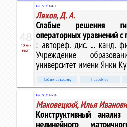
ББК 22.161.6
Л98
Ляхов, Д. А.
Слабые решения гипе
операторных уравнений с
48
: автореф. дис. ... канд. ф
полный
текст
Учреждение образован
университет имени Янки Купа
Добавить в корзину
Подробнее
ББК 22.161.6
М16
Маковецкий, Илья Иванови
Конструктивный анализ
нелинейного матрично