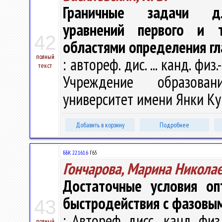
Граничные задачи дл
уравнений первого и 
42
областями определения гл
полный
: автореф. дис. ... канд. физ
текст
Учреждение образован
университет имени Янки Купа
Добавить в корзину
Подробнее
ББК 22.161.6
Г65
Гончарова, Марина Никола
Достаточные условия оп
быстродействия с фазовы
43
: Автореф. дисс....канд. физ
полный