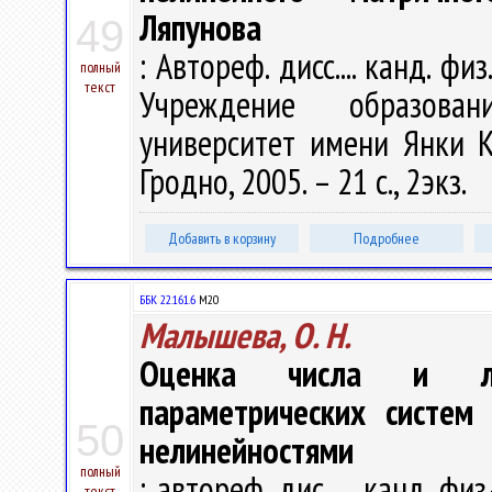
Ляпунова
49
: Автореф. дисс.... канд. фи
полный
текст
Учреждение образован
университет имени Янки Ку
Гродно, 2005. – 21 с., 2экз.
Добавить в корзину
Подробнее
ББК 22.161.6
М20
Малышева, О. Н.
Оценка числа и ло
параметрических систем
50
нелинейностями
полный
: автореф. дис. ... канд. фи
текст