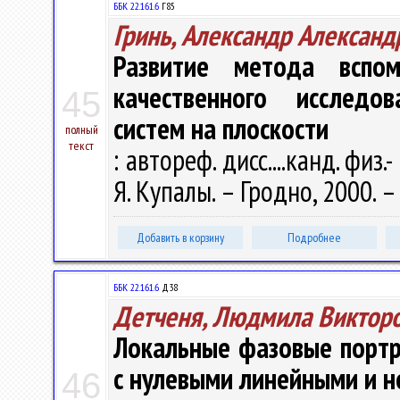
ББК 22.161.6
Г85
Гринь, Александр Александ
Развитие метода вспо
качественного исследо
45
систем на плоскости
полный
текст
: автореф. дисс....канд. физ.-
Я. Купалы. – Гродно, 2000. – 
Добавить в корзину
Подробнее
ББК 22.161.6
Д38
Детченя, Людмила Виктор
Локальные фазовые портр
с нулевыми линейными и 
46