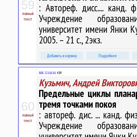
59
: Автореф. дисс.... канд. 
полный
Учреждение образован
текст
университет имени Янки Купа
2005. – 21 с., 2экз.
Добавить в корзину
Подробнее
ББК 22.161.61
К89
Кузьмич, Андрей Викторов
Предельные циклы плана
тремя точками покоя
60
: автореф. дис. ... канд. фи
полный
текст
Учреждение образован
университет имени Янки Купа