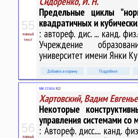
Сидоренко, И. Н.
Предельные циклы "норм
квадратичных и кубически
55
: автореф. дис. ... канд. фи
полный
текст
Учреждение образован
университет имени Янки Купа
Добавить в корзину
Подробнее
ББК 22.161.6
Х22
Хартовский, Вадим Евгень
Некоторые конструктив
управления системами со 
56
: Автореф. дисс.... канд. фи
полный