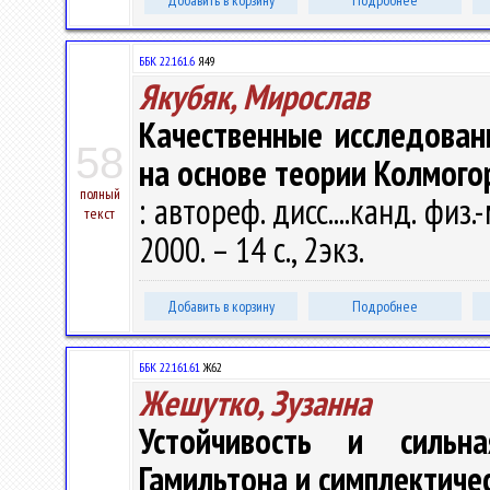
Добавить в корзину
Подробнее
ББК 22.161.6
Я49
Якубяк, Мирослав
Качественные исследован
58
на основе теории Колмогор
полный
: автореф. дисс....канд. физ.
текст
2000. – 14 с., 2экз.
Добавить в корзину
Подробнее
ББК 22.161.61
Ж62
Жешутко, Зузанна
Устойчивость и сильн
Гамильтона и симплектиче