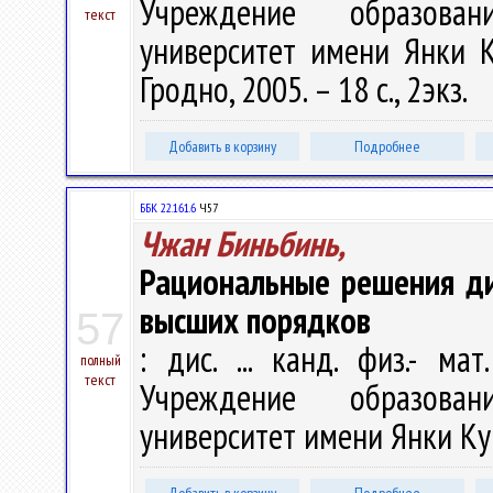
Учреждение образован
текст
университет имени Янки Ку
Гродно, 2005. – 18 с., 2экз.
Добавить в корзину
Подробнее
ББК 22.161.6
Ч57
Чжан Биньбинь,
Рациональные решения д
высших порядков
57
: дис. ... канд. физ.- м
полный
текст
Учреждение образован
университет имени Янки Купа