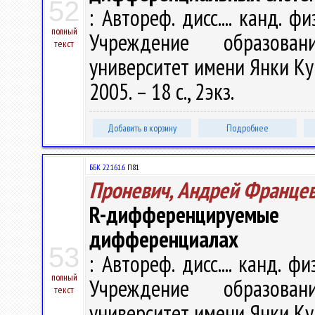
52
: Автореф. дисс.... канд. фи
полный
Учреждение образован
текст
университет имени Янки Купал
2005. – 18 с., 2экз.
Добавить в корзину
Подробнее
ББК 22.161.6
П81
Проневич, Андрей Франце
R-дифференцируемы
дифференциалах
53
: Автореф. дисс.... канд. фи
полный
Учреждение образован
текст
университет имени Янки Купал