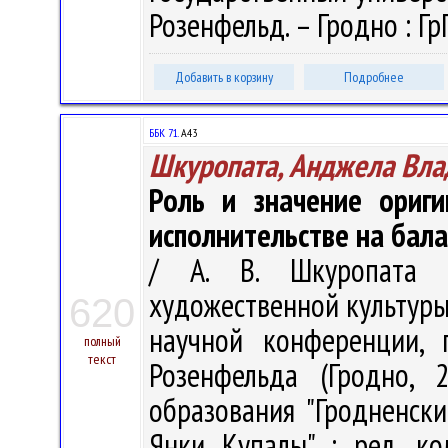
Розенфельд. – Гродно : ГрГ
Добавить в корзину
Подробнее
ББК 71.
А43
Шкуропата, Анджела Вл
Роль и значение ориги
исполнительстве на бал
/ А. В. Шкуропата 
художественной культуры.
620
научной конференции, 
полный
текст
Розенфельда (Гродно, 
образования "Гродненск
Янки Купалы" ; ред. кол