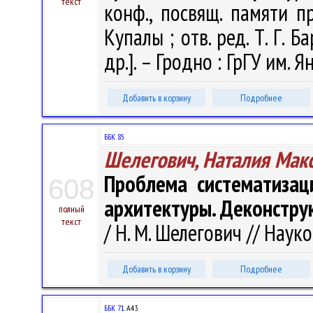
текст
конф., посвящ. памяти п
Купалы ; отв. ред. Т. Г. Б
др.]. – Гродно : ГрГУ им. 
Добавить в корзину
Подробнее
ББК 85
Шелегович, Наталия Мак
Проблема систематизац
608
архитектуры. Деконстру
полный
текст
/ Н. М. Шелегович // Науко
Добавить в корзину
Подробнее
ББК 71.
А43