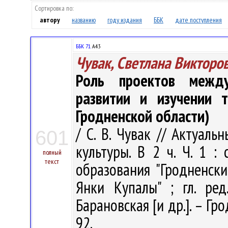
Сортировка по:
автору
названию
году издания
ББК
дате поступления
ББК 71.
А43
Чувак, Светлана Викторо
Роль проектов межд
развитии и изучении 
Гродненской области)
/ С. В. Чувак // Актуал
601
культуры. В 2 ч. Ч. 1 :
полный
текст
образования "Гродненск
Янки Купалы" ; гл. ред.
Барановская [и др.]. – Гро
92.