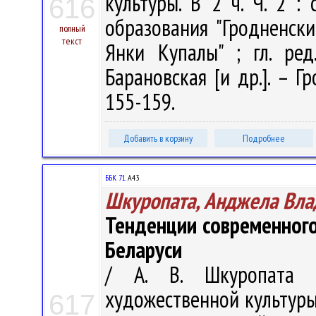
культуры. В 2 ч. Ч. 2 :
616
образования "Гродненск
полный
текст
Янки Купалы" ; гл. ред.
Барановская [и др.]. – Гр
155-159.
Добавить в корзину
Подробнее
ББК 71.
А43
Шкуропата, Анджела Вл
Тенденции современного
Беларуси
/ А. В. Шкуропата 
художественной культуры. 
617