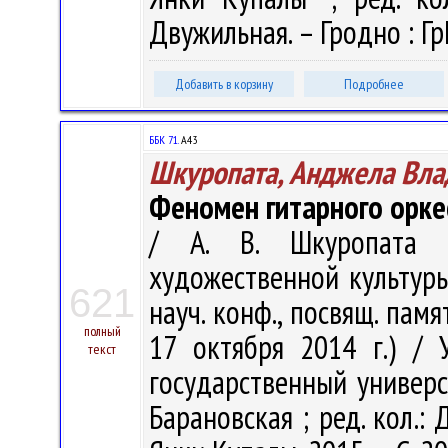
Двужильная. – Гродно : ГрГ
Добавить в корзину
Подробнее
ББК 71.
А43
Шкуропата, Анджела Вл
Феномен гитарного орке
/ А. В. Шкуропата 
художественной культуры.
621
науч. конф., посвящ. памя
полный
17 октября 2014 г.) / 
текст
государственный универси
Барановская ; ред. кол.: 