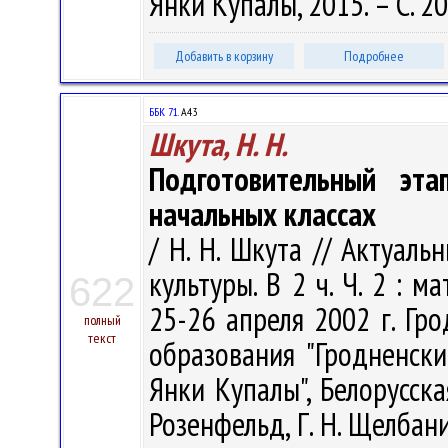
Янки Купалы, 2015. – С. 2
Добавить в корзину
Подробнее
ББК 71.
А43
Шкута, Н. Н.
Подготовительный эт
начальных классах
/ Н. Н. Шкута // Актуал
культуры. В 2 ч. Ч. 2 : 
622
25-26 апреля 2002 г. Гр
полный
текст
образования "Гродненск
Янки Купалы", Белорусская
Розенфельд, Г. Н. Щелбанин