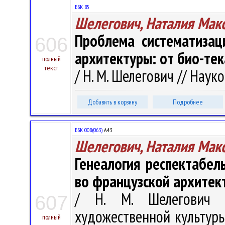
ББК 85
Шелегович, Наталия Мак
Проблема систематизац
606
архитектуры: от био-те
полный
текст
/ Н. М. Шелегович // Науко
Добавить в корзину
Подробнее
ББК 008(063)
А43
Шелегович, Наталия Мак
Генеалогия респектабел
во французской архитектур
/ Н. М. Шелегович 
607
художественной культуры :
полный