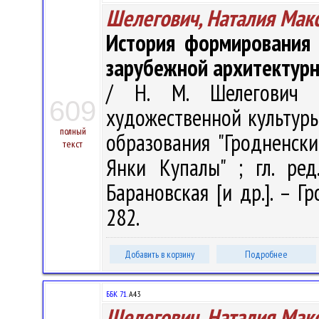
Шелегович, Наталия Мак
История формирования 
зарубежной архитектурн
/ Н. М. Шелегович 
609
художественной культуры :
полный
образования "Гродненск
текст
Янки Купалы" ; гл. ред.
Барановская [и др.]. – Гр
282.
Добавить в корзину
Подробнее
ББК 71.
А43
Шелегович, Наталия Мак