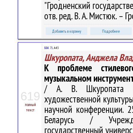
"Гродненский государств
отв. ред. В. А. Мистюк. – Г
Добавить в корзину
Подробнее
ББК 71.
А43
Шкуропата, Анджела Вл
К проблеме стилево
музыкальном инструмен
/ А. В. Шкуропата 
619
художественной культуры.
полный
научной конференции. 25
текст
Беларусь / Учрежде
государственный университ