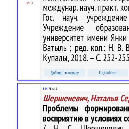
текст
междунар. науч.-практ. конф
Гос. науч. учреждени
Учреждение образова
университет имени Янки Ку
Ватыль ; ред. кол.: Н. В.
Купалы, 2018. – С. 252-25
Добавить в корзину
Подробнее
ББК 71.
А43
Шершеневич, Наталья Се
Проблемы формирован
восприятию в условиях 
/ Н. С. Шершеневич 