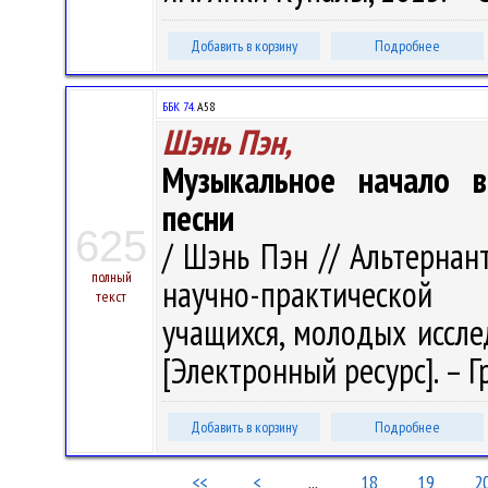
Добавить в корзину
Подробнее
ББК 74.
А58
Шэнь Пэн,
Музыкальное начало в
песни
625
/ Шэнь Пэн // Альтернан
полный
научно-практической
текст
учащихся, молодых исслед
[Электронный ресурс]. – Гр
Добавить в корзину
Подробнее
<<
<
...
18
19
2