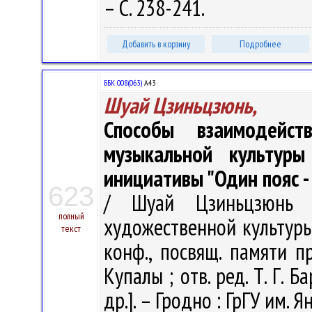
– С. 238-241.
Добавить в корзину
Подробнее
ББК 008(063)
А43
Шуай Цзиньцзюнь,
Способы взаимодейст
музыкальной культур
инициативы "Один пояс -
623
/ Шуай Цзиньцзюнь 
полный
художественной культуры :
текст
конф., посвящ. памяти п
Купалы ; отв. ред. Т. Г. Б
др.]. – Гродно : ГрГУ им. 