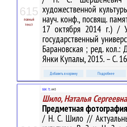
художественной культуры.
615
науч. конф., посвящ. памя
полный
текст
17 октября 2014 г.) / 
государственный универси
Барановская ; ред. кол.: 
Янки Купалы, 2015. – С. 1
Добавить в корзину
Подробнее
ББК 71.
А43
Шило, Наталья Сергеевна
Предметная фотография
/ Н. С. Шило // Актуал