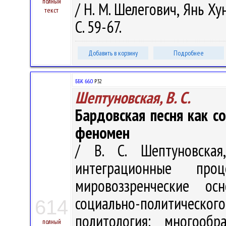
полный
/ Н. М. Шелегович, Янь Ху
текст
С. 59-67.
Добавить в корзину
Подробнее
ББК 66.0
Р32
Шептуновская, В. С.
Бардовская песня как с
феномен
/ В. С. Шептуновская
интеграционные про
мировоззренческие ос
социально-политичес
614
политология: многооб
полный