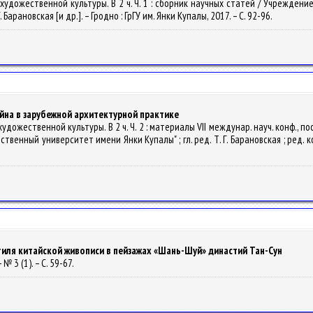
 художественной культуры. В 2 ч. Ч. 1 : сборник научных статей / Учрежде
 Г. Барановская [и др.]. – Гродно : ГрГУ им. Янки Купалы, 2017. – С. 92-96.
айна в зарубежной архитектурной практике
дожественной культуры. В 2 ч. Ч. 2 : материалы VII междунар. науч. конф., по
венный университет имени Янки Купалы" ; гл. ред. Т. Г. Барановская ; ред. кол.
иля китайской живописи в пейзажах «Шань-Шуй» династий Тан-Сун
№ 3 (1). – С. 59-67.