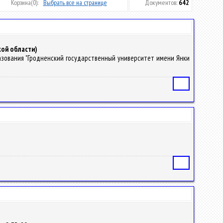
Корзина
(0):
Выбрать все на странице
Документов:
642
кой области)
бразования "Гродненский государственный университет имени Янки
Статья
Статья