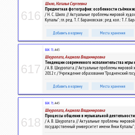
Шило, Наталья Сергеевна
Предметная фотография: особенности съёмки ж
616
/ Н. С. Шило // Актуальные проблемы мировой худо
Купалы" ; гл. ред. Т. Г. Барановская ; ред. кол.: Т. Г. 
Добавить в корзину
Места хранения
ББК 71.
А43
Шкуропата, Анджела Владимировна
Тенденции современного исполнительства игры н
617
/ А. В. Шкуропата // Актуальные проблемы мировой х
2012 г. / Учреждение образования "Гродненский госуда
Добавить в корзину
Места хранения
ББК 71.
А43
Шкуропата, Анджела Владимировна
Процессы общения в музыкальной деятельности
618
/ А. В. Шкуропата // Актуальные проблемы мировой
государственный университет имени Янки Купалы" ; отв