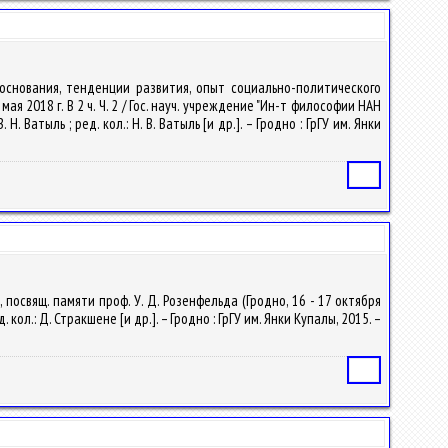
 основания, тенденции развития, опыт социально-политического
я 2018 г. В 2 ч. Ч. 2 / Гос. науч. учреждение "Ин-т философии НАН
Ватыль ; ред. кол.: Н. В. Ватыль [и др.]. – Гродно : ГрГУ им. Янки
Статья
 посвящ. памяти проф. У. Д. Розенфельда (Гродно, 16 - 17 октября
ол.: Д. Стракшене [и др.]. – Гродно : ГрГУ им. Янки Купалы, 2015. –
Статья