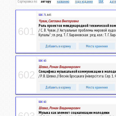
Сортировка по:
автору
названию
году издания
ББК
дате
ББК 71.
А43
Чувак, Светлана Викторовна
Роль проектов международной технической помо
601
/ С. В. Чувак // Актуальные проблемы мировой худ
Купалы" ; гл. ред. Т. Г. Барановская ; ред. кол.: Т. Г. Б
Добавить в корзину
Места хранения
ББК 60.
Шевко, Роман Владимирович
Специфика музыкальной коммуникации в молод
602
/ Р. В. Шевко // Веснік Брэсцкага ўніверсітэта. Сер. 1,
Добавить в корзину
Места хранения
ББК 60.
Шевко, Роман Владимирович
Музыка как элемент социализации молодежи