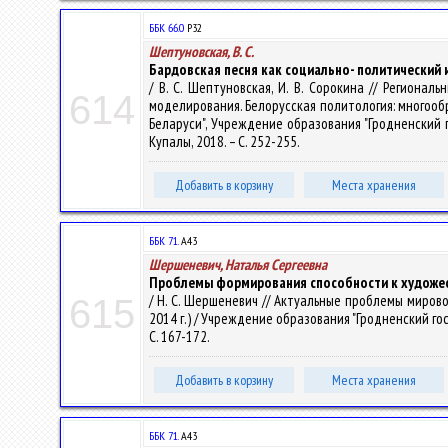
ББК 66.0
Р32
Шептуновская, В. С.
Бардовская песня как социально- политический
/ В. С. Шептуновская, И. В. Сорокина // Регион
614
моделирования. Белорусская политология: многообраз
Беларуси", Учреждение образования "Гродненский госу
Купалы, 2018. – С. 252-255.
Добавить в корзину
Места хранения
ББК 71.
А43
Шершеневич, Наталья Сергеевна
Проблемы формирования способности к художес
/ Н. С. Шершеневич // Актуальные проблемы мировой 
615
2014 г.) / Учреждение образования "Гродненский госуд
С. 167-172.
Добавить в корзину
Места хранения
ББК 71.
А43