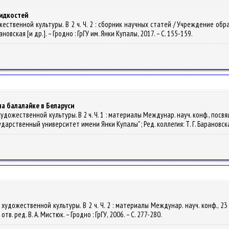
идкостей
жественной культуры. В 2 ч. Ч. 2 : сборник научных статей / Учреждение о
Барановская [и др.]. – Гродно : ГрГУ им. Янки Купалы, 2017. – С. 155-159.
а балалайке в Беларуси
удожественной культуры. В 2 ч. Ч. 1 : материалы Междунар. науч. конф., посв
рственный университет имени Янки Купалы" ; Ред. коллегия: Т. Г. Барановская [и
 художественной культуры. В 2 ч. Ч. 2 : материалы Междунар. науч. конф., 
. ред. В. А. Мистюк. – Гродно : ГрГУ, 2006. – С. 277-280.