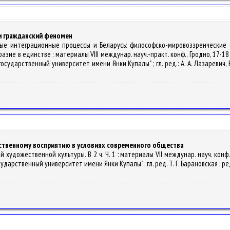
 и гражданский феномен
альные интеграционные процессы и Беларусь: философско-мировоззренческие
ие в единстве : материалы VIII междунар. науч.-практ. конф., Гродно, 17-18 ма
дарственный университет имени Янки Купалы" ; гл. ред.: А. А. Лазаревич, В. Н. 
твенному восприятию в условиях современного общества
художественной культуры. В 2 ч. Ч. 1 : материалы VII междунар. науч. конф.,
арственный университет имени Янки Купалы" ; гл. ред. Т. Г. Барановская ; ред. к