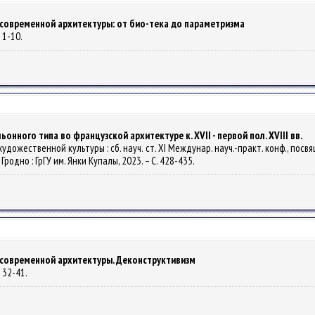
современной архитектуры: от био-тека до параметризма
. 1-10.
нного типа во французской архитектуре к. XVII - первой пол. XVIII вв.
дожественной культуры : сб. науч. ст. XI Междунар. науч.-практ. конф., посвящ.
 – Гродно : ГрГУ им. Янки Купалы, 2023. – С. 428-435.
современной архитектуры. Деконструктивизм
. 32-41.