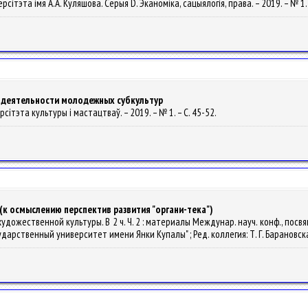
рсітэта імя А.А. Куляшова. Серыя D. Эканоміка, сацыялогія, права. – 2019. – № 1. 
 деятельности молодежных субкультур
рсітэта культуры і мастацтваў. – 2019. – № 1. – С. 45-52.
(к осмыслению перспектив развития "органи-тека")
удожественной культуры. В 2 ч. Ч. 2 : материалы Междунар. науч. конф., посв
рственный университет имени Янки Купалы" ; Ред. коллегия: Т. Г. Барановская [и