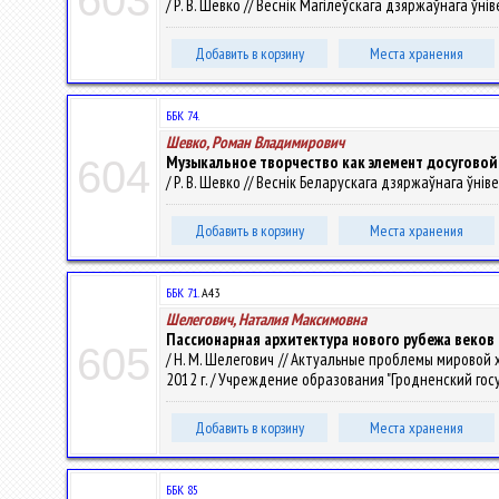
603
/ Р. В. Шевко // Веснік Магілёўскага дзяржаўнага ўніве
Добавить в корзину
Места хранения
ББК 74.
Шевко, Роман Владимирович
Музыкальное творчество как элемент досуговой
604
/ Р. В. Шевко // Веснік Беларускага дзяржаўнага ўніве
Добавить в корзину
Места хранения
ББК 71.
А43
Шелегович, Наталия Максимовна
Пассионарная архитектура нового рубежа веков 
605
/ Н. М. Шелегович // Актуальные проблемы мировой х
2012 г. / Учреждение образования "Гродненский госуда
Добавить в корзину
Места хранения
ББК 85