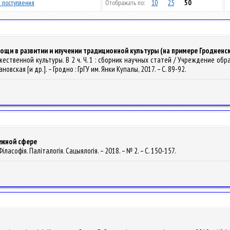
 поступления
Отображать по:
10
25
50
щи в развитии и изучении традиционной культуры (на примере Гродненс
ожественной культуры. В 2 ч. Ч. 1 : сборник научных статей / Учреждение о
арановская [и др.]. – Гродно : ГрГУ им. Янки Купалы, 2017. – С. 89-92.
ежной сфере
 Філасофія. Паліталогія. Сацыялогія. – 2018. – № 2. – С. 150-157.