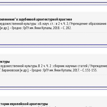
зеленения" в зарубежной архитектурной практике
удожественной культуры : сб. науч. ст. : в 2 ч. Ч. 2 / Учреждение образован
 [и др.]. – Гродно : ГрГУ им. Янки Купалы, 2018. – С. 282.
ектуры
 художественной культуры. В 2 ч. Ч. 2 : сборник научных статей / Учрежде
. Г. Барановская [и др.]. – Гродно : ГрГУ им. Янки Купалы, 2017. – С. 151-155.
истории европейской архитектуры