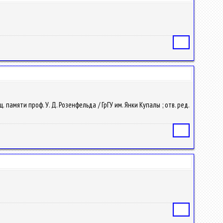
Статья
 памяти проф. У. Д. Розенфельда / ГрГУ им. Янки Купалы ; отв. ред.
Статья
Статья