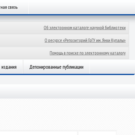
ная связь
Об электронном каталоге научной библиотеки
О ресурсе «Репозиторий ГрГУ им. Янки Купалы»
Помощь в поиске по электронному каталогу
 издания
Депонированные публикации