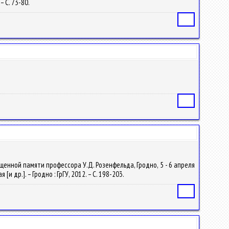
– С. 73-80.
Статья
Статья
ященной памяти профессора У.Д. Розенфельда, Гродно, 5 - 6 апреля
 др.]. – Гродно : ГрГУ, 2012. – С. 198-203.
Статья