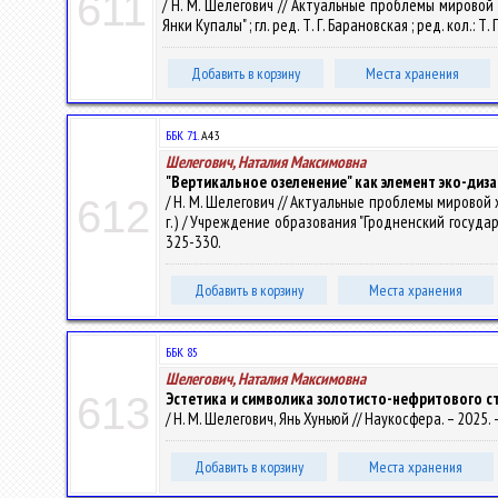
611
/ Н. М. Шелегович // Актуальные проблемы мировой
Янки Купалы" ; гл. ред. Т. Г. Барановская ; ред. кол.: Т.
Добавить в корзину
Места хранения
ББК 71.
А43
Шелегович, Наталия Максимовна
"Вертикальное озеленение" как элемент эко-диз
/ Н. М. Шелегович // Актуальные проблемы мировой ху
612
г.) / Учреждение образования "Гродненский государст
325-330.
Добавить в корзину
Места хранения
ББК 85
Шелегович, Наталия Максимовна
Эстетика и символика золотисто-нефритового ст
613
/ Н. М. Шелегович, Янь Хуньюй // Наукосфера. – 2025. – 
Добавить в корзину
Места хранения