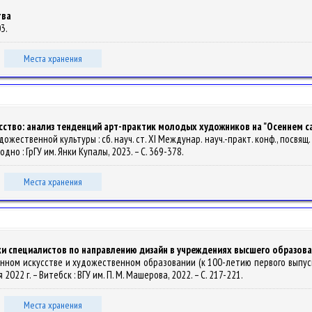
тва
03.
Места хранения
ство: анализ тенденций арт-практик молодых художников на "Осеннем с
жественной культуры : сб. науч. ст. XI Междунар. науч.-практ. конф., посвящ. п
Гродно : ГрГУ им. Янки Купалы, 2023. – С. 369-378.
Места хранения
и специалистов по направлению дизайн в учреждениях высшего образов
еменном искусстве и художественном образовании (к 100-летию первого выпу
2022 г. – Витебск : ВГУ им. П. М. Машерова, 2022. – С. 217-221.
Места хранения