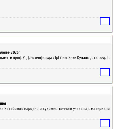
Статья
алоне-2023"
амяти проф. У. Д. Розенфельда / ГрГУ им. Янки Купалы ; отв. ред. Т.
Статья
ания
ска Витебского народного художественного училища) : материалы
Статья