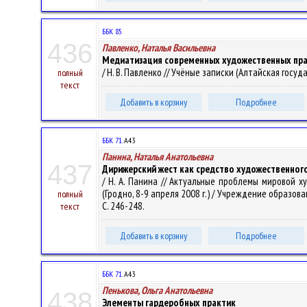
ББК 85
436
Павленко, Наталья Васильевна
Медиатизация современных художественных пр
/ Н. В. Павленко // Учёные записки (Алтайская госуда
полный
текст
Добавить в корзину
Подробнее
ББК 71.
А43
Панина, Наталья Анатольевна
437
Дирижерский жест как средство художественного
/ Н. А. Панина // Актуальные проблемы мировой 
(Гродно, 8-9 апреля 2008 г.) / Учреждение образовани
полный
С. 246-248.
текст
Добавить в корзину
Подробнее
ББК 71.
А43
Пенькова, Ольга Анатольевна
438
Элементы гардеробных практик