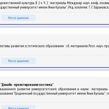
удожественной культуры. В 2 ч. Ч. 2 : материалы Междунар. науч. конф., посв
рственный университет имени Янки Купалы" ; Ред. коллегия: Т. Г. Барановская [и
Места хранения
ктивы развития эстетического образования : сб. материалов Респ. науч.-практ.
Места хранения
 "Дизайн - проектирование костюма"
вационного развития университетского образования и науки : материалы М
ания "Гродненский государственный университет имени Янки Купалы" ; гл. ред. А
Места хранения