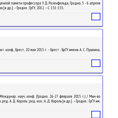
ященной памяти профессора У.Д. Розенфельда, Гродно, 5 - 6 апреля
 др.]. – Гродно : ГрГУ, 2012. – С. 131-135.
Статья
 конф., Брест, 20 мая 2015 г. – Брест : БрГУ имени А. С. Пушкина,
Статья
еждунар. науч. конф. (Гродно, 26-27 февраля 2015 г.) / Мин-во
. Д. Король ; ред. кол.: А. Д. Король [и др.]. – Гродно : ГрГУ им.
Статья