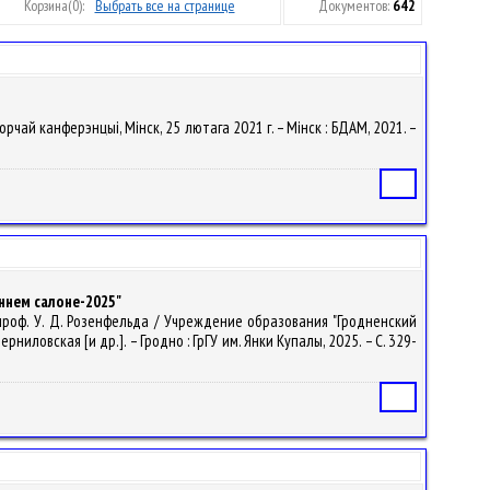
Корзина
(0):
Выбрать все на странице
Документов:
642
орчай канферэнцыі, Мінск, 25 лютага 2021 г. – Мінск : БДАМ, 2021. –
Статья
ннем салоне-2025"
проф. У. Д. Розенфельда / Учреждение образования "Гродненский
ловская [и др.]. – Гродно : ГрГУ им. Янки Купалы, 2025. – С. 329-
Статья