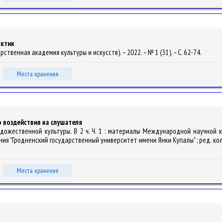
актик
рственная академия культуры и искусств). – 2022. – № 1 (31). – С. 62-74.
Места хранения
 воздействия на слушателя
художественной культуры. В 2 ч. Ч. 1 : материалы Международной научной
я "Гродненский государственный университет имени Янки Купалы" ; ред. кол.: А. П
Места хранения