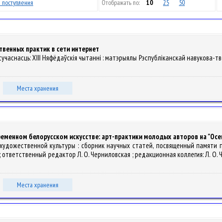
 поступления
Отображать по:
10
25
50
венных практик в сети интернет
і сучаснасць: XIII Няфёдаўскія чытанні : матэрыялы Рэспубліканскай навукова-тв
Места хранения
ременном белорусском искусстве: арт-практики молодых авторов на "Осе
 художественной культуры : сборник научных статей, посвященный памяти 
тветственный редактор Л. О. Черниловская ; редакционная коллегия: Л. О. Черни
Места хранения