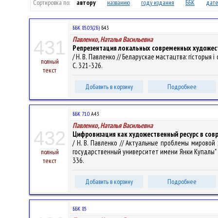
Сортировка по:
автору
названию
году издания
ББК
дате
ББК 85.03(2Б)
Б43
Павленко, Наталья Васильевна
431
Репрезентация локальных современных художест
/ Н. В. Павленко // Беларускае мастацтва: гісторыя 
полный
С. 321-326.
текст
Добавить в корзину
Подробнее
ББК 71.0
А43
Павленко, Наталья Васильевна
432
Цифровизация как художественный ресурс в сов
/ Н. В. Павленко // Актуальные проблемы мировой
государственный университет имени Янки Купалы" ; о
полный
336.
текст
Добавить в корзину
Подробнее
ББК 85