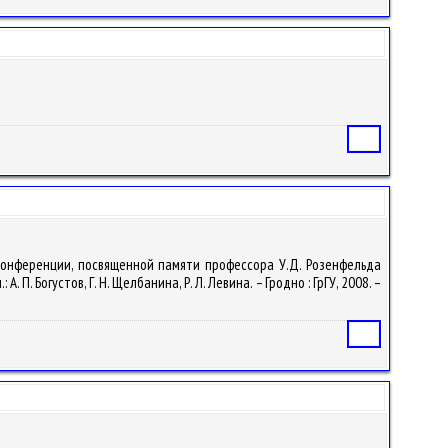
Статья
 конференции, посвященной памяти профессора У.Д. Розенфельда
. Богустов, Г. Н. Щелбанина, Р. Л. Левина. – Гродно : ГрГУ, 2008. –
Статья