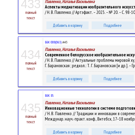
433
Павленко, Наталья Васильевна
Аспекты медиатизации изобразительного искусс
/ Н. В. Павленко // Артэфакт. – 2023. – № 20. – С. 98-1
полный
текст
Добавить в корзину
Подробнее
ББК 008(063)
А43
Павленко, Наталья Васильевна
434
Современное белорусское изобразительное искус
/ Н. В. Павленко // Актуальные проблемы мировой худо
полный
Г. Барановская ; редкол.: Т. Г. Барановская [и др.]. – 
текст
Добавить в корзину
Подробнее
ББК 85.
Павленко, Наталья Васильевна
435
Инновационные технологии в системе подготовк
/ Н. В. Павленко // Традиции и инновации в совр
полный
Междунар. науч.-практ. конф., Витебск, 17–18 ноября 
текст
Добавить в корзину
Подробнее