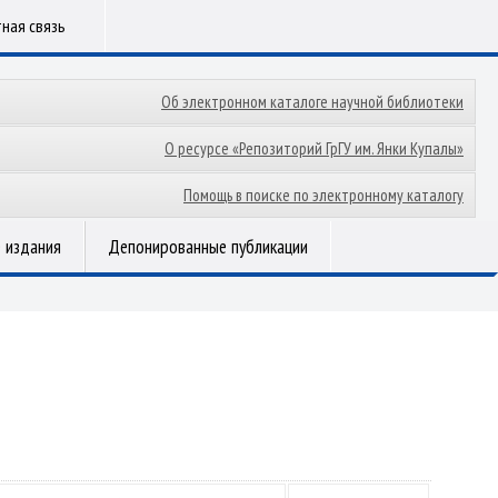
ная связь
Об электронном каталоге научной библиотеки
О ресурсе «Репозиторий ГрГУ им. Янки Купалы»
Помощь в поиске по электронному каталогу
 издания
Депонированные публикации