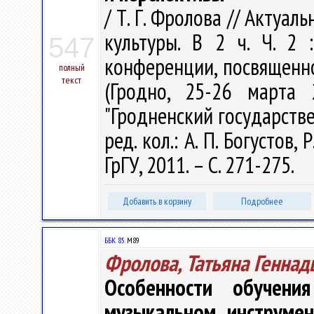
/ Т. Г. Фролова // Акту
культуры. В 2 ч. Ч. 2
547
конференции, посвященно
полный
текст
(Гродно, 25-26 марта 
"Гродненский государств
ред. кол.: А. П. Богустов, 
ГрГУ, 2011. – С. 271-275.
Добавить в корзину
Подробнее
ББК 85.
М89
Фролова, Татьяна Геннад
Особенности обучени
музыкальном инструмен