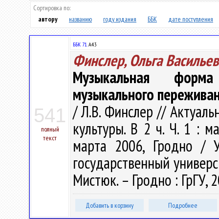
Сортировка по:
автору
названию
году издания
ББК
дате поступления
ББК 71.
А43
Финслер, Ольга Васильев
Музыкальная форм
музыкального пережива
/ Л.В. Финслер // Актуа
541
культуры. В 2 ч. Ч. 1 : 
полный
текст
марта 2006, Гродно / 
государственный университ
Мистюк. – Гродно : ГрГУ, 2
Добавить в корзину
Подробнее