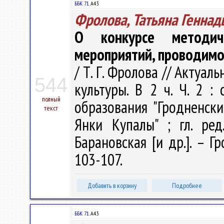
ББК 71.
А43
Фролова, Татьяна Геннад
О конкурсе методиче
мероприятий, проводимом
/ Т. Г. Фролова // Акту
544
культуры. В 2 ч. Ч. 2 :
полный
образования "Гродненск
текст
Янки Купалы" ; гл. ред.
Барановская [и др.]. – Гр
103-107.
Добавить в корзину
Подробнее
ББК 71.
А43