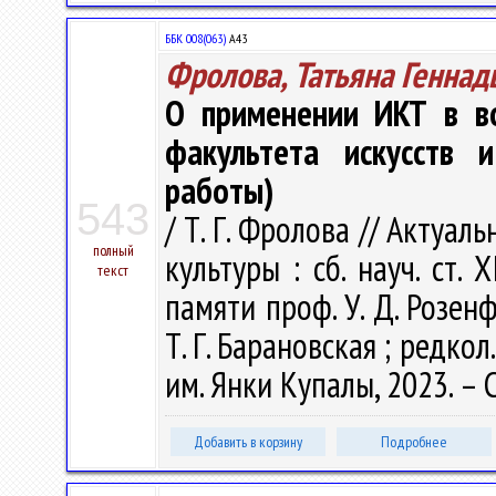
ББК 008(063)
А43
Фролова, Татьяна Геннад
О применении ИКТ в во
факультета искусств 
работы)
543
/ Т. Г. Фролова // Акту
полный
культуры : сб. науч. ст. 
текст
памяти проф. У. Д. Розенф
Т. Г. Барановская ; редкол.
им. Янки Купалы, 2023. – 
Добавить в корзину
Подробнее