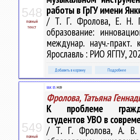
работы в ГрГУ имени Янк
548
/ Т. Г. Фролова, Е. Н.
полный
текст
образование: инноваци
междунар. науч.-практ. 
Ярославль : РИО ЯГПУ, 202
Добавить в корзину
Подробнее
ББК 85.
М89
Фролова, Татьяна Геннад
К проблеме граждан
студентов УВО в соврем
549
/ Т. Г. Фролова, А. В
полный