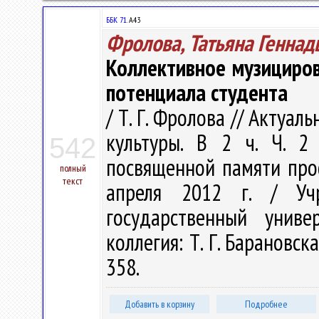
ББК 71.
А43
Фролова, Татьяна Геннад
Коллективное музициров
потенциала студента
/ Т. Г. Фролова // Акту
культуры. В 2 ч. Ч. 2
542
посвященной памяти проф
полный
текст
апреля 2012 г. / Учр
государственный унив
коллегия: Т. Г. Барановская
358.
Добавить в корзину
Подробнее