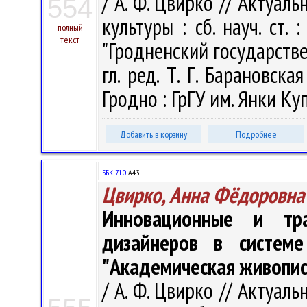
/ А. Ф. Цвирко // Актуа
554
культуры : сб. науч. ст.
полный
текст
"Гродненский государств
гл. ред. Т. Г. Барановская
Гродно : ГрГУ им. Янки Куп
Добавить в корзину
Подробнее
ББК 71.0
А43
Цвирко, Анна Фёдоровна
Инновационные и тр
дизайнеров в систем
"Академическая живопис
/ А. Ф. Цвирко // Актуа