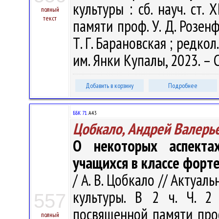
культуры : сб. науч. ст. 
полный
текст
памяти проф. У. Д. Розенф
Т. Г. Барановская ; редкол.
им. Янки Купалы, 2023. – 
Добавить в корзину
Подробнее
ББК 71.
А43
Цобкало, Андрей Валерь
О некоторых аспекта
учащихся в классе форт
/ А. В. Цобкало // Акту
культуры. В 2 ч. Ч. 2
557
посвященной памяти проф
полный