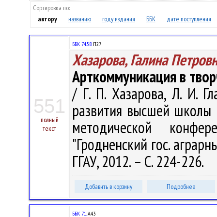
Сортировка по:
автору
названию
году издания
ББК
дате поступления
ББК 74.58
П27
Хазарова, Галина Петров
Арткоммуникация в твор
/ Г. П. Хазарова, Л. И. Г
551
развития высшей школы 
полный
методической конфер
текст
"Гродненский гос. аграрный 
ГГАУ, 2012. – С. 224-226.
Добавить в корзину
Подробнее
ББК 71.
А43