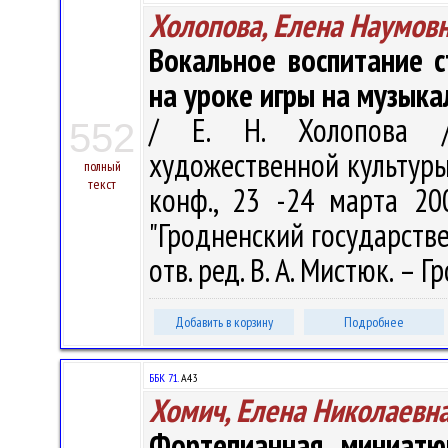
Холопова, Елена Наумов
Вокальное воспитание с
на уроке игры на музык
/ Е. Н. Холопова /
552
художественной культуры. 
полный
текст
конф., 23 -24 марта 20
"Гродненский государств
отв. ред. В. А. Мистюк. – Г
Добавить в корзину
Подробнее
ББК 71.
А43
Хомич, Елена Николаевн
Фортепианная миниатю