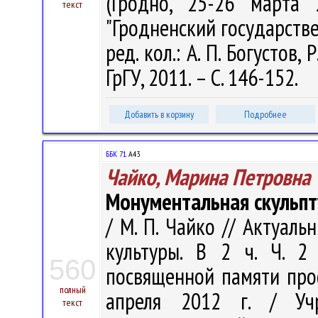
(Гродно, 25-26 марта 
текст
"Гродненский государств
ред. кол.: А. П. Богустов, 
ГрГУ, 2011. – С. 146-152.
Добавить в корзину
Подробнее
ББК 71.
А43
Чайко, Марина Петровна
Монументальная скульпту
/ М. П. Чайко // Актуал
культуры. В 2 ч. Ч. 2
560
посвященной памяти проф
полный
апреля 2012 г. / Учр
текст