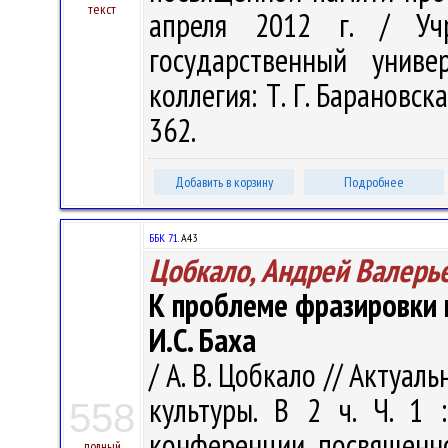
текст
апреля 2012 г. / Учр
государственный унив
коллегия: Т. Г. Барановская
362.
Добавить в корзину
Подробнее
ББК 71.
А43
Цобкало, Андрей Валерь
К проблеме фразировки 
И.С. Баха
/ А. В. Цобкало // Акту
культуры. В 2 ч. Ч. 1
558
конференции, посвященно
полный