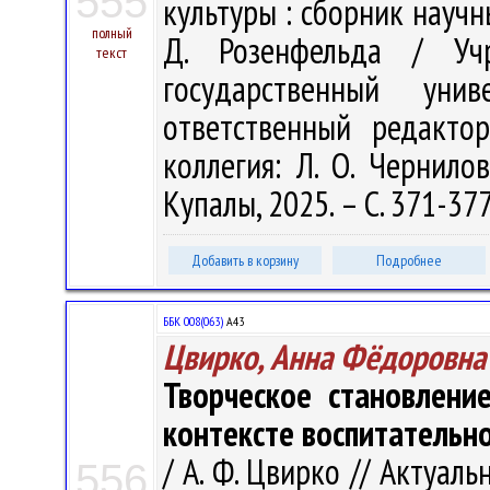
555
культуры : сборник научн
полный
Д. Розенфельда / Учр
текст
государственный ун
ответственный редакто
коллегия: Л. О. Чернилов
Купалы, 2025. – С. 371-377
Добавить в корзину
Подробнее
ББК 008(063)
А43
Цвирко, Анна Фёдоровна
Творческое становлени
контексте воспитательн
/ А. Ф. Цвирко // Актуа
556