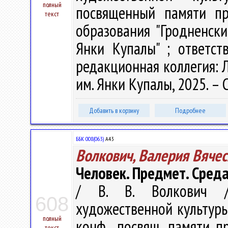
полный
посвященный памяти пр
текст
образования "Гродненск
Янки Купалы" ; ответст
редакционная коллегия: Л.
им. Янки Купалы, 2025. – 
Добавить в корзину
Подробнее
ББК 008(063)
А43
Волкович, Валерия Вяче
Человек. Предмет. Среда
/ В. В. Волкович /
608
художественной культуры :
полный
конф., посвящ. памяти п
текст