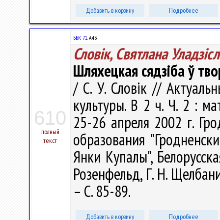
Добавить в корзину
Подробнее
ББК 71.
А43
Словік, Святлана Уладзіс
Шляхецкая сядзіба ў тво
/ С. У. Словік // Актуа
культуры. В 2 ч. Ч. 2 : 
610
25-26 апреля 2002 г. Гр
полный
образования "Гродненск
текст
Янки Купалы", Белорусская
Розенфельд, Г. Н. Щелбанин
– С. 85-89.
Добавить в корзину
Подробнее