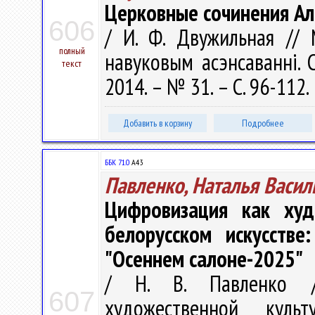
Церковные сочинения Ал
606
/ И. Ф. Двужильная // 
полный
навуковым асэнсаванні. С
текст
2014. – № 31. – С. 96-112.
Добавить в корзину
Подробнее
ББК 71.0
А43
Павленко, Наталья Васил
Цифровизация как худ
белорусском искусстве
"Осеннем салоне-2025"
/ Н. В. Павленко /
607
художественной куль