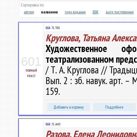
Сортировка по:
автору
названию
году издания
ББК
дате поступления
ББК 71.
Т65
Круглова, Татьяна Алекс
Художественное оф
театрализованном пред
601
/ Т. А. Круглова // Трады
полный
текст
Вып. 2 : зб. навук. арт. – 
159.
Добавить в корзину
Подробнее
ББК 71.
А43
Разова, Елена Леонидовн