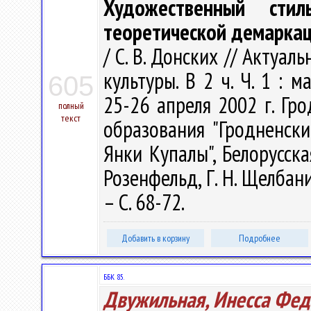
Художественный сти
теоретической демарка
/ С. В. Донских // Акту
культуры. В 2 ч. Ч. 1 : 
605
25-26 апреля 2002 г. Гр
полный
текст
образования "Гродненск
Янки Купалы", Белорусская
Розенфельд, Г. Н. Щелбанин
– С. 68-72.
Добавить в корзину
Подробнее
ББК 85.
Двужильная, Инесса Фед