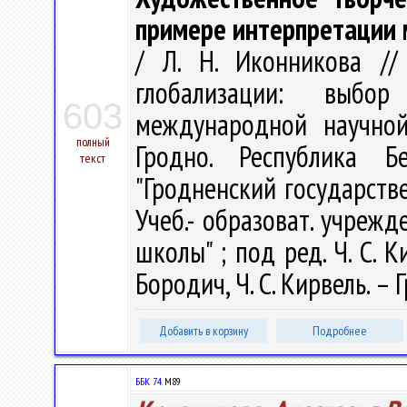
примере интерпретации 
/ Л. Н. Иконникова //
глобализации: выбо
603
международной научной
полный
Гродно. Республика Б
текст
"Гродненский государств
Учеб.- образоват. учреж
школы" ; под ред. Ч. С. Ки
Бородич, Ч. С. Кирвель. – Г
Добавить в корзину
Подробнее
ББК 74.
М89