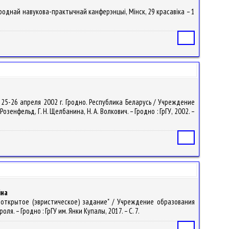
ароднай навукова-практычнай канферэнцыі, Мінск, 29 красавіка – 1
Статья
 25-26 апреля 2002 г. Гродно. Республика Беларусь / Учреждение
енфельд, Г. Н. Щелбанина, Н. А. Волкович. – Гродно : ГрГУ, 2002. –
Статья
йна
ь открытое (эвристическое) задание" / Учреждение образования
. – Гродно : ГрГУ им. Янки Купалы, 2017. – С. 7.
Статья