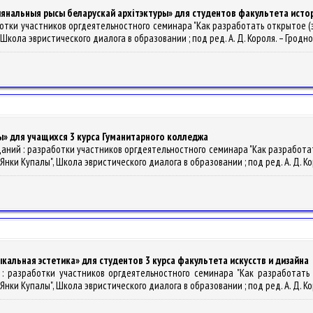
ыянальныя рысы беларускай архітэктуры» для студентов факультета исто
зработки участников оргдеятельностного семинара "Как разработать открытое
ла эвристического диалога в образовании ; под ред. А. Д. Короля. – Гродно : Г
ы» для учащихся 3 курса Гуманитарного колледжа
 заданий : разработки участников оргдеятельностного семинара "Как разрабо
 Купалы", Школа эвристического диалога в образовании ; под ред. А. Д. Короля
зыкальная эстетика» для студентов 3 курса факультета искусств и дизайна
ий : разработки участников оргдеятельностного семинара "Как разработат
 Купалы", Школа эвристического диалога в образовании ; под ред. А. Д. Короля