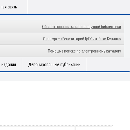
ная связь
Об электронном каталоге научной библиотеки
О ресурсе «Репозиторий ГрГУ им. Янки Купалы»
Помощь в поиске по электронному каталогу
 издания
Депонированные публикации