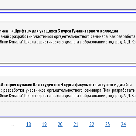
лина – «Шрифты» для учащихся 3 курса Гуманитарного колледжа
 заданий : разработки участников оргдеятельностного семинара "Как разрабо
 Купалы", Школа эвристического диалога в образовании ; под ред. А. Д. Короля
 «История музыки» Для студентов 4 курса факультета искусств и дизайна
ий : разработки участников оргдеятельностного семинара "Как разработат
 Купалы", Школа эвристического диалога в образовании ; под ред. А. Д. Короля
...
18
19
20
21
22
23
24