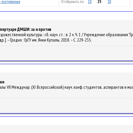
 поступления
Отображать по:
10
25
50
епертуаре ДМШИ: за и против
дожественной культуры : сб. науч. ст. : в 2 ч. Ч. 1 / Учреждение образования
 др.]. – Гродно : ГрГУ им. Янки Купалы, 2018. – С. 229-233.
йки
иалы VII Междунар. (XI Всероссийской) науч. конф. студентов, аспирантов и мо