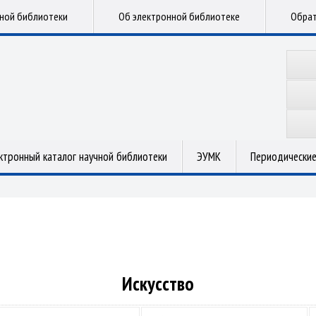
чной библиотеки
Об электронной библиотеке
Обрат
ктронный каталог научной библиотеки
ЭУМК
Периодические
Искусство