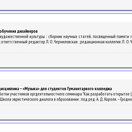
обучения дизайнеров
 художественной культуры : сборник научных статей, посвященный памяти 
тветственный редактор Л. О. Черниловская ; редакционная коллегия: Л. О. Черни
я дисциплина – «Музыка» для студентов Гуманитарного колледжа
зработки участников оргдеятельностного семинара "Как разработать открытое
ла эвристического диалога в образовании ; под ред. А. Д. Короля. – Гродно : Г