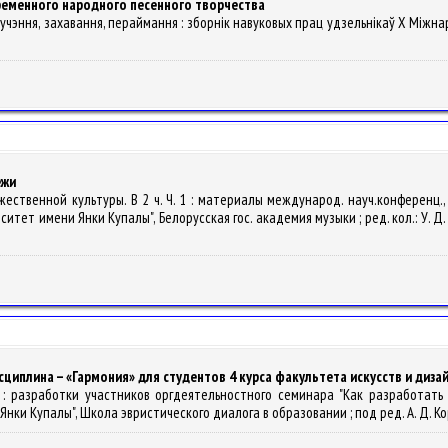
ременного народного песенного творчества
ывучэння, захавання, пераймання : зборнік навуковых прац удзельнікаў Х Міжн
ежи
жественной культуры. В 2 ч. Ч. 1 : материалы международ. науч.конференц.,
т имени Янки Купалы", Белорусская гос. академия музыки ; ред. кол.: У. Д. Роз
сциплина – «Гармония» для студентов 4 курса факультета искусств и диза
ий : разработки участников оргдеятельностного семинара "Как разработат
 Купалы", Школа эвристического диалога в образовании ; под ред. А. Д. Короля