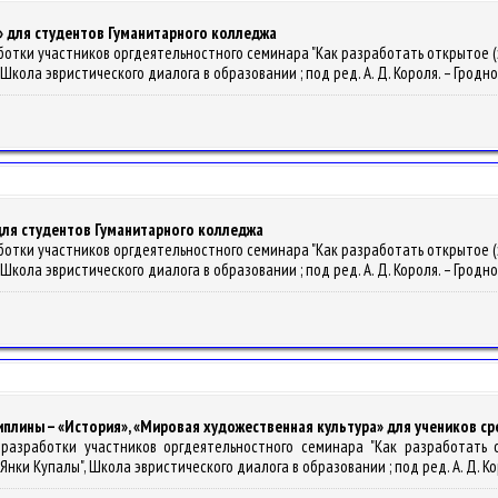
ка» для студентов Гуманитарного колледжа
зработки участников оргдеятельностного семинара "Как разработать открытое
ла эвристического диалога в образовании ; под ред. А. Д. Короля. – Гродно : Г
 для студентов Гуманитарного колледжа
зработки участников оргдеятельностного семинара "Как разработать открытое
ла эвристического диалога в образовании ; под ред. А. Д. Короля. – Гродно : Г
исциплины – «История», «Мировая художественная культура» для учеников 
 : разработки участников оргдеятельностного семинара "Как разработать
 Купалы", Школа эвристического диалога в образовании ; под ред. А. Д. Короля