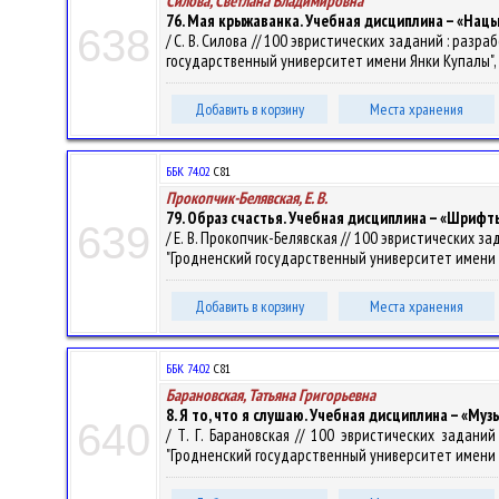
Силова, Светлана Владимировна
76. Мая крыжаванка. Учебная дисциплина – «Нац
638
/ С. В. Силова // 100 эвристических заданий : ра
государственный университет имени Янки Купалы", Шко
Добавить в корзину
Места хранения
ББК 74.02
С81
Прокопчик-Белявская, Е. В.
79. Образ счастья. Учебная дисциплина – «Шрифт
639
/ Е. В. Прокопчик-Белявская // 100 эвристических
"Гродненский государственный университет имени Янки
Добавить в корзину
Места хранения
ББК 74.02
С81
Барановская, Татьяна Григорьевна
8. Я то, что я слушаю. Учебная дисциплина – «Му
640
/ Т. Г. Барановская // 100 эвристических задан
"Гродненский государственный университет имени Янки