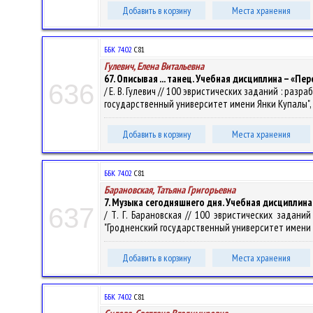
Добавить в корзину
Места хранения
ББК 74.02
С81
Гулевич, Елена Витальевна
67. Описывая ... танец. Учебная дисциплина – «
636
/ Е. В. Гулевич // 100 эвристических заданий : ра
государственный университет имени Янки Купалы", Шко
Добавить в корзину
Места хранения
ББК 74.02
С81
Барановская, Татьяна Григорьевна
7. Музыка сегодняшнего дня. Учебная дисциплина
637
/ Т. Г. Барановская // 100 эвристических задан
"Гродненский государственный университет имени Янки
Добавить в корзину
Места хранения
ББК 74.02
С81