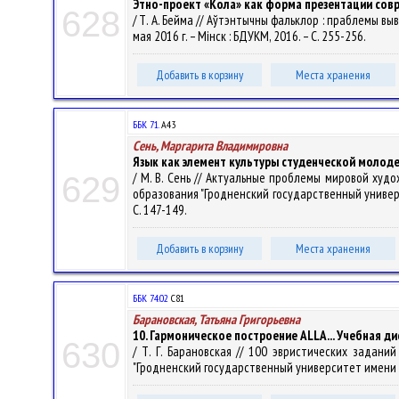
Этно-проект «Кола» как форма презентации сов
628
/ Т. А. Бейма // Аўтэнтычны фальклор : праблемы в
мая 2016 г. – Мінск : БДУКМ, 2016. – С. 255-256.
Добавить в корзину
Места хранения
ББК 71.
А43
Сень, Маргарита Владимировна
Язык как элемент культуры студенческой молод
/ М. В. Сень // Актуальные проблемы мировой худо
629
образования "Гродненский государственный университе
С. 147-149.
Добавить в корзину
Места хранения
ББК 74.02
С81
Барановская, Татьяна Григорьевна
10. Гармоническое построение ALLA... Учебная ди
630
/ Т. Г. Барановская // 100 эвристических задан
"Гродненский государственный университет имени Янки