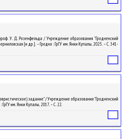
проф. У. Д. Розенфельда / Учреждение образования "Гродненский
ловская [и др.]. – Гродно : ГрГУ им. Янки Купалы, 2025. – С. 341-
Статья
 (эвристическое) задание" / Учреждение образования "Гродненский
рГУ им. Янки Купалы, 2017. – С. 22.
Статья