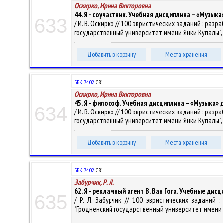
Оскирко, Ирина Викторовна
44. Я - соучастник. Учебная дисциплина – «Музы
633
/ И. В. Оскирко // 100 эвристических заданий : ра
государственный университет имени Янки Купалы", Шко
Добавить в корзину
Места хранения
ББК 74.02
С81
Оскирко, Ирина Викторовна
45. Я - философ. Учебная дисциплина – «Музыка»
634
/ И. В. Оскирко // 100 эвристических заданий : ра
государственный университет имени Янки Купалы", Шко
Добавить в корзину
Места хранения
ББК 74.02
С81
Забурчик, Р. Л.
62. Я - рекламный агент В. Ван Гога. Учебные д
635
/ Р. Л. Забурчик // 100 эвристических заданий
"Гродненский государственный университет имени Янки