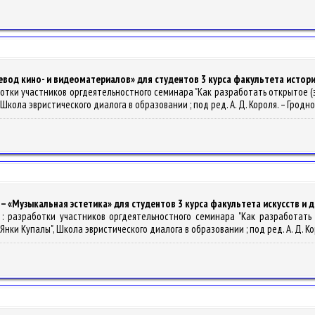
Перевод кино- и видеоматериалов» для студентов 3 курса факультета истор
зработки участников оргдеятельностного семинара "Как разработать открытое
ла эвристического диалога в образовании ; под ред. А. Д. Короля. – Гродно : Г
 – «Музыкальная эстетика» для студентов 3 курса факультета искусств и 
ий : разработки участников оргдеятельностного семинара "Как разработат
 Купалы", Школа эвристического диалога в образовании ; под ред. А. Д. Короля