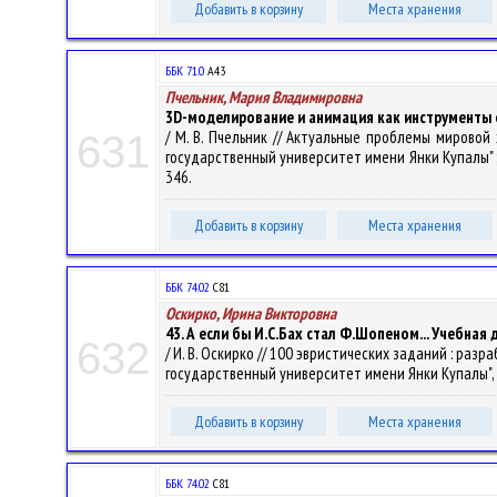
Добавить в корзину
Места хранения
ББК 71.0
А43
Пчельник, Мария Владимировна
3D-моделирование и анимация как инструменты 
/ М. В. Пчельник // Актуальные проблемы мировой
631
государственный университет имени Янки Купалы" ; о
346.
Добавить в корзину
Места хранения
ББК 74.02
С81
Оскирко, Ирина Викторовна
43. А если бы И.С.Бах стал Ф.Шопеном... Учебна
632
/ И. В. Оскирко // 100 эвристических заданий : ра
государственный университет имени Янки Купалы", Шко
Добавить в корзину
Места хранения
ББК 74.02
С81