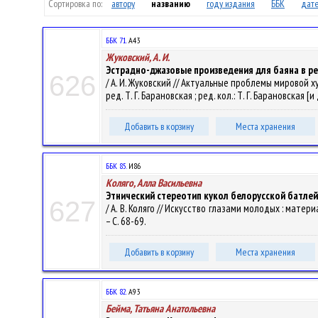
Сортировка по:
автору
названию
году издания
ББК
дате
ББК 71.
А43
Жуковский, А. И.
Эстрадно-джазовые произведения для баяна в р
626
/ А. И. Жуковский // Актуальные проблемы мировой ху
ред. Т. Г. Барановская ; ред. кол.: Т. Г. Барановская [и
Добавить в корзину
Места хранения
ББК 85.
И86
Коляго, Алла Васильевна
Этнический стереотип кукол белорусской батле
627
/ А. В. Коляго // Искусство глазами молодых : матер
– С. 68-69.
Добавить в корзину
Места хранения
ББК 82.
А93
Бейма, Татьяна Анатольевна