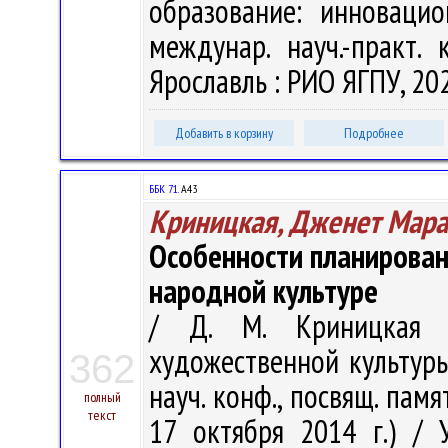
образование: инноваци
междунар. науч.-практ. 
Ярославль : РИО ЯГПУ, 202
Добавить в корзину
Подробнее
ББК 71.
А43
Криницкая, Дженет Мара
Особенности планирова
народной культуре
/ Д. М. Криницкая 
художественной культуры.
362
науч. конф., посвящ. памя
полный
текст
17 октября 2014 г.) / 