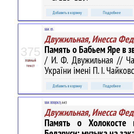
Добавить в корзину
Подробнее
ББК 85.
Двужильная, Инесса Фед
Память о Бабьем Яре в з
375
/ И. Ф. Двужильная // Ч
полный
текст
України імені П. І. Чайков
Добавить в корзину
Подробнее
ББК 008(063)
А43
Двужильная, Инесса Фед
Память о Холокосте в
Беларуси: музыка на зак