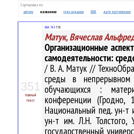
Сортировка по:
автору
названию
году издания
ББК
дате поступления
ББК 74.3
Т38
Матук, Вячеслав Альфре
Организационные аспек
самодеятельности: сре
/ В. А. Матук // ТехноОбр
среды в непрерывном 
351
обучающихся : матер
полный
конференции (Гродно, 
текст
Национальный пед. ун-т и
ун-т им. Л.Н. Толстого,
государственный универси