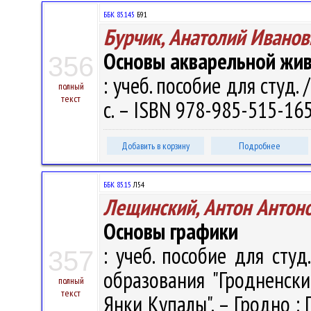
ББК 85.145
Б91
Бурчик, Анатолий Иванов
Основы акварельной жи
356
: учеб. пособие для студ. /
полный
текст
с. – ISBN 978-985-515-165
Добавить в корзину
Подробнее
ББК 85.15
Л54
Лещинский, Антон Антон
Основы графики
: учеб. пособие для студ
357
образования "Гродненск
полный
текст
Янки Купалы". – Гродно : 