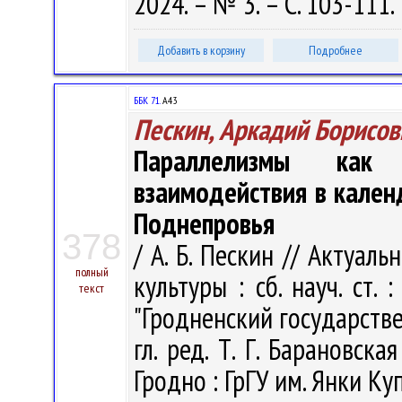
2024. – № 3. – С. 103-111.
Добавить в корзину
Подробнее
ББК 71.
А43
Пескин, Аркадий Борисов
Параллелизмы как
взаимодействия в кален
Поднепровья
378
/ А. Б. Пескин // Актуа
полный
культуры : сб. науч. ст.
текст
"Гродненский государств
гл. ред. Т. Г. Барановская
Гродно : ГрГУ им. Янки Куп