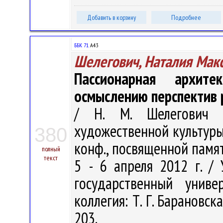
Добавить в корзину
Подробнее
ББК 71.
А43
Шелегович, Наталия Мак
Пассионарная архит
осмыслению перспектив р
/ Н. М. Шелегович 
художественной культуры. 
380
конф., посвященной памят
полный
текст
5 - 6 апреля 2012 г. /
государственный унив
коллегия: Т. Г. Барановская
203.