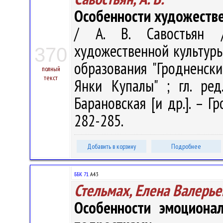
Особенности художестве
/ А. В. Савостьян 
художественной культуры :
370
образования "Гродненск
полный
текст
Янки Купалы" ; гл. ред.
Барановская [и др.]. – Гр
282-285.
Добавить в корзину
Подробнее
ББК 71.
А43
Стельмах, Елена Валерье
Особенности эмоциона