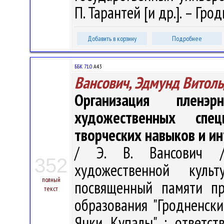
П. Тарантей [и др.]. – Грод
Добавить в корзину
Подробнее
ББК 71.0
А43
Вансович, Эдмунд Витол
Организация пленэ
художественных спе
творческих навыков и и
/ Э. В. Вансович /
352
художественной куль
полный
посвященный памяти пр
текст
образования "Гродненск
Янки Купалы" ; ответст