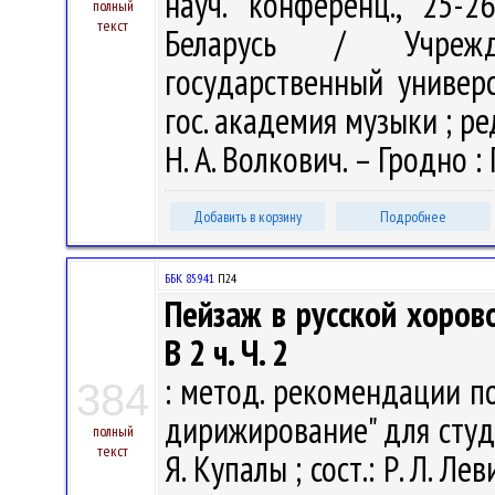
науч. конференц., 25-2
полный
текст
Беларусь / Учрежде
государственный универс
гос. академия музыки ; ред
Н. А. Волкович. – Гродно : 
Добавить в корзину
Подробнее
ББК 85.941
П24
Пейзаж в русской хорово
В 2 ч. Ч. 2
: метод. рекомендации по
384
дирижирование" для студ.
полный
текст
Я. Купалы ; сост.: Р. Л. Лев