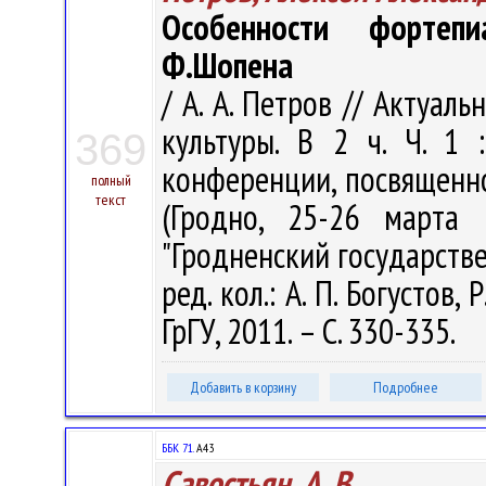
Особенности фортеп
Ф.Шопена
/ А. А. Петров // Актуа
культуры. В 2 ч. Ч. 1
369
конференции, посвященно
полный
текст
(Гродно, 25-26 марта 
"Гродненский государств
ред. кол.: А. П. Богустов, 
ГрГУ, 2011. – С. 330-335.
Добавить в корзину
Подробнее
ББК 71.
А43
Савостьян, А. В.