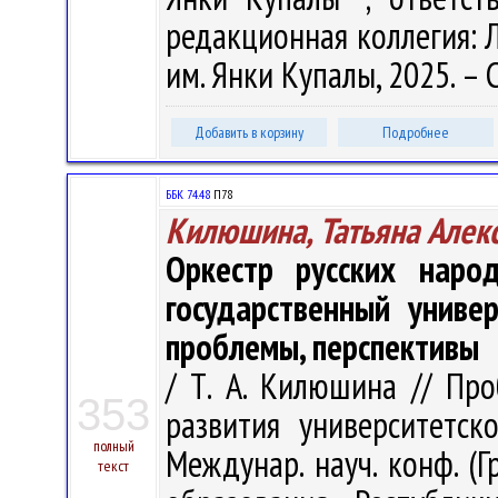
редакционная коллегия: Л.
им. Янки Купалы, 2025. – 
Добавить в корзину
Подробнее
ББК 74.48
П78
Килюшина, Татьяна Алек
Оркестр русских наро
государственный униве
проблемы, перспективы
/ Т. А. Килюшина // Пр
353
развития университетск
полный
Междунар. науч. конф. (Г
текст