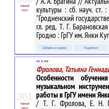
/ А. А. Брагина // Акту
полный
культуры : сб. науч. ст.
текст
"Гродненский государств
гл. ред. Т. Г. Барановская
Гродно : ГрГУ им. Янки Куп
Добавить в корзину
Подробнее
ББК 85.
М89
Фролова, Татьяна Геннад
Особенности обучени
музыкальном инструмен
работы в ГрГУ имени Янк
361
/ Т. Г. Фролова, Е. Н.
полный
текст