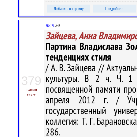
Добавить в корзину
Подробнее
ББК 71.
А43
Зайцева, Анна Владимир
Партина Владислава Зол
тенденциях стиля
/ А. В. Зайцева // Акту
культуры. В 2 ч. Ч. 1
379
посвященной памяти проф
полный
текст
апреля 2012 г. / Учр
государственный унив
коллегия: Т. Г. Барановская
286.