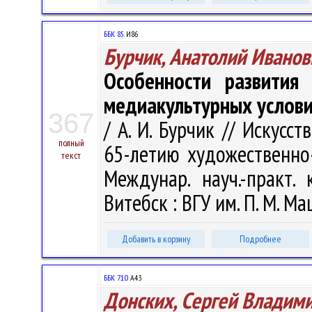
ББК 85.
И86
Бурчик, Анатолий Иванов
Особенности развития
медиакультурных услов
367
/ А. И. Бурчик // Искусс
полный
65-летию художественно-
текст
Междунар. науч.-практ. 
Витебск : ВГУ им. П. М. Ма
Добавить в корзину
Подробнее
ББК 71.0
А43
Донских, Сергей Владим