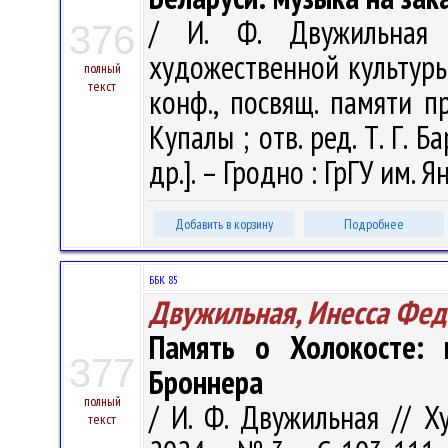
/ И. Ф. Двужильная 
376
художественной культуры :
полный
текст
конф., посвящ. памяти п
Купалы ; отв. ред. Т. Г. Б
др.]. – Гродно : ГрГУ им. 
Добавить в корзину
Подробнее
ББК 85
Двужильная, Инесса Фед
Память о Холокосте: 
377
Броннера
полный
/ И. Ф. Двужильная // Х
текст