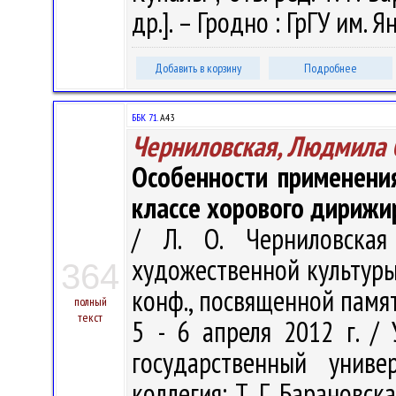
др.]. – Гродно : ГрГУ им. Я
Добавить в корзину
Подробнее
ББК 71.
А43
Черниловская, Людмила 
Особенности применени
классе хорового дирижи
/ Л. О. Черниловска
художественной культуры. 
364
конф., посвященной памят
полный
текст
5 - 6 апреля 2012 г. /
государственный унив
коллегия: Т. Г. Барановская