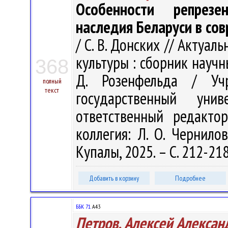
Особенности репрезе
наследия Беларуси в со
/ С. В. Донских // Акту
культуры : сборник научн
368
Д. Розенфельда / Учр
полный
текст
государственный ун
ответственный редакто
коллегия: Л. О. Чернилов
Купалы, 2025. – С. 212-21
Добавить в корзину
Подробнее
ББК 71.
А43
Петров, Алексей Алексан