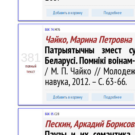
Добавить в корзину
Подробнее
ББК 74.
М76
Чайко, Марина Петровна
Патрыятычны змест су
381
Беларусі. Помнікі воіна
полный
/ М. П. Чайко // Молодеж
текст
навука, 2012. – С. 63-66.
Добавить в корзину
Подробнее
ББК 85.
С28
Пескин, Аркадий Борисов
Паузы и их семантика 