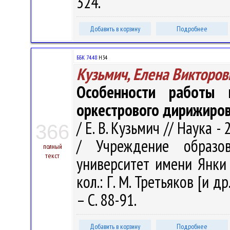
324.
Добавить в корзину
Подробнее
ББК 74.48
Н34
Кузьмич, Елена Викторов
Особенности работы п
оркестрового дирижиро
/ Е. В. Кузьмич // Наука - 
366
/ Учреждение образов
полный
текст
университет имени Янки Ку
кол.: Г. М. Третьяков [и др
– С. 88-91.
Добавить в корзину
Подробнее