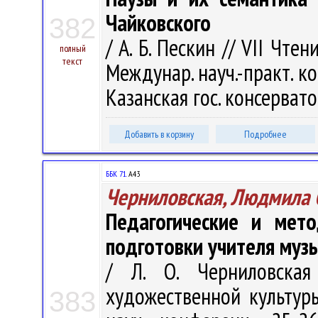
Чайковского
382
/ А. Б. Пескин // VII Чтен
полный
текст
Междунар. науч.-практ. кон
Казанская гос. консерватор
Добавить в корзину
Подробнее
ББК 71.
А43
Черниловская, Людмила 
Педагогические и мето
подготовки учителя муз
/ Л. О. Черниловска
художественной культуры
383