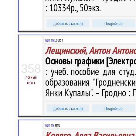
: 10334р., 50экз.
Добавить в корзину
Подробнее
ББК 85.15
Л54
Лещинский, Антон Антон
Основы графики [Электр
358
: учеб. пособие для студ
полный
образования "Гродненск
текст
Янки Купалы". – Гродно : Г
Добавить в корзину
Подробнее
ББК 85.
И86
Коляго, Алла Васильевна