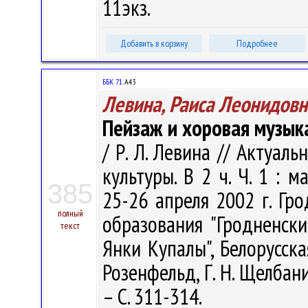
11экз.
Добавить в корзину
Подробнее
ББК 71.
А43
Левина, Раиса Леонидовн
Пейзаж и хоровая музыка
/ Р. Л. Левина // Актуа
культуры. В 2 ч. Ч. 1 : 
385
25-26 апреля 2002 г. Гр
полный
образования "Гродненск
текст
Янки Купалы", Белорусская
Розенфельд, Г. Н. Щелбанин
– С. 311-314.