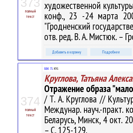
373
художественной культуры. 
полный
конф., 23 -24 марта 20
текст
"Гродненский государств
отв. ред. В. А. Мистюк. – Г
Добавить в корзину
Подробнее
ББК 71.
К91
Круглова, Татьяна Алекс
Отражение образа "мало
/ Т. А. Круглова // Культ
374
Междунар. науч.-практ. к
полный
текст
Беларусь, Минск, 4 окт. 201
– С. 125-129.