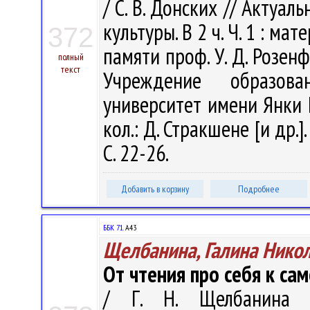
/ С. В. Донских // Акту
культуры. В 2 ч. Ч. 1 : ма
372
памяти проф. У. Д. Розенф
полный
текст
Учреждение образова
университет имени Янки Ку
кол.: Д. Стракшене [и др.]
С. 22-26.
Добавить в корзину
Подробнее
ББК 71.
А43
Щелбанина, Галина Нико
От чтения про себя к с
/ Г. Н. Щелбанина 