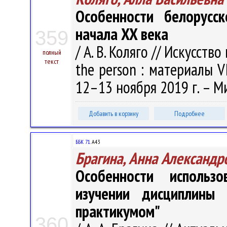
Особенности белорусс
начала XX века
359
/ А. В. Коляго // Искусств
полный
текст
the person : материалы VІ
12–13 ноября 2019 г. – Ми
Добавить в корзину
Подробнее
ББК 71.
А43
Брагина, Анна Александр
Особенности использ
изучении дисциплины
практикумом"
360