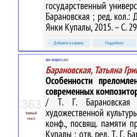
государственный универси
Барановская ; ред. кол.: 
Янки Купалы, 2015. – С. 2
Добавить в корзину
Подробнее
ББК 008(063)
А43
Барановская, Татьяна Гри
Особенности преломле
современных композито
/ Т. Г. Барановская
363
художественной культуры :
полный
текст
конф., посвящ. памяти п
Купалы ; отв. ред. Т. Г. Б