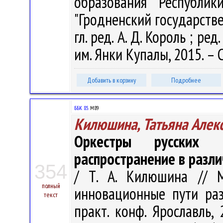
образования Республик
"Гродненский государств
гл. ред. А. Д. Король ; ред.
им. Янки Купалы, 2015. – 
Добавить в корзину
Подробнее
ББК 85.
М89
Килюшина, Татьяна Алек
Оркестры русских
распространение в разл
354
/ Т. А. Килюшина // М
полный
инновационные пути раз
текст
практ. конф. Ярославль,