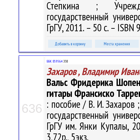
Степкина ; Учрежде
государственный универ
ГрГУ, 2011. – 50 с. – ISBN
Добавить в корзину
Места хранения
ББК 85.956.4
З38
Захаров , Владимир Иван
Вальс Фридерика Шопен
гитары Франсиско Тарре
: пособие / В. И. Захаро
636
государственный универ
ГрГУ им. Янки Купалы, 20
3,72р., 5экз.