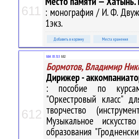
Место памяти — Хатынь.
611
: монография / И. Ф. Двуж
1экз.
Добавить в корзину
Места хранения
ББК 85.315
Б82
Бормотов, Владимир Ник
Дирижер - аккомпаниато
: пособие по курсам
"Оркестровый класс" д
творчество (инструм
612
Музыкальное искусст
образования "Гродненск