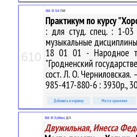
ББК 85.314
П69
Практикум по курсу "Хо
: для студ. спец. : 1-0
музыкальные дисциплины, 
18 01 01 - Народное т
610
"Гродненский государств
сост. Л. О. Черниловская. 
985-417-880-6 : 3930р., 3
Добавить в корзину
Места хранения
ББК 85.31(4Беи)
Д25
Двужильная, Инесса Фед