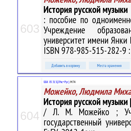
История русской музыки
: пособие по одноименно
603
Учреждение образова
университет имени Янки Ку
ISBN 978-985-515-282-9 : 
Добавить в корзину
Места хранения
ББК 85.313(2Рос=Рус)
М74
Можейко, Людмила Миха
История русской музыки 
/ Л. М. Можейко ; Уч
604
государственный универ