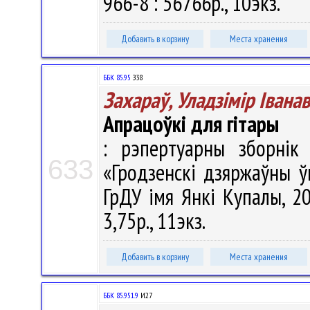
966-8 : 56766р., 10экз.
Добавить в корзину
Места хранения
ББК 85.95
З38
Захараў, Уладзімір Іванав
Апрацоўкі для гітары
: рэпертуарны зборнік 
633
«Гродзенскі дзяржаўны ўн
ГрДУ імя Янкі Купалы, 20
3,75р., 11экз.
Добавить в корзину
Места хранения
ББК 85.951.9
И27