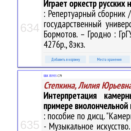
Играет оркестр русских
: Репертуарный сборник 
государственный универс
634
Бормотов. – Гродно : ГрГУ
4276р., 8экз.
Добавить в корзину
Места хранения
ББК 85.955
С79
Степкина, Лилия Юрьевн
Интерпретация камер
примере виолончельной 
: пособие по дисц. "Камер
635
- Музыкальное искусство