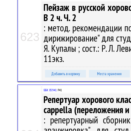
Пейзаж в русской хорово
В 2 ч. Ч. 2
: метод. рекомендации по
623
дирижирование" для студ.
Я. Купалы ; сост.: Р. Л. Лев
11экз.
Добавить в корзину
Места хранения
ББК 85.941
Р41
Репертуар хорового клас
cappella (переложения и
: репертуарный сборник
аранжировка" для студ