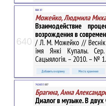
ББК 87.
Можейко, Людмила Миха
Взаимодействие проце
возрождения в современ
640
/ Л. М. Можейко // Весні
імя Янкі Купалы. Сер. 
Сацыялогія. – 2010. – № 1.
Добавить в корзину
Места хранения
74.268.53
Б87
Брагина, Анна Александр
Диалог в музыке. В двух 