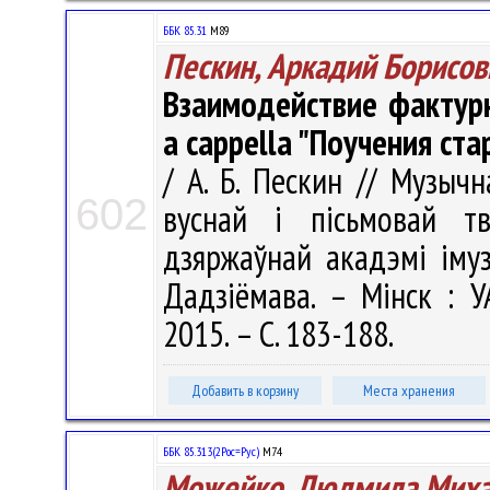
ББК 85.31
М89
Пескин, Аркадий Борисов
Взаимодействие фактур
а cappella "Поучения ста
/ А. Б. Пескин // Музычн
602
вуснай і пісьмовай тв
дзяржаўнай акадэмі імузык
Дадзіёмава. – Мінск : У
2015. – С. 183-188.
Добавить в корзину
Места хранения
ББК 85.313(2Рос=Рус)
М74
Можейко, Людмила Миха