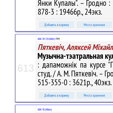
Янки Купалы". – Гродно : 
878-3 : 19466р., 24экз.
Добавить в корзину
Места хранения
ББК 85.335(4БеІ)
П99
Пяткевіч, Аляксей Мiхайл
Музычна-тэатральная куль
: дапаможнік па курсе "Г
613
студ. / А. М. Пяткевіч. – Г
515-355-0 : 3621р., 40экз.
Добавить в корзину
Места хранения
ББК 85.(4Беи)