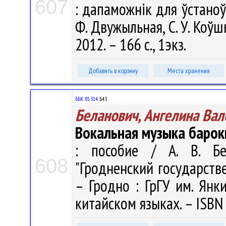
607
: дапаможнік для ўстаноў 
Ф. Двужыльная, С. У. Коўш
2012. – 166 с., 1экз.
Добавить в корзину
Места хранения
ББК 85.314
Б43
Беланович, Ангелина Вал
Вокальная музыка барок
: пособие / А. В. Бе
608
"Гродненский государств
– Гродно : ГрГУ им. Янк
китайском языках. – ISBN 