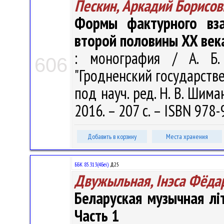
Пескин, Аркадий Борисов
Формы фактурного вза
второй половины XX век
: монография / А. Б.
606
"Гродненский государств
под науч. ред. Н. В. Шима
2016. – 207 с. – ISBN 978-
Добавить в корзину
Места хранения
ББК 85.313(4Беі)
Д25
Двужыльная, Інэса Фёда
Беларуская музычная лі
Часть 1