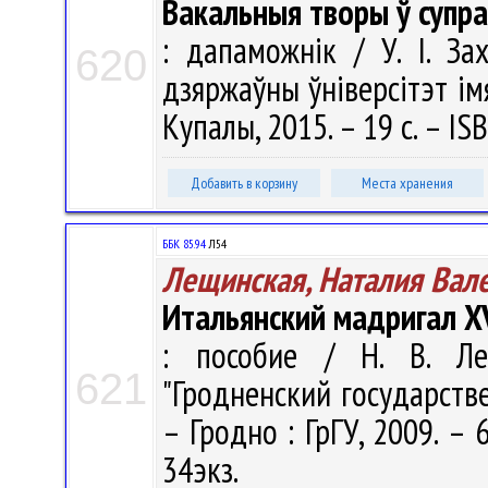
Вакальныя творы ў супра
: дапаможнік / У. І. За
620
дзяржаўны ўніверсітэт імя
Купалы, 2015. – 19 с. – I
Добавить в корзину
Места хранения
ББК 85.94
Л54
Лещинская, Наталия Вал
Итальянский мадригал X
: пособие / Н. В. Ле
621
"Гродненский государств
– Гродно : ГрГУ, 2009. – 
34экз.