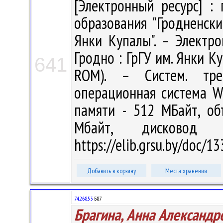
[Электронный ресурс] : 
образования "Гродненск
Янки Купалы". – Электро
Гродно : ГрГУ им. Янки Ку
641
ROM). – Систем. тре
операционная система W
памяти - 512 МБайт, о
Мбайт, дисковод
https://elib.grsu.by/doc/
Добавить в корзину
Места хранения
74.268.53
Б87
Брагина, Анна Александр