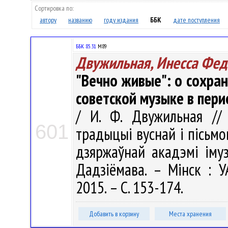
Сортировка по:
автору
названию
году издания
ББК
дате поступления
ББК 85.31
М89
Двужильная, Инесса Фед
"Вечно живые": о сохран
советской музыке в перио
/ И. Ф. Двужильная // 
601
традыцыі вуснай і пісьмо
дзяржаўнай акадэмі імузык
Дадзіёмава. – Мінск : У
2015. – С. 153-174.
Добавить в корзину
Места хранения