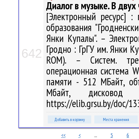
Диалог в музыке. В двух 
[Электронный ресурс] : 
образования "Гродненск
Янки Купалы". – Электро
Гродно : ГрГУ им. Янки Ку
642
ROM). – Систем. тре
операционная система W
памяти - 512 МБайт, о
Мбайт, дисковод
https://elib.grsu.by/doc/
Добавить в корзину
Места хранения
<<
<
...
5
6