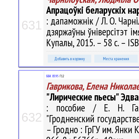
Апрацоўкі беларускіх н
: дапаможнік / Л. О. Чарн
631
дзяржаўны ўніверсітэт імя
Купалы, 2015. – 58 с. – I
Добавить в корзину
Места хранения
ББК 85.95
Г12
Гаврикова, Елена Никола
"Лирические пьесы" Эдвар
: пособие / Е. Н. Га
632
"Гродненский государств
– Гродно : ГрГУ им. Янки 