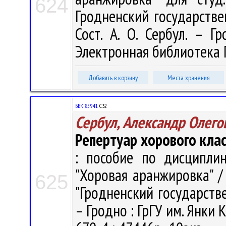
624
Гродненский государстве
Сост. А. О. Сербул. – Г
Электронная библиотека 
Добавить в корзину
Места хранения
ББК 85.941
С32
Сербул, Александр Олего
Репертуар хорового клас
: пособие по дисциплин
"Хоровая аранжировка" /
625
"Гродненский государств
– Гродно : ГрГУ им. Янки 