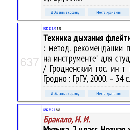
Добавить в корзину
Места хранения
ББК 85.957
Т38
Техника дыхания флейт
: метод. рекомендации 
на инструменте" для студ.
637
/ Гродненский гос. ин-т 
Гродно : ГрГУ, 2000. – 34 с
Добавить в корзину
Места хранения
ББК 85.98
Б87
Бракало, Н. И.
Музыка. 2 класс. Нотная