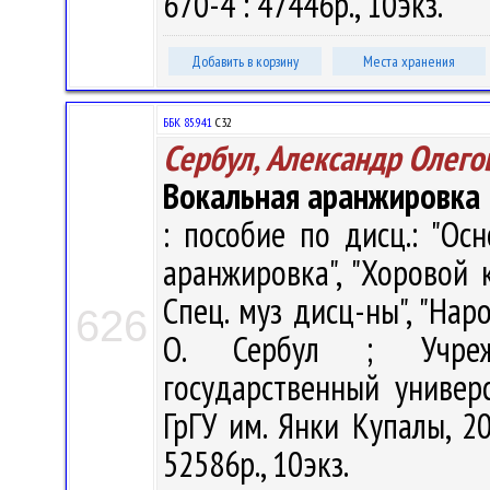
670-4 : 47446р., 10экз.
Добавить в корзину
Места хранения
ББК 85.941
С32
Сербул, Александр Олего
Вокальная аранжировка
: пособие по дисц.: "Ос
аранжировка", "Хоровой кл
Спец. муз дисц-ны", "Нар
626
О. Сербул ; Учрежд
государственный универ
ГрГУ им. Янки Купалы, 20
52586р., 10экз.