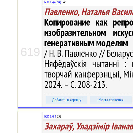
ББК 85.(4Беи)
Б43
Павленко, Наталья Васил
Копирование как репр
изобразительном иску
генеративным моделям
619
/ Н. В. Павленко // Белару
Няфёдаўскія чытанні : 
творчай канферэнцыі, Мін
2024. – С. 208-213.
Добавить в корзину
Места хранения
ББК 85.94
З38
Захараў, Уладзімір Іванав