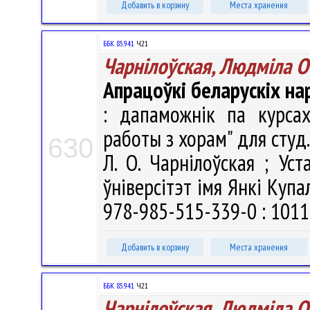
Добавить в корзину
Места хранения
ББК 85.941
Ч21
Чарнілоўская, Людміла О
Апрацоўкі беларускіх н
: дапаможнік па курса
работы з хорам" для студ.
630
Л. О. Чарнілоўская ; Ус
ўніверсітэт імя Янкі Купал
978-985-515-339-0 : 10118
Добавить в корзину
Места хранения
ББК 85.941
Ч21
Чарнілоўская, Людміла О