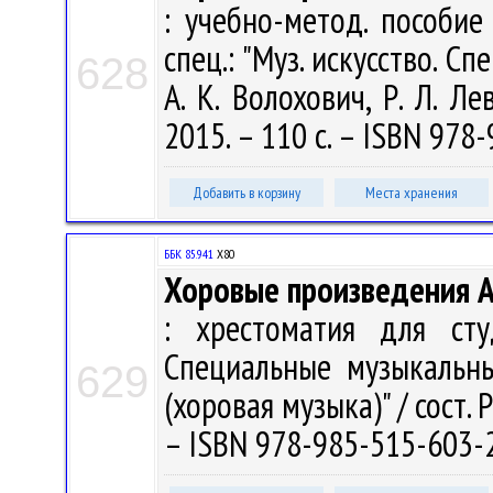
: учебно-метод. пособие
спец.: "Муз. искусство. Спе
628
А. К. Волохович, Р. Л. Л
2015. – 110 с. – ISBN 978
Добавить в корзину
Места хранения
ББК 85.941
Х80
Хоровые произведения 
: хрестоматия для сту
Специальные музыкальны
629
(хоровая музыка)" / сост. Р
– ISBN 978-985-515-603-2 