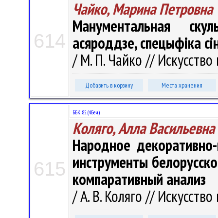
Чайко, Марина Петровна
Манументальная скул
614
асяроддзе, спецыфіка сі
/ М. П. Чайко // Искусство 
Добавить в корзину
Места хранения
ББК 85.(4Беи)
Коляго, Алла Васильевна
Народное декоративно-
инструменты белорусског
615
компаративный анализ
/ А. В. Коляго // Искусство