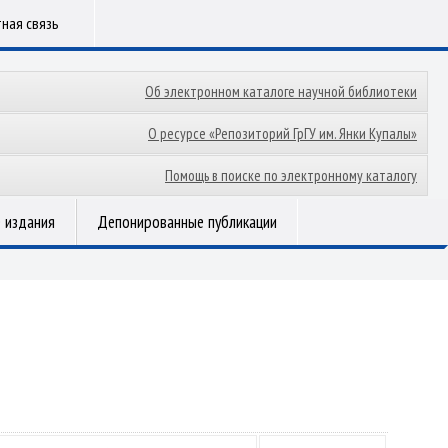
ная связь
Об электронном каталоге научной библиотеки
О ресурсе «Репозиторий ГрГУ им. Янки Купалы»
Помощь в поиске по электронному каталогу
 издания
Депонированные публикации