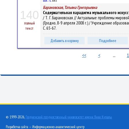
ББК 71.
А43
Барановская, Татьяна Григорьевна
140
Содержательная парадигма музыкального искусс
/ Т. Г. Барановская // Актуальные проблемы миро
(Гродно, 8-9 апреля 2008 г.) / Учреждение образовани
полный
С. 65-67.
текст
Добавить в корзину
Подробнее
<<
<
...
1
© 1999-2026,
Гродненский государственный университет имени Янки Купалы
Разработка сайта — Информационно-аналитический центр