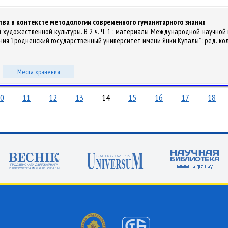
тва в контексте методологии современного гуманитарного знания
вой художественной культуры. В 2 ч. Ч. 1 : материалы Международной научн
я "Гродненский государственный университет имени Янки Купалы" ; ред. кол.: А. П
Места хранения
0
11
12
13
14
15
16
17
18