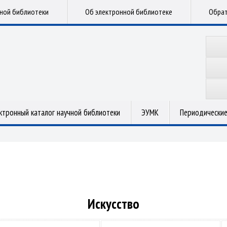
чной библиотеки
Об электронной библиотеке
Обрат
ктронный каталог научной библиотеки
ЭУМК
Периодические
Искусство