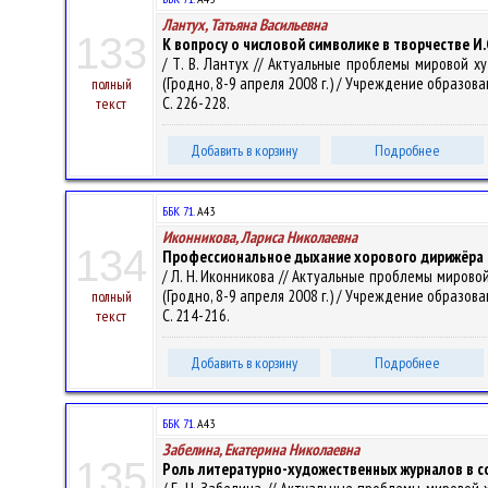
Лантух, Татьяна Васильевна
133
К вопросу о числовой символике в творчестве И.
/ Т. В. Лантух // Актуальные проблемы мировой 
(Гродно, 8-9 апреля 2008 г.) / Учреждение образовани
полный
С. 226-228.
текст
Добавить в корзину
Подробнее
ББК 71.
А43
Иконникова, Лариса Николаевна
134
Профессиональное дыхание хорового дирижёра 
/ Л. Н. Иконникова // Актуальные проблемы миров
(Гродно, 8-9 апреля 2008 г.) / Учреждение образовани
полный
С. 214-216.
текст
Добавить в корзину
Подробнее
ББК 71.
А43
Забелина, Екатерина Николаевна
135
Роль литературно-художественных журналов в с