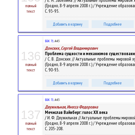
/ Е. Н. Забелина // Актуальные проблемы мировой
(Гродно, 8-9 апреля 2008 г.) / Учреждение образовани
полный
С. 93-95.
текст
Добавить в корзину
Подробнее
ББК 71.
А43
Донских, Сергей Владимирович
136
Проблема сущности и механизмов существовани
/ С. В. Донских // Актуальные проблемы мировой
(Гродно, 8-9 апреля 2008 г.) / Учреждение образовани
полный
С. 90-93.
текст
Добавить в корзину
Подробнее
ББК 71.
А43
Двужильная, Инесса Федоровна
137
Мечислав Вайнберг: голос ХХ века
/ И. Ф. Двужильная // Актуальные проблемы миров
(Гродно, 8-9 апреля 2008 г.) / Учреждение образовани
полный
С. 205-208.
текст