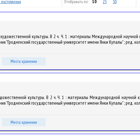
 поступления
Отображать по:
10
25
50
й художественной культуры. В 2 ч. Ч. 1 : материалы Международной научно
я "Гродненский государственный университет имени Янки Купалы" ; ред. кол.: А. П
Места хранения
художественной культуры. В 2 ч. Ч. 1 : материалы Международной научной
я "Гродненский государственный университет имени Янки Купалы" ; ред. кол.: А. П
Места хранения