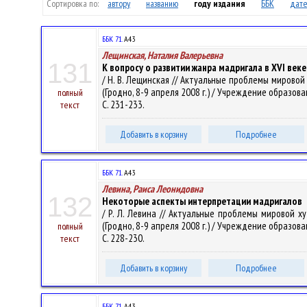
Сортировка по:
автору
названию
году издания
ББК
дате
ББК 71.
А43
Лещинская, Наталия Валерьевна
131
К вопросу о развитии жанра мадригала в XVI веке
/ Н. В. Лещинская // Актуальные проблемы мирово
(Гродно, 8-9 апреля 2008 г.) / Учреждение образовани
полный
С. 231-233.
текст
Добавить в корзину
Подробнее
ББК 71.
А43
Левина, Раиса Леонидовна
132
Некоторые аспекты интерпретации мадригалов
/ Р. Л. Левина // Актуальные проблемы мировой 
(Гродно, 8-9 апреля 2008 г.) / Учреждение образовани
полный
С. 228-230.
текст
Добавить в корзину
Подробнее
ББК 71.
А43