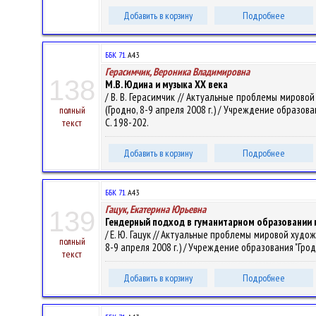
Добавить в корзину
Подробнее
ББК 71.
А43
Герасимчик, Вероника Владимировна
138
М.В. Юдина и музыка ХХ века
/ В. В. Герасимчик // Актуальные проблемы миров
(Гродно, 8-9 апреля 2008 г.) / Учреждение образовани
полный
С. 198-202.
текст
Добавить в корзину
Подробнее
ББК 71.
А43
Гацук, Екатерина Юрьевна
139
Гендерный подход в гуманитарном образовании 
/ Е. Ю. Гацук // Актуальные проблемы мировой худ
полный
8-9 апреля 2008 г.) / Учреждение образования "Гродне
текст
Добавить в корзину
Подробнее