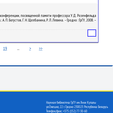
ой конференции, посвященной памяти профессора У.Д. Розенфельда
. Богустов, Г. Н. Щелбанина, Р. Л. Левина. – Гродно : ГрГУ, 2008. –
Статья
19
...
>
>>
Научная библиотека ГрГУ им. Янки Купалы
ул.Ожешко, 22 г. Гродно 230023 Республика Беларусь
Телефон/факс: +375 (152) 77-30-60