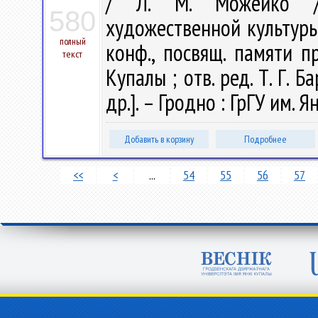
/ Л. М. Можейко //
580
художественной культуры :
полный
конф., посвящ. памяти п
текст
Купалы ; отв. ред. Т. Г. Б
др.]. – Гродно : ГрГУ им. Я
Добавить в корзину
Подробнее
<<
<
...
54
55
56
57