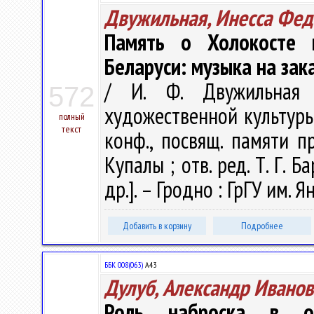
Двужильная, Инесса Фед
Память о Холокосте в
Беларуси: музыка на зак
/ И. Ф. Двужильная 
572
художественной культуры :
полный
текст
конф., посвящ. памяти п
Купалы ; отв. ред. Т. Г. Б
др.]. – Гродно : ГрГУ им. 
Добавить в корзину
Подробнее
ББК 008(063)
А43
Дулуб, Александр Иванов
Роль наброска в об