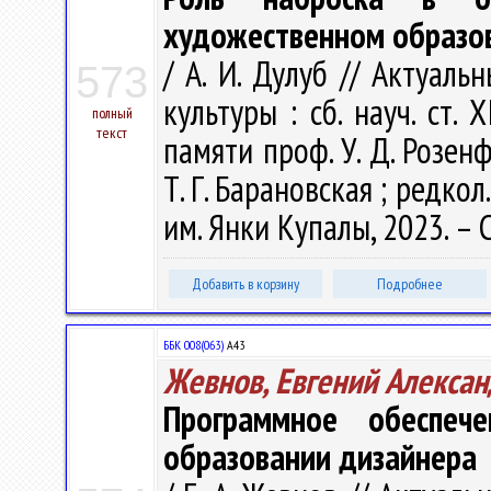
художественном образо
/ А. И. Дулуб // Актуал
573
культуры : сб. науч. ст. 
полный
текст
памяти проф. У. Д. Розенф
Т. Г. Барановская ; редкол.
им. Янки Купалы, 2023. – 
Добавить в корзину
Подробнее
ББК 008(063)
А43
Жевнов, Евгений Алекса
Программное обеспеч
образовании дизайнера