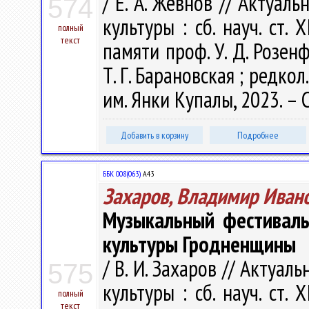
/ Е. А. Жевнов // Актуа
574
культуры : сб. науч. ст. 
полный
текст
памяти проф. У. Д. Розенф
Т. Г. Барановская ; редкол.
им. Янки Купалы, 2023. – 
Добавить в корзину
Подробнее
ББК 008(063)
А43
Захаров, Владимир Иван
Музыкальный фестиваль 
культуры Гродненщины
/ В. И. Захаров // Акту
575
культуры : сб. науч. ст. 
полный
текст