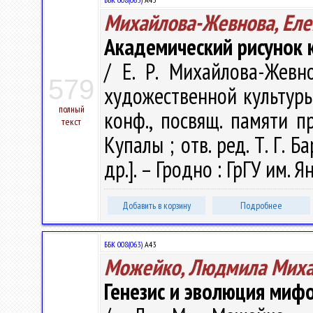
Михайлова-Жевнова, Еле
Академический рисунок к
/ Е. Р. Михайлова-Жев
579
художественной культуры :
полный
конф., посвящ. памяти п
текст
Купалы ; отв. ред. Т. Г. Б
др.]. – Гродно : ГрГУ им. 
Добавить в корзину
Подробнее
ББК 008(063)
А43
Можейко, Людмила Миха
Генезис и эволюция миф