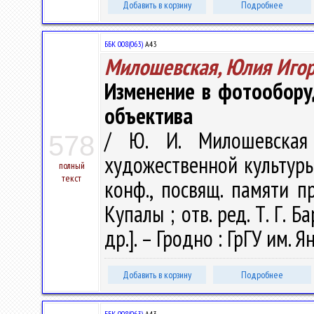
Добавить в корзину
Подробнее
ББК 008(063)
А43
Милошевская, Юлия Иго
Изменение в фотообору
объектива
/ Ю. И. Милошевская
578
художественной культуры :
полный
текст
конф., посвящ. памяти п
Купалы ; отв. ред. Т. Г. Б
др.]. – Гродно : ГрГУ им. 
Добавить в корзину
Подробнее
ББК 008(063)
А43