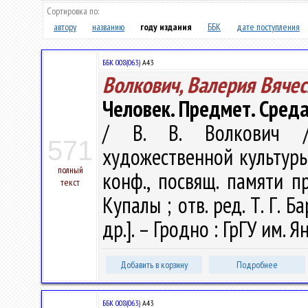
Сортировка по:
автору
названию
году издания
ББК
дате поступления
ББК 008(063)
А43
Волкович, Валерия Вяче
Человек. Предмет. Среда
/ В. В. Волкович /
571
художественной культуры :
полный
конф., посвящ. памяти п
текст
Купалы ; отв. ред. Т. Г. Б
др.]. – Гродно : ГрГУ им. 
Добавить в корзину
Подробнее
ББК 008(063)
А43