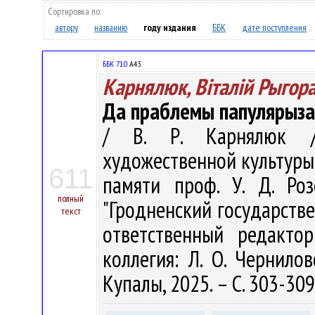
Сортировка по:
автору
названию
году издания
ББК
дате поступления
ББК 71.0
А43
Карнялюк, Віталій Рыгора
Да праблемы папулярыза
/ В. Р. Карнялюк /
художественной культуры 
611
памяти проф. У. Д. Ро
полный
"Гродненский государстве
текст
ответственный редактор
коллегия: Л. О. Чернилов
Купалы, 2025. – С. 303-309