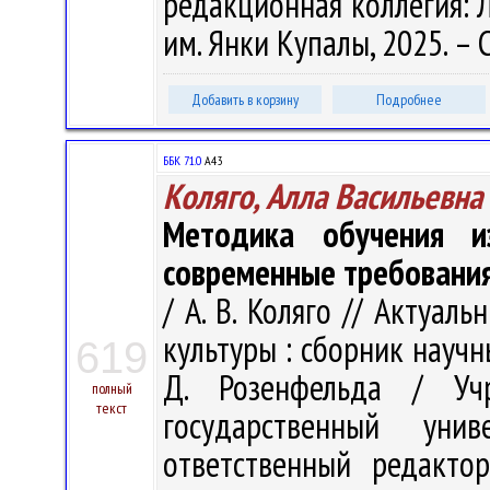
редакционная коллегия: Л.
им. Янки Купалы, 2025. – С
Добавить в корзину
Подробнее
ББК 71.0
А43
Коляго, Алла Васильевна
Методика обучения из
современные требовани
/ А. В. Коляго // Актуа
культуры : сборник научн
619
Д. Розенфельда / Учр
полный
текст
государственный ун
ответственный редакто