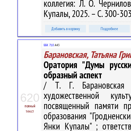
коллегия: Л. О. Чернилов
Купалы, 2025. – С. 300-30
Добавить в корзину
Подробнее
ББК 71.0
А43
Барановская, Татьяна Гри
Оратория "Думы русски
образный аспект
/ Т. Г. Барановская
художественной куль
620
посвященный памяти пр
полный
текст
образования "Гродненск
Янки Купалы" ; ответст