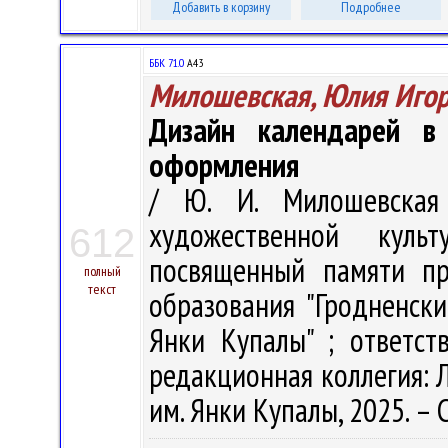
Добавить в корзину
Подробнее
ББК 71.0
А43
Милошевская, Юлия Иго
Дизайн календарей в 
оформления
/ Ю. И. Милошевская
художественной куль
612
посвященный памяти пр
полный
текст
образования "Гродненск
Янки Купалы" ; ответст
редакционная коллегия: Л.
им. Янки Купалы, 2025. – 