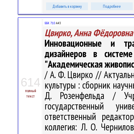
Добавить в корзину
Подробнее
ББК 71.0
А43
Цвирко, Анна Фёдоровна
Инновационные и тр
дизайнеров в систем
"Академическая живопис
/ А. Ф. Цвирко // Актуа
614
культуры : сборник научн
полный
Д. Розенфельда / Учр
текст
государственный ун
ответственный редакто
коллегия: Л. О. Чернилов