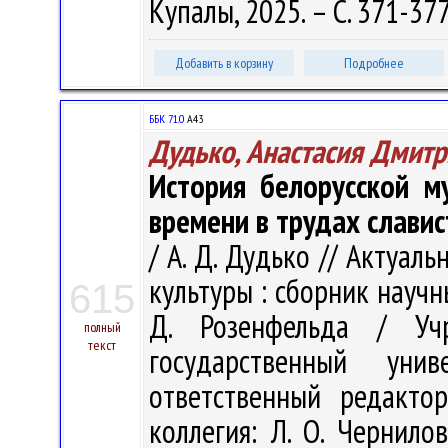
Купалы, 2025. – С. 371-377
Добавить в корзину
Подробнее
ББК 71.0
А43
Дудько, Анастасия Дмит
История белорусской м
времени в трудах слави
/ А. Д. Дудько // Актуа
культуры : сборник научн
615
Д. Розенфельда / Учр
полный
текст
государственный ун
ответственный редакто
коллегия: Л. О. Чернилов