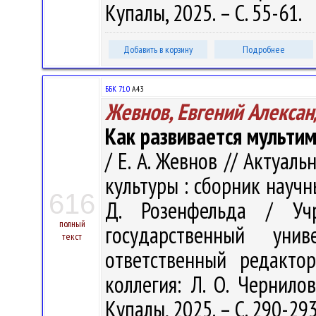
Купалы, 2025. – С. 55-61.
Добавить в корзину
Подробнее
ББК 71.0
А43
Жевнов, Евгений Алекса
Как развивается мульти
/ Е. А. Жевнов // Актуа
культуры : сборник научн
616
Д. Розенфельда / Учр
полный
государственный ун
текст
ответственный редакто
коллегия: Л. О. Чернилов
Купалы, 2025. – С. 290-29