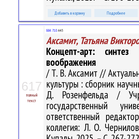
Добавить в корзину
Подробнее
ББК 71.0
А43
Аксамит, Татьяна Виктор
Концепт-арт: синтез
воображения
/ Т. В. Аксамит // Акту
культуры : сборник научн
617
Д. Розенфельда / Учр
полный
текст
государственный ун
ответственный редакто
коллегия: Л. О. Чернилов
Купалы, 2025. – С. 267-272