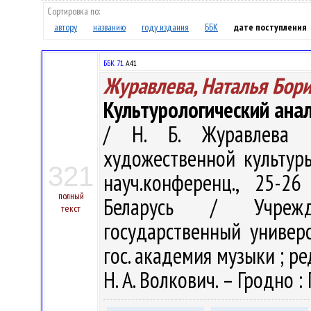
Сортировка по:
автору
названию
году издания
ББК
дате поступления
ББК 71.
А41
Журавлева, Наталья Бор
Культурологический ана
/ Н. Б. Журавлева 
художественной культуры
321
науч.конференц., 25-2
полный
Беларусь / Учрежде
текст
государственный универс
гос. академия музыки ; ред
Н. А. Волкович. – Гродно : 