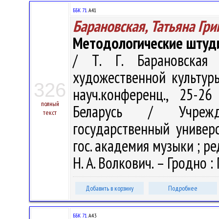
ББК 71.
А41
Барановская, Татьяна Гри
Методологические штуд
/ Т. Г. Барановская
художественной культуры
326
науч.конференц., 25-2
полный
Беларусь / Учрежде
текст
государственный универс
гос. академия музыки ; ред
Н. А. Волкович. – Гродно : 
Добавить в корзину
Подробнее
ББК 71.
А43