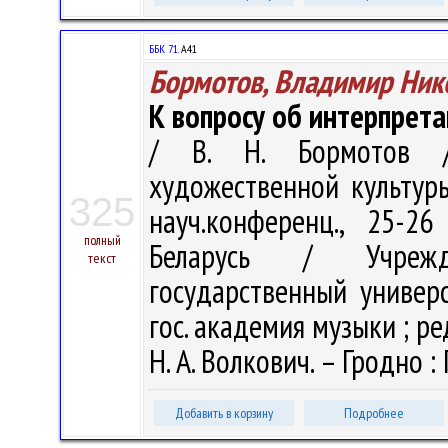
ББК 71.
А41
Бормотов, Владимир Ник
К вопросу об интерпрет
/ В. Н. Бормотов /
художественной культуры
325
науч.конференц., 25-2
полный
Беларусь / Учрежде
текст
государственный универс
гос. академия музыки ; ред
Н. А. Волкович. – Гродно : 
Добавить в корзину
Подробнее