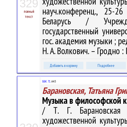
художественной культуры
329
науч.конференц., 25-2
полный
текст
Беларусь / Учрежде
государственный универс
гос. академия музыки ; ред
Н. А. Волкович. – Гродно : 
Добавить в корзину
Подробнее
ББК 71.
А43
Барановская, Татьяна Гри
Музыка в философской к
/ Т. Г. Барановская
художественной культуры