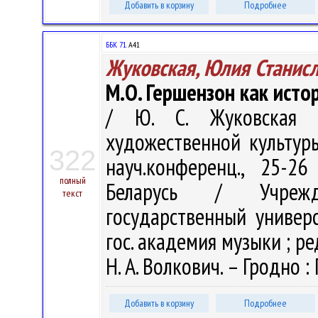
Добавить в корзину
Подробнее
ББК 71.
А41
Жуковская, Юлия Станис
М.О. Гершензон как исто
/ Ю. С. Жуковская 
художественной культуры
322
науч.конференц., 25-2
полный
Беларусь / Учрежде
текст
государственный универс
гос. академия музыки ; ред
Н. А. Волкович. – Гродно : 
Добавить в корзину
Подробнее