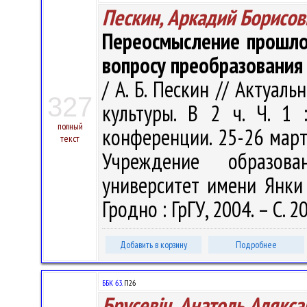
Пескин, Аркадий Борисов
Переосмысление прошло
вопросу преобразования
/ А. Б. Пескин // Актуа
327
культуры. В 2 ч. Ч. 1
полный
конференции. 25-26 марта
текст
Учреждение образова
университет имени Янки К
Гродно : ГрГУ, 2004. – С. 
Добавить в корзину
Подробнее
ББК 63.
П26
Брусевіч, Анатоль Алякса