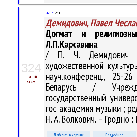
ББК 71.
А41
Демидович, Павел Чесла
Догмат и религиозн
Л.П.Карсавина
/ П. Ч. Демидович 
художественной культуры
324
науч.конференц., 25-2
полный
текст
Беларусь / Учрежде
государственный универс
гос. академия музыки ; ред
Н. А. Волкович. – Гродно : 
Добавить в корзину
Подробнее