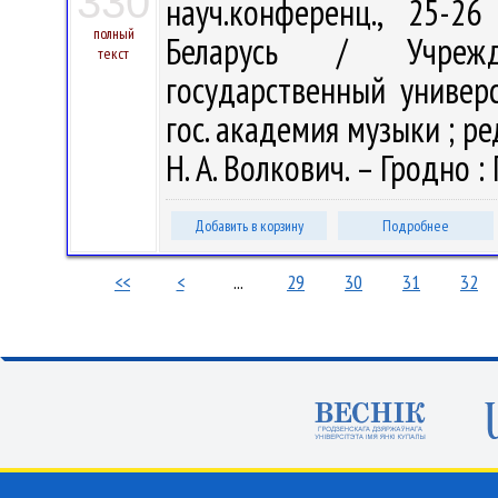
330
науч.конференц., 25-2
полный
Беларусь / Учрежде
текст
государственный универс
гос. академия музыки ; ред
Н. А. Волкович. – Гродно : 
Добавить в корзину
Подробнее
<<
<
...
29
30
31
32