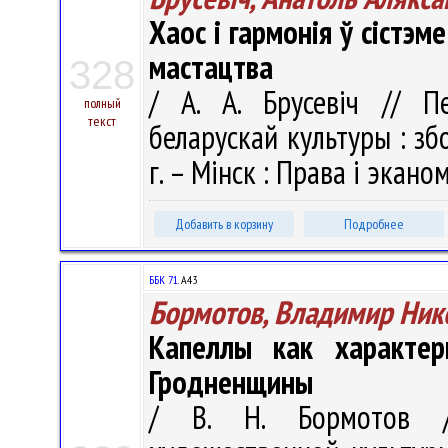
Хаос і гармонія ў сістэм
мастацтва
328
/ А. А. Брусевіч // 
полный
текст
беларускай культуры : зб
г. – Мінск : Права i эканом
Добавить в корзину
Подробнее
ББК 71.
А43
Бормотов, Владимир Ник
Капеллы как характер
Гродненщины
/ В. Н. Бормотов /