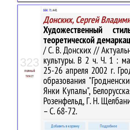
ББК 71.
А41
Донских, Сергей Владим
Художественный сти
теоретической демарка
/ С. В. Донских // Акту
культуры. В 2 ч. Ч. 1 : 
323
25-26 апреля 2002 г. Гр
полный
текст
образования "Гродненск
Янки Купалы", Белорусская
Розенфельд, Г. Н. Щелбанин
– С. 68-72.
Добавить в корзину
Подробнее