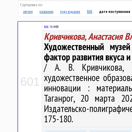
Сортировка по:
автору
названию
году издания
ББК
дате поступления
ББК 74.
М89
Кривчикова, Анастасия В
Художественный музе
фактор развития вкуса и
/ А. В. Кривчикова,
художественное образов
601
инновации : материалы
Таганрог, 20 марта 20
Издательско-полиграфиче
175-180.