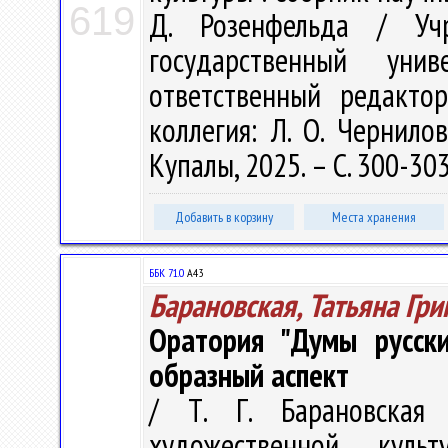
619
Д. Розенфельда / Учр
государственный ун
ответственный редакто
коллегия: Л. О. Чернилов
Купалы, 2025. – С. 300-30
Добавить в корзину
Места хранения
ББК 71.0
А43
Барановская, Татьяна Гри
Оратория "Думы русски
образный аспект
/ Т. Г. Барановская
художественной куль