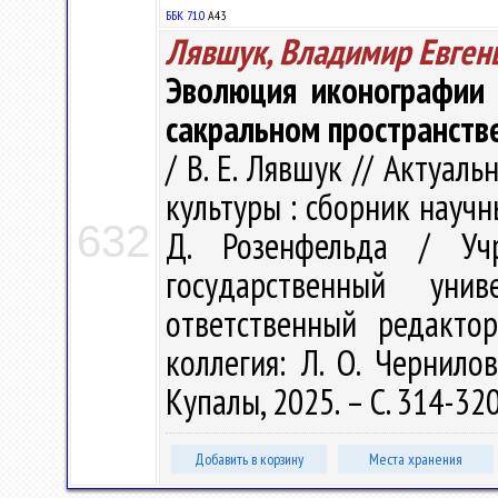
ББК 71.0
А43
Лявшук, Владимир Евген
Эволюция иконографии 
сакральном пространстве
/ В. Е. Лявшук // Актуа
культуры : сборник научн
632
Д. Розенфельда / Учр
государственный ун
ответственный редакто
коллегия: Л. О. Чернилов
Купалы, 2025. – С. 314-32
Добавить в корзину
Места хранения