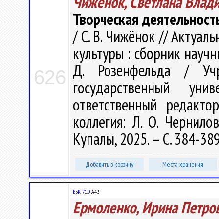
Чижёнок, Светлана Влад
Творческая деятельност
/ С. В. Чижёнок // Акту
культуры : сборник научн
Д. Розенфельда / Учр
626
государственный ун
ответственный редакто
коллегия: Л. О. Чернилов
Купалы, 2025. – С. 384-38
Добавить в корзину
Места хранения
ББК 71.0
А43
Ермоленко, Ирина Петро