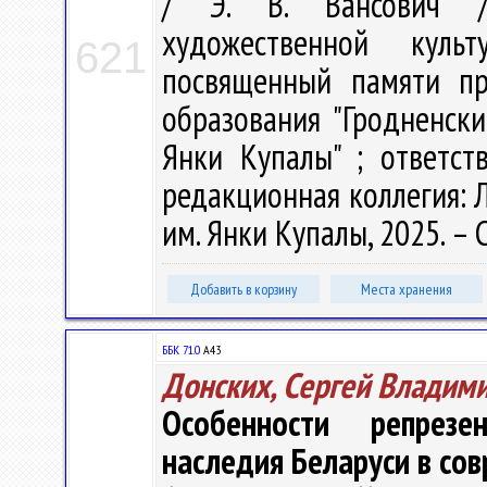
/ Э. В. Вансович /
художественной куль
621
посвященный памяти пр
образования "Гродненск
Янки Купалы" ; ответст
редакционная коллегия: Л.
им. Янки Купалы, 2025. – 
Добавить в корзину
Места хранения
ББК 71.0
А43
Донских, Сергей Владим
Особенности репрезе
наследия Беларуси в со