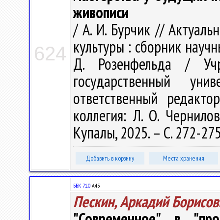
живописи
/ А. И. Бурчик // Актуа
культуры : сборник научн
624
Д. Розенфельда / Учр
государственный ун
ответственный редакто
коллегия: Л. О. Чернилов
Купалы, 2025. – С. 272-27
Добавить в корзину
Места хранения
ББК 71.0
А43
Пескин, Аркадий Борисов
"Современное" в "пр