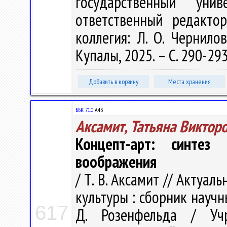
государственный ун
ответственный редакто
коллегия: Л. О. Чернилов
Купалы, 2025. – С. 290-29
Добавить в корзину
Места хранения
ББК 71.0
А43
Аксамит, Татьяна Виктор
Концепт-арт: синтез
воображения
/ Т. В. Аксамит // Акту
культуры : сборник научн
617
Д. Розенфельда / Учр