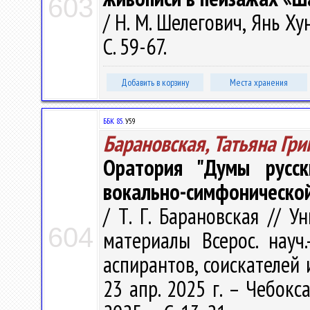
603
/ Н. М. Шелегович, Янь Ху
С. 59-67.
Добавить в корзину
Места хранения
ББК 85.
У59
Барановская, Татьяна Гри
Оратория "Думы русск
вокально-симфонической
/ Т. Г. Барановская // У
604
материалы Всерос. науч.
аспирантов, соискателей
23 апр. 2025 г. – Чебокса