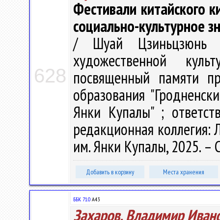
Фестивали китайского ки
социально-культурное з
/ Шуай Цзиньцзюнь 
художественной куль
628
посвященный памяти пр
образования "Гродненск
Янки Купалы" ; ответст
редакционная коллегия: Л.
им. Янки Купалы, 2025. – 
Добавить в корзину
Места хранения
ББК 71.0
А43
Захаров, Владимир Иван