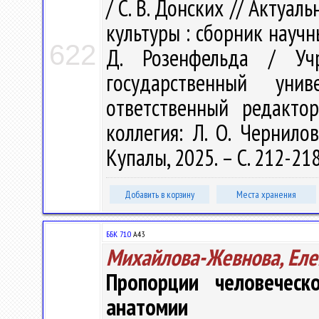
/ С. В. Донских // Акту
культуры : сборник научн
622
Д. Розенфельда / Учр
государственный ун
ответственный редакто
коллегия: Л. О. Чернилов
Купалы, 2025. – С. 212-21
Добавить в корзину
Места хранения
ББК 71.0
А43
Михайлова-Жевнова, Еле
Пропорции человеческ
анатомии