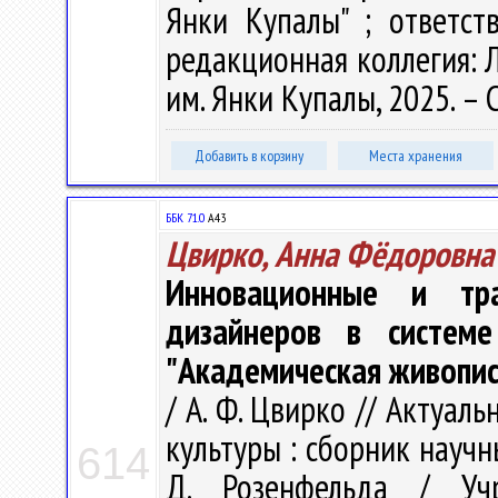
Янки Купалы" ; ответст
редакционная коллегия: Л.
им. Янки Купалы, 2025. – 
Добавить в корзину
Места хранения
ББК 71.0
А43
Цвирко, Анна Фёдоровна
Инновационные и тр
дизайнеров в систем
"Академическая живопис
/ А. Ф. Цвирко // Актуа
культуры : сборник научн
614
Д. Розенфельда / Учр