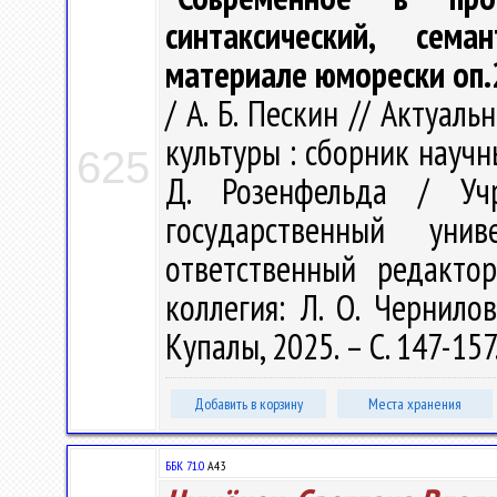
синтаксический, сем
материале юморески оп.
/ А. Б. Пескин // Актуа
культуры : сборник научн
625
Д. Розенфельда / Учр
государственный ун
ответственный редакто
коллегия: Л. О. Чернилов
Купалы, 2025. – С. 147-157
Добавить в корзину
Места хранения
ББК 71.0
А43