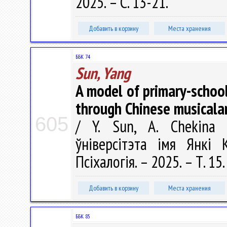
2025. – С. 13-21.
Добавить в корзину
Места хранения
ББК 74
Sun, Yang
A model of primary-schoo
through Chinese musicala
605
/ Y. Sun, A. Chekina 
ўніверсітэта імя Янкі К
Псіхалогія. – 2025. – Т. 15
Добавить в корзину
Места хранения
ББК 85