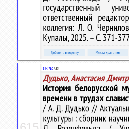
государственный ун
ответственный редакто
коллегия: Л. О. Чернилов
Купалы, 2025. – С. 371-377
Добавить в корзину
Места хранения
ББК 71.0
А43
Дудько, Анастасия Дмит
История белорусской м
времени в трудах слави
/ А. Д. Дудько // Актуа
культуры : сборник научн
615
Д. Розенфельда / Учр