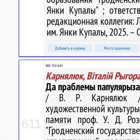
Янки Купалы" ; ответст
редакционная коллегия: Л.
им. Янки Купалы, 2025. – 
Добавить в корзину
Места хранения
ББК 71.0
А43
Карнялюк, Віталій Рыгора
Да праблемы папулярыза
/ В. Р. Карнялюк /
художественной культуры 
памяти проф. У. Д. Ро
611
"Гродненский государстве