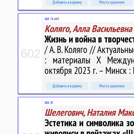
Добавить в корзину
Места хранения
ББК 74.
А43
Коляго, Алла Васильевна
Жизнь и война в творчес
/ А. В. Коляго // Актуал
602
: материалы X Междуна
октября 2023 г. – Минск : 
Добавить в корзину
Места хранения
ББК 85
Шелегович, Наталия Мак
Эстетика и символика з
живописи в пейзажах «Ш