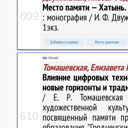
Место памяти — Хатынь
609
: монография / И. Ф. Двуж
1экз.
Добавить в корзину
Места хранения
ББК 71.0
А43
Томашевская, Елизавета
Влияние цифровых техно
новые горизонты и трад
/ Е. Р. Томашевская
художественной куль
610
посвященный памяти пр
образования "Гродненск