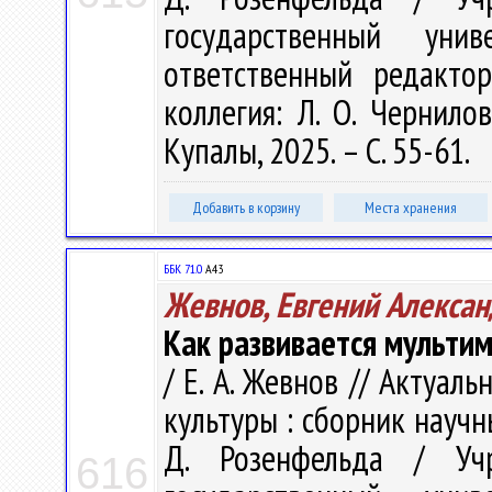
государственный ун
ответственный редакто
коллегия: Л. О. Чернилов
Купалы, 2025. – С. 55-61.
Добавить в корзину
Места хранения
ББК 71.0
А43
Жевнов, Евгений Алекса
Как развивается мульти
/ Е. А. Жевнов // Актуа
культуры : сборник научн
Д. Розенфельда / Учр
616