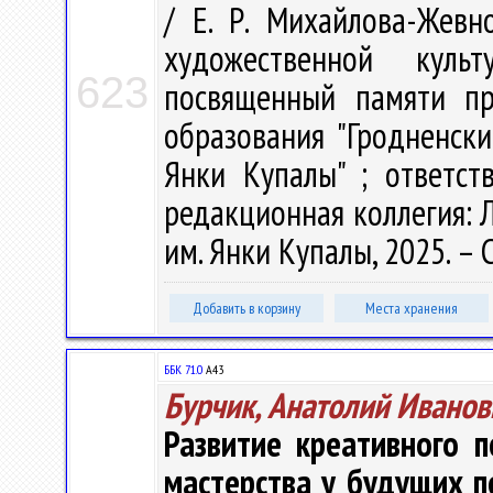
/ Е. Р. Михайлова-Жев
художественной куль
623
посвященный памяти пр
образования "Гродненск
Янки Купалы" ; ответст
редакционная коллегия: Л.
им. Янки Купалы, 2025. – 
Добавить в корзину
Места хранения
ББК 71.0
А43
Бурчик, Анатолий Иванов
Развитие креативного 
мастерства у будущих п