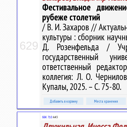
Фестивальное движени
рубеже столетий
/ В. И. Захаров // Акту
культуры : сборник научн
629
Д. Розенфельда / Учр
государственный ун
ответственный редакто
коллегия: Л. О. Чернилов
Купалы, 2025. – С. 75-80.
Добавить в корзину
Места хранения
ББК 71.0
А43
Двужильная, Инесса Фед