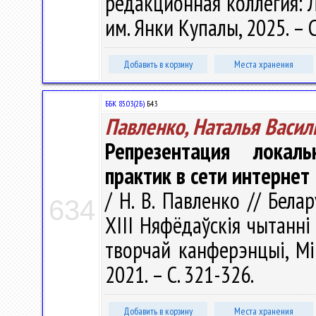
редакционная коллегия: Л.
им. Янки Купалы, 2025. – 
Добавить в корзину
Места хранения
ББК 85.03(2Б)
Б43
Павленко, Наталья Васил
Репрезентация локал
практик в сети интернет
/ Н. В. Павленко // Белар
634
XIII Няфёдаўскія чытанні
творчай канферэнцыі, Мі
2021. – С. 321-326.
Добавить в корзину
Места хранения