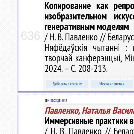
Копирование как репр
изобразительном иску
генеративным моделям
636
/ Н. В. Павленко // Белару
Няфёдаўскія чытанні : 
творчай канферэнцыі, Мін
2024. – С. 208-213.
Добавить в корзину
Места хранения
ББК 85.03(2Б)
Б43
Павленко, Наталья Васил
Иммерсивные практики в
/ Н. В. Павленко // Белар