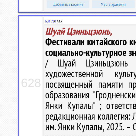
Добавить в корзину
Места хранения
ББК 71.0
А43
Шуай Цзиньцзюнь,
Фестивали китайского ки
социально-культурное з
/ Шуай Цзиньцзюнь 
художественной куль
628
посвященный памяти пр
образования "Гродненск
Янки Купалы" ; ответст
редакционная коллегия: Л.
им. Янки Купалы, 2025. – 