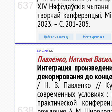
637
XIV Няфёдаўскія чытанні
творчай канферэнцыі, Мі
2023. – С. 201-205.
Добавить в корзину
Места хранения
ББК 71.+85
К90
Павленко, Наталья Васил
Интеграция произведени
декорирования до конц
/ Н. В. Павленко // К
современных условиях :
практической конферен
638
рождения А. М. Широкова,