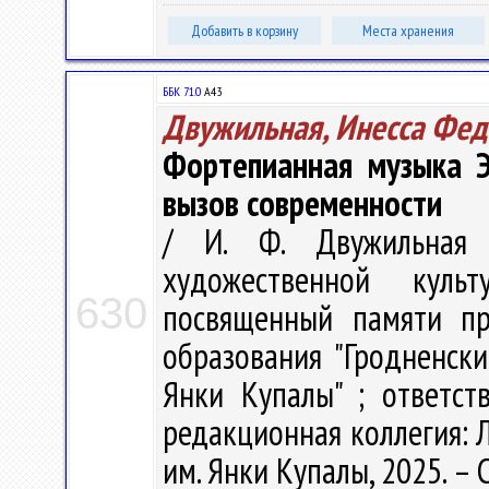
Добавить в корзину
Места хранения
ББК 71.0
А43
Двужильная, Инесса Фед
Фортепианная музыка Э
вызов современности
/ И. Ф. Двужильная 
художественной куль
630
посвященный памяти пр
образования "Гродненск
Янки Купалы" ; ответст
редакционная коллегия: Л.
им. Янки Купалы, 2025. – С