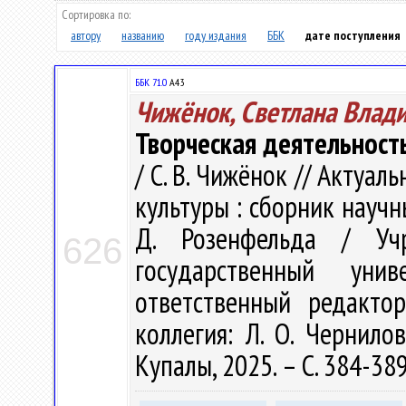
Сортировка по:
автору
названию
году издания
ББК
дате поступления
ББК 71.0
А43
Чижёнок, Светлана Влад
Творческая деятельност
/ С. В. Чижёнок // Акту
культуры : сборник научн
Д. Розенфельда / Учр
626
государственный ун
ответственный редакто
коллегия: Л. О. Чернилов
Купалы, 2025. – С. 384-38