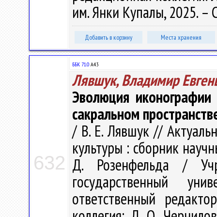
им. Янки Купалы, 2025. – 
Добавить в корзину
Места хранения
ББК 71.0
А43
Лявшук, Владимир Евген
Эволюция иконографии 
сакральном пространстве
/ В. Е. Лявшук // Актуа
культуры : сборник научн
632
Д. Розенфельда / Учр
государственный ун
ответственный редакто
коллегия: Л. О. Чернилов