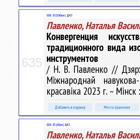
ББК 85.0(4Беи)
Д43
Павленко, Наталья Васил
Конвергенция искусс
традиционного вида из
инструментов
635
/ Н. В. Павленко // Дзя
Міжнароднай навукова-
красавіка 2023 г. – Мінск 
Добавить в корзину
Места хранения
ББК 85.(4Беи)
Б43
Павленко, Наталья Васил