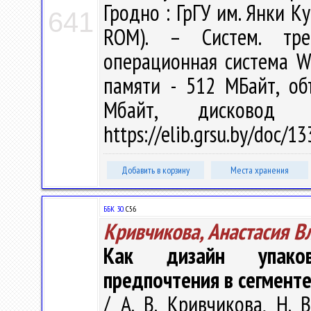
Гродно : ГрГУ им. Янки Ку
641
ROM). – Систем. тре
операционная система W
памяти - 512 МБайт, о
Мбайт, дисковод
https://elib.grsu.by/doc/
Добавить в корзину
Места хранения
ББК 30.
С56
Кривчикова, Анастасия В
Как дизайн упаков
предпочтения в сегмент
/ А. В. Кривчикова, Н.