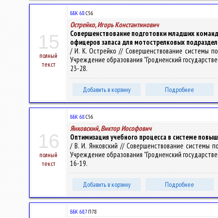
ББК 68.
С56
Острейко, Игорь Константинович
Совершенствование подготовки младших команди
15
офицеров запаса для мотострелковых подразделе
/ И. К. Острейко // Совершенствование системы п
полный
Учреждение образования "Гродненский государственный 
текст
23-28.
Добавить в корзину
Подробнее
ББК 68.
С56
Янковский, Виктор Иософович
16
Оптимизация учебного процесса в системе повыш
/ В. И. Янковский // Совершенствование системы 
Учреждение образования "Гродненский государственный 
полный
16-19.
текст
Добавить в корзину
Подробнее
ББК 68.7
П78