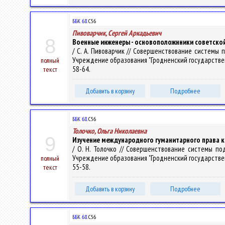
ББК 68.
С56
Пивоварчик, Сергей Аркадьевич
8
Военные инженеры - основоположнники советск
/ С. А. Пивоварчик // Совершенствование системы 
Учреждение образования "Гродненский государственный 
полный
58-64.
текст
Добавить в корзину
Подробнее
ББК 68.
С56
Толочко, Ольга Николаевна
9
Изучение международного гуманитарного права к
/ О. Н. Толочко // Совершенствование системы по
Учреждение образования "Гродненский государственный 
полный
55-58.
текст
Добавить в корзину
Подробнее
ББК 68.
С56