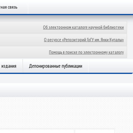
ная связь
Об электронном каталоге научной библиотеки
О ресурсе «Репозиторий ГрГУ им. Янки Купалы»
Помощь в поиске по электронному каталогу
 издания
Депонированные публикации