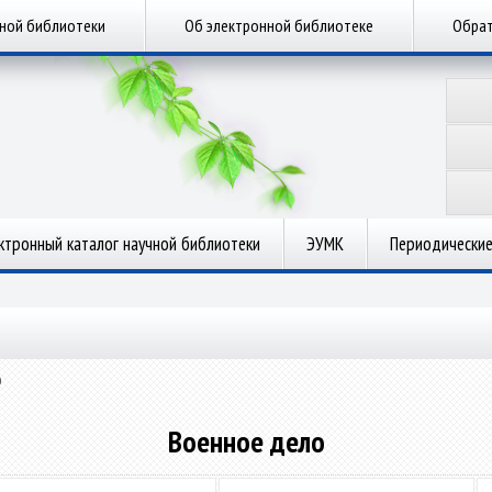
чной библиотеки
Об электронной библиотеке
Обрат
ктронный каталог научной библиотеки
ЭУМК
Периодические
о
Военное дело