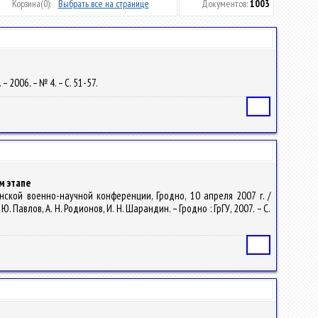
Корзина
(0):
Выбрать все на странице
Документов:
1003
– 2006. – № 4. – С. 51-57.
Статья
м этапе
ской военно-научной конференции, Гродно, 10 апреля 2007 г. /
авлов, А. Н. Родионов, И. Н. Шарандин. – Гродно : ГрГУ, 2007. – С.
Статья