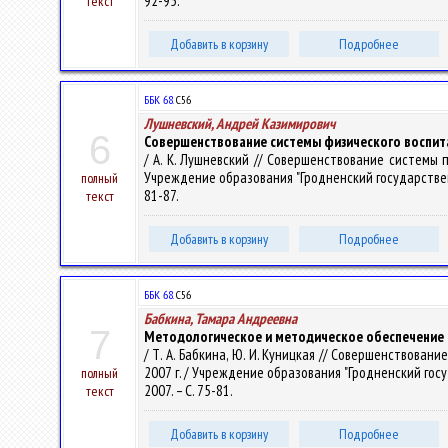
92-95.
текст
Добавить в корзину
Подробнее
ББК 68.
С56
Лушневский, Андрей Казимирович
6
Совершенствование системы физического воспита
/ А. К. Лушневский // Совершенствование системы 
Учреждение образования "Гродненский государственный 
полный
81-87.
текст
Добавить в корзину
Подробнее
ББК 68.
С56
Бабкина, Тамара Андреевна
7
Методологическое и методическое обеспечение 
/ Т. А. Бабкина, Ю. И. Куницкая // Совершенствов
2007 г. / Учреждение образования "Гродненский госуда
полный
2007. – С. 75-81.
текст
Добавить в корзину
Подробнее