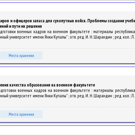
ров и офицеров запаса для сухопутных войск. Проблемы создания учеб
ний и пути их решения
одготовки военных кадров на военном факультете : материалы республикан
университет имени Янки Купалы" ; отв. ред. И. Н. Шарандин ; ред. кол.: Л. Ю. П
Места хранения
ения качества образования на военном факультете
подготовки военных кадров на военном факультете : материалы республикан
университет имени Янки Купалы" ; отв. ред. И. Н. Шарандин ; ред. кол.: Л. Ю. П
Места хранения