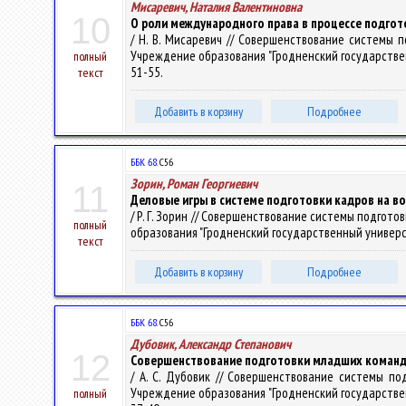
Мисаревич, Наталия Валентиновна
10
О роли международного права в процессе подгот
/ Н. В. Мисаревич // Совершенствование системы 
Учреждение образования "Гродненский государственный 
полный
51-55.
текст
Добавить в корзину
Подробнее
ББК 68.
С56
Зорин, Роман Георгиевич
11
Деловые игры в системе подготовки кадров на в
/ Р. Г. Зорин // Совершенствование системы подгот
полный
образования "Гродненский государственный университет 
текст
Добавить в корзину
Подробнее
ББК 68.
С56
Дубовик, Александр Степанович
12
Совершенствование подготовки младших команди
/ А. С. Дубовик // Совершенствование системы по
Учреждение образования "Гродненский государственный 
полный