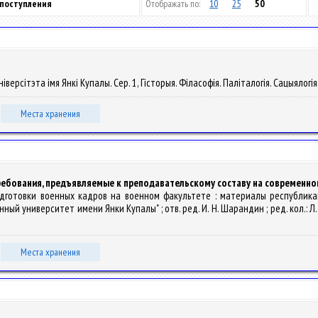
 поступления
Отображать по:
10
25
50
версітэта імя Янкі Купалы. Сер. 1, Гісторыя. Філасофія. Паліталогія. Сацыялогія. 
Места хранения
ребования, предъявляемые к преподавательскому составу на современно
одготовки военных кадров на военном факультете : материалы республикан
университет имени Янки Купалы" ; отв. ред. И. Н. Шарандин ; ред. кол.: Л. Ю. П
Места хранения