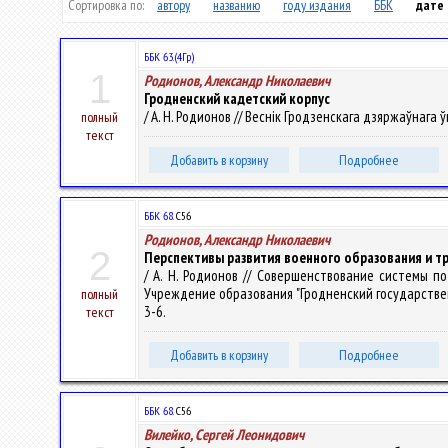
Сортировка по:
автору
названию
году издания
ББК
дате
ББК 63.(4Гр)
1
Родионов, Александр Николаевич
Гродненский кадетский корпус
/ А. Н. Родионов // Веснік Гродзенскага дзяржаўнага ўні
полный
текст
Добавить в корзину
Подробнее
ББК 68.
С56
Родионов, Александр Николаевич
2
Перспективы развития военного образования и т
/ А. Н. Родионов // Совершенствование системы п
Учреждение образования "Гродненский государственный 
полный
3-6.
текст
Добавить в корзину
Подробнее
ББК 68.
С56
Вилейко, Сергей Леонидович