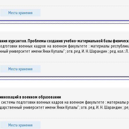
Места хранения
ния курсантов. Проблемы создания учебно-материальной базы физическо
подготовки военных кадров на военном факультете : материалы республика
университет имени Янки Купалы" ; отв. ред. И. Н. Шарандин ; ред. кол.: Л. Ю. П
Места хранения
инноваций в военном образовании
ание системы подготовки военных кадров на военном факультете : материалы
рственный университет имени Янки Купалы" ; отв. ред. И. Н. Шарандин ; ред. ко
Места хранения