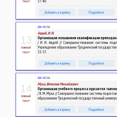
37-40.
текст
Добавить в корзину
Подробнее
ББК 68.
С56
Авдей, И. И.
13
Организация повышения квалификации преподава
/ И. И. Авдей // Совершенствование системы под
Учреждение образования "Гродненский государственный 
полный
33-37.
текст
Добавить в корзину
Подробнее
ББК 68.
С56
Муха, Вячеслав Михайлович
14
Организация учебного процесса курсантов тылов
/ В. М. Муха // Совершенствование системы подгото
полный
образования "Гродненский государственный университет 
текст
Добавить в корзину
Подробнее