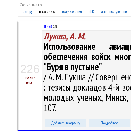
Сортировка по:
автору
названию
году издания
ББК
дате поступления
ББК 68.
С56
Лукша, А. М.
Использование авиа
обеспечения войск мно
"Буря в пустыне"
226
/ А. М. Лукша // Соверше
полный
текст
: тезисы докладов 4-й в
молодых ученых, Минск, 
107.
Добавить в корзину
Подробнее