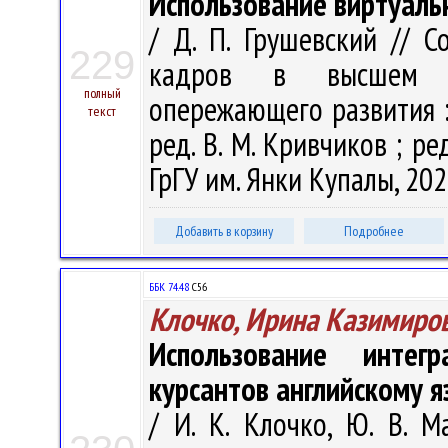
Использование виртуаль
/ Д. П. Грушевский // 
229
кадров в высшем уч
полный
опережающего развития : с
текст
ред. В. М. Кривчиков ; ред
ГрГУ им. Янки Купалы, 2023
Добавить в корзину
Подробнее
ББК 74.48
С56
Клочко, Ирина Казимиро
Использование интег
курсантов английскому я
/ И. К. Клочко, Ю. В. 