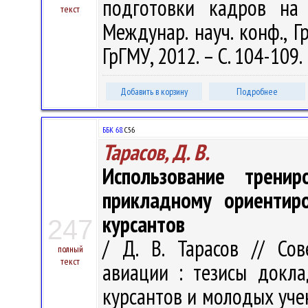
подготовки кадров на
текст
Междунар. науч. конф., Г
ГрГМУ, 2012. – С. 104-109.
Добавить в корзину
Подробнее
ББК 68.
С56
Тарасов, Д. В.
Использование трени
прикладному ориентир
курсантов
247
/ Д. В. Тарасов // Со
полный
текст
авиации : тезисы докл
курсантов и молодых учен