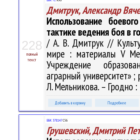
Дмитрук, Александр Вяч
Использование боевог
тактике ведения боя в г
/ А. В. Дмитрук // Куль
228
мире : материалы V Ме
полный
текст
Учреждение образова
аграрный университет» ; ре
Л. Мельникова. – Гродно : 
Добавить в корзину
Подробнее
ББК 378.147
С56
Грушевский, Дмитрий Пе