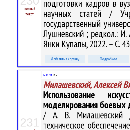
230
подготовки кадров в вуз
полный
научных статей / Учр
текст
государственный универси
Лушневский ; редкол.: И. 
Янки Купалы, 2022. – С. 4
Добавить в корзину
Подробнее
ББК 68.
Т15
Милашевский, Алексей В
Использование иску
моделирования боевых 
/ А. В. Милашевский 
231
техническое обеспечени