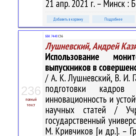
21 апр. 2021 г. – Минск : Б
Добавить в корзину
Подробнее
ББК 74.48
С56
Лушневский, Андрей Каз
Использование мони
выпускников в совершен
/ А. К. Лушневский, В. И
подготовки кадров
236
инновационность и устой
полный
текст
научных статей / Учр
государственный универси
М. Кривчиков [и др.]. – Г