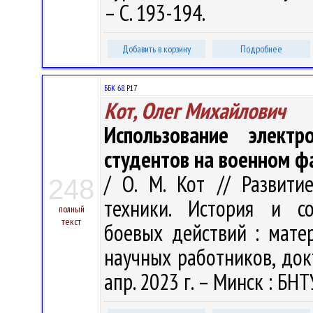
– С. 193-194.
Добавить в корзину
Подробнее
ББК 68.
Р17
Кот, Олег Михайлович
Использование элект
студентов на военном ф
/ О. М. Кот // Развит
248
техники. История и со
полный
текст
боевых действий : матер
научных работников, док
апр. 2023 г. – Минск : БНТ