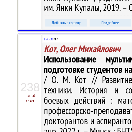
им. Янки Купалы, 2019. – 
Добавить в корзину
Подробнее
ББК 68.
Р17
Кот, Олег Михайлович
Использование мульт
подготовке студентов н
/ О. М. Кот // Развит
238
техники. История и со
полный
боевых действий : мате
текст
профессорско-преподава
докторантов и аспирантов
апр. 2022 г. – Минск : БНТУ