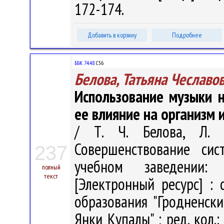
172-174.
Добавить в корзину
Подробнее
ББК 74.48
С56
Белова, Татьяна Чеславо
Использование музыки н
ее влияние на организм 
/ Т. Ч. Белова, Л. 
Совершенствование си
237
учебном заведении: 
полный
текст
[Электронный ресурс] :
образования "Гродненск
Янки Купалы" ; ред. кол.: