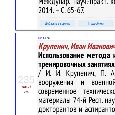
Междунар. науч.-практ. к
2014. – С. 65-67.
Добавить в корзину
Подробнее
ББК 68.
Р17
Крупенич, Иван Иванови
Использование метода 
тренировочных занятиях
/ И. И. Крупенич, П. А
235
вооружения и военно
полный
современное техничес
текст
материалы 74-й Респ. нау
докторантов и аспирантов