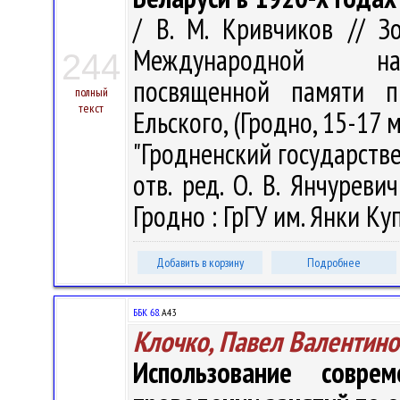
/ В. М. Кривчиков // З
Международной науч
244
посвященной памяти п
полный
текст
Ельского, (Гродно, 15-17 
"Гродненский государств
отв. ред. О. В. Янчуревич
Гродно : ГрГУ им. Янки Куп
Добавить в корзину
Подробнее
ББК 68.
А43
Клочко, Павел Валентино
Использование совре