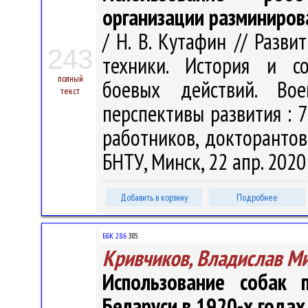
организации разминиров
/ Н. В. Кутафин // Разв
243
техники. История и со
полный
боевых действий. Во
текст
перспективы развития : 73
работников, докторантов 
БНТУ, Минск, 22 апр. 2020 
Добавить в корзину
Подробнее
ББК 28.6
З85
Кривчиков, Владислав М
Использование собак 
Беларуси в 1920-х годах