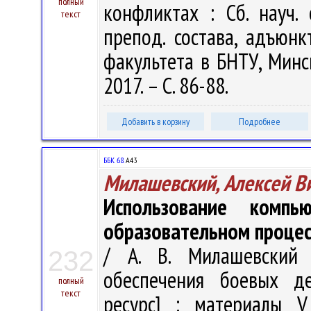
полный
конфликтах : Сб. науч. с
текст
препод. состава, адъюнк
факультета в БНТУ, Минск
2017. – С. 86-88.
Добавить в корзину
Подробнее
ББК 68.
А43
Милашевский, Алексей В
Использование компь
образовательном процес
/ А. В. Милашевский
232
обеспечения боевых де
полный
текст
ресурс] : материалы V 