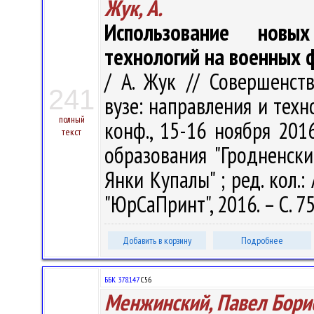
Жук, А.
Использование новы
технологий на военных 
/ А. Жук // Совершенст
241
вузе: направления и техн
полный
конф., 15-16 ноября 2016 
текст
образования "Гродненск
Янки Купалы" ; ред. кол.:
"ЮрСаПринт", 2016. – С. 7
Добавить в корзину
Подробнее
ББК 378.147
С56
Менжинский, Павел Бори