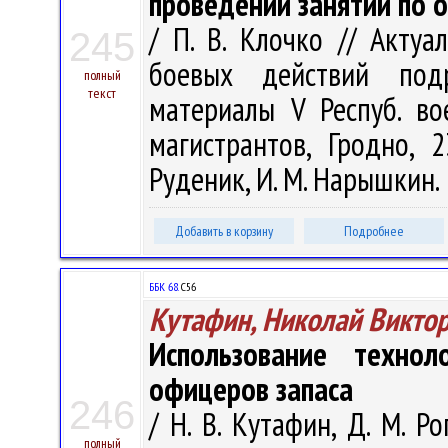
проведении занятий по 
/ П. В. Клочко // Акту
245
боевых действий подр
полный
текст
материалы V Респуб. вое
магистрантов, Гродно, 
Руденик, И. М. Нарышкин. –
Добавить в корзину
Подробнее
ББК 68.
С56
Кутафин, Николай Викто
Использование технол
офицеров запаса
246
/ Н. В. Кутафин, Д. М. 
полный