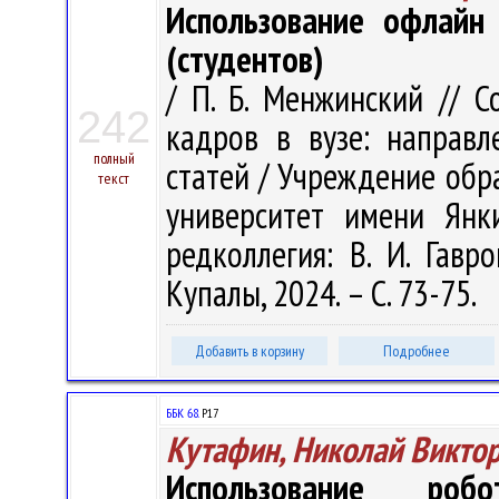
Использование офлайн 
(студентов)
/ П. Б. Менжинский // 
242
кадров в вузе: направл
полный
статей / Учреждение обр
текст
университет имени Янки
редколлегия: В. И. Гавр
Купалы, 2024. – С. 73-75.
Добавить в корзину
Подробнее
ББК 68.
Р17
Кутафин, Николай Викто
Использование робо