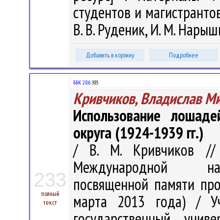
студентов и магистрантов,
В. В. Руденик, И. М. Нарышк
Добавить в корзину
Подробнее
ББК 28.6
З85
Кривчиков, Владислав М
Использование лошаде
округа (1924-1939 гг.)
/ В. М. Кривчиков //
Международной науч
233
посвященной памяти проф
полный
марта 2013 года) / Уч
текст
государственный унив