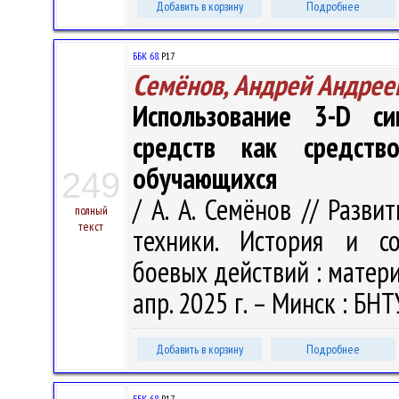
Добавить в корзину
Подробнее
ББК 68.
Р17
Семёнов, Андрей Андрее
Использование 3-D си
средств как средств
обучающихся
249
/ А. А. Семёнов // Разв
полный
текст
техники. История и со
боевых действий : материа
апр. 2025 г. – Минск : БНТ
Добавить в корзину
Подробнее
ББК 68.
Р17