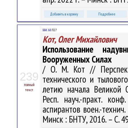
Добавить в корзину
Подробнее
ББК 68.
П27
Кот, Олег Михайлович
Использование наду
Вооруженных Силах
/ О. М. Кот // Перспек
239
технического и тылового
полный
летию начала Великой 
текст
Респ. науч.-практ. конф
аспирантов воен.-технич.
Минск : БНТУ, 2016. – С. 4