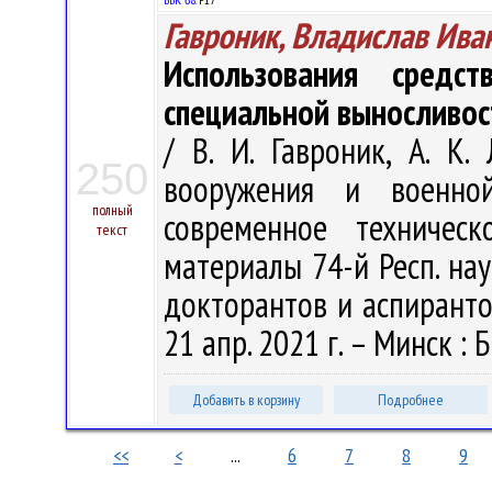
Гавроник, Владислав Ива
Использования средс
специальной выносливос
/ В. И. Гавроник, А. К.
250
вооружения и военно
полный
современное техничес
текст
материалы 74-й Респ. нау
докторантов и аспирантов
21 апр. 2021 г. – Минск : Б
Добавить в корзину
Подробнее
<<
<
...
6
7
8
9