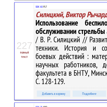
ББК 68.
Р17
Силицкий, Виктор Рычар
Использование беспи
обслуживании стрельбы
/ В. Р. Силицкий // Раз
227
техники. История и со
полный
боевых действий : матер
текст
научных работников, д
факультета в БНТУ, Минск,
С. 128-129.
Добавить в корзину
Подробнее
ББК 71.
К90