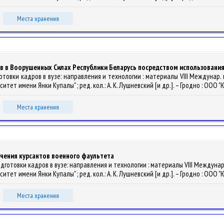
Места хранения
 в Воорушенных Силах Республики Беларусь посредством использования 
овки кадров в вузе: направления и технологии : материалы VIII Междунар. науч
т имени Янки Купалы" ; ред. кол.: А. К. Лушневский [и др.]. – Гродно : ООО "Ю
Места хранения
учения курсантов военного фаультета
готовки кадров в вузе: направления и технологии : материалы VIII Междунар. нау
т имени Янки Купалы" ; ред. кол.: А. К. Лушневский [и др.]. – Гродно : ООО "Ю
Места хранения