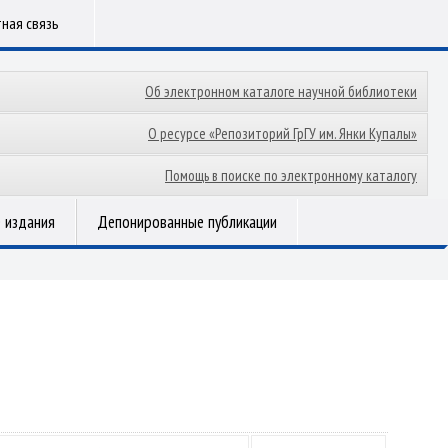
ная связь
Об электронном каталоге научной библиотеки
О ресурсе «Репозиторий ГрГУ им. Янки Купалы»
Помощь в поиске по электронному каталогу
 издания
Депонированные публикации