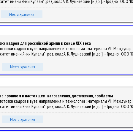
т имени Янки Купалы" ; ред. кол.: А. К. Лушневский [и др.]. – Гродно : ООО "Ю
Места хранения
их кадров для российской армии в конце XIX века
товки кадров в вузе: направления и технологии : материалы VIII Междунар. науч
т имени Янки Купалы" ; ред. кол.: А. К. Лушневский [и др.]. – Гродно : ООО "Ю
Места хранения
в прошлом и настоящем: направления, достижения, проблемы
товки кадров в вузе: направления и технологии : материалы VIII Междунар. науч
т имени Янки Купалы" ; ред. кол.: А. К. Лушневский [и др.]. – Гродно : ООО "Ю
Места хранения