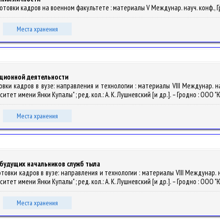
товки кадров на военном факультете : материалы V Междунар. науч. конф., Гродн
Места хранения
ционной деятельности
ки кадров в вузе: направления и технологии : материалы VIII Междунар. науч.
т имени Янки Купалы" ; ред. кол.: А. К. Лушневский [и др.]. – Гродно : ООО "Ю
Места хранения
будущих начальников служб тыла
овки кадров в вузе: направления и технологии : материалы VIII Междунар. науч
т имени Янки Купалы" ; ред. кол.: А. К. Лушневский [и др.]. – Гродно : ООО "Ю
Места хранения