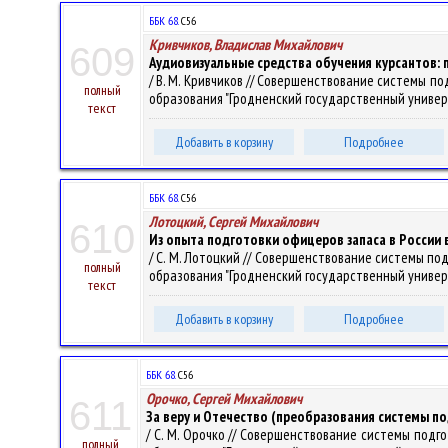
ББК 68.
С56
Кривчиков, Владислав Михайлович
609
Аудиовизуальные средства обучения курсантов: 
/ В. М. Кривчиков // Совершенствование системы подг
полный
образования "Гродненский государственный университе
текст
Добавить в корзину
Подробнее
ББК 68.
С56
Лотоцкий, Сергей Михайлович
610
Из опыта подготовки офицеров запаса в России в
/ С. М. Лотоцкий // Совершенствование системы подго
полный
образования "Гродненский государственный университе
текст
Добавить в корзину
Подробнее
ББК 68.
С56
Орочко, Сергей Михайлович
611
За веру и Отечество (преобразования системы по
/ С. М. Орочко // Совершенствование системы подгото
полный