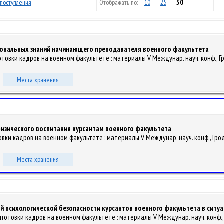
поступления
Отображать по:
10
25
50
ональных знаний начинающего преподавателя военного факультета
овки кадров на военном факультете : материалы V Междунар. науч. конф., Гродн
Места хранения
изического воспитания курсантам военного факультета
вки кадров на военном факультете : материалы V Междунар. науч. конф., Гродно,
Места хранения
 психологической безопасности курсантов военного факультета в ситуа
отовки кадров на военном факультете : материалы V Междунар. науч. конф., Гро