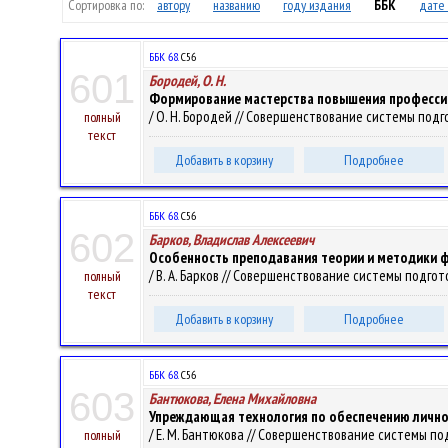
Сортировка по:
автору
названию
году издания
ББК
дате 
ББК 68.
С56
601
Бородей, О. Н.
Формирование мастерства повышения професси
/ О. Н. Бородей // Совершенствование системы подгот
полный
текст
Добавить в корзину
Подробнее
ББК 68.
С56
602
Барков, Владислав Алексеевич
Особенность преподавания теории и методики ф
/ В. А. Барков // Совершенствование системы подгото
полный
текст
Добавить в корзину
Подробнее
ББК 68.
С56
603
Бантюкова, Елена Михайловна
Упреждающая технология по обеспечению личной
/ Е. М. Бантюкова // Совершенствование системы подг
полный