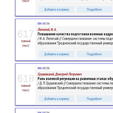
текст
Добавить в корзину
Подробнее
ББК 68.
С56
Лепесий, И. А.
617
Повышение качества подготовки военных кадров
/ И. А. Лепесий // Совершенствование системы подгот
полный
образования "Гродненский государственный университе
текст
Добавить в корзину
Подробнее
ББК 68.
С56
Грушевский, Дмитрий Петрович
618
Роль волевой регуляции на различных этапах об
/ Д. П. Грушевский // Совершенствование системы под
полный
образования "Гродненский государственный университе
текст
Добавить в корзину
Подробнее
ББК 68.
С56