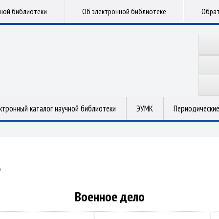
чной библиотеки
Об электронной библиотеке
Обрат
ктронный каталог научной библиотеки
ЭУМК
Периодические
о
Военное дело