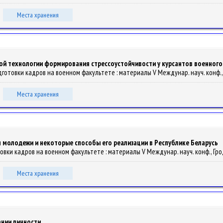
Места хранения
й технологии формирования стрессоустойчивости у курсантов военного
отовки кадров на военном факультете : материалы V Междунар. науч. конф., Гро
Места хранения
 молодежи и некоторые способы его реализации в Республике Беларусь
вки кадров на военном факультете : материалы V Междунар. науч. конф., Гродно,
Места хранения
ании личности