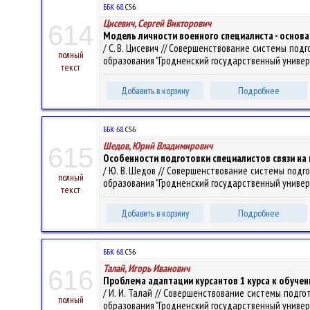
ББК 68.
С56
Цисевич, Сергей Викторович
614
Модель личности военного специалиста - основа
/ С. В. Цисевич // Совершенствование системы подгот
полный
образования "Гродненский государственный университе
текст
Добавить в корзину
Подробнее
ББК 68.
С56
Шедов, Юрий Владимирович
615
Особенности подготовки специалистов связи на
/ Ю. В. Шедов // Совершенствование системы подгото
полный
образования "Гродненский государственный университе
текст
Добавить в корзину
Подробнее
ББК 68.
С56
Талай, Игорь Иванович
616
Проблема адаптации курсантов 1 курса к обуче
/ И. И. Талай // Совершенствование системы подгото
полный
образования "Гродненский государственный университе