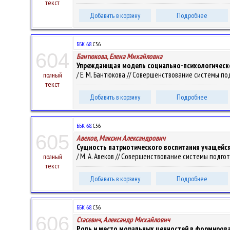
текст
Добавить в корзину
Подробнее
ББК 68.
С56
604
Бантюкова, Елена Михайловна
Упреждающая модель социально-психологическо
/ Е. М. Бантюкова // Совершенствование системы подг
полный
текст
Добавить в корзину
Подробнее
ББК 68.
С56
605
Авеков, Максим Александрович
Сущность патриотического воспитания учащейся
/ М. А. Авеков // Совершенствование системы подгото
полный
текст
Добавить в корзину
Подробнее
ББК 68.
С56
606
Стасевич, Александр Михайлович
Роль и место моральных ценностей в формиров