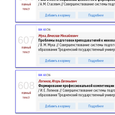
/ А. М. Стасевич // Совершенствование системы подго
полный
текст
Добавить в корзину
Подробнее
ББК 68.
С56
Муха, Вячеслав Михайлович
607
Проблемы подготовки преподавателей к иннова
/ В. М. Муха // Совершенствование системы подготов
полный
образования "Гродненский государственный университе
текст
Добавить в корзину
Подробнее
ББК 68.
С56
Логинов, Игорь Евгеньевич
608
Формирование профессиональной компетенции 
/ И. Е. Логинов // Совершенствование системы подгот
полный
образования "Гродненский государственный университе
текст
Добавить в корзину
Подробнее