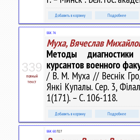
Добавить в корзину
Подробнее
ББК 74.
Муха, Вячеслав Михайло
Методы диагностики 
курсантов военного фак
339
/ В. М. Муха // Веснік Гр
полный
текст
Янкі Купалы. Сер. 3, Філал
1(171). – С. 106-118.
Добавить в корзину
Подробнее
ББК 68.
П27