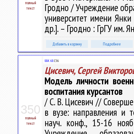
полный
Гродно / Учреждение обр
текст
университет имени Янки К
др.]. – Гродно : ГрГУ им. 
Добавить в корзину
Подробнее
ББК 68.
С56
Цисевич, Сергей Викторо
Модель личности военн
воспитания курсантов
/ С. В. Цисевич // Совер
350
в вузе: направления и т
полный
науч. конф., 15-16 нояб
текст
Учреждение образова