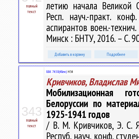
летию начала Великой 
полный
текст
Респ. науч.-практ. конф
аспирантов воен.-технич.
Минск : БНТУ, 2016. – С. 9
Добавить в корзину
Подробнее
ББК 74.58(4Беи)
Н34
Кривчиков, Владислав М
Мобилизационная гот
Белоруссии по материа
343
1925-1941 годов
полный
/ В. М. Кривчиков, Э. С. 
текст
Респуб. науч. конф. студ