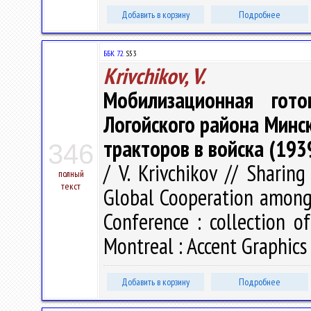
Добавить в корзину
Подробнее
ББК 72.
S53
Krivchikov, V.
Мобилизационная гото
Логойского района Минс
тракторов в войска (193
346
/ V. Krivchikov // Sharin
полный
текст
Global Cooperation among S
Conference : collection o
Montreal : Accent Graphics
Добавить в корзину
Подробнее