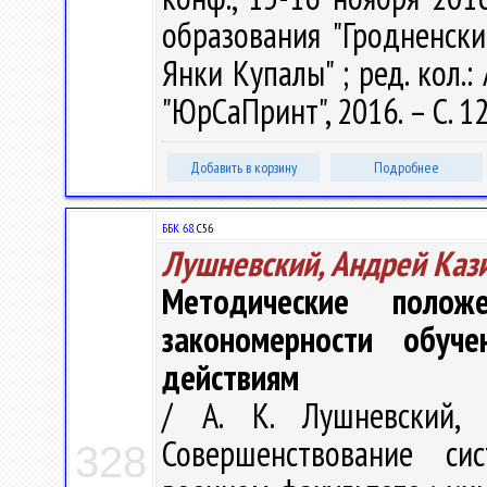
образования "Гродненск
Янки Купалы" ; ред. кол.:
"ЮрСаПринт", 2016. – С. 1
Добавить в корзину
Подробнее
ББК 68.
С56
Лушневский, Андрей Каз
Методические полож
закономерности обуч
действиям
/ А. К. Лушневский, 
Совершенствование си
328