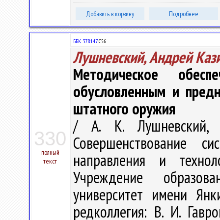
Добавить в корзину
Подробнее
ББК 378.147
С56
Лушневский, Андрей Каз
Методическое обесп
обусловленным и предн
штатного оружия
/ А. К. Лушневский,
330
Совершенствование с
полный
направления и техно
текст
Учреждение образова
университет имени Янки
редколлегия: В. И. Гавр