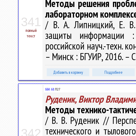
Методы решения пробле
лабораторном комплексе
341
/ В. А. Липницкий, Е. В
полный
защиты информации :
текст
российской науч.-техн. ко
– Минск : БГУИР, 2016. – С
Добавить в корзину
Подробнее
ББК 68.
П27
Руденик, Виктор Владим
Методы технико-тактич
/ В. В. Руденик // Перс
технического и тылового
342