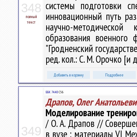
системы подготовки сп
348
инновационный путь раз
полный
текст
научно-методической 
образования военного 
"Гродненский государств
ред. кол.: С. М. Орочко [и д
Добавить в корзину
Подробнее
ББК 74.48
С56
Драпов, Олег Анатольеви
Моделирование трениров
/ О. А. Драпов // Совер
349
в вузе : материалы VI Меж