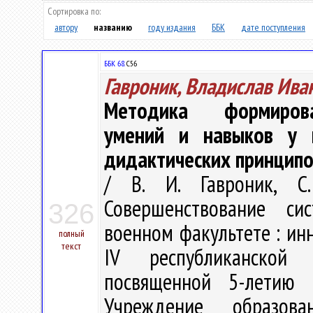
Сортировка по:
автору
названию
году издания
ББК
дате поступления
ББК 68.
С56
Гавроник, Владислав Ива
Методика формирован
умений и навыков у к
дидактических принципо
/ В. И. Гавроник, С
Совершенствование си
326
военном факультете : ин
полный
текст
IV республиканской 
посвященной 5-летию 
Учреждение образова