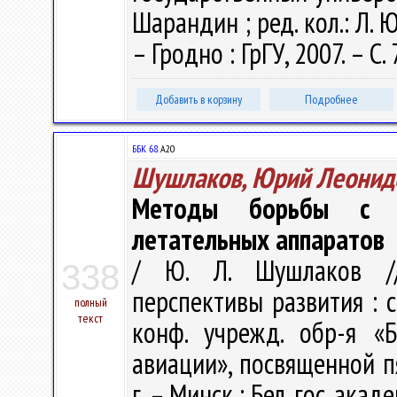
Шарандин ; ред. кол.: Л. Ю
– Гродно : ГрГУ, 2007. – С.
Добавить в корзину
Подробнее
ББК 68.
А20
Шушлаков, Юрий Леонид
Методы борьбы с о
летательных аппаратов
/ Ю. Л. Шушлаков // 
338
перспективы развития : с
полный
текст
конф. учрежд. обр-я «Б
авиации», посвященной пя
г. – Минск : Бел. гос. акад