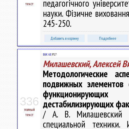
педагогiчного унiверситет
текст
науки. Фiзичне виховання 
245-250.
Добавить в корзину
Подробнее
ББК 68.
Р17
Милашевский, Алексей В
Методологические ас
подвижных элементов с
функционирующи
336
дестабилизирующих фак
полный
/ А. В. Милашевский 
текст
специальной техники. 