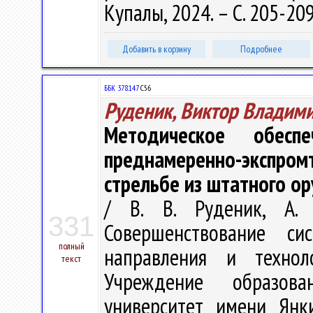
Купалы, 2024. – С. 205-20
Добавить в корзину
Подробнее
ББК 378.147
С56
Руденик, Виктор Владим
Методическое обесп
преднамеренно-экспр
стрельбе из штатного о
/ В. В. Руденик, А.
331
Совершенствование с
полный
направления и техно
текст
Учреждение образова
университет имени Янки