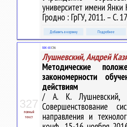
университет имени Янки Куп
Гродно : ГрГУ, 2011. – С. 1
Добавить в корзину
Подробнее
ББК 68.
С56
Лушневский, Андрей Каз
Методические полож
закономерности обуч
действиям
/ А. К. Лушневский, 
327
Совершенствование с
полный
направления и технолог
текст
конф., 15-16 ноября 2016 