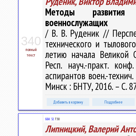
Руденик, Виктор Владим
Методы развития 
военнослужащих
/ В. В. Руденик // Перс
340
технического и тылового
полный
летию начала Великой 
текст
Респ. науч.-практ. конф
аспирантов воен.-технич.
Минск : БНТУ, 2016. – С. 8
Добавить в корзину
Подробнее
ББК 32.
Т38
Липницкий, Валерий Ант