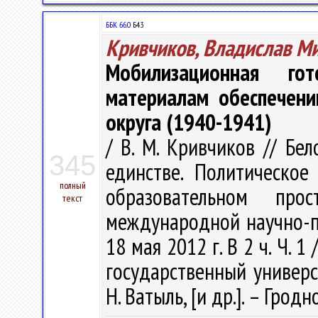
ББК 66.0
Б43
Кривчиков, Владислав М
Мобилизационная го
материалам обеспечени
округа (1940-1941)
/ В. М. Кривчиков // Бе
345
единстве. Политическо
полный
образовательном пр
текст
международной научно-пр
18 мая 2012 г. В 2 ч. Ч. 
государственный универси
Н. Ватыль, [и др.]. – Гродно