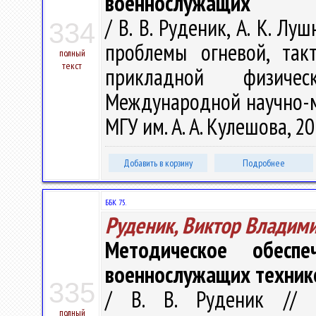
военнослужащих
/ В. В. Руденик, А. К. Лу
334
проблемы огневой, так
полный
текст
прикладной физиче
Международной научно-м
МГУ им. А. А. Кулешова, 20
Добавить в корзину
Подробнее
ББК 75.
Руденик, Виктор Владим
Методическое обеспе
военнослужащих техник
335
/ В. В. Руденик // Ві
полный