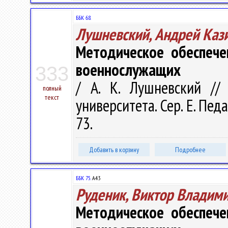
ББК 68.
Лушневский, Андрей Каз
Методическое обеспече
военнослужащих
333
/ А. К. Лушневский //
полный
текст
университета. Сер. E. Педа
73.
Добавить в корзину
Подробнее
ББК 75.
А43
Руденик, Виктор Владим
Методическое обеспече