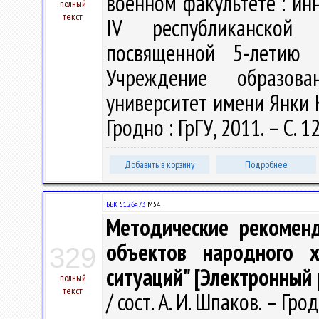
военном факультете : ин
полный
текст
IV республиканской 
посвященной 5-летию 
Учреждение образова
университет имени Янки Куп
Гродно : ГрГУ, 2011. – С. 
Добавить в корзину
Подробнее
ББК 51.26я73
М54
Методические рекоменд
объектов народного х
329
ситуаций" [Электронный 
полный
текст
/ сост. А. И. Шпаков. – Грод