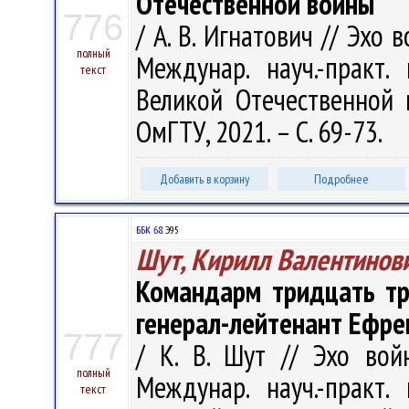
Отечественной войны
776
/ А. В. Игнатович // Эхо
полный
Междунар. науч.-практ.
текст
Великой Отечественной 
ОмГТУ, 2021. – С. 69-73.
Добавить в корзину
Подробнее
ББК 68.
Э95
Шут, Кирилл Валентинов
Командарм тридцать тр
генерал-лейтенант Ефре
777
/ К. В. Шут // Эхо вой
полный
Междунар. науч.-практ.
текст