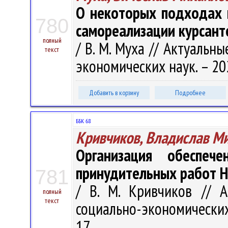
О некоторых подходах 
780
самореализации курсант
полный
/ В. М. Муха // Актуаль
текст
экономических наук. – 2021
Добавить в корзину
Подробнее
ББК 68
Кривчиков, Владислав М
Организация обеспеч
принудительных работ Н
781
/ В. М. Кривчиков // 
полный
текст
социально-экономических н
17.