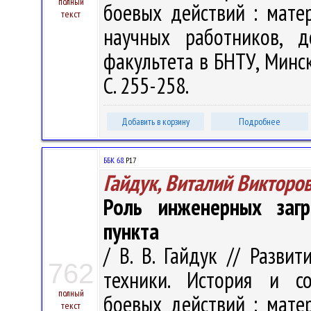
полный
боевых действий : матер
текст
научных работников, д
факультета в БНТУ, Минск,
С. 255-258.
Добавить в корзину
Подробнее
ББК 68.
Р17
Гайдук, Виталий Викторо
Роль инженерных заг
пункта
/ В. В. Гайдук // Разви
762
техники. История и со
полный
боевых действий : матер
текст