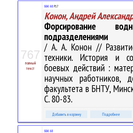
ББК 68.
Р17
Конон, Андрей Александ
Форсирование вод
подразделениями
/ А. А. Конон // Разви
767
техники. История и со
полный
боевых действий : матер
текст
научных работников, д
факультета в БНТУ, Минск,
С. 80-83.
Добавить в корзину
Подробнее
ББК 68