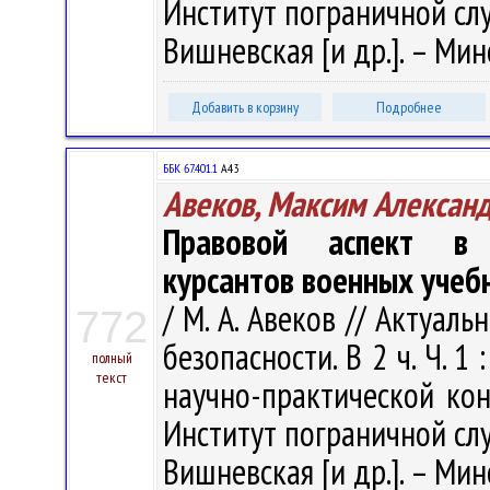
Институт пограничной служ
Вишневская [и др.]. – Минс
Добавить в корзину
Подробнее
ББК 67.401.1
А43
Авеков, Максим Алексан
Правовой аспект в д
курсантов военных учеб
/ М. А. Авеков // Актуа
772
безопасности. В 2 ч. Ч. 
полный
текст
научно-практической кон
Институт пограничной служ
Вишневская [и др.]. – Минс