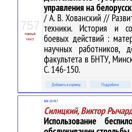
управления на белорусск
/ А. В. Хованский // Раз
757
техники. История и со
полный
боевых действий : матер
текст
научных работников, д
факультета в БНТУ, Минск,
С. 146-150.
Добавить в корзину
Подробнее
ББК 68.
Р17
Силицкий, Виктор Рычар
Использование беспи
обслуживании стрельбы