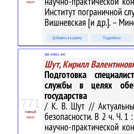
научно-практической кон
текст
Институт пограничной служ
Вишневская [и др.]. – Минс
Добавить в корзину
Подробнее
ББК 67.401.1
А43
Шут, Кирилл Валентинов
Подготовка специали
службы в целях обес
государства
771
/ К. В. Шут // Актуаль
полный
безопасности. В 2 ч. Ч. 
текст
научно-практической кон