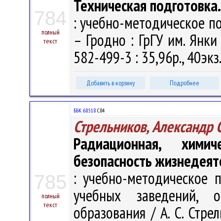
Техническая подготовка
784
: учебно-методическое пос
полный
– Гродно : ГрГУ им. Янки
текст
582-499-3 : 35,96р., 40экз
Добавить в корзину
Подробнее
ББК 68.518
С84
Стрельников, Александр 
Радиационная, хими
безопасность жизнедеят
: учебно-методическое п
785
учебных заведений, 
полный
текст
образования / А. С. Стрел