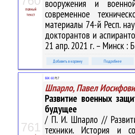
760
вооружения и военно
полный
современное техничес
текст
материалы 74-й Респ. нау
докторантов и аспирантов
21 апр. 2021 г. – Минск : Б
Добавить в корзину
Подробнее
ББК 68.
Р17
Шпарло, Павел Иосифови
Развитие военных защи
будущее
/ П. И. Шпарло // Разви
761
техники. История и со