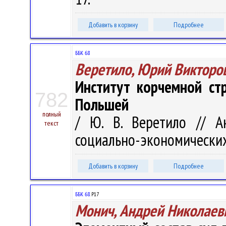
Добавить в корзину
Подробнее
ББК 68
Веретило, Юрий Викторо
Институт корчемной ст
782
Польшей
полный
/ Ю. В. Веретило // А
текст
социально-экономических н
Добавить в корзину
Подробнее
ББК 68.
Р17
Монич, Андрей Николаев