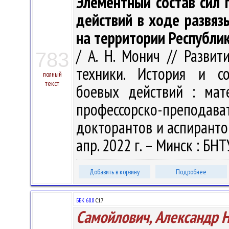
Элементный состав сил 
действий в ходе развяз
на территории Республи
/ А. Н. Монич // Разви
783
техники. История и со
полный
текст
боевых действий : мате
профессорско-преподава
докторантов и аспирантов
апр. 2022 г. – Минск : БНТ
Добавить в корзину
Подробнее
ББК 68.8
С17
Самойлович, Александр 