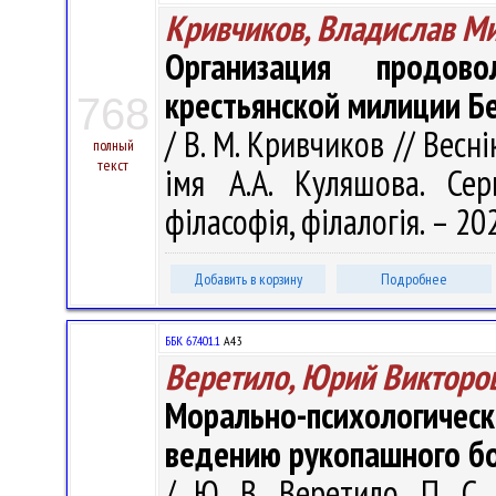
Кривчиков, Владислав М
Организация продово
крестьянской милиции Бе
768
/ В. М. Кривчиков // Весн
полный
текст
імя А.А. Куляшова. Сер
філасофія, філалогія. – 202
Добавить в корзину
Подробнее
ББК 67.401.1
А43
Веретило, Юрий Викторо
Морально-психологиче
ведению рукопашного б
/ Ю. В. Веретило, П. С