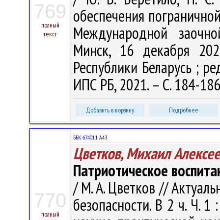
769
обеспечения пограничной б
полный
Международной заочной
текст
Минск, 16 декабря 202
Республики Беларусь ; ред
ИПС РБ, 2021. – С. 184-186
Добавить в корзину
Подробнее
ББК 67.401.1
А43
Цветков, Михаил Алексе
Патриотическое воспита
/ М. А. Цветков // Актуа
770
безопасности. В 2 ч. Ч. 
полный