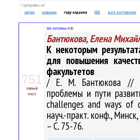
Сортировка по:
автору
названию
году издания
ББК
дате поступления
ББК 68.43(4Беи)
К30
Бантюкова, Елена Михай
К некоторым результат
для повышения качест
факультетов
751
/ Е. М. Бантюкова // 
полный
проблемы и пути развития
текст
challenges and ways of 
науч.-практ. конф., Минск,
– С. 75-76.