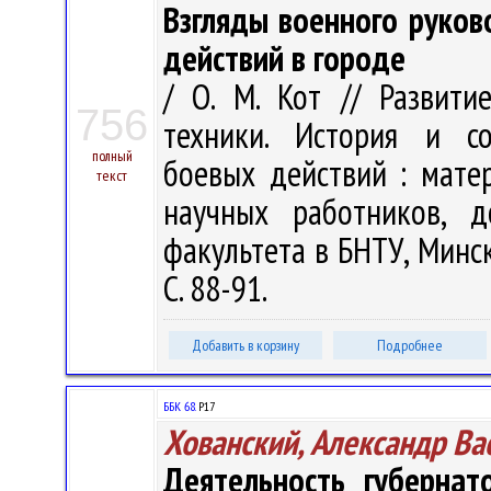
Взгляды военного руко
действий в городе
/ О. М. Кот // Развит
756
техники. История и со
полный
боевых действий : матер
текст
научных работников, д
факультета в БНТУ, Минск,
С. 88-91.
Добавить в корзину
Подробнее
ББК 68.
Р17
Хованский, Александр Ва
Деятельность губернат