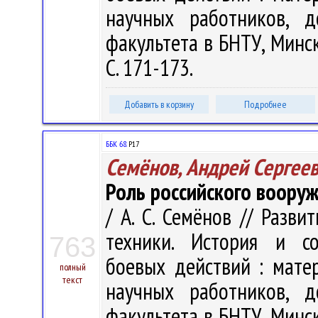
научных работников, д
факультета в БНТУ, Минск,
С. 171-173.
Добавить в корзину
Подробнее
ББК 68.
Р17
Семёнов, Андрей Сергее
Роль российского воору
/ А. С. Семёнов // Разв
техники. История и со
763
боевых действий : матер
полный
текст
научных работников, д
факультета в БНТУ, Минск,