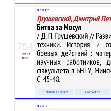
ББК 68.
Р17
Грушевский, Дмитрий Пе
Битва за Мосул
/ Д. П. Грушевский // Ра
техники. История и со
754
боевых действий : матер
полный
текст
научных работников, д
факультета в БНТУ, Минск,
С. 45-48.
Добавить в корзину
Подробнее
ББК 68.
Р17