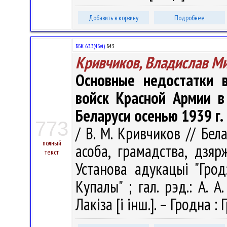
Добавить в корзину
Подробнее
ББК 63.3(4Беі)
Б43
Кривчиков, Владислав М
Основные недостатки в
войск Красной Армии в
Беларуси осенью 1939 г.
773
/ В. М. Кривчиков // Бел
полный
асоба, грамадства, дзяр
текст
Установа адукацыі "Грод
Купалы" ; гал. рэд.: А. А.
Лакіза [і інш.]. – Гродна :