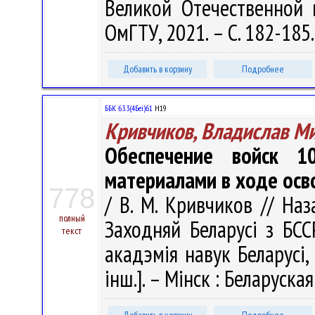
Великой Отечественной 
ОмГТУ, 2021. – С. 182-185
Добавить в корзину
Подробнее
ББК 63.3(4Беі)61
Н19
Кривчиков, Владислав М
Обеспечение войск 1
материалами в ходе осв
778
/ В. М. Кривчиков // На
полный
Заходняй Беларусі з БСС
текст
акадэмія навук Беларусі, І
інш.]. – Мінск : Беларуская