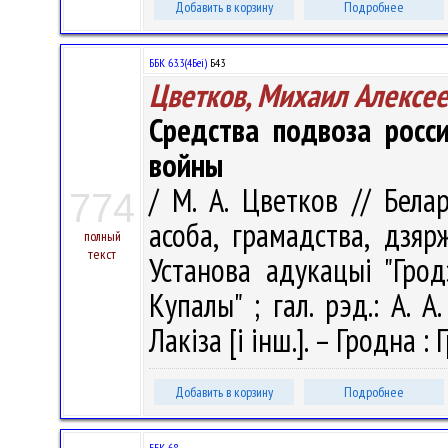
Добавить в корзину
Подробнее
ББК 63.3(4Беі)
Б43
Цветков, Михаил Алексе
Средства подвоза росс
войны
/ М. А. Цветков // Бела
774
асоба, грамадства, дзяр
полный
текст
Установа адукацыі "Грод
Купалы" ; гал. рэд.: А. А.
Лакіза [і інш.]. – Гродна :
Добавить в корзину
Подробнее
ББК 68.