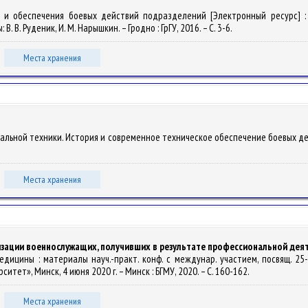
я и обеспечения боевых действий подразделений [Электронный ресурс] : 
. В. Руденик, И. М. Нарышкин. – Гродно : ГрГУ, 2016. – С. 3-6.
Места хранения
циальной техники. История и современное техническое обеспечение боевых дейс
Места хранения
лизации военнослужащих, получивших в результате профессиональной дея
 медицины : материалы науч.-практ. конф. с междунар. участием, посвящ. 
ет», Минск, 4 июня 2020 г. – Минск : БГМУ, 2020. – С. 160-162.
Места хранения