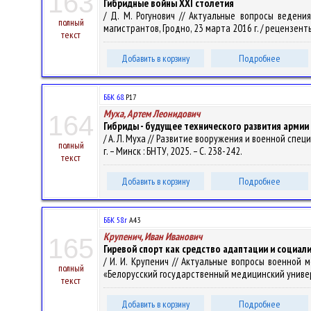
163
Гибридные войны XXI столетия
/ Д. М. Рогунович // Актуальные вопросы ведени
полный
магистрантов, Гродно, 23 марта 2016 г. / рецензенты: В
текст
Добавить в корзину
Подробнее
ББК 68.
Р17
Муха, Артем Леонидович
164
Гибриды - будущее технического развития армии
/ А. Л. Муха // Развитие вооружения и военной спе
полный
г. – Минск : БНТУ, 2025. – С. 238-242.
текст
Добавить в корзину
Подробнее
ББК 58.г
А43
Крупенич, Иван Иванович
165
Гиревой спорт как средство адаптации и социа
/ И. И. Крупенич // Актуальные вопросы военной
полный
«Белорусский государственный медицинский университ
текст
Добавить в корзину
Подробнее