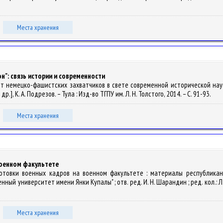
Места хранения
н": связь истории и современности
т немецко-фашистских захватчиков в свете современной исторической науки :
и др.], К. А. Подрезов. – Тула : Изд-во ТГПУ им. Л. Н. Толстого, 2014. – С. 91-93.
Места хранения
военном факультете
готовки военных кадров на военном факультете : материалы республиканс
 университет имени Янки Купалы" ; отв. ред. И. Н. Шарандин ; ред. кол.: Л. Ю. 
Места хранения