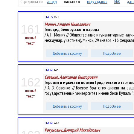
Сортировка по:
автору
названию
году издания
ББК
дате
ББК 72.
О28
Монич, Андрей Николаевич
161
Геноцид белорусского народа
/ А. Н. Монич // Общественные и гуманитарные науки
полный
междунар. участием), Минск, 29 января - 16 февраля 2
текст
Добавить в корзину
Подробнее
ББК 68.
Б75
Севенко, Александр Викторович
162
Героизм и мужество воинов Гродненского гарниз
/ А. В. Севенко // Боевое братство славян на з
полный
государственный университет имени Янки Купалы" ; отв
текст
Добавить в корзину
Подробнее
ББК 68.
А43
Рогунович, Дмитрий Михайлович