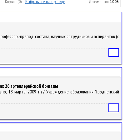
Корзина
(0):
Выбрать все на странице
Документов:
1003
 профессор.-препод. состава, научных сотрудников и аспирантов (с
Статья
щих 26 артиллерийской бригады
дно, 18 марта 2009 г.) / Учреждение образования "Гродненский
Статья