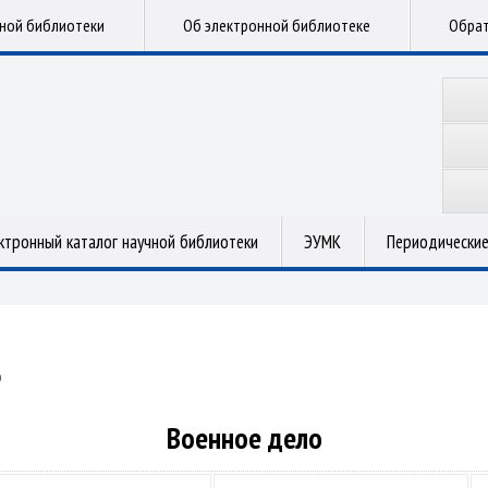
чной библиотеки
Об электронной библиотеке
Обрат
ктронный каталог научной библиотеки
ЭУМК
Периодические
о
Военное дело