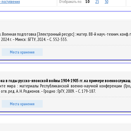
 поступления
Отображать по:
10
25
50
. Военная подготовка [Электронный ресурс] : матер. 88-й науч.-технич. конф.
024 г. – Минск : БГТУ, 2024. – С. 552-555.
Места хранения
она в годы русско-японской войны 1904-1905 гг. на примере военнослужа
ащите мира : материалы Республиканской военно-научной конференции (Гро
. ред. А. Н. Родионов. – Гродно : ГрГУ, 2009. – С. 179-187.
Места хранения