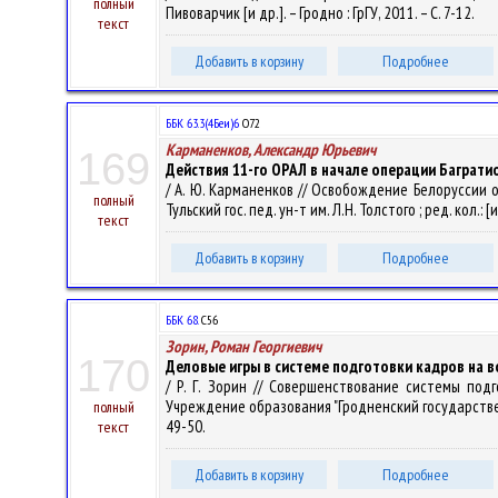
полный
Пивоварчик [и др.]. – Гродно : ГрГУ, 2011. – С. 7-12.
текст
Добавить в корзину
Подробнее
ББК 63.3(4Беи)6
О72
Карманенков, Александр Юрьевич
169
Действия 11-го ОРАЛ в начале операции Багратио
/ А. Ю. Карманенков // Освобождение Белоруссии о
полный
Тульский гос. пед. ун-т им. Л.Н. Толстого ; ред. кол.: [
текст
Добавить в корзину
Подробнее
ББК 68.
С56
Зорин, Роман Георгиевич
170
Деловые игры в системе подготовки кадров на 
/ Р. Г. Зорин // Совершенствование системы под
Учреждение образования "Гродненский государственный
полный
49-50.
текст
Добавить в корзину
Подробнее