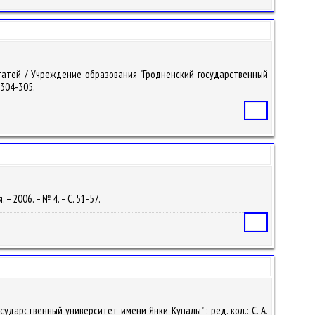
 статей / Учреждение образования "Гродненский государственный
. 304-305.
Статья
 – 2006. – № 4. – С. 51-57.
Статья
сударственный университет имени Янки Купалы" ; ред. кол.: С. А.