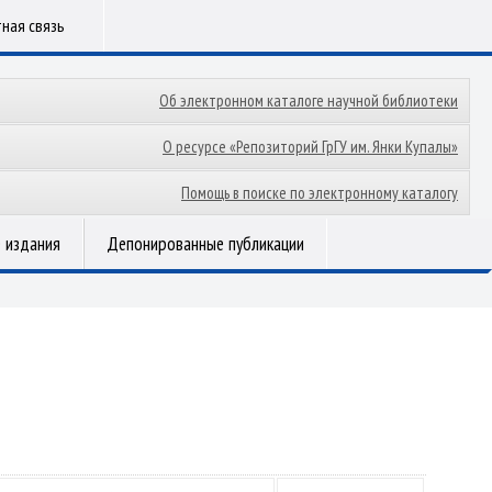
ная связь
Об электронном каталоге научной библиотеки
О ресурсе «Репозиторий ГрГУ им. Янки Купалы»
Помощь в поиске по электронному каталогу
 издания
Депонированные публикации