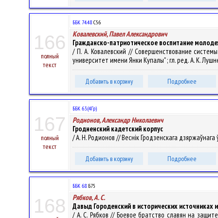
ББК 74.48
С56
Ковалевский, Павел Александрович
166
Гражданско-патриотическое воспитание молоде
/ П. А. Ковалевский // Совершенствование систем
полный
университет имени Янки Купалы" ; гл. ред. А. К. Лушнев
текст
Добавить в корзину
Подробнее
ББК 63.(4Гр)
167
Родионов, Александр Николаевич
Гродненский кадетский корпус
/ А. Н. Родионов // Веснік Гродзенскага дзяржаўнага ўн
полный
текст
Добавить в корзину
Подробнее
ББК 68.
Б75
Рябков, А. С.
168
Давыд Городенский в исторических источниках 
/ А. С. Рябков // Боевое братство славян на защи