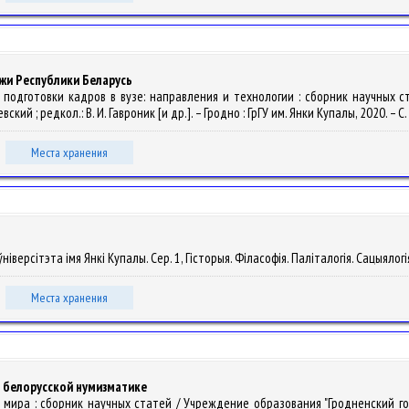
жи Республики Беларусь
ы подготовки кадров в вузе: направления и технологии : сборник научных
ский ; редкол.: В. И. Гавроник [и др.]. – Гродно : ГрГУ им. Янки Купалы, 2020. – С
Места хранения
іверсітэта імя Янкі Купалы. Сер. 1, Гісторыя. Філасофія. Паліталогія. Сацыялогія.
Места хранения
и белорусской нумизматике
те мира : сборник научных статей / Учреждение образования "Гродненский го