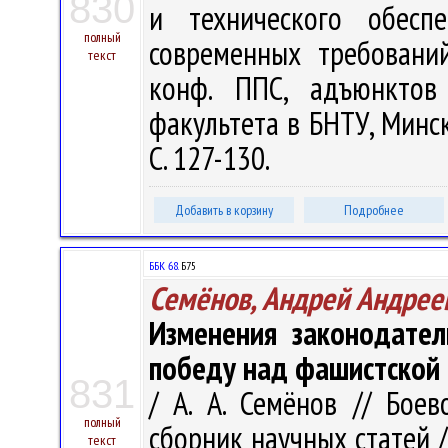
830
и технического обесп
полный
современных требований
текст
конф. ППС, адъюнктов 
факультета в БНТУ, Минск,
С. 127-130.
Добавить в корзину
Подробнее
ББК 68.
Б75
Семёнов, Андрей Андрее
Изменения законодател
победу над фашистской
831
/ А. А. Семёнов // Бое
полный
сборник научных статей 
текст