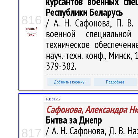
курсантов военных спе
Республики Беларусь
816
/ А. Н. Сафонова, П. В
полный
военной специальной
текст
техническое обеспечени
науч.-техн. конф., Минск, 
379-382.
Добавить в корзину
Подробнее
ББК 68.
Р17
Сафонова, Александра Н
Битва за Днепр
/ А. Н. Сафонова, Д. В. 
817