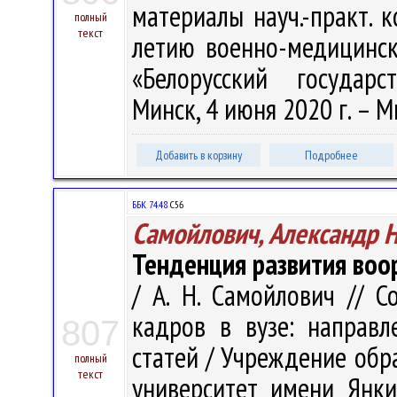
материалы науч.-практ. к
полный
текст
летию военно-медицинск
«Белорусский государс
Минск, 4 июня 2020 г. – Ми
Добавить в корзину
Подробнее
ББК 74.48
С56
Самойлович, Александр 
Тенденция развития воо
/ А. Н. Самойлович // 
кадров в вузе: направл
807
статей / Учреждение обр
полный
текст
университет имени Янки 