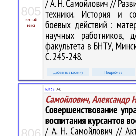
/ А. Н. Самойлович // Ра
805
техники. История и со
полный
боевых действий : матер
текст
научных работников, д
факультета в БНТУ, Минск,
С. 245-248.
Добавить в корзину
Подробнее
ББК 58.г
А43
Самойлович, Александр 
Совершенствование упр
воспитания курсантов в
/ А. Н. Самойлович // А
806