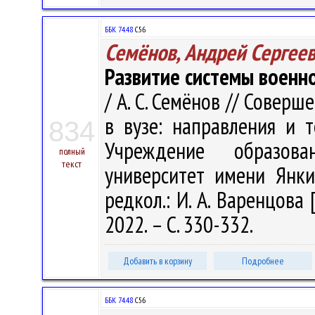
ББК 74.48
С56
Семёнов, Андрей Сергее
Развитие системы военно
/ А. С. Семёнов // Совер
в вузе: направления и т
834
Учреждение образова
полный
текст
университет имени Янки 
редкол.: И. А. Варенцова 
2022. – С. 330-332.
Добавить в корзину
Подробнее
ББК 74.48
С56