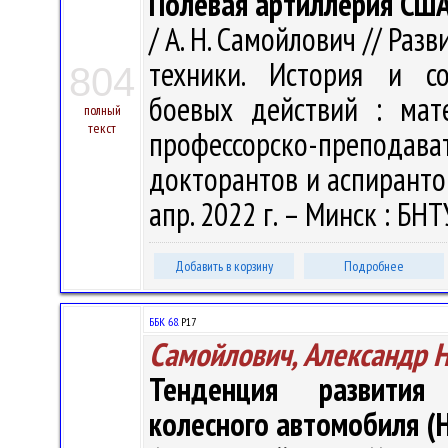
Полевая артиллерия США
/ А. Н. Самойлович // Ра
техники. История и со
804
боевых действий : мате
полный
текст
профессорско-преподава
докторантов и аспирантов
апр. 2022 г. – Минск : БНТ
Добавить в корзину
Подробнее
ББК 68.
Р17
Самойлович, Александр 
Тенденция развития 
колесного автомобиля 