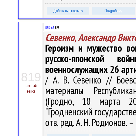
Добавить в корзину
Подробнее
ББК 68.
Б75
Севенко, Александр Викт
Героизм и мужество во
русско-японской во
военнослужащих 26 арт
819
/ А. В. Севенко // Бое
полный
материалы Республика
текст
(Гродно, 18 марта 2
"Гродненский государств
отв. ред. А. Н. Родионов. –