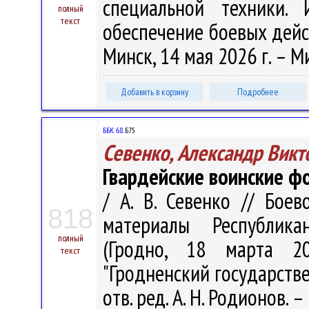
специальной техники. 
полный
текст
обеспечение боевых действ
Минск, 14 мая 2026 г. – Ми
Добавить в корзину
Подробнее
ББК 68.
Б75
Севенко, Александр Викт
Гвардейские воинские ф
/ А. В. Севенко // Бое
818
материалы Республика
полный
(Гродно, 18 марта 2
текст
"Гродненский государств
отв. ред. А. Н. Родионов. –