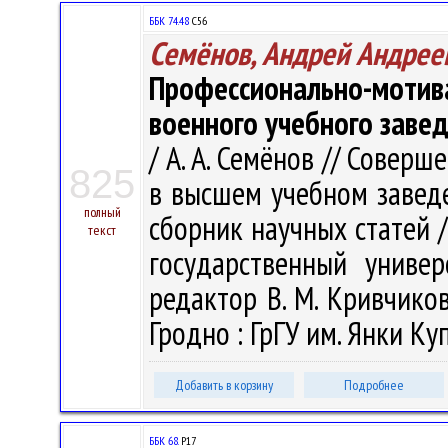
ББК 74.48
С56
Семёнов, Андрей Андрее
Профессионально-мот
военного учебного заве
/ А. А. Семёнов // Совер
825
в высшем учебном заведе
полный
сборник научных статей 
текст
государственный униве
редактор В. М. Кривчиков 
Гродно : ГрГУ им. Янки Куп
Добавить в корзину
Подробнее
ББК 68.
Р17