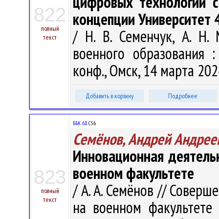
цифровых технологий с
822
концепции Университет 
полный
/ Н. В. Семенчук, А. Н
текст
военного образования :
конф., Омск, 14 марта 2024
Добавить в корзину
Подробнее
ББК 68.
С56
Семёнов, Андрей Андрее
Инновационная деятельн
военном факультете
823
/ А. А. Семёнов // Совер
полный
текст
на военном факультете 