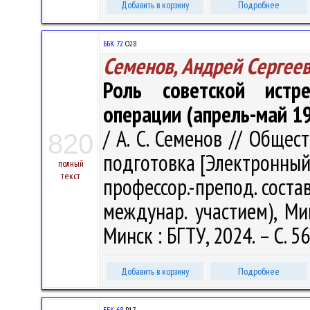
Добавить в корзину
Подробнее
ББК 72.
О28
Семенов, Андрей Сергее
Роль советской истр
операции (апрель-май 19
/ А. С. Семенов // Обще
820
подготовка [Электронный р
полный
текст
профессор.-препод. соста
междунар. участием), Ми
Минск : БГТУ, 2024. – С. 5
Добавить в корзину
Подробнее
ББК 68.
Р17