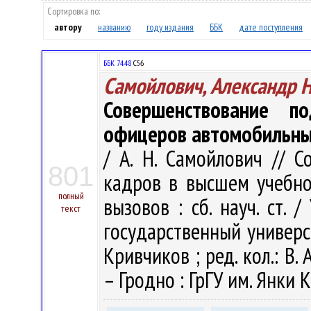
Сортировка по:
автору
названию
году издания
ББК
дате поступления
ББК 74.48
С56
Самойлович, Александр 
Совершенствование п
офицеров автомобильных
/ А. Н. Самойлович // 
801
кадров в высшем учебно
полный
вызовов : сб. науч. ст.
текст
государственный универси
Кривчиков ; ред. кол.: В. А
– Гродно : ГрГУ им. Янки К