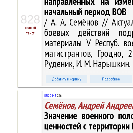
направленных на изме
начальный период ВОВ
828
/ А. А. Семёнов // Акту
полный
боевых действий подр
текст
материалы V Респуб. вое
магистрантов, Гродно, 
Руденик, И. М. Нарышкин. –
Добавить в корзину
Подробнее
ББК 74.48
С56
Семёнов, Андрей Андрее
Значение военного пол
ценностей с территории 