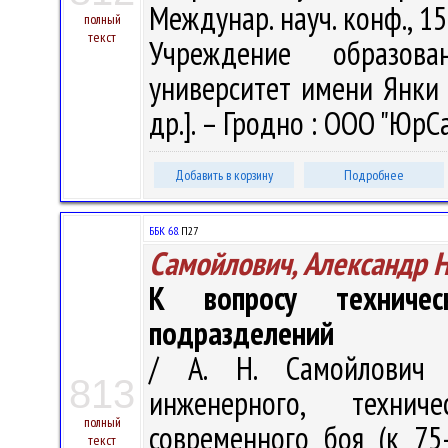
Междунар. науч. конф., 15-1
полный
текст
Учреждение образова
университет имени Янки К
др.]. – Гродно : ООО "ЮрСа
Добавить в корзину
Подробнее
ББК 68.
П27
Самойлович, Александр 
К вопросу техничес
подразделений
/ А. Н. Самойлович 
813
инженерного, техни
полный
современного боя (к 75
текст