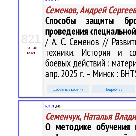
Семенов, Андрей Сергее
Способы защиты бро
проведения специальной
821
/ А. С. Семенов // Разв
полный
техники. История и со
текст
боевых действий : материа
апр. 2025 г. – Минск : БНТ
Добавить в корзину
Подробнее
ББК 74.
Д46
Семенчук, Наталья Влад
О методике обучения 