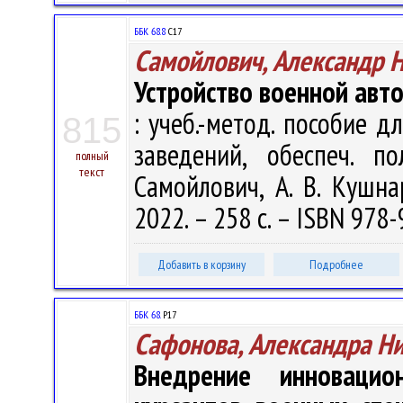
ББК 68.8
С17
Самойлович, Александр 
Устройство военной авт
: учеб.-метод. пособие д
815
заведений, обеспеч. п
полный
текст
Самойлович, А. В. Кушна
2022. – 258 с. – ISBN 978-
Добавить в корзину
Подробнее
ББК 68.
Р17
Сафонова, Александра Н
Внедрение инновацио