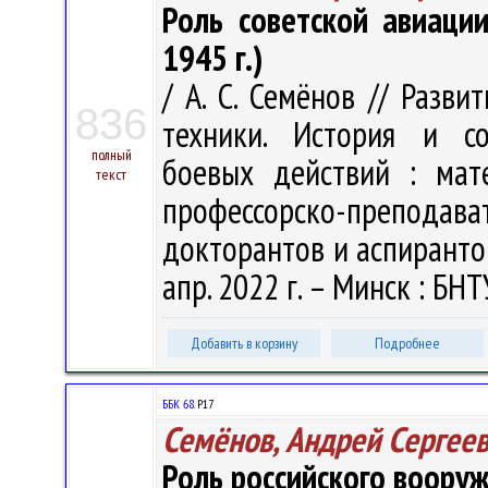
Роль советской авиаци
1945 г.)
/ А. С. Семёнов // Разв
836
техники. История и со
полный
боевых действий : мате
текст
профессорско-преподава
докторантов и аспирантов
апр. 2022 г. – Минск : БНТ
Добавить в корзину
Подробнее
ББК 68.
Р17
Семёнов, Андрей Сергее
Роль российского воору