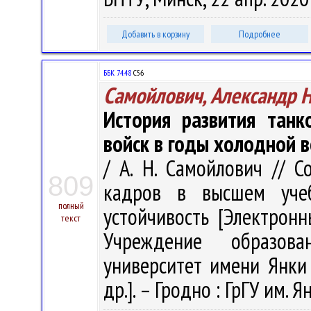
Добавить в корзину
Подробнее
ББК 74.48
С56
Самойлович, Александр 
История развития танк
войск в годы холодной 
/ А. Н. Самойлович // 
809
кадров в высшем учеб
полный
устойчивость [Электронн
текст
Учреждение образова
университет имени Янки К
др.]. – Гродно : ГрГУ им. 