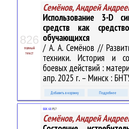
Семёнов, Андрей Андрее
Использование 3-D си
средств как средств
обучающихся
826
/ А. А. Семёнов // Разв
полный
текст
техники. История и со
боевых действий : материа
апр. 2025 г. – Минск : БНТ
Добавить в корзину
Подробнее
ББК 68.
Р17
Семёнов, Андрей Андрее
Состояние истребите