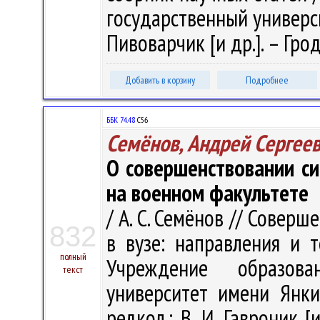
государственный университ
Пивоварчик [и др.]. – Грод
Добавить в корзину
Подробнее
ББК 74.48
С56
Семёнов, Андрей Сергее
О совершенствовании си
на военном факультете
/ А. С. Семёнов // Совер
832
в вузе: направления и т
полный
Учреждение образова
текст
университет имени Янки 
редкол.: В. И. Гавроник [