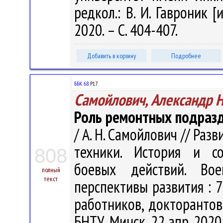
редкол.: В. И. Гавроник [
2020. – С. 404-407.
Добавить в корзину
Подробнее
ББК 68.
Р17
Самойлович, Александр 
Роль ремонтных подразд
/ А. Н. Самойлович // Ра
техники. История и со
808
боевых действий. Во
полный
текст
перспективы развития : 73
работников, докторантов 
БНТУ, Минск, 22 апр. 2020 