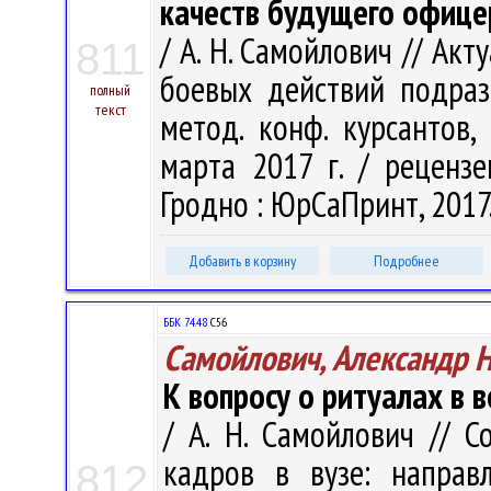
качеств будущего офице
/ А. Н. Самойлович // Ак
811
боевых действий подразд
полный
текст
метод. конф. курсантов,
марта 2017 г. / рецензе
Гродно : ЮрСаПринт, 2017.
Добавить в корзину
Подробнее
ББК 74.48
С56
Самойлович, Александр 
К вопросу о ритуалах в 
/ А. Н. Самойлович // 
кадров в вузе: направ
812