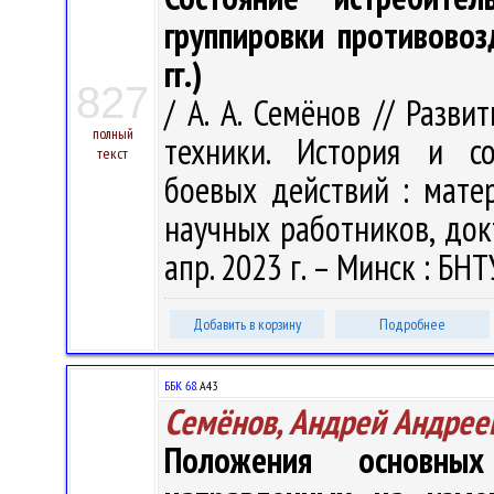
группировки противово
гг.)
827
/ А. А. Семёнов // Разв
полный
техники. История и со
текст
боевых действий : матер
научных работников, док
апр. 2023 г. – Минск : БНТУ
Добавить в корзину
Подробнее
ББК 68.
А43
Семёнов, Андрей Андрее
Положения основных