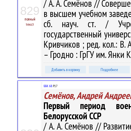
/ А. А. Семёнов // Совер
829
в высшем учебном заведе
полный
сб. науч. ст. / Учр
текст
государственный универси
Кривчиков ; ред. кол.: В. А
– Гродно : ГрГУ им. Янки К
Добавить в корзину
Подробнее
ББК 68.
Р17
Семёнов, Андрей Андрее
Первый период воен
Белорусской ССР
/ А. А. Семёнов // Разви