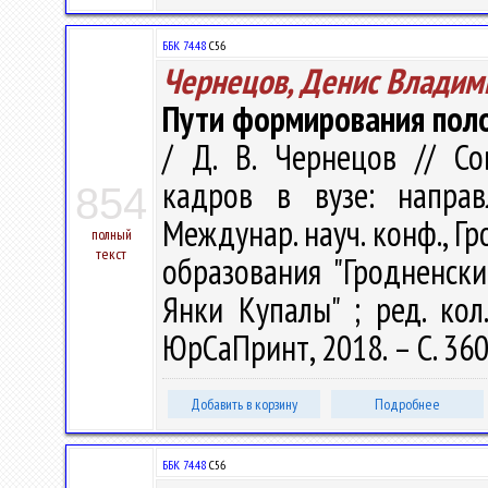
ББК 74.48
С56
Чернецов, Денис Владим
Пути формирования пол
/ Д. В. Чернецов // С
кадров в вузе: напра
854
Междунар. науч. конф., Гр
полный
текст
образования "Гродненск
Янки Купалы" ; ред. кол.
ЮрСаПринт, 2018. – С. 360
Добавить в корзину
Подробнее
ББК 74.48
С56