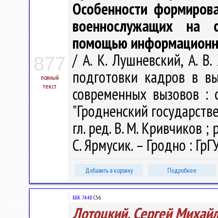
Особенности формирова
военнослужащих на с
помощью информационн
/ А. К. Лушневский, А. 
877
подготовки кадров в в
полный
текст
современных вызовов : с
"Гродненский государств
гл. ред. В. М. Кривчиков ; р
С. Ярмусик. – Гродно : ГрГ
Добавить в корзину
Подробнее
ББК 74.48
С56
Лотоцкий, Сергей Михай