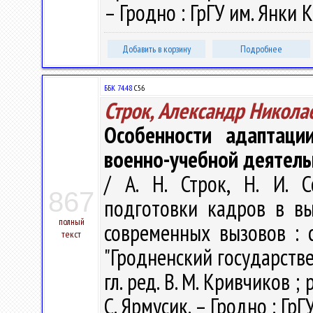
– Гродно : ГрГУ им. Янки К
Добавить в корзину
Подробнее
ББК 74.48
С56
Строк, Александр Никола
Особенности адаптаци
военно-учебной деятель
/ А. Н. Строк, Н. И. 
867
подготовки кадров в в
полный
современных вызовов : с
текст
"Гродненский государств
гл. ред. В. М. Кривчиков ; р
С. Ярмусик. – Гродно : ГрГ