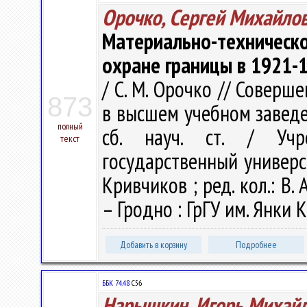
Орочко, Сергей Михайло
Материально-техническ
охране границы в 1921-
/ С. М. Орочко // Совер
873
в высшем учебном заведе
полный
сб. науч. ст. / Учр
текст
государственный универси
Кривчиков ; ред. кол.: В. А
– Гродно : ГрГУ им. Янки К
Добавить в корзину
Подробнее
ББК 74.48
С56
Нарышкин, Игорь Михай