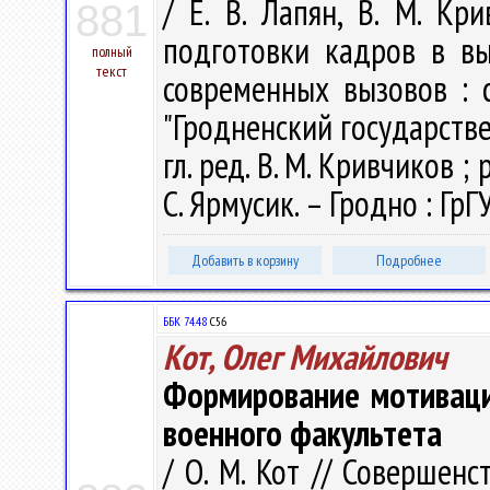
/ Е. В. Лапян, В. М. Кр
881
подготовки кадров в в
полный
текст
современных вызовов : с
"Гродненский государств
гл. ред. В. М. Кривчиков ; р
С. Ярмусик. – Гродно : ГрГ
Добавить в корзину
Подробнее
ББК 74.48
С56
Кот, Олег Михайлович
Формирование мотиваци
военного факультета
/ О. М. Кот // Совершен