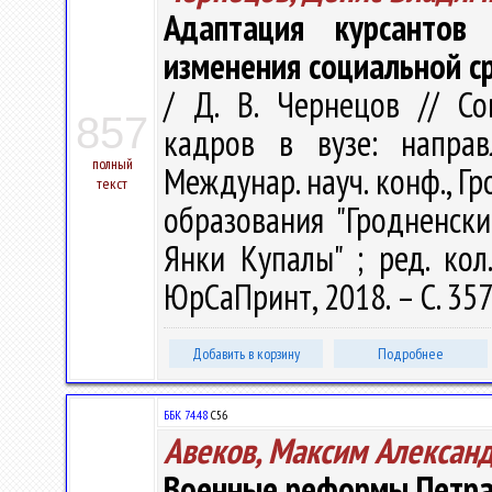
Адаптация курсантов
изменения социальной с
/ Д. В. Чернецов // С
857
кадров в вузе: напра
полный
Междунар. науч. конф., Гр
текст
образования "Гродненск
Янки Купалы" ; ред. кол.
ЮрСаПринт, 2018. – С. 35
Добавить в корзину
Подробнее
ББК 74.48
С56
Авеков, Максим Алексан
Военные реформы Петра