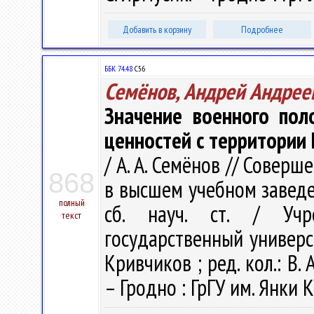
Добавить в корзину
Подробнее
ББК 74.48
С56
Семёнов, Андрей Андрее
Значение военного пол
ценностей с территории 
/ А. А. Семёнов // Совер
868
в высшем учебном заведе
полный
сб. науч. ст. / Учр
текст
государственный универси
Кривчиков ; ред. кол.: В. А
– Гродно : ГрГУ им. Янки К