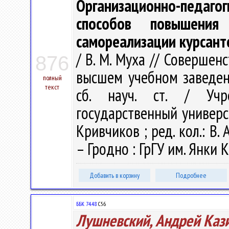
Организационно-педаго
способов повышения 
самореализации курсант
/ В. М. Муха // Соверше
876
высшем учебном заведен
полный
текст
сб. науч. ст. / Учр
государственный универси
Кривчиков ; ред. кол.: В. А
– Гродно : ГрГУ им. Янки К
Добавить в корзину
Подробнее
ББК 74.48
С56
Лушневский, Андрей Каз