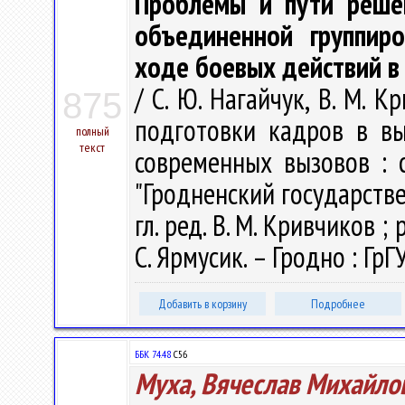
Проблемы и пути решен
объединенной группир
ходе боевых действий в
/ С. Ю. Нагайчук, В. М. 
875
подготовки кадров в в
полный
текст
современных вызовов : с
"Гродненский государств
гл. ред. В. М. Кривчиков ; р
С. Ярмусик. – Гродно : ГрГ
Добавить в корзину
Подробнее
ББК 74.48
С56
Муха, Вячеслав Михайло