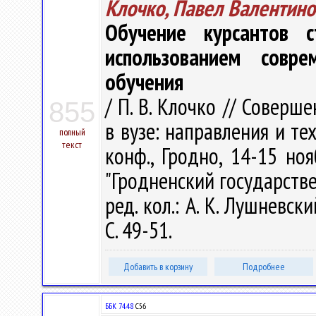
Клочко, Павел Валентино
Обучение курсантов 
использованием совре
обучения
/ П. В. Клочко // Совер
855
в вузе: направления и те
полный
текст
конф., Гродно, 14-15 но
"Гродненский государств
ред. кол.: А. К. Лушневск
С. 49-51.
Добавить в корзину
Подробнее
ББК 74.48
С56