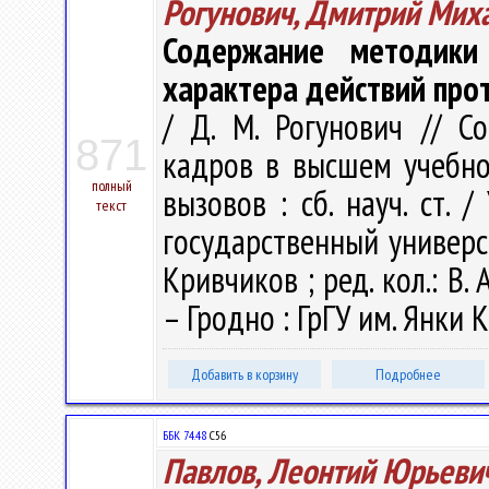
Рогунович, Дмитрий Мих
Содержание методики
характера действий про
/ Д. М. Рогунович // С
871
кадров в высшем учебно
полный
вызовов : сб. науч. ст.
текст
государственный универси
Кривчиков ; ред. кол.: В. А
– Гродно : ГрГУ им. Янки К
Добавить в корзину
Подробнее
ББК 74.48
С56
Павлов, Леонтий Юрьеви