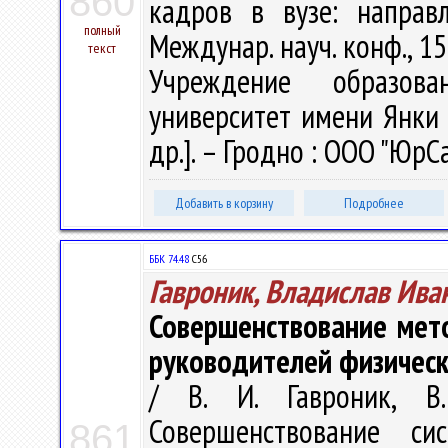
860
кадров в вузе: направ
полный
Междунар. науч. конф., 15-1
текст
Учреждение образова
университет имени Янки К
др.]. – Гродно : ООО "ЮрСа
Добавить в корзину
Подробнее
ББК 74.48
С56
Гавроник, Владислав Ива
Совершенствование мет
руководителей физическ
/ В. И. Гавроник, В
Совершенствование с
861