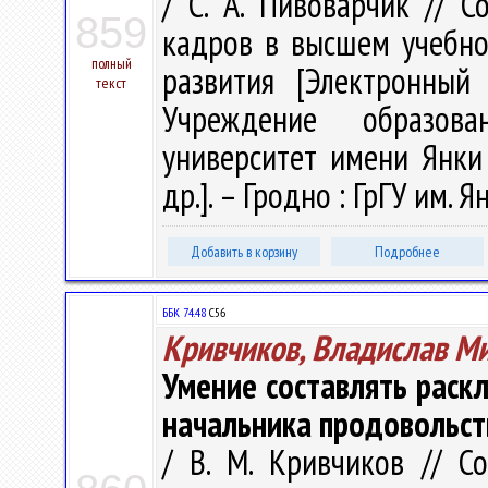
/ С. А. Пивоварчик // 
859
кадров в высшем учебно
полный
развития [Электронный
текст
Учреждение образова
университет имени Янки 
др.]. – Гродно : ГрГУ им. 
Добавить в корзину
Подробнее
ББК 74.48
С56
Кривчиков, Владислав М
Умение составлять раск
начальника продовольс
/ В. М. Кривчиков // С