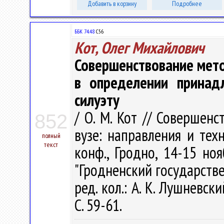
Добавить в корзину
Подробнее
ББК 74.48
С56
Кот, Олег Михайлович
Совершенствование мето
в определении принад
силуэту
/ О. М. Кот // Совершен
852
вузе: направления и тех
полный
текст
конф., Гродно, 14-15 но
"Гродненский государств
ред. кол.: А. К. Лушневск
С. 59-61.