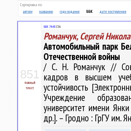
Сортировка по:
автору
названию
году издания
ББК
дате поступления
ББК 74.48
С56
Романчук, Сергей Никола
Автомобильный парк Бе
Отечественной войны
/ С. Н. Романчук // С
851
кадров в высшем учеб
полный
устойчивость [Электронн
текст
Учреждение образова
университет имени Янки К
др.]. – Гродно : ГрГУ им. 