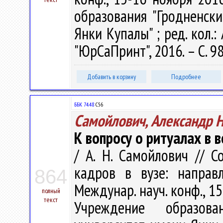
образования "Гродненск
Янки Купалы" ; ред. кол.:
"ЮрСаПринт", 2016. – С. 9
Добавить в корзину
Подробнее
ББК 74.48
С56
Самойлович, Александр 
К вопросу о ритуалах в 
/ А. Н. Самойлович // 
кадров в вузе: направ
864
Междунар. науч. конф., 15-1
полный
текст
Учреждение образова