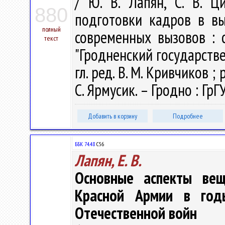
/ Ю. В. Лапян, С. В. Ц
880
подготовки кадров в в
полный
современных вызовов : с
текст
"Гродненский государств
гл. ред. В. М. Кривчиков ; р
С. Ярмусик. – Гродно : ГрГ
Добавить в корзину
Подробнее
ББК 74.48
С56
Лапян, Е. В.
Основные аспекты вещ
Красной Армии в год
Отечественной войн