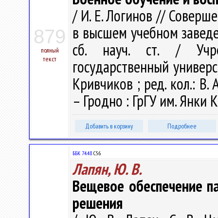
/ И. Е. Логинов // Совер
в высшем учебном заведе
879
сб. науч. ст. / Учр
полный
текст
государственный универси
Кривчиков ; ред. кол.: В. А
– Гродно : ГрГУ им. Янки К
Добавить в корзину
Подробнее
ББК 74.48
С56
Лапян, Ю. В.
Вещевое обеспечение па
решения