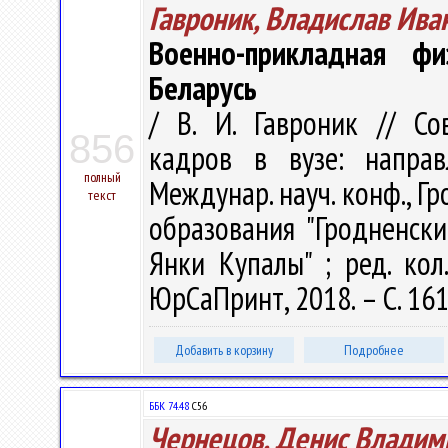
Гавроник, Владислав Ива
Военно-прикладная фи
Беларусь
/ В. И. Гавроник // С
856
кадров в вузе: напра
полный
Междунар. науч. конф., Гр
текст
образования "Гродненск
Янки Купалы" ; ред. кол.
ЮрСаПринт, 2018. – С. 16
Добавить в корзину
Подробнее
ББК 74.48
С56
Чернецов, Денис Владим