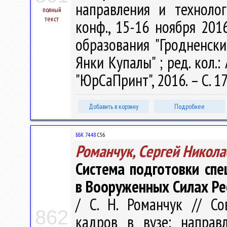
направления и технолог
полный
текст
конф., 15-16 ноября 2016 
образования "Гродненск
Янки Купалы" ; ред. кол.:
"ЮрСаПринт", 2016. – С. 1
Добавить в корзину
Подробнее
ББК 74.48
С56
Романчук, Сергей Никола
Система подготовки сп
в Вооруженных Силах Ре
/ С. Н. Романчук // С
862
кадров в вузе: направ