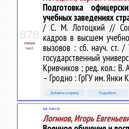
Подготовка офицерск
учебных заведениях стр
/ С. М. Лотоцкий // С
878
кадров в высшем учебно
полный
вызовов : сб. науч. ст.
текст
государственный универси
Кривчиков ; ред. кол.: В. А
– Гродно : ГрГУ им. Янки К
Добавить в корзину
Подробнее
ББК 74.48
С56
Логинов, Игорь Евгеньев
Военное обучение и восп