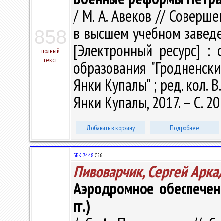
/ М. А. Авеков // Совер
в высшем учебном заведе
858
[Электронный ресурс] :
полный
текст
образования "Гродненск
Янки Купалы" ; ред. кол. В.
Янки Купалы, 2017. – С. 2
Добавить в корзину
Подробнее
ББК 74.48
С56
Пивоварчик, Сергей Арка
Аэродромное обеспечен
гг.)