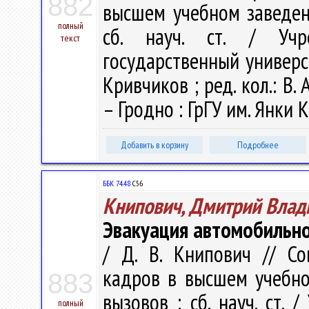
882
высшем учебном заведен
полный
сб. науч. ст. / Учр
текст
государственный универси
Кривчиков ; ред. кол.: В. А
– Гродно : ГрГУ им. Янки К
Добавить в корзину
Подробнее
ББК 74.48
С56
Книпович, Дмитрий Вла
Эвакуация автомобильно
/ Д. В. Книпович // С
кадров в высшем учебно
883
вызовов : сб. науч. ст.
полный