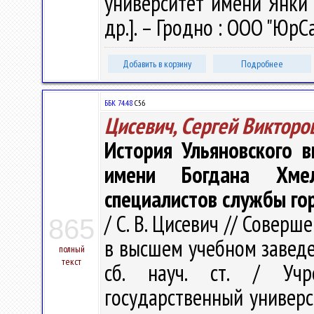
университет имени Янки К
др.]. – Гродно : ООО "ЮрСа
Добавить в корзину
Подробнее
ББК 74.48
С56
Цисевич, Сергей Викторо
История Ульяновского 
имени Богдана Хмел
специалистов службы го
/ С. В. Цисевич // Совер
865
в высшем учебном заведе
полный
текст
сб. науч. ст. / Учр
государственный универси