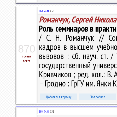
ББК 74.48
С56
Романчук, Сергей Никола
Роль семинаров в практ
/ С. Н. Романчук // С
кадров в высшем учебно
870
вызовов : сб. науч. ст.
полный
текст
государственный универси
Кривчиков ; ред. кол.: В. А
– Гродно : ГрГУ им. Янки К
Добавить в корзину
Подробнее
ББК 74.48
С56