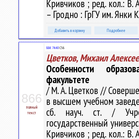
Кривчиков ; ред. кол.: В. А
– Гродно : ГрГУ им. Янки К
Добавить в корзину
Подробнее
ББК 74.48
С56
Цветков, Михаил Алексе
Особенности образо
факультете
/ М. А. Цветков // Совер
866
в высшем учебном заведе
полный
сб. науч. ст. / Учр
текст
государственный универси
Кривчиков ; ред. кол.: В. А