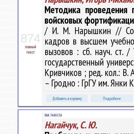
Методика проведения п
войсковых фортификаци
/ И. М. Нарышкин // С
874
кадров в высшем учебно
полный
вызовов : сб. науч. ст.
текст
государственный универси
Кривчиков ; ред. кол.: В. А
– Гродно : ГрГУ им. Янки К
Добавить в корзину
Подробнее
ББК 74.48
С56
Нагайчук, С. Ю.