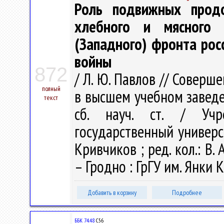
Роль подвижных продо
хлебного и мясного 
(Западного) фронта рос
войны
872
/ Л. Ю. Павлов // Совер
полный
в высшем учебном заведе
текст
сб. науч. ст. / Учр
государственный универси
Кривчиков ; ред. кол.: В. А
– Гродно : ГрГУ им. Янки К
Добавить в корзину
Подробнее
ББК 74.48
С56