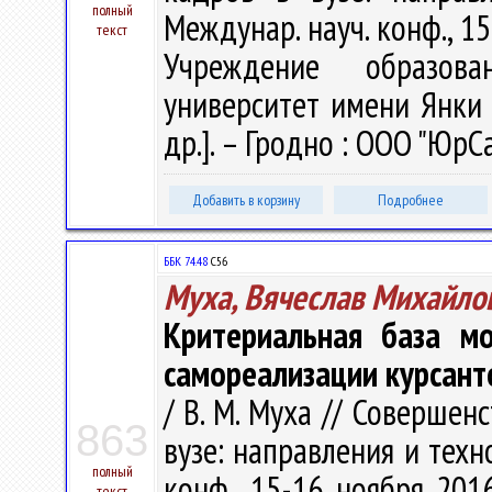
полный
Междунар. науч. конф., 15-1
текст
Учреждение образова
университет имени Янки К
др.]. – Гродно : ООО "ЮрСа
Добавить в корзину
Подробнее
ББК 74.48
С56
Муха, Вячеслав Михайло
Критериальная база мо
самореализации курсант
/ В. М. Муха // Соверше
863
вузе: направления и техн
полный
конф., 15-16 ноября 2016 
текст