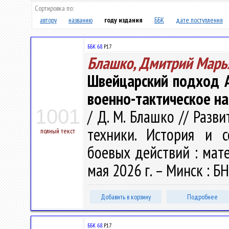
Сортировка по:
автору
названию
году издания
ББК
дате поступления
ББК 68.
Р17
Блашко, Дмитрий Марь
Швейцарский подход А.
военно-тактическое н
1001
/ Д. М. Блашко // Разв
техники. История и с
полный текст
боевых действий : матер
мая 2026 г. – Минск : БН
Добавить в корзину
Подробнее
ББК 68.
Р17