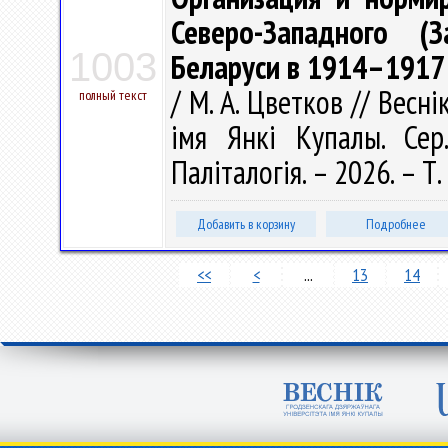
Северо-Западного (
1003
Беларуси в 1914–1917 
/ М. А. Цветков // Весн
полный текст
імя Янкі Купалы. Сер.
Паліталогія. – 2026. – Т.
Добавить в корзину
Подробнее
<<
<
...
13
14