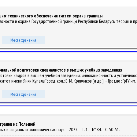
но-технического обеспечения систем охраны границы
сности и охрана Государственной границы Республики Беларусь: теория и практи
Места хранения
нальной подготовки специалистов в высших учебных заведениях
дготовки кадров в высшем учебном заведении: инновационность и устойчивос
 имени Янки Купалы" ; ред. кол.: В. М. Кривчиков [и др.]. – Гродно : ГрГУ им. 
Места хранения
 границе с Польшей
х и социально-экономических наук. – 2022. – Т. 1. – № 84. – С. 50-51.