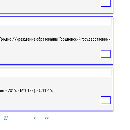
Статья
 г. Гродно / Учреждение образования "Гродненский государственный
Статья
я. – 2015. – № 1(189). – С. 11-15.
Статья
27
...
>
>>