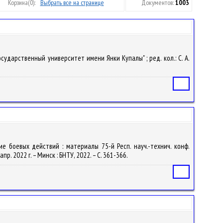
Корзина
(0):
Выбрать все на странице
Документов:
1003
сударственный университет имени Янки Купалы" ; ред. кол.: С. А.
Статья
е боевых действий : материалы 75-й Респ. науч.-технич. конф.
. 2022 г. – Минск : БНТУ, 2022. – С. 361-366.
Статья