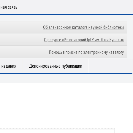
ная связь
Об электронном каталоге научной библиотеки
О ресурсе «Репозиторий ГрГУ им. Янки Купалы»
Помощь в поиске по электронному каталогу
 издания
Депонированные публикации