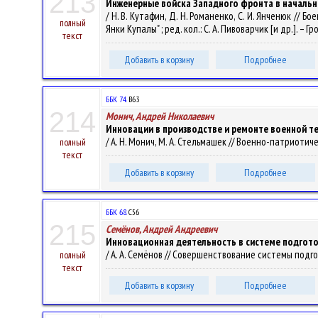
213
Инженерные войска Западного фронта в начальны
/ Н. В. Кутафин, Д. Н. Романенко, С. И. Янченюк /
полный
Янки Купалы" ; ред. кол.: С. А. Пивоварчик [и др.]. – Гр
текст
Добавить в корзину
Подробнее
ББК 74.
В63
214
Монич, Андрей Николаевич
Инновации в производстве и ремонте военной т
/ А. Н. Монич, М. А. Стельмашек // Военно-патриотич
полный
текст
Добавить в корзину
Подробнее
ББК 68.
С56
215
Семёнов, Андрей Андреевич
Инновационная деятельность в системе подгото
/ А. А. Семёнов // Совершенствование системы подгот
полный
текст
Добавить в корзину
Подробнее