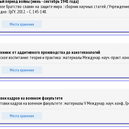
й период войны (июнь - сентябрь 1941 года)
/ Боевое братство славян на защите мира : сборник научных статей / Учрежд
одно : ГрГУ, 2012. – С. 145-148.
Места хранения
ехники: от аддитивного производства до нанотехнологий
еское воспитание: теория и практика : материалы Междунар. науч.-практ. конф.,
Места хранения
вки кадров на военном факультете
овки кадров на военном факультете : материалы V Междунар. науч. конф., Гродн
Места хранения