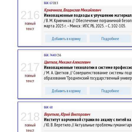
ББК 67.
О13
Кривчиков, Владислав Михайлович
216
Инновационные подходы к улучшению материаль
/ В. М. Кривчиков // Обеспечение пограничной безопа
полный
марта 2025 г. – Минск : ИПС РБ, 2025. – С. 102-105.
текст
Добавить в корзину
Подробнее
ББК 74.48
С56
Цветков, Михаил Алексеевич
217
Инновационные технологии в системе профессио
/ М. А. Цветков // Совершенствование системы по
полный
образования "Гродненский государственный университет
текст
Добавить в корзину
Подробнее
ББК 68
218
Веретило, Юрий Викторович
Институт корчемной стражи по акцизу с питей на
/ Ю. В. Веретило // Актуальные проблемы гуманитарны
полный
текст