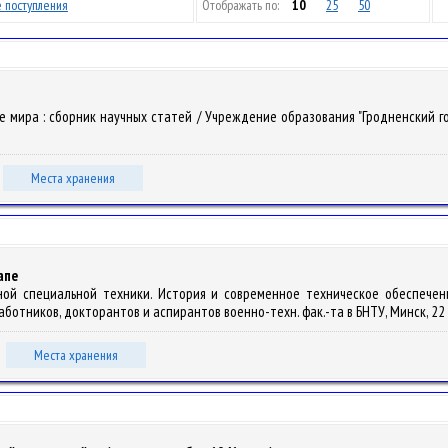
 поступления
Отображать по:
10
25
50
те мира : сборник научных статей / Учреждение образования "Гродненский го
Места хранения
апе
ной специальной техники. История и современное техническое обеспечени
отников, докторантов и аспирантов военно-техн. фак.-та в БНТУ, Минск, 22 апр
Места хранения