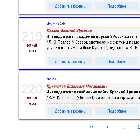
Добавить в корзину
Подробнее
ББК 74.48
С56
Павлов, Леонтий Юрьевич
219
Интендантская академия царской России: этапы е
/ Л. Ю. Павлов // Совершенствование системы подгот
полный
университет имени Янки Купалы" ; ред. кол.: А. К. Луш
текст
Добавить в корзину
Подробнее
ББК 63.
220
Кривчиков, Владислав Михайлович
Интендантское снабжение войск Красной Армии 
/ В. М. Кривчиков // Веснік Гродзенскага дзяржаўнага ў
полный
текст
Добавить в корзину
Подробнее
<<
<
...
1