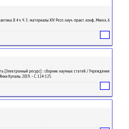
ка. В 4 ч. Ч. 3 : материалы ХIV Респ. науч.-практ. конф., Минск, 6
Статья
ть [Электронный ресурс] : сборник научных статей / Учреждение
Янки Купалы, 2019. – С. 124-125.
Статья