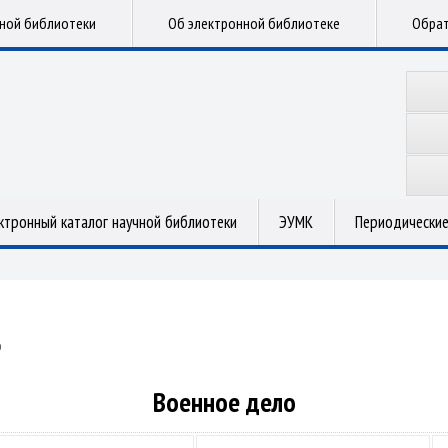
чной библиотеки
Об электронной библиотеке
Обрат
ктронный каталог научной библиотеки
ЭУМК
Периодические
о
Военное дело