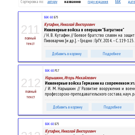
Сортировка по:
автору
названию
году издания
ББК
дате
ББК 68.
Б75
Кутафин, Николай Викторович
211
Инженерные войска в операции "Багратион"
/ Н. В. Кутафин // Боевое братство славян на защи
полный
Пивоварчик [и др.]. – Гродно : ГрГУ, 2014. – С. 119-123.
текст
Добавить в корзину
Подробнее
ББК 68.
Р17
Нарышкин, Игорь Михайлович
212
Инженерные войска Германии на современном эт
/ И. М. Нарышкин // Развитие вооружения и воен
полный
профессорско-преподавательского состава, науч. раб
текст
Добавить в корзину
Подробнее
ББК 68.
Б75
Кутафин, Николай Викторович