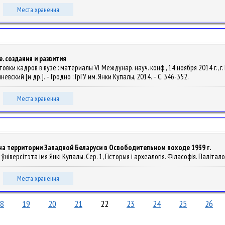
Места хранения
. создания и развития
овки кадров в вузе : материалы VI Междунар. науч. конф., 14 ноября 2014 г.,
невский [и др.]. – Гродно : ГрГУ им. Янки Купалы, 2014. – С. 346-352.
Места хранения
на территории Западной Беларуси в Освободительном походе 1939 г.
ніверсітэта імя Янкі Купалы. Сер. 1, Гісторыя і археалогія. Філасофія. Паліталогі
Места хранения
8
19
20
21
22
23
24
25
26