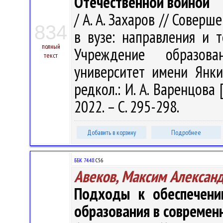
Отечественной войной
/ А. А. Захаров // Совер
834
в вузе: направления и т
полный
Учреждение образова
текст
университет имени Янки 
редкол.: И. А. Варенцова 
2022. – С. 295-298.
Добавить в корзину
Подробнее
ББК 74.48
С56
Авеков, Максим Алексан
Подходы к обеспечению
образования в современ