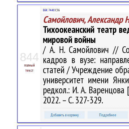
ББК 74.48
С56
Самойлович, Александр 
Тихоокеанский театр ве
мировой войны
/ А. Н. Самойлович // 
844
кадров в вузе: направл
полный
статей / Учреждение обр
текст
университет имени Янки 
редкол.: И. А. Варенцова 
2022. – С. 327-329.
Добавить в корзину
Подробнее