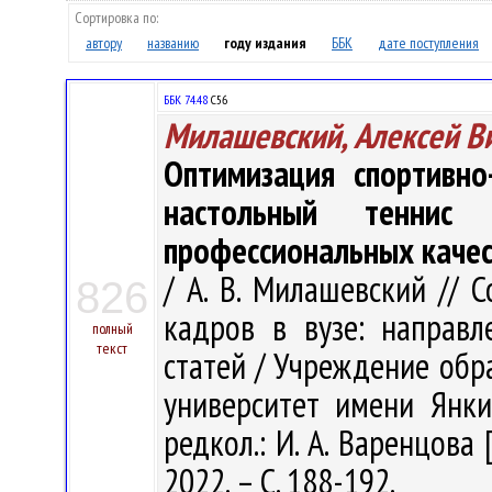
Сортировка по:
автору
названию
году издания
ББК
дате поступления
ББК 74.48
С56
Милашевский, Алексей В
Оптимизация спортивно
настольный теннис 
профессиональных каче
/ А. В. Милашевский // 
826
кадров в вузе: направл
полный
текст
статей / Учреждение обр
университет имени Янки 
редкол.: И. А. Варенцова 
2022. – С. 188-192.