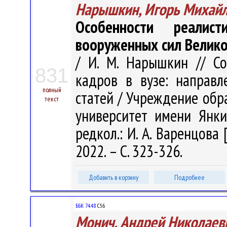
Нарышкин, Игорь Михай
Особенности реалист
вооруженных сил Велик
/ И. М. Нарышкин // С
831
кадров в вузе: направл
полный
статей / Учреждение обр
текст
университет имени Янки 
редкол.: И. А. Варенцова 
2022. – С. 323-326.
Добавить в корзину
Подробнее
ББК 74.48
С56
Монич, Андрей Николаев