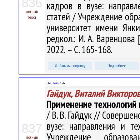
836
кадров в вузе: направл
полный
статей / Учреждение обр
текст
университет имени Янки 
редкол.: И. А. Варенцова 
2022. – С. 165-168.
Добавить в корзину
Подробнее
ББК 74.48
С56
Гайдук, Виталий Викторо
Применение технологий 
/ В. В. Гайдук // Соверш
вузе: направления и те
837
Учреждение образова
полный