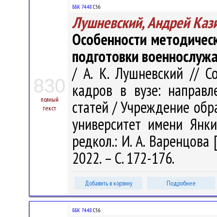
ББК 74.48
С56
Лушневский, Андрей Каз
Особенности методическ
подготовки военнослуж
/ А. К. Лушневский // 
830
кадров в вузе: направл
полный
статей / Учреждение обр
текст
университет имени Янки 
редкол.: И. А. Варенцова 
2022. – С. 172-176.
Добавить в корзину
Подробнее
ББК 74.48
С56