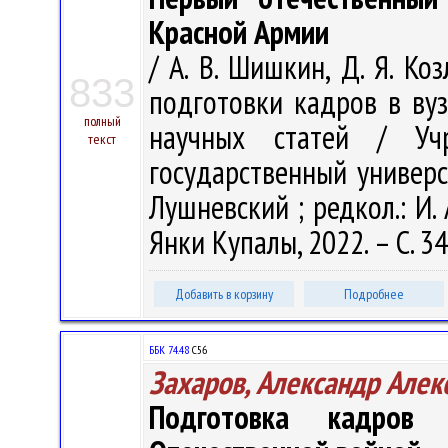
Красной Армии
/ А. В. Шишкин, Д. Я. К
833
подготовки кадров в вуз
полный
научных статей / Учр
текст
государственный универси
Лушневский ; редкол.: И. 
Янки Купалы, 2022. – С. 3
Добавить в корзину
Подробнее
ББК 74.48
С56
Захаров, Александр Алек
Подготовка кадров