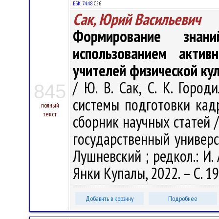
ББК 74.48
С56
Сак, Юрий Васильевич
Формирование зна
использованием акти
учителей физической ку
/ Ю. В. Сак, С. К. Город
845
системы подготовки кадр
полный
текст
сборник научных статей 
государственный универси
Лушневский ; редкол.: И. 
Янки Купалы, 2022. – С. 1
Добавить в корзину
Подробнее