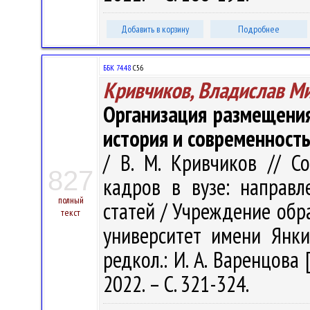
Добавить в корзину
Подробнее
ББК 74.48
С56
Кривчиков, Владислав М
Организация размещения
история и современност
/ В. М. Кривчиков // С
827
кадров в вузе: направл
полный
статей / Учреждение обр
текст
университет имени Янки 
редкол.: И. А. Варенцова 
2022. – С. 321-324.