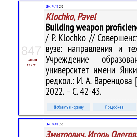
ББК 74.48
С56
Klochko, Pavel
Building weapon proficienc
/ P. Klochko // Соверше
вузе: направления и те
847
Учреждение образова
полный
текст
университет имени Янки 
редкол.: И. А. Варенцова 
2022. – С. 42-43.
Добавить в корзину
Подробнее
ББК 74.48
С56
Змитрович, Игорь Олегов