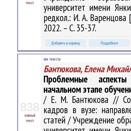
текст
университет имени Янки 
редкол.: И. А. Варенцова 
2022. – С. 35-37.
Добавить в корзину
Подробнее
ББК 74.48
С56
Бантюкова, Елена Михай
Проблемные аспекты
начальном этапе обучен
/ Е. М. Бантюкова // С
838
кадров в вузе: направл
полный
статей / Учреждение обр
текст
университет имени Янки 