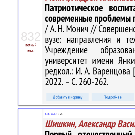
Патриотическое воспи
современные проблемы п
/ А. Н. Монич // Соверше
832
вузе: направления и те
полный
Учреждение образова
текст
университет имени Янки 
редкол.: И. А. Варенцова 
2022. – С. 260-262.
Добавить в корзину
Подробнее
ББК 74.48
С56
Шишкин, Александр Васи
Первый отечественный