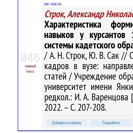
ББК 74.48
С56
Строк, Александр Никола
Характеристика форм
навыков у курсантов 
системы кадетского обр
/ А. Н. Строк, Ю. В. Сак 
846
кадров в вузе: направл
полный
текст
статей / Учреждение обр
университет имени Янки 
редкол.: И. А. Варенцова 
2022. – С. 207-208.
Добавить в корзину
Подробнее