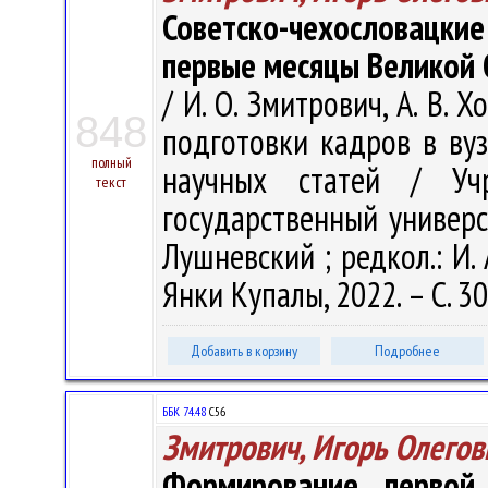
Советско-чехословацк
первые месяцы Великой 
/ И. О. Змитрович, А. В.
848
подготовки кадров в вуз
полный
научных статей / Учр
текст
государственный универси
Лушневский ; редкол.: И. 
Янки Купалы, 2022. – С. 3
Добавить в корзину
Подробнее
ББК 74.48
С56
Змитрович, Игорь Олегов
Формирование первой