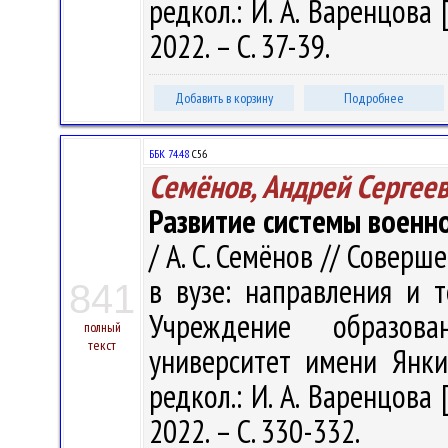
редкол.: И. А. Варенцова 
2022. – С. 37-39.
Добавить в корзину
Подробнее
ББК 74.48
С56
Семёнов, Андрей Сергее
Развитие системы военно
/ А. С. Семёнов // Совер
в вузе: направления и т
841
Учреждение образова
полный
текст
университет имени Янки 
редкол.: И. А. Варенцова 
2022. – С. 330-332.