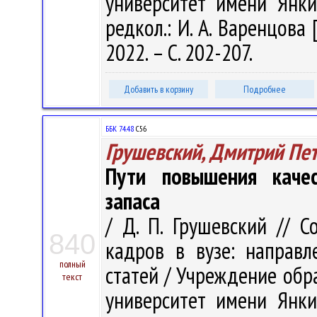
университет имени Янки 
редкол.: И. А. Варенцова 
2022. – С. 202-207.
Добавить в корзину
Подробнее
ББК 74.48
С56
Грушевский, Дмитрий Пе
Пути повышения каче
запаса
/ Д. П. Грушевский // 
840
кадров в вузе: направл
полный
статей / Учреждение обр
текст
университет имени Янки 