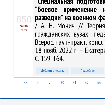
"Специальная подготов
"Боевое применение 
разведки" на военном ф
850
/ А. Н. Монич // Теори
полный
текст
гражданских вузах: пед
Всерос. науч.-практ. конф
18 нояб. 2022 г. – Екате
С. 159-164.
Добавить в корзину
Подробнее
<<
<
...
30
31
32
33