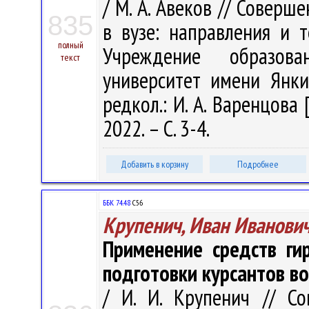
/ М. А. Авеков // Совер
835
в вузе: направления и т
полный
Учреждение образова
текст
университет имени Янки 
редкол.: И. А. Варенцова 
2022. – С. 3-4.
Добавить в корзину
Подробнее
ББК 74.48
С56
Крупенич, Иван Иванови
Применение средств ги
подготовки курсантов в
/ И. И. Крупенич // С