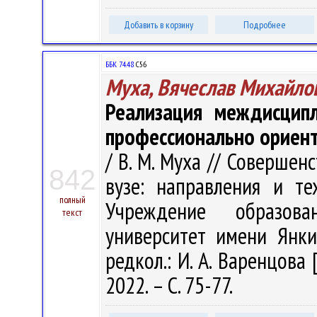
Добавить в корзину
Подробнее
ББК 74.48
С56
Муха, Вячеслав Михайло
Реализация междисцип
профессионально ориен
/ В. М. Муха // Соверше
842
вузе: направления и те
полный
Учреждение образова
текст
университет имени Янки 
редкол.: И. А. Варенцова 
2022. – С. 75-77.