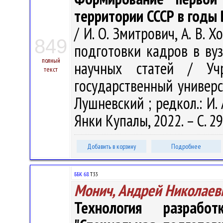
территории СССР в годы
/ И. О. Змитрович, А. В.
849
подготовки кадров в вуз
полный
научных статей / Учр
текст
государственный универси
Лушневский ; редкол.: И. 
Янки Купалы, 2022. – С. 2
Добавить в корзину
Подробнее
ББК 68.
Т33
Монич, Андрей Николаев
Технология разрабо