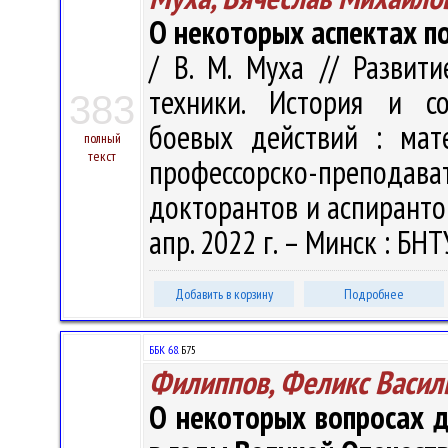
О некоторых аспектах п
/ В. М. Муха // Развит
техники. История и со
383
боевых действий : мате
полный
текст
профессорско-преподава
докторантов и аспирантов
апр. 2022 г. – Минск : БНТ
Добавить в корзину
Подробнее
ББК 68.
Б75
Филиппов, Феликс Васил
О некоторых вопросах 