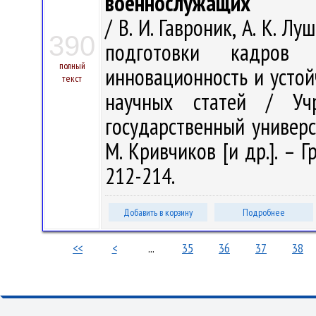
военнослужащих
/ В. И. Гавроник, А. К. 
390
подготовки кадров
полный
инновационность и устой
текст
научных статей / Учр
государственный универси
М. Кривчиков [и др.]. – Г
212-214.
Добавить в корзину
Подробнее
<<
<
...
35
36
37
38