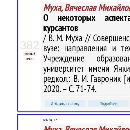
Муха, Вячеслав Михайло
О некоторых аспекта
курсантов
/ В. М. Муха // Соверше
382
вузе: направления и те
полный
Учреждение образова
текст
университет имени Янки 
редкол.: В. И. Гавроник [
2020. – С. 71-74.
Добавить в корзину
Подробнее
ББК 68.
Р17
Муха, Вячеслав Михайло