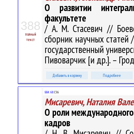
О развитии интегра
факультете
388
/ А. М. Стасевич // Бое
полный
сборник научных статей 
текст
государственный университ
Пивоварчик [и др.]. – Грод
Добавить в корзину
Подробнее
ББК 68.
С56
Мисаревич, Наталия Вал
О роли международного 
кадров
/ Н. В. Мисаревич // С