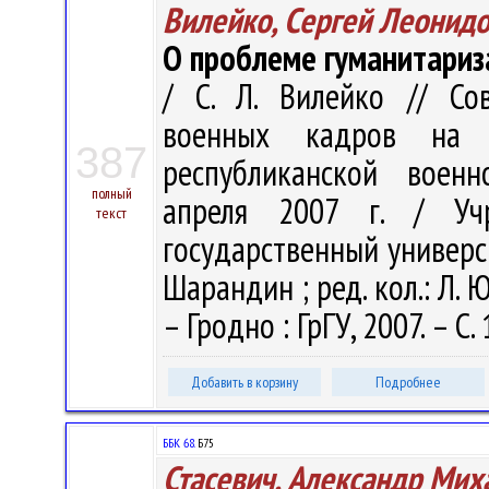
Вилейко, Сергей Леонид
О проблеме гуманитариз
/ С. Л. Вилейко // Со
военных кадров на 
387
республиканской военн
полный
апреля 2007 г. / Учр
текст
государственный университ
Шарандин ; ред. кол.: Л. Ю
– Гродно : ГрГУ, 2007. – С.
Добавить в корзину
Подробнее
ББК 68.
Б75
Стасевич, Александр Мих