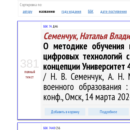
Сортировка по:
автору
названию
году издания
ББК
дате поступления
ББК 74.
Д46
Семенчук, Наталья Влад
О методике обучения 
цифровых технологий с
381
концепции Университет 
полный
/ Н. В. Семенчук, А. Н
текст
военного образования :
конф., Омск, 14 марта 2024
Добавить в корзину
Подробнее
ББК 74.48
С56