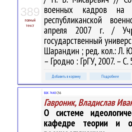
военных кадров на 
389
республиканской военн
полный
текст
апреля 2007 г. / Учр
государственный университ
Шарандин ; ред. кол.: Л. Ю
– Гродно : ГрГУ, 2007. – С.
Добавить в корзину
Подробнее
ББК 74.48
С56
Гавроник, Владислав Ива
О системе идеологич
кафедре теории и ор