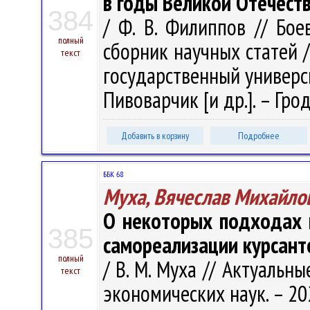
в годы Великой Отечест
384
/ Ф. В. Филиппов // Бое
полный
сборник научных статей 
текст
государственный университ
Пивоварчик [и др.]. – Грод
Добавить в корзину
Подробнее
ББК 68
Муха, Вячеслав Михайло
О некоторых подходах 
385
самореализации курсант
полный
/ В. М. Муха // Актуаль
текст
экономических наук. – 2021